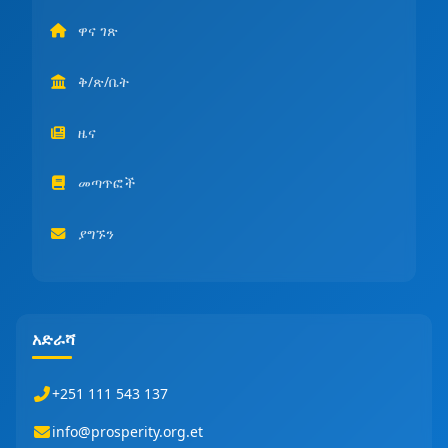
ዋና ገጽ
ቅ/ጽ/ቤት
ዜና
መጣጥፎች
ያግኙን
አድራሻ
+251 111 543 137
info@prosperity.org.et