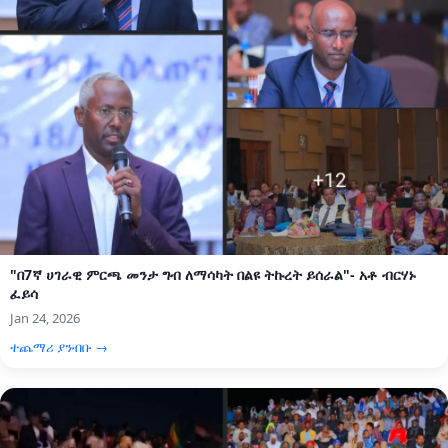
"በ7ኛ ሀገራዊ ምርጫ መንታ ግብ ለማሳካት በልዩ ትኩረት ይሰራል"- አቶ ብርሃኑ
ፈይሳ
Jan 24, 2026
ተጨማሪ ያንብቡ →