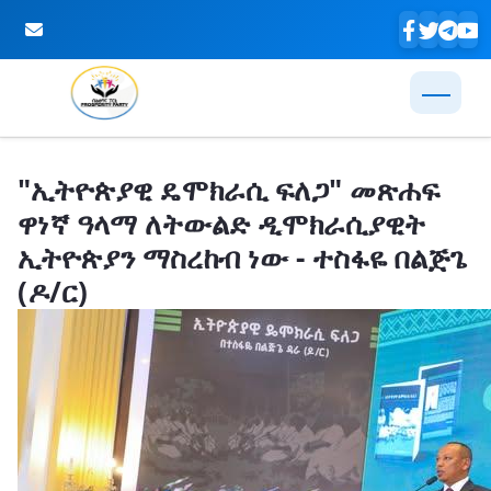
Skip to Main Content
"ኢትዮጵያዊ ዴሞክራሲ ፍለጋ" መጽሐፍ
ዋነኛ ዓላማ ለትውልድ ዲሞክራሲያዊት
ኢትዮጵያን ማስረከብ ነው - ተስፋዬ በልጅጌ
(ዶ/ር)