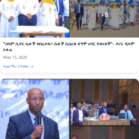
"ሰላም ሲኖር ሴቶች ይበረታሉ፣ ሴቶች ሲበረቱ ደግሞ ሀገር ትጸናለች"- ዶ/ር ዲላሞ
ኦቶሬ
May 15, 2026
ተጨማሪ ያንብቡ →