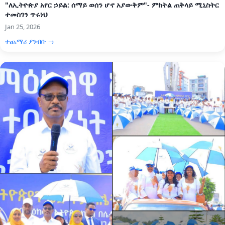
"ለኢትዮጵያ አየር ኃይል: ሰማይ ወሰን ሆኖ አያውቅም"- ምክትል ጠቅላይ ሚኒስትር
ተመስገን ጥሩነህ
Jan 25, 2026
ተጨማሪ ያንብቡ →