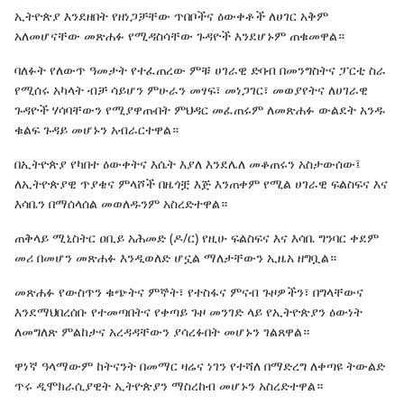
ኢትዮጵያ እንደዘበት የዘነጋቻቸው ጥበቦችና ዕውቀቶች ለሀገር አቅም
አለመሆናቸው መጽሐፉ የሚዳስሳቸው ጉዳዮች እንደሆኑም ጠቁመዋል።
ባለፉት የለውጥ ዓመታት የተፈጠረው ምቹ ሀገራዊ ድባብ በመንግስትና ፓርቲ ስራ
የሚሰሩ አካላት ብቻ ሳይሆን ምሁራን መፃፍ፣ መነጋገር፣ መወያየትና ለሀገራዊ
ጉዳዮች ሃሳባቸውን የሚያዋጡበት ምህዳር መፈጠሩም ለመጽሐፉ ውልደት አንዱ
ቁልፍ ጉዳይ መሆኑን አብራርተዋል።
በኢትዮጵያ የካበተ ዕውቀትና እሴት እያለ እንደሌለ መቆጠሩን አስታውሰው፤
ለኢትዮጵያዊ ጥያቄና ምላሾች በዜጎቿ እጅ እንጠቀም የሚል ሀገራዊ ፍልስፍና እና
እሳቤን በማሰላሰል መወለዱንም አስረድተዋል።
ጠቅላይ ሚኒስትር ዐቢይ አሕመድ (ዶ/ር) የዚሁ ፍልስፍና እና እሳቤ ግንባር ቀደም
መሪ በመሆን መጽሐፉ እንዲወለድ ሆኗል ማለታቸውን ኢዜአ ዘግቧል።
መጽሐፉ የውስጥን ቁጭትና ምኞት፣ የተስፋና ምናብ ጉዞዎችን፣ በግላቸውና
እንደማህበረሰቡ የተመጣበትና የቀጣይ ጉዞ መንገድ ላይ የኢትዮጵያን ዕውነት
ለመግለጽ ምልከታና አረዳዳቸውን ያሳረፉበት መሆኑን ገልጸዋል።
ዋነኛ ዓላማውም ከትናንት በመማር ዛሬና ነገን የተሻለ በማድረግ ለቀጣዩ ትውልድ
ጥሩ ዲሞክራሲያዊት ኢትዮጵያን ማስረከብ መሆኑን አስረድተዋል።