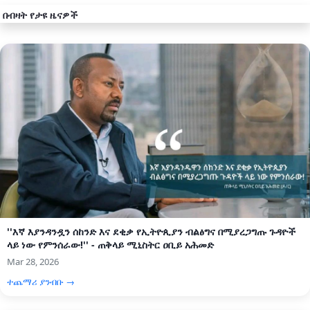
በብዛት የታዩ ዜናዎች
''እኛ እያንዳንዷን ሰከንድ እና ደቂቃ የኢትዮጲያን ብልፅግና በሚያረጋግጡ ጉዳዮች
ላይ ነው የምንሰራው!'' - ጠቅላይ ሚኒስትር ዐቢይ አሕመድ
Mar 28, 2026
ተጨማሪ ያንብቡ →