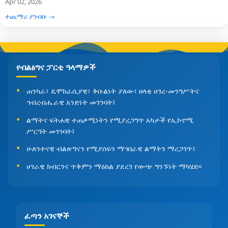
Apr 02, 2026
ተጨማሪ ያንብቡ →
የብልፅግና ፓርቲ ዓላማዎች
ጠንካራ፣ ዴሞክራሲያዊ፣ ቅቡልነት ያለው፣ ዘላቂ ሀገረ-መንግሥትና
ኅብረብሔራዊ አንድነት መገንባት፤
ልማትና ፍትሐዊ ተጠቃሚነትን የሚያረጋግጥ አካታች የኢኮኖሚ
ሥርዓት መገንባት፤
ሁለንተናዊ ብልጽግናን የሚያሰፍን ማኅበራዊ ልማትን ማረጋገጥ፤
ሀገራዊ ክብርንና ጥቅምን ማዕከል ያደረገ የውጭ ግንኙነት ማካሄድ፡፡
ፈጣን አገናኞች