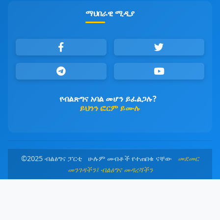
ማህበራዊ ሚዲያ
የብልጽግና አባል መሆን ይፈልጋሉ?
ይህንን ፎርም ይሙሉ
©2025 ብልፅግና ፓርቲ ሁሉም መብቶች የተጠበቁ ናቸው
መደመር
መንገዳችን፤ ብልፅግና መዳረሻችን