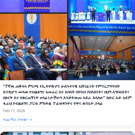
"7ኛዉ ጠቅላላ ምርጫ የኢትዮጵያን ሁለንተናዊ አሸናፊነት የምናረጋግጥበት
እንዲሆን መላዉ የብልፅግና አመራር እና አባላት በሃሳብ የበላይነት፣ በህግ አግባብነት፣
በፅናት እና በቁርጠኝነት ሀላፊነታችሁን እንድትወጡ አደራ እላለሁ" ክቡር አቶ አደም
ፋራህ የብልፅግና ፓርቲ ምክትል ፕሬዝዳንትና የዋና ጽ/ቤት ኃላፊ
Feb 11, 2026
ተጨማሪ ያንብቡ →