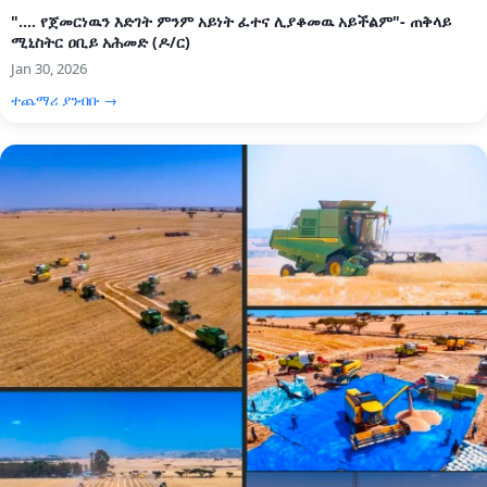
".... የጀመርነዉን እድገት ምንም አይነት ፈተና ሊያቆመዉ አይችልም"- ጠቅላይ
ሚኒስትር ዐቢይ አሕመድ (ዶ/ር)
Jan 30, 2026
ተጨማሪ ያንብቡ →