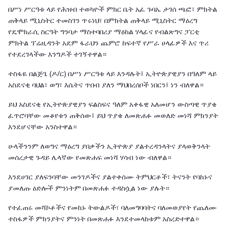
በሥነ ሥርዓቱ ላይ የሕዝብ ተወካዮች ምክር ቤት አፈ ጉባኤ ታገሰ ጫፎ፣ ምክትል
ጠቅላይ ሚኒስትር ተመስገን ጥሩነህ፣ በምክትል ጠቅላይ ሚኒስትር ማዕረግ
የዴሞክራሲ ስርዓት ግንባታ ማስተባበሪያ ማዕከል ሃላፊና የብልጽግና ፓርቲ
ምክትል ፕሬዚዳንት አደም ፋራህን ጨምሮ ከፍተኛ የሥራ ሀላፊዎች እና ጥሪ
የተደረገላችው እንግዶች ተገኝተዋል።
ተስፋዬ በልጅጌ (ዶ/ር) በሥነ ሥርዓቱ ላይ እንዳሉት፤ ኢትዮጵያዊያን በዓለም ላይ
አስደናቂ ባህል፣ ወግ፣ እሴትና ጥበብ ያለን ማህበረሰቦች ነበርን፤ ነን ብለዋል።
ይህ አስደናቂ የኢትዮጵያዊያን ፍልስፍና ዓለም አቀፋዊ አለመሆን ውስጣዊ ጥያቄ
ፈጥሮባቸው መቆየቱን ጠቅሰው፤ ይህ ጥያቄ ለመጽሐፉ መወለድ መነሻ ምክንያት
እንደሆናቸው አንስተዋል።
ሁላችንንም ለወግና ማዕረግ ያበቃችን ኢትዮጵያ ያልተረዳንላትና ያላወቅንላት
መሰረታዊ ጉዳይ ሌላኛው የመጽሐፍ መነሻ ሃሳብ ነው ብለዋል።
እንደሀገር ያለፍንባቸው መንገዶችና ያልተቀሰሙ ትምህርቶች፣ ትናንት የባከኑና
ያመለጡ ዕድሎች ምንነትም በመጽሐፉ ተዳስሷል ነው ያሉት።
የተፈጠሩ መሻኮቶችና የመከኑ ትውልዶች፣ ባለመግባባትና ባለመወያየት የጨለሙ
ተስፋዎች ምክንያትና ምንነት በመጽሐፉ እንደተመላከቱም አስረድተዋል።