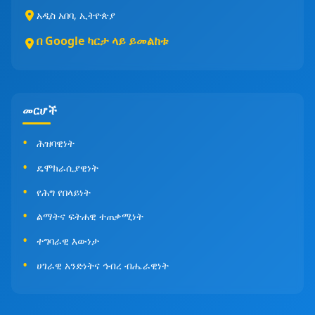
አዲስ አበባ, ኢትዮጵያ
በ Google ካርታ ላይ ይመልከቱ
መርሆች
ሕዝባዊነት
ዴሞክራሲያዊነት
የሕግ የበላይነት
ልማትና ፍትሐዊ ተጠቃሚነት
ተግባራዊ እውነታ
ሀገራዊ አንድነትና ኅብረ ብሔራዊነት