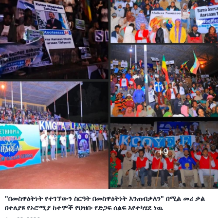
"በመስዋዕትነት የተገኘውን ስርዓት በመስዋዕትነት እንጠብቃለን" በሚል መሪ ቃል
በተለያዩ የኦሮሚያ ከተሞች የህዝቡ የድጋፍ ሰልፍ እየተካሄደ ነዉ