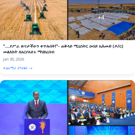
"....የሥራ ጽናታችሁን ቀጥሉበት!"- ጠቅላይ ሚኒስትር ዐብይ አሕመድ (ዶ/ር)
መልእክት ለአርሶአደሩ ማህበረሰብ
Jan 30, 2026
ተጨማሪ ያንብቡ →