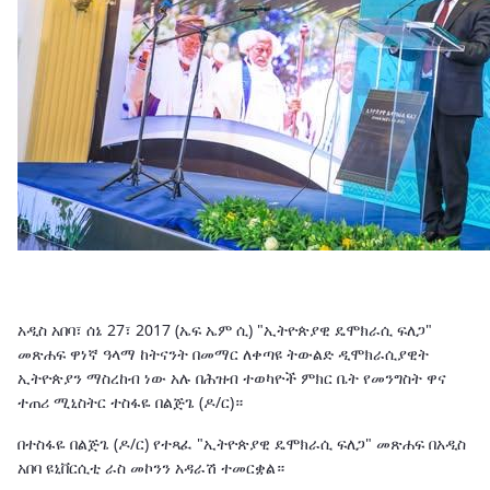
አዲስ አበባ፣ ሰኔ 27፣ 2017 (ኤፍ ኤም ሲ) "ኢትዮጵያዊ ዴሞክራሲ ፍለጋ"
መጽሐፍ ዋነኛ ዓላማ ከትናንት በመማር ለቀጣዩ ትውልድ ዲሞክራሲያዊት
ኢትዮጵያን ማስረከብ ነው አሉ በሕዝብ ተወካዮች ምክር ቤት የመንግስት ዋና
ተጠሪ ሚኒስትር ተስፋዬ በልጅጌ (ዶ/ር)።
በተስፋዬ በልጅጌ (ዶ/ር) የተጻፈ "ኢትዮጵያዊ ዴሞክራሲ ፍለጋ" መጽሐፍ በአዲስ
አበባ ዩኒቨርሲቲ ራስ መኮንን አዳራሽ ተመርቋል።