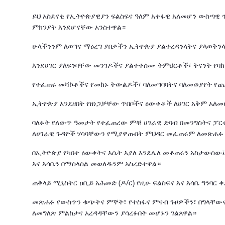
ይህ አስደናቂ የኢትዮጵያዊያን ፍልስፍና ዓለም አቀፋዊ አለመሆን ውስጣዊ
ምክንያት እንደሆናቸው አንስተዋል።
ሁላችንንም ለወግና ማዕረግ ያበቃችን ኢትዮጵያ ያልተረዳንላትና ያላወቅን
እንደሀገር ያለፍንባቸው መንገዶችና ያልተቀሰሙ ትምህርቶች፣ ትናንት የባ
የተፈጠሩ መሻኮቶችና የመከኑ ትውልዶች፣ ባለመግባባትና ባለመወያየት የ
ኢትዮጵያ እንደዘበት የዘነጋቻቸው ጥበቦችና ዕውቀቶች ለሀገር አቅም አ
ባለፉት የለውጥ ዓመታት የተፈጠረው ምቹ ሀገራዊ ድባብ በመንግስትና ፓርቲ
ለሀገራዊ ጉዳዮች ሃሳባቸውን የሚያዋጡበት ምህዳር መፈጠሩም ለመጽሐፉ 
በኢትዮጵያ የካበተ ዕውቀትና እሴት እያለ እንደሌለ መቆጠሩን አስታውሰው፤
እና እሳቤን በማሰላሰል መወለዱንም አስረድተዋል።
ጠቅላይ ሚኒስትር ዐቢይ አሕመድ (ዶ/ር) የዚሁ ፍልስፍና እና እሳቤ ግንባ
መጽሐፉ የውስጥን ቁጭትና ምኞት፣ የተስፋና ምናብ ጉዞዎችን፣ በግላቸውና
ለመግለጽ ምልከታና አረዳዳቸውን ያሳረፉበት መሆኑን ገልጸዋል።