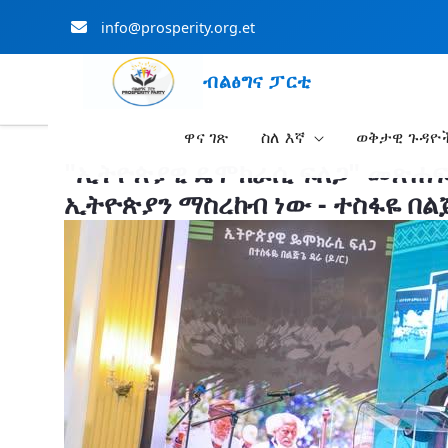
info@prosperity.org.et
ብልፅግና ፓርቲ
ዋና ገጽ
ስለ እኛ
ወቅታዊ ጉዳዮ
Skip to Main Content
"ኢትዮጵያዊ ዴሞክራሲ ፍለጋ" መጽሐፍ
ኢትዮጵያን ማስረከብ ነው - ተስፋዬ በልጅ