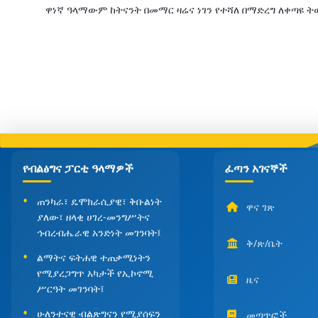
ዋነኛ ዓላማውም ከትናንት በመማር ዛሬና ነገን የተሻለ በማድረግ ለቀጣዩ
የብልፅግና ፓርቲ ዓላማዎች
ፈጣን አገናኞች
ጠንካራ፣ ዴሞክራሲያዊ፣ ቅቡልነት
ዋና ገጽ
ያለው፣ ዘላቂ ሀገረ-መንግሥትና
ኅብረብሔራዊ አንድነት መገንባት፤
ቅ/ጽ/ቤት
ልማትና ፍትሐዊ ተጠቃሚነትን
የሚያረጋግጥ አካታች የኢኮኖሚ
ዜና
ሥርዓት መገንባት፤
ሁለንተናዊ ብልጽግናን የሚያሰፍን
መጣጥፎች