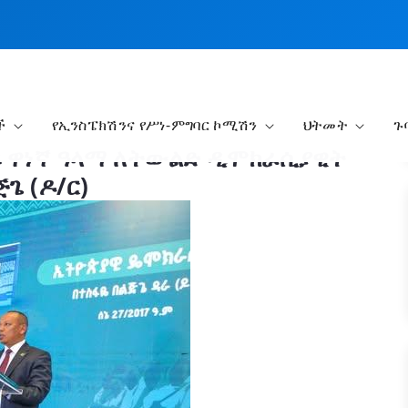
ች
የኢንስፔክሽንና የሥነ-ምግባር ኮሚሽን
ህትመት
ጉ
 ዋነኛ ዓላማ ለትውልድ ዲሞክራሲያዊት
ጌ (ዶ/ር)