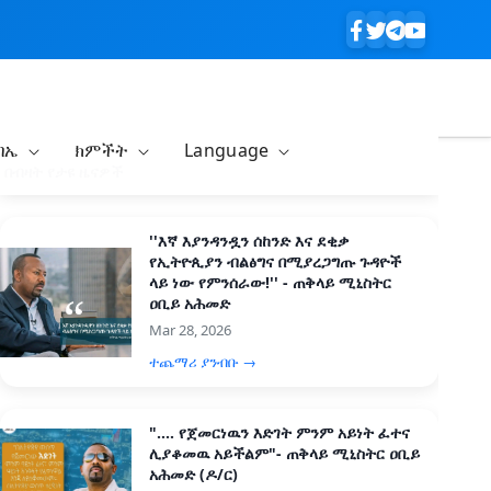
ባኤ
ክምችት
Language
በብዛት የታዩ ዜናዎች
''እኛ እያንዳንዷን ሰከንድ እና ደቂቃ
የኢትዮጲያን ብልፅግና በሚያረጋግጡ ጉዳዮች
ላይ ነው የምንሰራው!'' - ጠቅላይ ሚኒስትር
ዐቢይ አሕመድ
Mar 28, 2026
ተጨማሪ ያንብቡ →
".... የጀመርነዉን እድገት ምንም አይነት ፈተና
ሊያቆመዉ አይችልም"- ጠቅላይ ሚኒስትር ዐቢይ
አሕመድ (ዶ/ር)