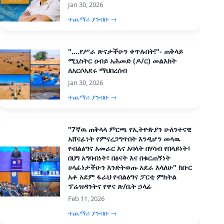
Jan 30, 2026
ተጨማሪ ያንብቡ →
"....የሥራ ጽናታችሁን ቀጥሉበት!"- ጠቅላይ
ሚኒስትር ዐብይ አሕመድ (ዶ/ር) መልእክት
ለአርሶአደሩ ማህበረሰብ
Jan 30, 2026
ተጨማሪ ያንብቡ →
"7ኛዉ ጠቅላላ ምርጫ የኢትዮጵያን ሁለንተናዊ
አሸናፊነት የምናረጋግጥበት እንዲሆን መላዉ
የብልፅግና አመራር እና አባላት በሃሳብ የበላይነት፣
በህግ አግባብነት፣ በፅናት እና በቁርጠኝነት
ሀላፊነታችሁን እንድትወጡ አደራ እላለሁ" ክቡር
አቶ አደም ፋራህ የብልፅግና ፓርቲ ምክትል
ፕሬዝዳንትና የዋና ጽ/ቤት ኃላፊ
Feb 11, 2026
ተጨማሪ ያንብቡ →