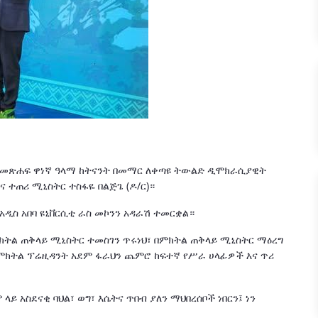
ለጋ" መጽሐፍ ዋነኛ ዓላማ ከትናንት በመማር ለቀጣዩ ትውልድ ዲሞክራሲያዊት
 ተጠሪ ሚኒስትር ተስፋዬ በልጅጌ (ዶ/ር)።
አዲስ አበባ ዩኒቨርሲቲ ራስ መኮንን አዳራሽ ተመርቋል።
ክትል ጠቅላይ ሚኒስትር ተመስገን ጥሩነህ፣ በምክትል ጠቅላይ ሚኒስትር ማዕረግ
 ምክትል ፕሬዚዳንት አደም ፋራህን ጨምሮ ከፍተኛ የሥራ ሀላፊዎች እና ጥሪ
ላይ አስደናቂ ባህል፣ ወግ፣ እሴትና ጥበብ ያለን ማህበረሰቦች ነበርን፤ ነን