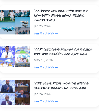
"ለኢትዮጵያ አየር ኃይል: ሰማይ ወሰን ሆኖ
አያውቅም"- ምክትል ጠቅላይ ሚኒስትር
ተመስገን ጥሩነህ
Jan 25, 2026
ተጨማሪ ያንብቡ →
"ሰላም ሲኖር ሴቶች ይበረታሉ፣ ሴቶች ሲበረቱ
ደግሞ ሀገር ትጸናለች"- ዶ/ር ዲላሞ ኦቶሬ
May 15, 2026
ተጨማሪ ያንብቡ →
"በ7ኛ ሀገራዊ ምርጫ መንታ ግብ ለማሳካት
በልዩ ትኩረት ይሰራል"- አቶ ብርሃኑ ፈይሳ
Jan 24, 2026
ተጨማሪ ያንብቡ →