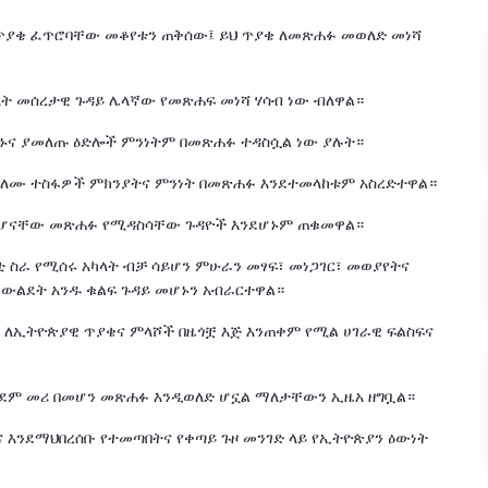
 ጥያቄ ፈጥሮባቸው መቆየቱን ጠቅሰው፤ ይህ ጥያቄ ለመጽሐፉ መወለድ መነሻ
ላት መሰረታዊ ጉዳይ ሌላኛው የመጽሐፍ መነሻ ሃሳብ ነው ብለዋል።
ከኑና ያመለጡ ዕድሎች ምንነትም በመጽሐፉ ተዳስሷል ነው ያሉት።
ጨለሙ ተስፋዎች ምክንያትና ምንነት በመጽሐፉ እንደተመላከቱም አስረድተዋል።
ለመሆናቸው መጽሐፉ የሚዳስሳቸው ጉዳዮች እንደሆኑም ጠቁመዋል።
 ስራ የሚሰሩ አካላት ብቻ ሳይሆን ምሁራን መፃፍ፣ መነጋገር፣ መወያየትና
ውልደት አንዱ ቁልፍ ጉዳይ መሆኑን አብራርተዋል።
 ለኢትዮጵያዊ ጥያቄና ምላሾች በዜጎቿ እጅ እንጠቀም የሚል ሀገራዊ ፍልስፍና
ር ቀደም መሪ በመሆን መጽሐፉ እንዲወለድ ሆኗል ማለታቸውን ኢዜአ ዘግቧል።
 እንደማህበረሰቡ የተመጣበትና የቀጣይ ጉዞ መንገድ ላይ የኢትዮጵያን ዕውነት