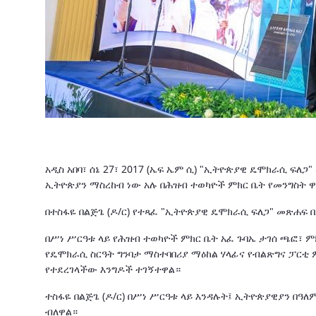
አዲስ አበባ፣ ሰኔ 27፣ 2017 (ኤፍ ኤም ሲ) "ኢትዮጵያዊ ዴሞክራሲ ፍ
ኢትዮጵያን ማስረከብ ነው አሉ በሕዝብ ተወካዮች ምክር ቤት የመንግስት ዋና
በተስፋዬ በልጅጌ (ዶ/ር) የተጻፈ "ኢትዮጵያዊ ዴሞክራሲ ፍለጋ" መጽሐፍ በ
በሥነ ሥርዓቱ ላይ የሕዝብ ተወካዮች ምክር ቤት አፈ ጉባኤ ታገሰ ጫፎ፣ ም
የዴሞክራሲ ስርዓት ግንባታ ማስተባበሪያ ማዕከል ሃላፊና የብልጽግና ፓርቲ
የተደረገላችው እንግዶች ተገኝተዋል።
ተስፋዬ በልጅጌ (ዶ/ር) በሥነ ሥርዓቱ ላይ እንዳሉት፤ ኢትዮጵያዊያን በዓለም 
ብለዋል።