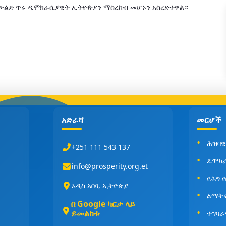
 ትውልድ ጥሩ ዲሞክራሲያዊት ኢትዮጵያን ማስረከብ መሆኑን አስረድተዋል።
አድራሻ
መርሆች
ሕዝባዊ
+251 111 543 137
ዴሞክ
info@prosperity.org.et
የሕግ 
አዲስ አበባ, ኢትዮጵያ
ልማት
በ Google ካርታ ላይ
ይመልከቱ
ተግባራ