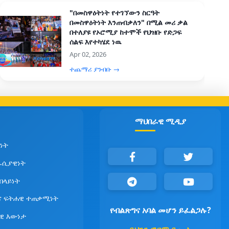
"በመስዋዕትነት የተገኘውን ስርዓት
በመስዋዕትነት እንጠብቃለን" በሚል መሪ ቃል
በተለያዩ የኦሮሚያ ከተሞች የህዝቡ የድጋፍ
ሰልፍ እየተካሄደ ነዉ
Apr 02, 2026
ተጨማሪ ያንብቡ →
ማህበራዊ ሚዲያ
ነት
ራሲያዊነት
የበላይነት
ና ፍትሐዊ ተጠቃሚነት
የብልጽግና አባል መሆን ይፈልጋሉ?
ዊ እውነታ