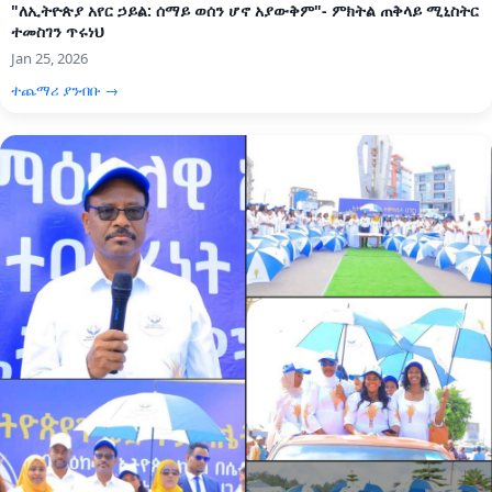
"ለኢትዮጵያ አየር ኃይል: ሰማይ ወሰን ሆኖ አያውቅም"- ምክትል ጠቅላይ ሚኒስትር
ተመስገን ጥሩነህ
Jan 25, 2026
ተጨማሪ ያንብቡ →