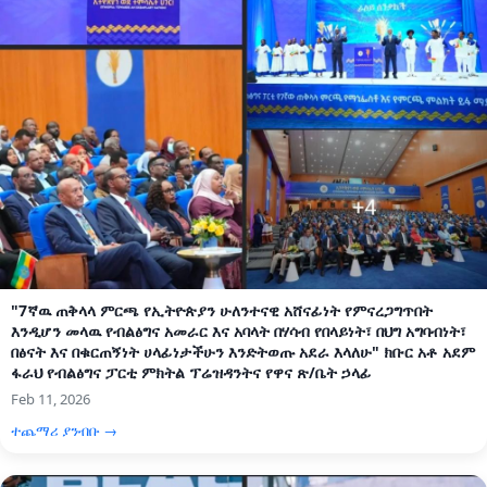
"7ኛዉ ጠቅላላ ምርጫ የኢትዮጵያን ሁለንተናዊ አሸናፊነት የምናረጋግጥበት
እንዲሆን መላዉ የብልፅግና አመራር እና አባላት በሃሳብ የበላይነት፣ በህግ አግባብነት፣
በፅናት እና በቁርጠኝነት ሀላፊነታችሁን እንድትወጡ አደራ እላለሁ" ክቡር አቶ አደም
ፋራህ የብልፅግና ፓርቲ ምክትል ፕሬዝዳንትና የዋና ጽ/ቤት ኃላፊ
Feb 11, 2026
ተጨማሪ ያንብቡ →