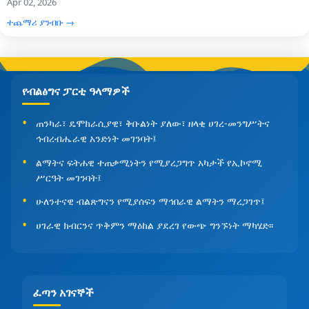
Apr 02, 2026
ተጨማሪ ያንብቡ →
የብልፅግና ፓርቲ ዓላማዎች
ጠንካራ፣ ዴሞክራሲያዊ፣ ቅቡልነት ያለው፣ ዘላቂ ሀገረ-መንግሥትና
ኅብረብሔራዊ አንድነት መገንባት፤
ልማትና ፍትሐዊ ተጠቃሚነትን የሚያረጋግጥ አካታች የኢኮኖሚ
ሥርዓት መገንባት፤
ሁለንተናዊ ብልጽግናን የሚያሰፍን ማኅበራዊ ልማትን ማረጋገጥ፤
ሀገራዊ ክብርንና ጥቅምን ማዕከል ያደረገ የውጭ ግንኙነት ማካሄድ፡፡
ፈጣን አገናኞች