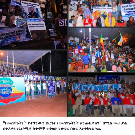
"በመስዋዕትነት የተገኘውን ስርዓት በመስዋዕትነት እንጠብቃለን" በሚል መሪ ቃል
በተለያዩ የኦሮሚያ ከተሞች የህዝቡ የድጋፍ ሰልፍ እየተካሄደ ነዉ