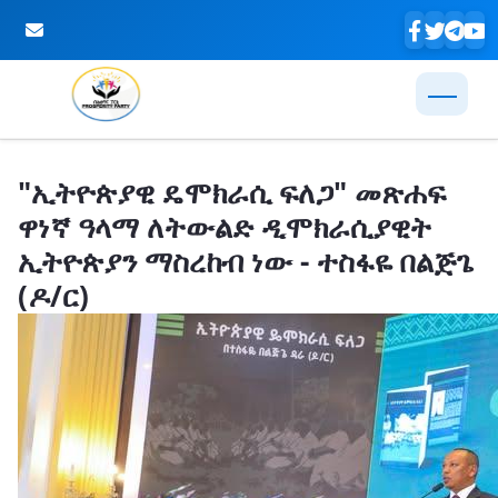
Skip to Main Content
"ኢትዮጵያዊ ዴሞክራሲ ፍለጋ" መጽሐፍ
ዋነኛ ዓላማ ለትውልድ ዲሞክራሲያዊት
ኢትዮጵያን ማስረከብ ነው - ተስፋዬ በልጅጌ
(ዶ/ር)