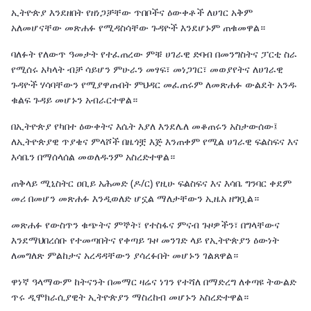
ኢትዮጵያ እንደዘበት የዘነጋቻቸው ጥበቦችና ዕውቀቶች ለሀገር አቅም
አለመሆናቸው መጽሐፉ የሚዳስሳቸው ጉዳዮች እንደሆኑም ጠቁመዋል።
ባለፉት የለውጥ ዓመታት የተፈጠረው ምቹ ሀገራዊ ድባብ በመንግስትና ፓርቲ ስራ
የሚሰሩ አካላት ብቻ ሳይሆን ምሁራን መፃፍ፣ መነጋገር፣ መወያየትና ለሀገራዊ
ጉዳዮች ሃሳባቸውን የሚያዋጡበት ምህዳር መፈጠሩም ለመጽሐፉ ውልደት አንዱ
ቁልፍ ጉዳይ መሆኑን አብራርተዋል።
በኢትዮጵያ የካበተ ዕውቀትና እሴት እያለ እንደሌለ መቆጠሩን አስታውሰው፤
ለኢትዮጵያዊ ጥያቄና ምላሾች በዜጎቿ እጅ እንጠቀም የሚል ሀገራዊ ፍልስፍና እና
እሳቤን በማሰላሰል መወለዱንም አስረድተዋል።
ጠቅላይ ሚኒስትር ዐቢይ አሕመድ (ዶ/ር) የዚሁ ፍልስፍና እና እሳቤ ግንባር ቀደም
መሪ በመሆን መጽሐፉ እንዲወለድ ሆኗል ማለታቸውን ኢዜአ ዘግቧል።
መጽሐፉ የውስጥን ቁጭትና ምኞት፣ የተስፋና ምናብ ጉዞዎችን፣ በግላቸውና
እንደማህበረሰቡ የተመጣበትና የቀጣይ ጉዞ መንገድ ላይ የኢትዮጵያን ዕውነት
ለመግለጽ ምልከታና አረዳዳቸውን ያሳረፉበት መሆኑን ገልጸዋል።
ዋነኛ ዓላማውም ከትናንት በመማር ዛሬና ነገን የተሻለ በማድረግ ለቀጣዩ ትውልድ
ጥሩ ዲሞክራሲያዊት ኢትዮጵያን ማስረከብ መሆኑን አስረድተዋል።