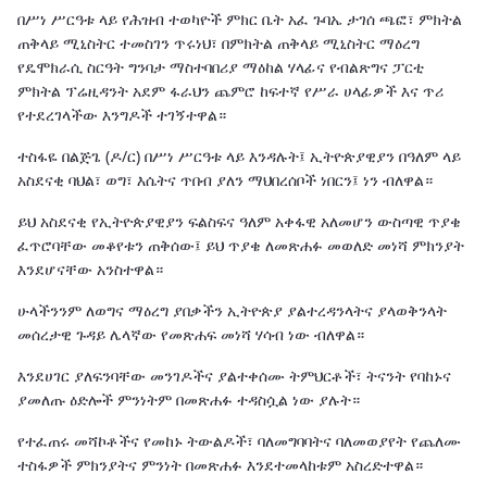
በሥነ ሥርዓቱ ላይ የሕዝብ ተወካዮች ምክር ቤት አፈ ጉባኤ ታገሰ ጫፎ፣ ምክትል
ጠቅላይ ሚኒስትር ተመስገን ጥሩነህ፣ በምክትል ጠቅላይ ሚኒስትር ማዕረግ
የዴሞክራሲ ስርዓት ግንባታ ማስተባበሪያ ማዕከል ሃላፊና የብልጽግና ፓርቲ
ምክትል ፕሬዚዳንት አደም ፋራህን ጨምሮ ከፍተኛ የሥራ ሀላፊዎች እና ጥሪ
የተደረገላችው እንግዶች ተገኝተዋል።
ተስፋዬ በልጅጌ (ዶ/ር) በሥነ ሥርዓቱ ላይ እንዳሉት፤ ኢትዮጵያዊያን በዓለም ላይ
አስደናቂ ባህል፣ ወግ፣ እሴትና ጥበብ ያለን ማህበረሰቦች ነበርን፤ ነን ብለዋል።
ይህ አስደናቂ የኢትዮጵያዊያን ፍልስፍና ዓለም አቀፋዊ አለመሆን ውስጣዊ ጥያቄ
ፈጥሮባቸው መቆየቱን ጠቅሰው፤ ይህ ጥያቄ ለመጽሐፉ መወለድ መነሻ ምክንያት
እንደሆናቸው አንስተዋል።
ሁላችንንም ለወግና ማዕረግ ያበቃችን ኢትዮጵያ ያልተረዳንላትና ያላወቅንላት
መሰረታዊ ጉዳይ ሌላኛው የመጽሐፍ መነሻ ሃሳብ ነው ብለዋል።
እንደሀገር ያለፍንባቸው መንገዶችና ያልተቀሰሙ ትምህርቶች፣ ትናንት የባከኑና
ያመለጡ ዕድሎች ምንነትም በመጽሐፉ ተዳስሷል ነው ያሉት።
የተፈጠሩ መሻኮቶችና የመከኑ ትውልዶች፣ ባለመግባባትና ባለመወያየት የጨለሙ
ተስፋዎች ምክንያትና ምንነት በመጽሐፉ እንደተመላከቱም አስረድተዋል።