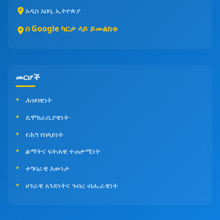
አዲስ አበባ, ኢትዮጵያ
በ Google ካርታ ላይ ይመልከቱ
መርሆች
ሕዝባዊነት
ዴሞክራሲያዊነት
የሕግ የበላይነት
ልማትና ፍትሐዊ ተጠቃሚነት
ተግባራዊ እውነታ
ሀገራዊ አንድነትና ኅብረ ብሔራዊነት