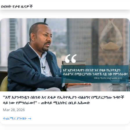
በብዛት የታዩ ዜናዎች
''እኛ እያንዳንዷን ሰከንድ እና ደቂቃ የኢትዮጲያን ብልፅግና በሚያረጋግጡ ጉዳዮች
ላይ ነው የምንሰራው!'' - ጠቅላይ ሚኒስትር ዐቢይ አሕመድ
Mar 28, 2026
ተጨማሪ ያንብቡ →