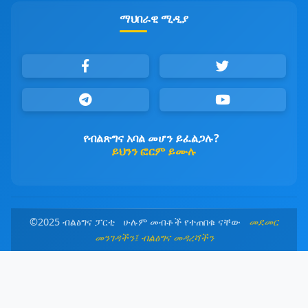
ማህበራዊ ሚዲያ
የብልጽግና አባል መሆን ይፈልጋሉ?
ይህንን ፎርም ይሙሉ
©2025 ብልፅግና ፓርቲ ሁሉም መብቶች የተጠበቁ ናቸው
መደመር
መንገዳችን፤ ብልፅግና መዳረሻችን