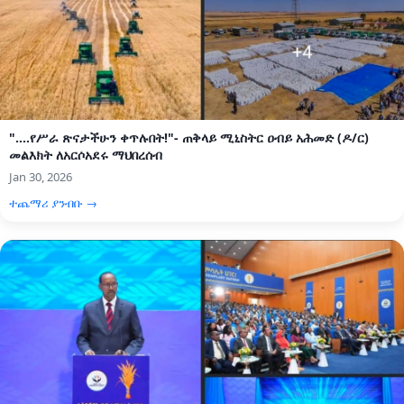
"....የሥራ ጽናታችሁን ቀጥሉበት!"- ጠቅላይ ሚኒስትር ዐብይ አሕመድ (ዶ/ር)
መልእክት ለአርሶአደሩ ማህበረሰብ
Jan 30, 2026
ተጨማሪ ያንብቡ →