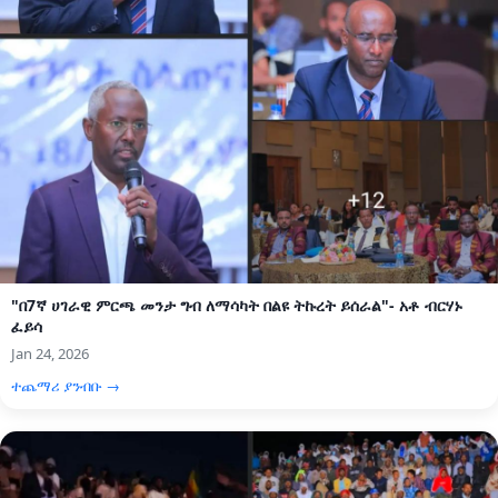
"በ7ኛ ሀገራዊ ምርጫ መንታ ግብ ለማሳካት በልዩ ትኩረት ይሰራል"- አቶ ብርሃኑ
ፈይሳ
Jan 24, 2026
ተጨማሪ ያንብቡ →