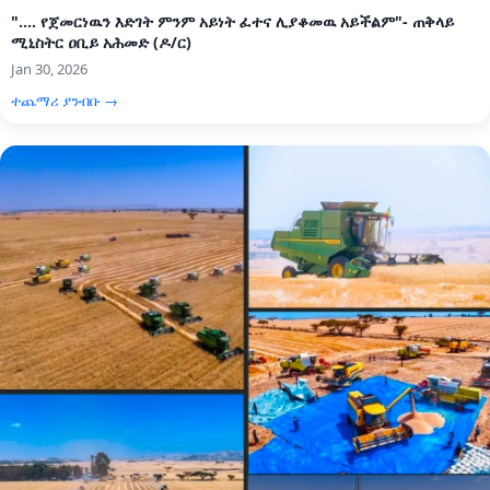
".... የጀመርነዉን እድገት ምንም አይነት ፈተና ሊያቆመዉ አይችልም"- ጠቅላይ
ሚኒስትር ዐቢይ አሕመድ (ዶ/ር)
Jan 30, 2026
ተጨማሪ ያንብቡ →