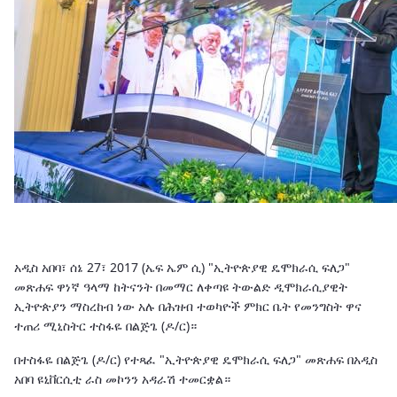
አዲስ አበባ፣ ሰኔ 27፣ 2017 (ኤፍ ኤም ሲ) "ኢትዮጵያዊ ዴሞክራሲ ፍለጋ"
መጽሐፍ ዋነኛ ዓላማ ከትናንት በመማር ለቀጣዩ ትውልድ ዲሞክራሲያዊት
ኢትዮጵያን ማስረከብ ነው አሉ በሕዝብ ተወካዮች ምክር ቤት የመንግስት ዋና
ተጠሪ ሚኒስትር ተስፋዬ በልጅጌ (ዶ/ር)።
በተስፋዬ በልጅጌ (ዶ/ር) የተጻፈ "ኢትዮጵያዊ ዴሞክራሲ ፍለጋ" መጽሐፍ በአዲስ
አበባ ዩኒቨርሲቲ ራስ መኮንን አዳራሽ ተመርቋል።