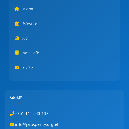
ዋና ገጽ
ቅ/ጽ/ቤት
ዜና
መጣጥፎች
ያግኙን
አድራሻ
+251 111 543 137
info@prosperity.org.et