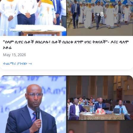
"ሰላም ሲኖር ሴቶች ይበረታሉ፣ ሴቶች ሲበረቱ ደግሞ ሀገር ትጸናለች"- ዶ/ር ዲላሞ
ኦቶሬ
May 15, 2026
ተጨማሪ ያንብቡ →