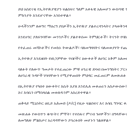
ይህ አስደናቂ የኢትዮጵያዊያን ፍልስፍና ዓለም አቀፋዊ አለመሆን ውስጣዊ
ምክንያት እንደሆናቸው አንስተዋል።
ሁላችንንም ለወግና ማዕረግ ያበቃችን ኢትዮጵያ ያልተረዳንላትና ያላወቅን
እንደሀገር ያለፍንባቸው መንገዶችና ያልተቀሰሙ ትምህርቶች፣ ትናንት የባ
የተፈጠሩ መሻኮቶችና የመከኑ ትውልዶች፣ ባለመግባባትና ባለመወያየት የ
ኢትዮጵያ እንደዘበት የዘነጋቻቸው ጥበቦችና ዕውቀቶች ለሀገር አቅም አ
ባለፉት የለውጥ ዓመታት የተፈጠረው ምቹ ሀገራዊ ድባብ በመንግስትና ፓርቲ
ለሀገራዊ ጉዳዮች ሃሳባቸውን የሚያዋጡበት ምህዳር መፈጠሩም ለመጽሐፉ 
በኢትዮጵያ የካበተ ዕውቀትና እሴት እያለ እንደሌለ መቆጠሩን አስታውሰው፤
እና እሳቤን በማሰላሰል መወለዱንም አስረድተዋል።
ጠቅላይ ሚኒስትር ዐቢይ አሕመድ (ዶ/ር) የዚሁ ፍልስፍና እና እሳቤ ግንባ
መጽሐፉ የውስጥን ቁጭትና ምኞት፣ የተስፋና ምናብ ጉዞዎችን፣ በግላቸውና
ለመግለጽ ምልከታና አረዳዳቸውን ያሳረፉበት መሆኑን ገልጸዋል።