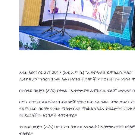
አዲስ አበባ፣ ሰኔ 27፣ 2017 (ኤፍ ኤም ሲ) "ኢትዮጵያዊ ዴሞክራሲ ፍ
ኢትዮጵያን ማስረከብ ነው አሉ በሕዝብ ተወካዮች ምክር ቤት የመንግስት ዋና
በተስፋዬ በልጅጌ (ዶ/ር) የተጻፈ "ኢትዮጵያዊ ዴሞክራሲ ፍለጋ" መጽሐፍ በ
በሥነ ሥርዓቱ ላይ የሕዝብ ተወካዮች ምክር ቤት አፈ ጉባኤ ታገሰ ጫፎ፣ ም
የዴሞክራሲ ስርዓት ግንባታ ማስተባበሪያ ማዕከል ሃላፊና የብልጽግና ፓርቲ
የተደረገላችው እንግዶች ተገኝተዋል።
ተስፋዬ በልጅጌ (ዶ/ር) በሥነ ሥርዓቱ ላይ እንዳሉት፤ ኢትዮጵያዊያን በዓለም 
ብለዋል።