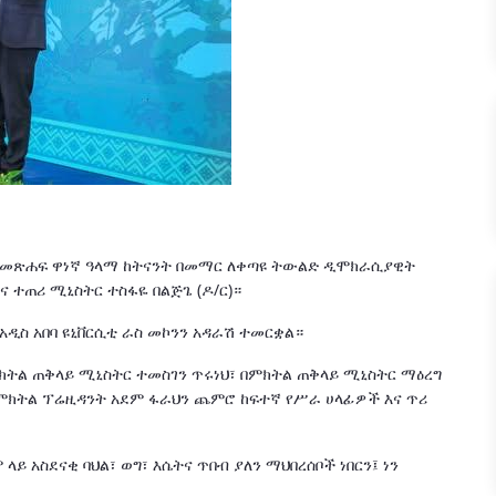
ለጋ" መጽሐፍ ዋነኛ ዓላማ ከትናንት በመማር ለቀጣዩ ትውልድ ዲሞክራሲያዊት
 ተጠሪ ሚኒስትር ተስፋዬ በልጅጌ (ዶ/ር)።
አዲስ አበባ ዩኒቨርሲቲ ራስ መኮንን አዳራሽ ተመርቋል።
ክትል ጠቅላይ ሚኒስትር ተመስገን ጥሩነህ፣ በምክትል ጠቅላይ ሚኒስትር ማዕረግ
 ምክትል ፕሬዚዳንት አደም ፋራህን ጨምሮ ከፍተኛ የሥራ ሀላፊዎች እና ጥሪ
ላይ አስደናቂ ባህል፣ ወግ፣ እሴትና ጥበብ ያለን ማህበረሰቦች ነበርን፤ ነን