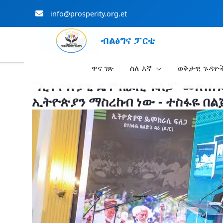
info@prosperity.org.et
ብልፅግና ፓርቲ
ዋና ገጽ
ስለ እኛ
ወቅታዊ ጉዳዮ
Skip to Main Content
"ኢትዮጵያዊ ዴሞክራሲ ፍለጋ" መጽሐፍ
ኢትዮጵያን ማስረከብ ነው - ተስፋዬ በልጅ