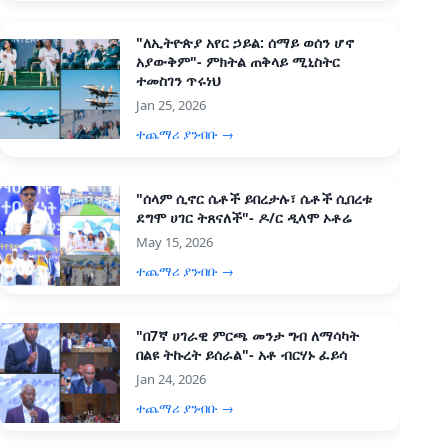
"ለኢትዮጵያ አየር ኃይል: ሰማይ ወሰን ሆኖ
አያውቅም"- ምክትል ጠቅላይ ሚኒስትር
ተመስገን ጥሩነህ
Jan 25, 2026
ተጨማሪ ያንብቡ →
"ሰላም ሲኖር ሴቶች ይበረታሉ፣ ሴቶች ሲበረቱ
ደግሞ ሀገር ትጸናለች"- ዶ/ር ዲላሞ ኦቶሬ
May 15, 2026
ተጨማሪ ያንብቡ →
"በ7ኛ ሀገራዊ ምርጫ መንታ ግብ ለማሳካት
በልዩ ትኩረት ይሰራል"- አቶ ብርሃኑ ፈይሳ
Jan 24, 2026
ተጨማሪ ያንብቡ →