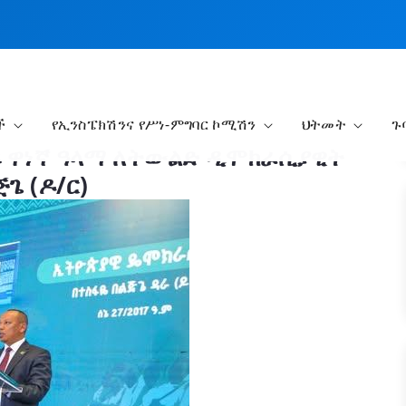
ች
የኢንስፔክሽንና የሥነ-ምግባር ኮሚሽን
ህትመት
ጉ
 ዋነኛ ዓላማ ለትውልድ ዲሞክራሲያዊት
ጌ (ዶ/ር)