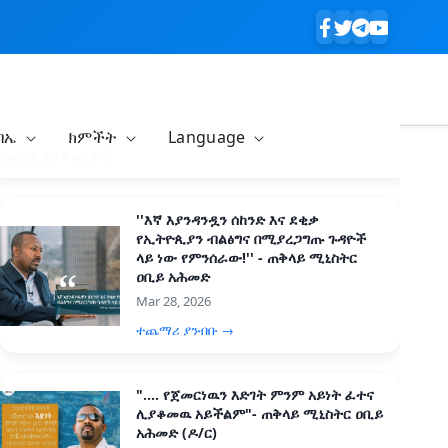
ባኤ
ክምችት
Language
በብዛት የታዩ ዜናዎች
''እኛ እያንዳንዷን ሰከንድ እና ደቂቃ
የኢትዮጲያን ብልፅግና በሚያረጋግጡ ጉዳዮች
ላይ ነው የምንሰራው!'' - ጠቅላይ ሚኒስትር
ዐቢይ አሕመድ
Mar 28, 2026
ተጨማሪ ያንብቡ →
".... የጀመርነዉን እድገት ምንም አይነት ፈተና
ሊያቆመዉ አይችልም"- ጠቅላይ ሚኒስትር ዐቢይ
አሕመድ (ዶ/ር)