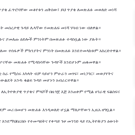
 ጥያቄ ፈጥሮባቸው መቆየቱን ጠቅሰው፤ ይህ ጥያቄ ለመጽሐፉ መወለድ መነሻ
ላት መሰረታዊ ጉዳይ ሌላኛው የመጽሐፍ መነሻ ሃሳብ ነው ብለዋል።
ከኑና ያመለጡ ዕድሎች ምንነትም በመጽሐፉ ተዳስሷል ነው ያሉት።
ጨለሙ ተስፋዎች ምክንያትና ምንነት በመጽሐፉ እንደተመላከቱም አስረድተዋል።
ለመሆናቸው መጽሐፉ የሚዳስሳቸው ጉዳዮች እንደሆኑም ጠቁመዋል።
 ስራ የሚሰሩ አካላት ብቻ ሳይሆን ምሁራን መፃፍ፣ መነጋገር፣ መወያየትና
ውልደት አንዱ ቁልፍ ጉዳይ መሆኑን አብራርተዋል።
 ለኢትዮጵያዊ ጥያቄና ምላሾች በዜጎቿ እጅ እንጠቀም የሚል ሀገራዊ ፍልስፍና
ር ቀደም መሪ በመሆን መጽሐፉ እንዲወለድ ሆኗል ማለታቸውን ኢዜአ ዘግቧል።
 እንደማህበረሰቡ የተመጣበትና የቀጣይ ጉዞ መንገድ ላይ የኢትዮጵያን ዕውነት