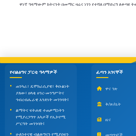
ዋነኛ ዓላማውም ከትናንት በመማር ዛሬና ነገን የተሻለ በማድረግ ለቀጣዩ
የብልፅግና ፓርቲ ዓላማዎች
ፈጣን አገናኞች
ጠንካራ፣ ዴሞክራሲያዊ፣ ቅቡልነት
ዋና ገጽ
ያለው፣ ዘላቂ ሀገረ-መንግሥትና
ኅብረብሔራዊ አንድነት መገንባት፤
ቅ/ጽ/ቤት
ልማትና ፍትሐዊ ተጠቃሚነትን
የሚያረጋግጥ አካታች የኢኮኖሚ
ዜና
ሥርዓት መገንባት፤
ሁለንተናዊ ብልጽግናን የሚያሰፍን
መጣጥፎች