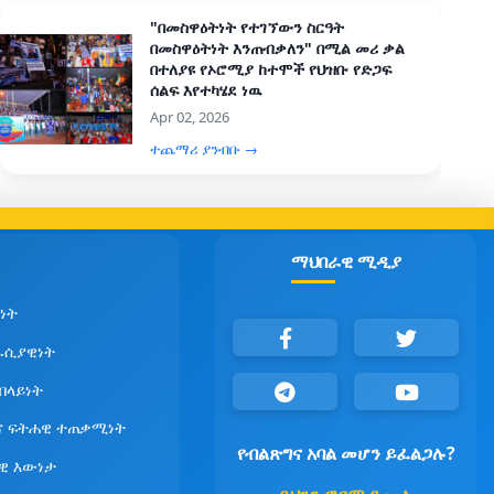
"በመስዋዕትነት የተገኘውን ስርዓት
በመስዋዕትነት እንጠብቃለን" በሚል መሪ ቃል
በተለያዩ የኦሮሚያ ከተሞች የህዝቡ የድጋፍ
ሰልፍ እየተካሄደ ነዉ
Apr 02, 2026
ተጨማሪ ያንብቡ →
ማህበራዊ ሚዲያ
ነት
ራሲያዊነት
የበላይነት
ና ፍትሐዊ ተጠቃሚነት
የብልጽግና አባል መሆን ይፈልጋሉ?
ዊ እውነታ