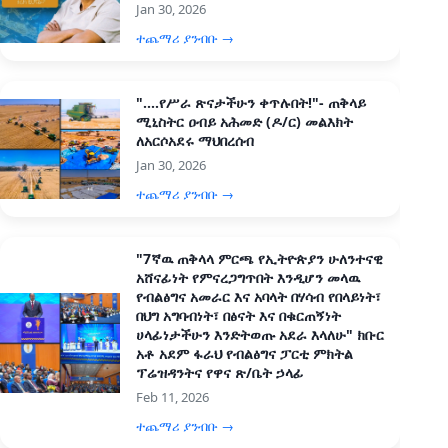
Jan 30, 2026
ተጨማሪ ያንብቡ →
"....የሥራ ጽናታችሁን ቀጥሉበት!"- ጠቅላይ
ሚኒስትር ዐብይ አሕመድ (ዶ/ር) መልእክት
ለአርሶአደሩ ማህበረሰብ
Jan 30, 2026
ተጨማሪ ያንብቡ →
"7ኛዉ ጠቅላላ ምርጫ የኢትዮጵያን ሁለንተናዊ
አሸናፊነት የምናረጋግጥበት እንዲሆን መላዉ
የብልፅግና አመራር እና አባላት በሃሳብ የበላይነት፣
በህግ አግባብነት፣ በፅናት እና በቁርጠኝነት
ሀላፊነታችሁን እንድትወጡ አደራ እላለሁ" ክቡር
አቶ አደም ፋራህ የብልፅግና ፓርቲ ምክትል
ፕሬዝዳንትና የዋና ጽ/ቤት ኃላፊ
Feb 11, 2026
ተጨማሪ ያንብቡ →