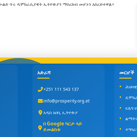
 ትውልድ ጥሩ ዲሞክራሲያዊት ኢትዮጵያን ማስረከብ መሆኑን አስረድተዋል።
አድራሻ
መርሆች
ሕዝባዊ
+251 111 543 137
ዴሞክ
info@prosperity.org.et
የሕግ 
አዲስ አበባ, ኢትዮጵያ
ልማት
በ Google ካርታ ላይ
ይመልከቱ
ተግባራ