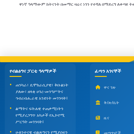
ዋነኛ ዓላማውም ከትናንት በመማር ዛሬና ነገን የተሻለ በማድረግ ለቀጣዩ
የብልፅግና ፓርቲ ዓላማዎች
ፈጣን አገናኞች
ጠንካራ፣ ዴሞክራሲያዊ፣ ቅቡልነት
ዋና ገጽ
ያለው፣ ዘላቂ ሀገረ-መንግሥትና
ኅብረብሔራዊ አንድነት መገንባት፤
ቅ/ጽ/ቤት
ልማትና ፍትሐዊ ተጠቃሚነትን
የሚያረጋግጥ አካታች የኢኮኖሚ
ዜና
ሥርዓት መገንባት፤
ሁለንተናዊ ብልጽግናን የሚያሰፍን
መጣጥፎች