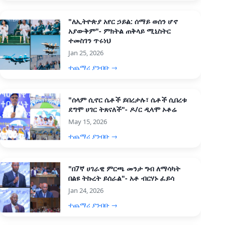
"ለኢትዮጵያ አየር ኃይል: ሰማይ ወሰን ሆኖ
አያውቅም"- ምክትል ጠቅላይ ሚኒስትር
ተመስገን ጥሩነህ
Jan 25, 2026
ተጨማሪ ያንብቡ →
"ሰላም ሲኖር ሴቶች ይበረታሉ፣ ሴቶች ሲበረቱ
ደግሞ ሀገር ትጸናለች"- ዶ/ር ዲላሞ ኦቶሬ
May 15, 2026
ተጨማሪ ያንብቡ →
"በ7ኛ ሀገራዊ ምርጫ መንታ ግብ ለማሳካት
በልዩ ትኩረት ይሰራል"- አቶ ብርሃኑ ፈይሳ
Jan 24, 2026
ተጨማሪ ያንብቡ →