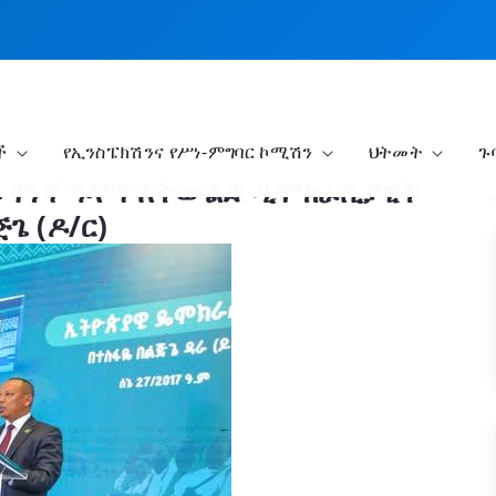
ች
የኢንስፔክሽንና የሥነ-ምግባር ኮሚሽን
ህትመት
ጉ
 ዋነኛ ዓላማ ለትውልድ ዲሞክራሲያዊት
ጌ (ዶ/ር)