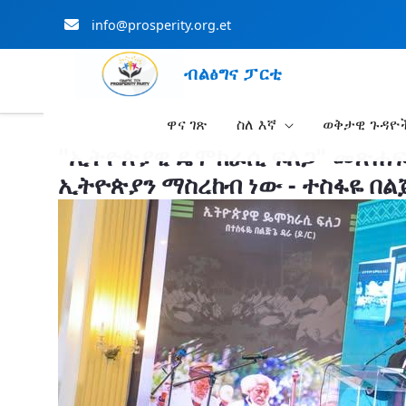
info@prosperity.org.et
ብልፅግና ፓርቲ
ዋና ገጽ
ስለ እኛ
ወቅታዊ ጉዳዮ
Skip to Main Content
"ኢትዮጵያዊ ዴሞክራሲ ፍለጋ" መጽሐፍ
ኢትዮጵያን ማስረከብ ነው - ተስፋዬ በልጅ