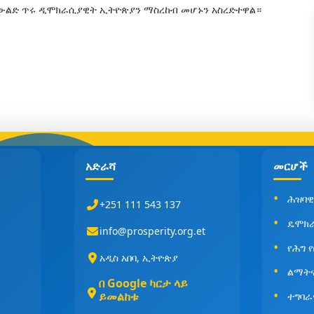
 ትውልድ ጥሩ ዲሞክራሲያዊት ኢትዮጵያን ማስረከብ መሆኑን አስረድተዋል።
አድራሻ
መርሆች
ሕዝባዊ
+251 111 543 137
ዴሞክ
info@prosperity.org.et
የሕግ 
አዲስ አበባ, ኢትዮጵያ
ልማት
በ Google ካርታ ላይ
ይመልከቱ
ተግባራ