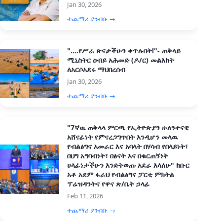
Jan 30, 2026
ተጨማሪ ያንብቡ →
"....የሥራ ጽናታችሁን ቀጥሉበት!"- ጠቅላይ
ሚኒስትር ዐብይ አሕመድ (ዶ/ር) መልእክት
ለአርሶአደሩ ማህበረሰብ
Jan 30, 2026
ተጨማሪ ያንብቡ →
"7ኛዉ ጠቅላላ ምርጫ የኢትዮጵያን ሁለንተናዊ
አሸናፊነት የምናረጋግጥበት እንዲሆን መላዉ
የብልፅግና አመራር እና አባላት በሃሳብ የበላይነት፣
በህግ አግባብነት፣ በፅናት እና በቁርጠኝነት
ሀላፊነታችሁን እንድትወጡ አደራ እላለሁ" ክቡር
አቶ አደም ፋራህ የብልፅግና ፓርቲ ምክትል
ፕሬዝዳንትና የዋና ጽ/ቤት ኃላፊ
Feb 11, 2026
ተጨማሪ ያንብቡ →