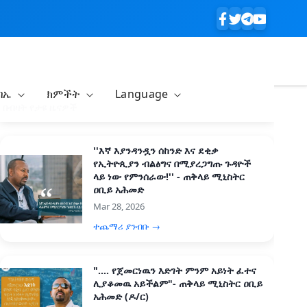
ባኤ
ክምችት
Language
በብዛት የታዩ ዜናዎች
''እኛ እያንዳንዷን ሰከንድ እና ደቂቃ
የኢትዮጲያን ብልፅግና በሚያረጋግጡ ጉዳዮች
ላይ ነው የምንሰራው!'' - ጠቅላይ ሚኒስትር
ዐቢይ አሕመድ
Mar 28, 2026
ተጨማሪ ያንብቡ →
".... የጀመርነዉን እድገት ምንም አይነት ፈተና
ሊያቆመዉ አይችልም"- ጠቅላይ ሚኒስትር ዐቢይ
አሕመድ (ዶ/ር)