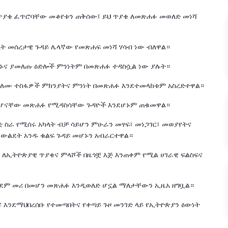
 ጥያቄ ፈጥሮባቸው መቆየቱን ጠቅሰው፤ ይህ ጥያቄ ለመጽሐፉ መወለድ መነሻ
ላት መሰረታዊ ጉዳይ ሌላኛው የመጽሐፍ መነሻ ሃሳብ ነው ብለዋል።
ከኑና ያመለጡ ዕድሎች ምንነትም በመጽሐፉ ተዳስሷል ነው ያሉት።
ጨለሙ ተስፋዎች ምክንያትና ምንነት በመጽሐፉ እንደተመላከቱም አስረድተዋል።
ለመሆናቸው መጽሐፉ የሚዳስሳቸው ጉዳዮች እንደሆኑም ጠቁመዋል።
 ስራ የሚሰሩ አካላት ብቻ ሳይሆን ምሁራን መፃፍ፣ መነጋገር፣ መወያየትና
ውልደት አንዱ ቁልፍ ጉዳይ መሆኑን አብራርተዋል።
 ለኢትዮጵያዊ ጥያቄና ምላሾች በዜጎቿ እጅ እንጠቀም የሚል ሀገራዊ ፍልስፍና
ር ቀደም መሪ በመሆን መጽሐፉ እንዲወለድ ሆኗል ማለታቸውን ኢዜአ ዘግቧል።
 እንደማህበረሰቡ የተመጣበትና የቀጣይ ጉዞ መንገድ ላይ የኢትዮጵያን ዕውነት