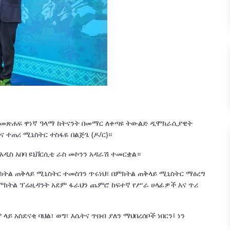
ለጋ" መጽሐፍ ዋነኛ ዓላማ ከትናንት በመማር ለቀጣዩ ትውልድ ዲሞክራሲያዊት
 ተጠሪ ሚኒስትር ተስፋዬ በልጅጌ (ዶ/ር)።
አዲስ አበባ ዩኒቨርሲቲ ራስ መኮንን አዳራሽ ተመርቋል።
ክትል ጠቅላይ ሚኒስትር ተመስገን ጥሩነህ፣ በምክትል ጠቅላይ ሚኒስትር ማዕረግ
 ምክትል ፕሬዚዳንት አደም ፋራህን ጨምሮ ከፍተኛ የሥራ ሀላፊዎች እና ጥሪ
ላይ አስደናቂ ባህል፣ ወግ፣ እሴትና ጥበብ ያለን ማህበረሰቦች ነበርን፤ ነን