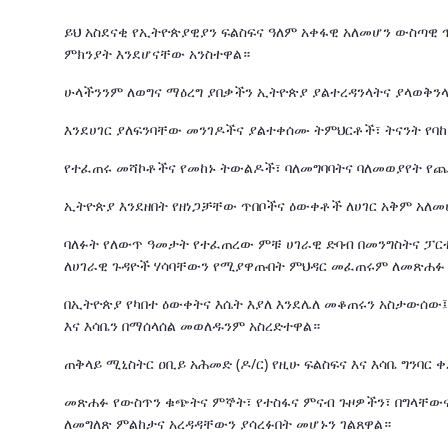
ይህ አስደናቂ የኢትዮጵያዊያን ፍልስፍና ዓለም አቀፋዊ አለመሆን ውስጣዊ
ምክንያት እንደሆናቸው አንስተዋል።
ሁላችንንም ለወግና ማዕረግ ያበቃችን ኢትዮጵያ ያልተረዳንላትና ያላወቅን
እንደሀገር ያለፍንባቸው መንገዶችና ያልተቀሰሙ ትምህርቶች፣ ትናንት የባ
የተፈጠሩ መሻኮቶችና የመከኑ ትውልዶች፣ ባለመግባባትና ባለመወያየት የ
ኢትዮጵያ እንደዘበት የዘነጋቻቸው ጥበቦችና ዕውቀቶች ለሀገር አቅም አ
ባለፉት የለውጥ ዓመታት የተፈጠረው ምቹ ሀገራዊ ድባብ በመንግስትና ፓርቲ
ለሀገራዊ ጉዳዮች ሃሳባቸውን የሚያዋጡበት ምህዳር መፈጠሩም ለመጽሐፉ 
በኢትዮጵያ የካበተ ዕውቀትና እሴት እያለ እንደሌለ መቆጠሩን አስታውሰው፤
እና እሳቤን በማሰላሰል መወለዱንም አስረድተዋል።
ጠቅላይ ሚኒስትር ዐቢይ አሕመድ (ዶ/ር) የዚሁ ፍልስፍና እና እሳቤ ግንባ
መጽሐፉ የውስጥን ቁጭትና ምኞት፣ የተስፋና ምናብ ጉዞዎችን፣ በግላቸውና
ለመግለጽ ምልከታና አረዳዳቸውን ያሳረፉበት መሆኑን ገልጸዋል።