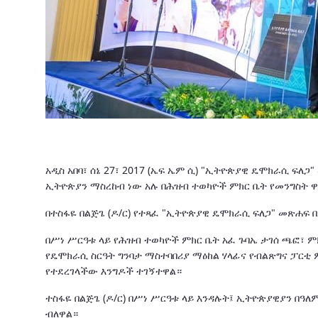
አዲስ አበባ፣ ሰኔ 27፣ 2017 (ኤፍ ኤም ሲ) "ኢትዮጵያዊ ዴሞክራሲ ፍ
ኢትዮጵያን ማስረከብ ነው አሉ በሕዝብ ተወካዮች ምክር ቤት የመንግስት ዋና
በተስፋዬ በልጅጌ (ዶ/ር) የተጻፈ "ኢትዮጵያዊ ዴሞክራሲ ፍለጋ" መጽሐፍ በ
በሥነ ሥርዓቱ ላይ የሕዝብ ተወካዮች ምክር ቤት አፈ ጉባኤ ታገሰ ጫፎ፣ ም
የዴሞክራሲ ስርዓት ግንባታ ማስተባበሪያ ማዕከል ሃላፊና የብልጽግና ፓርቲ
የተደረገላችው እንግዶች ተገኝተዋል።
ተስፋዬ በልጅጌ (ዶ/ር) በሥነ ሥርዓቱ ላይ እንዳሉት፤ ኢትዮጵያዊያን በዓለም 
ብለዋል።