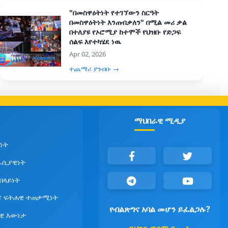
"በመስዋዕትነት የተገኘውን ስርዓት
በመስዋዕትነት እንጠብቃለን" በሚል መሪ ቃል
በተለያዩ የኦሮሚያ ከተሞች የህዝቡ የድጋፍ
ሰልፍ እየተካሄደ ነዉ
Apr 02, 2026
ተጨማሪ ያንብቡ →
ማህበራዊ ሚዲያ
ነት
ራሲያዊነት
የበላይነት
ና ፍትሐዊ ተጠቃሚነት
የብልጽግና አባል መሆን ይፈልጋሉ?
ዊ እውነታ