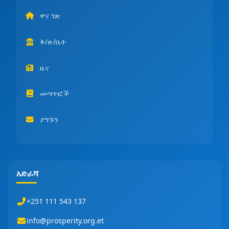
ዋና ገጽ
ቅ/ጽ/ቤት
ዜና
መጣጥፎች
ያግኙን
አድራሻ
+251 111 543 137
info@prosperity.org.et