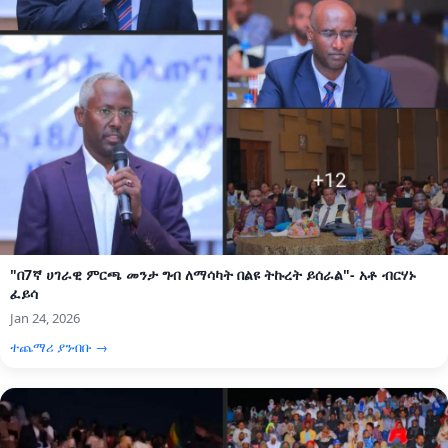
"በ7ኛ ሀገራዊ ምርጫ መንታ ግብ ለማሳካት በልዩ ትኩረት ይሰራል"- አቶ ብርሃኑ
ፈይሳ
Jan 24, 2026
ተጨማሪ ያንብቡ →