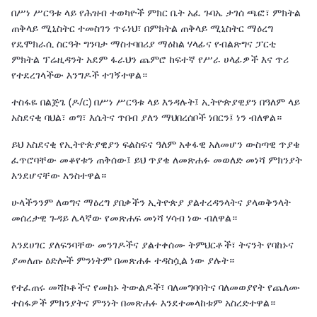
በሥነ ሥርዓቱ ላይ የሕዝብ ተወካዮች ምክር ቤት አፈ ጉባኤ ታገሰ ጫፎ፣ ምክትል
ጠቅላይ ሚኒስትር ተመስገን ጥሩነህ፣ በምክትል ጠቅላይ ሚኒስትር ማዕረግ
የዴሞክራሲ ስርዓት ግንባታ ማስተባበሪያ ማዕከል ሃላፊና የብልጽግና ፓርቲ
ምክትል ፕሬዚዳንት አደም ፋራህን ጨምሮ ከፍተኛ የሥራ ሀላፊዎች እና ጥሪ
የተደረገላችው እንግዶች ተገኝተዋል።
ተስፋዬ በልጅጌ (ዶ/ር) በሥነ ሥርዓቱ ላይ እንዳሉት፤ ኢትዮጵያዊያን በዓለም ላይ
አስደናቂ ባህል፣ ወግ፣ እሴትና ጥበብ ያለን ማህበረሰቦች ነበርን፤ ነን ብለዋል።
ይህ አስደናቂ የኢትዮጵያዊያን ፍልስፍና ዓለም አቀፋዊ አለመሆን ውስጣዊ ጥያቄ
ፈጥሮባቸው መቆየቱን ጠቅሰው፤ ይህ ጥያቄ ለመጽሐፉ መወለድ መነሻ ምክንያት
እንደሆናቸው አንስተዋል።
ሁላችንንም ለወግና ማዕረግ ያበቃችን ኢትዮጵያ ያልተረዳንላትና ያላወቅንላት
መሰረታዊ ጉዳይ ሌላኛው የመጽሐፍ መነሻ ሃሳብ ነው ብለዋል።
እንደሀገር ያለፍንባቸው መንገዶችና ያልተቀሰሙ ትምህርቶች፣ ትናንት የባከኑና
ያመለጡ ዕድሎች ምንነትም በመጽሐፉ ተዳስሷል ነው ያሉት።
የተፈጠሩ መሻኮቶችና የመከኑ ትውልዶች፣ ባለመግባባትና ባለመወያየት የጨለሙ
ተስፋዎች ምክንያትና ምንነት በመጽሐፉ እንደተመላከቱም አስረድተዋል።