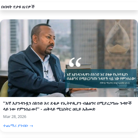
በብዛት የታዩ ዜናዎች
''እኛ እያንዳንዷን ሰከንድ እና ደቂቃ የኢትዮጲያን ብልፅግና በሚያረጋግጡ ጉዳዮች
ላይ ነው የምንሰራው!'' - ጠቅላይ ሚኒስትር ዐቢይ አሕመድ
Mar 28, 2026
ተጨማሪ ያንብቡ →