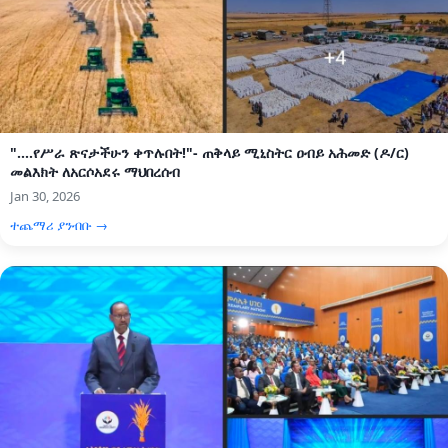
"....የሥራ ጽናታችሁን ቀጥሉበት!"- ጠቅላይ ሚኒስትር ዐብይ አሕመድ (ዶ/ር)
መልእክት ለአርሶአደሩ ማህበረሰብ
Jan 30, 2026
ተጨማሪ ያንብቡ →