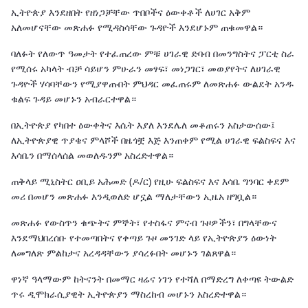
ኢትዮጵያ እንደዘበት የዘነጋቻቸው ጥበቦችና ዕውቀቶች ለሀገር አቅም
አለመሆናቸው መጽሐፉ የሚዳስሳቸው ጉዳዮች እንደሆኑም ጠቁመዋል።
ባለፉት የለውጥ ዓመታት የተፈጠረው ምቹ ሀገራዊ ድባብ በመንግስትና ፓርቲ ስራ
የሚሰሩ አካላት ብቻ ሳይሆን ምሁራን መፃፍ፣ መነጋገር፣ መወያየትና ለሀገራዊ
ጉዳዮች ሃሳባቸውን የሚያዋጡበት ምህዳር መፈጠሩም ለመጽሐፉ ውልደት አንዱ
ቁልፍ ጉዳይ መሆኑን አብራርተዋል።
በኢትዮጵያ የካበተ ዕውቀትና እሴት እያለ እንደሌለ መቆጠሩን አስታውሰው፤
ለኢትዮጵያዊ ጥያቄና ምላሾች በዜጎቿ እጅ እንጠቀም የሚል ሀገራዊ ፍልስፍና እና
እሳቤን በማሰላሰል መወለዱንም አስረድተዋል።
ጠቅላይ ሚኒስትር ዐቢይ አሕመድ (ዶ/ር) የዚሁ ፍልስፍና እና እሳቤ ግንባር ቀደም
መሪ በመሆን መጽሐፉ እንዲወለድ ሆኗል ማለታቸውን ኢዜአ ዘግቧል።
መጽሐፉ የውስጥን ቁጭትና ምኞት፣ የተስፋና ምናብ ጉዞዎችን፣ በግላቸውና
እንደማህበረሰቡ የተመጣበትና የቀጣይ ጉዞ መንገድ ላይ የኢትዮጵያን ዕውነት
ለመግለጽ ምልከታና አረዳዳቸውን ያሳረፉበት መሆኑን ገልጸዋል።
ዋነኛ ዓላማውም ከትናንት በመማር ዛሬና ነገን የተሻለ በማድረግ ለቀጣዩ ትውልድ
ጥሩ ዲሞክራሲያዊት ኢትዮጵያን ማስረከብ መሆኑን አስረድተዋል።