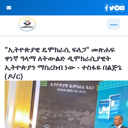
Skip to Main Content
"ኢትዮጵያዊ ዴሞክራሲ ፍለጋ" መጽሐፍ
ዋነኛ ዓላማ ለትውልድ ዲሞክራሲያዊት
ኢትዮጵያን ማስረከብ ነው - ተስፋዬ በልጅጌ
(ዶ/ር)