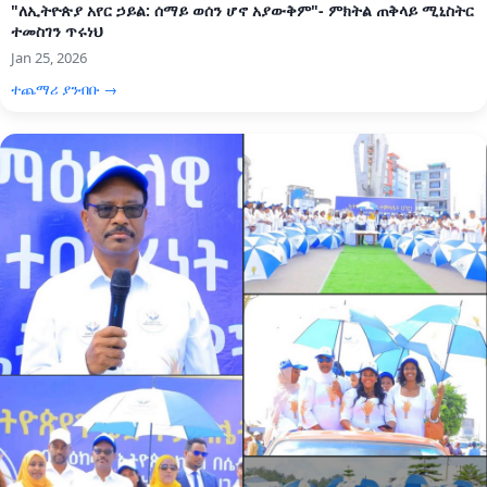
"ለኢትዮጵያ አየር ኃይል: ሰማይ ወሰን ሆኖ አያውቅም"- ምክትል ጠቅላይ ሚኒስትር
ተመስገን ጥሩነህ
Jan 25, 2026
ተጨማሪ ያንብቡ →