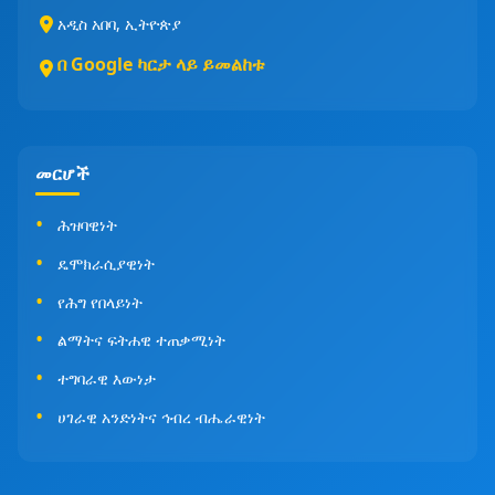
አዲስ አበባ, ኢትዮጵያ
በ Google ካርታ ላይ ይመልከቱ
መርሆች
ሕዝባዊነት
ዴሞክራሲያዊነት
የሕግ የበላይነት
ልማትና ፍትሐዊ ተጠቃሚነት
ተግባራዊ እውነታ
ሀገራዊ አንድነትና ኅብረ ብሔራዊነት