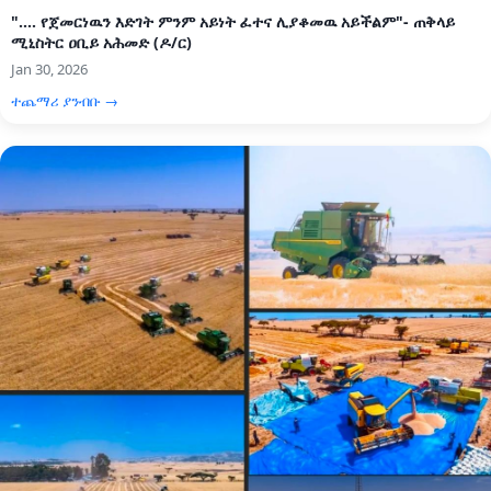
".... የጀመርነዉን እድገት ምንም አይነት ፈተና ሊያቆመዉ አይችልም"- ጠቅላይ
ሚኒስትር ዐቢይ አሕመድ (ዶ/ር)
Jan 30, 2026
ተጨማሪ ያንብቡ →