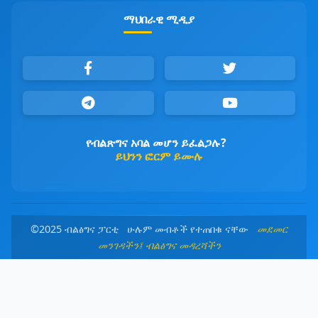
ማህበራዊ ሚዲያ
የብልጽግና አባል መሆን ይፈልጋሉ?
ይህንን ፎርም ይሙሉ
©2025 ብልፅግና ፓርቲ ሁሉም መብቶች የተጠበቁ ናቸው
መደመር
መንገዳችን፤ ብልፅግና መዳረሻችን