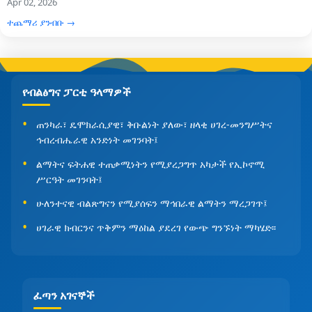
Apr 02, 2026
ተጨማሪ ያንብቡ →
የብልፅግና ፓርቲ ዓላማዎች
ጠንካራ፣ ዴሞክራሲያዊ፣ ቅቡልነት ያለው፣ ዘላቂ ሀገረ-መንግሥትና
ኅብረብሔራዊ አንድነት መገንባት፤
ልማትና ፍትሐዊ ተጠቃሚነትን የሚያረጋግጥ አካታች የኢኮኖሚ
ሥርዓት መገንባት፤
ሁለንተናዊ ብልጽግናን የሚያሰፍን ማኅበራዊ ልማትን ማረጋገጥ፤
ሀገራዊ ክብርንና ጥቅምን ማዕከል ያደረገ የውጭ ግንኙነት ማካሄድ፡፡
ፈጣን አገናኞች