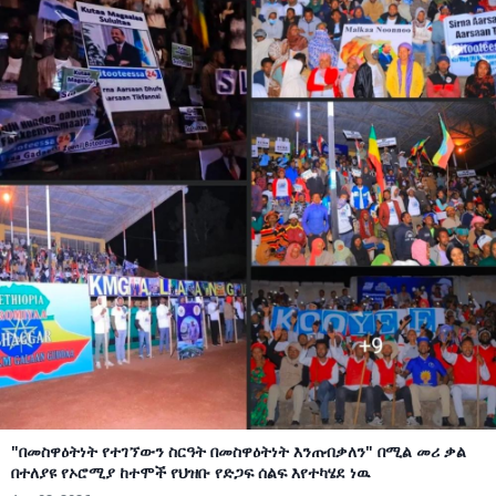
"በመስዋዕትነት የተገኘውን ስርዓት በመስዋዕትነት እንጠብቃለን" በሚል መሪ ቃል
በተለያዩ የኦሮሚያ ከተሞች የህዝቡ የድጋፍ ሰልፍ እየተካሄደ ነዉ