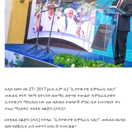
አዲስ አበባ፣ ሰኔ 27፣ 2017 (ኤፍ ኤም ሲ) "ኢትዮጵያዊ ዴሞክራሲ ፍለጋ"
መጽሐፍ ዋነኛ ዓላማ ከትናንት በመማር ለቀጣዩ ትውልድ ዲሞክራሲያዊት
ኢትዮጵያን ማስረከብ ነው አሉ በሕዝብ ተወካዮች ምክር ቤት የመንግስት ዋና
ተጠሪ ሚኒስትር ተስፋዬ በልጅጌ (ዶ/ር)።
በተስፋዬ በልጅጌ (ዶ/ር) የተጻፈ "ኢትዮጵያዊ ዴሞክራሲ ፍለጋ" መጽሐፍ በአዲስ
አበባ ዩኒቨርሲቲ ራስ መኮንን አዳራሽ ተመርቋል።