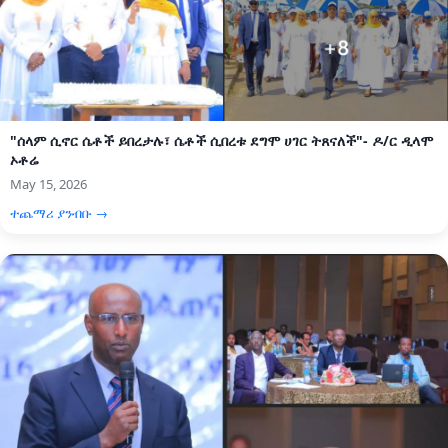
"ሰላም ሲኖር ሴቶች ይበረታሉ፣ ሴቶች ሲበረቱ ደግሞ ሀገር ትጸናለች"- ዶ/ር ዲላሞ
ኦቶሬ
May 15, 2026
ተጨማሪ ያንብቡ →