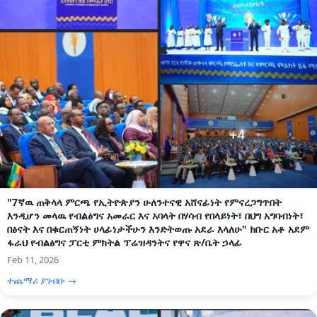
"7ኛዉ ጠቅላላ ምርጫ የኢትዮጵያን ሁለንተናዊ አሸናፊነት የምናረጋግጥበት
እንዲሆን መላዉ የብልፅግና አመራር እና አባላት በሃሳብ የበላይነት፣ በህግ አግባብነት፣
በፅናት እና በቁርጠኝነት ሀላፊነታችሁን እንድትወጡ አደራ እላለሁ" ክቡር አቶ አደም
ፋራህ የብልፅግና ፓርቲ ምክትል ፕሬዝዳንትና የዋና ጽ/ቤት ኃላፊ
Feb 11, 2026
ተጨማሪ ያንብቡ →