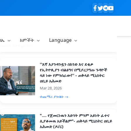
ባኤ
ክምችት
Language
በብዛት የታዩ ዜናዎች
''እኛ እያንዳንዷን ሰከንድ እና ደቂቃ
የኢትዮጲያን ብልፅግና በሚያረጋግጡ ጉዳዮች
ላይ ነው የምንሰራው!'' - ጠቅላይ ሚኒስትር
ዐቢይ አሕመድ
Mar 28, 2026
ተጨማሪ ያንብቡ →
".... የጀመርነዉን እድገት ምንም አይነት ፈተና
ሊያቆመዉ አይችልም"- ጠቅላይ ሚኒስትር ዐቢይ
አሕመድ (ዶ/ር)