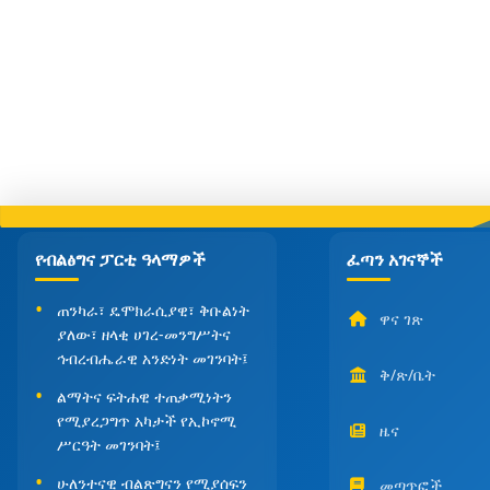
የብልፅግና ፓርቲ ዓላማዎች
ፈጣን አገናኞች
ጠንካራ፣ ዴሞክራሲያዊ፣ ቅቡልነት
ዋና ገጽ
ያለው፣ ዘላቂ ሀገረ-መንግሥትና
ኅብረብሔራዊ አንድነት መገንባት፤
ቅ/ጽ/ቤት
ልማትና ፍትሐዊ ተጠቃሚነትን
የሚያረጋግጥ አካታች የኢኮኖሚ
ዜና
ሥርዓት መገንባት፤
ሁለንተናዊ ብልጽግናን የሚያሰፍን
መጣጥፎች