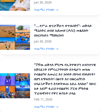
Jan 30, 2026
ተጨማሪ ያንብቡ →
"....የሥራ ጽናታችሁን ቀጥሉበት!"- ጠቅላይ
ሚኒስትር ዐብይ አሕመድ (ዶ/ር) መልእክት
ለአርሶአደሩ ማህበረሰብ
Jan 30, 2026
ተጨማሪ ያንብቡ →
"7ኛዉ ጠቅላላ ምርጫ የኢትዮጵያን ሁለንተናዊ
አሸናፊነት የምናረጋግጥበት እንዲሆን መላዉ
የብልፅግና አመራር እና አባላት በሃሳብ የበላይነት፣
በህግ አግባብነት፣ በፅናት እና በቁርጠኝነት
ሀላፊነታችሁን እንድትወጡ አደራ እላለሁ" ክቡር
አቶ አደም ፋራህ የብልፅግና ፓርቲ ምክትል
ፕሬዝዳንትና የዋና ጽ/ቤት ኃላፊ
Feb 11, 2026
ተጨማሪ ያንብቡ →