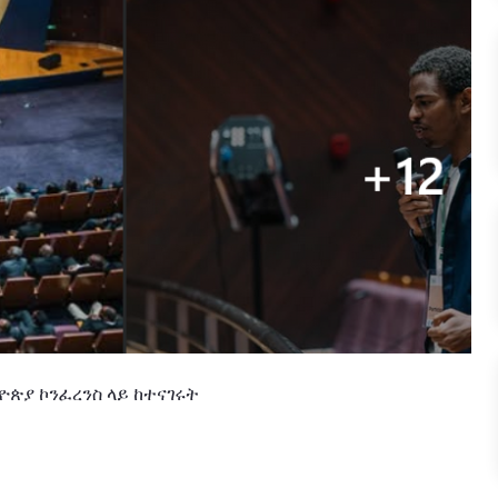
ዮጵያ
ኮንፈረንስ
ላይ
ከተናገሩት