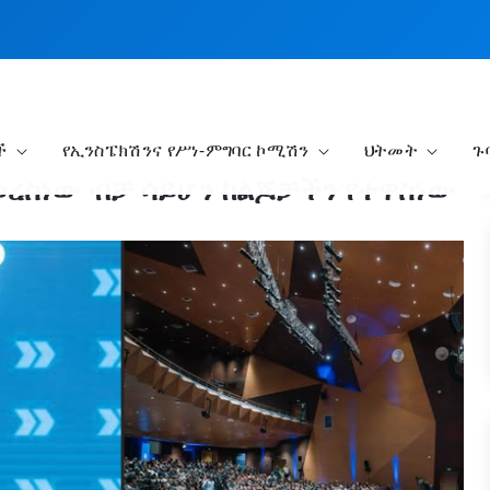
ች
የኢንስፔክሽንና የሥነ-ምግባር ኮሚሽን
ህትመት
ጉ
ረስነው ብቻ ሳይሆን ከልጆቻችን የተዋስነው