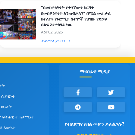
"በመስዋዕትነት የተገኘውን ስርዓት
በመስዋዕትነት እንጠብቃለን" በሚል መሪ ቃል
በተለያዩ የኦሮሚያ ከተሞች የህዝቡ የድጋፍ
ሰልፍ እየተካሄደ ነዉ
Apr 02, 2026
ተጨማሪ ያንብቡ →
ማህበራዊ ሚዲያ
ነት
ራሲያዊነት
የበላይነት
ና ፍትሐዊ ተጠቃሚነት
የብልጽግና አባል መሆን ይፈልጋሉ?
ዊ እውነታ