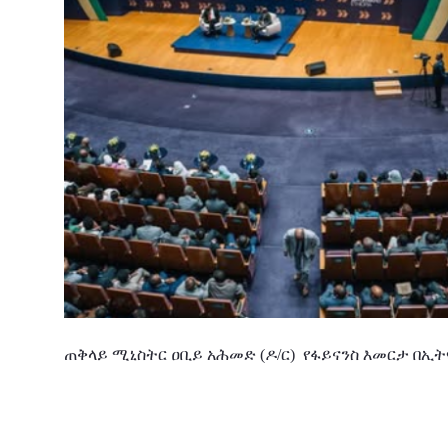
ጠቅላይ
ሚኒስትር
ዐቢይ
አሕመድ (ዶ/ር)
የፋይናንስ
እመርታ
በኢት