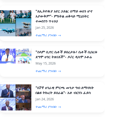
"ለኢትዮጵያ አየር ኃይል: ሰማይ ወሰን ሆኖ
አያውቅም"- ምክትል ጠቅላይ ሚኒስትር
ተመስገን ጥሩነህ
Jan 25, 2026
ተጨማሪ ያንብቡ →
"ሰላም ሲኖር ሴቶች ይበረታሉ፣ ሴቶች ሲበረቱ
ደግሞ ሀገር ትጸናለች"- ዶ/ር ዲላሞ ኦቶሬ
May 15, 2026
ተጨማሪ ያንብቡ →
"በ7ኛ ሀገራዊ ምርጫ መንታ ግብ ለማሳካት
በልዩ ትኩረት ይሰራል"- አቶ ብርሃኑ ፈይሳ
Jan 24, 2026
ተጨማሪ ያንብቡ →