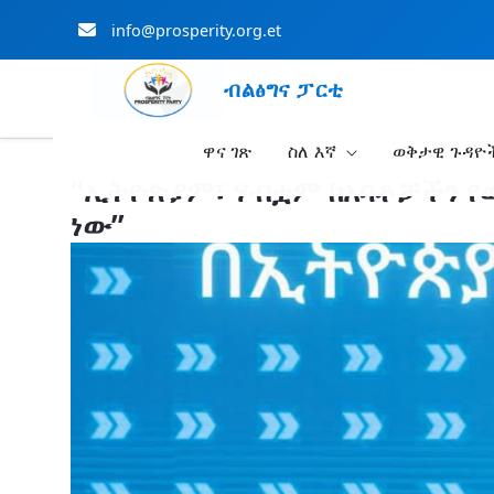
info@prosperity.org.et
ብልፅግና ፓርቲ
ዋና ገጽ
ስለ እኛ
ወቅታዊ ጉዳዮ
Skip to Main Content
“ኢትዮጵያም፣ ሃብቷም ከአባቶቻችን የወ
ነው”