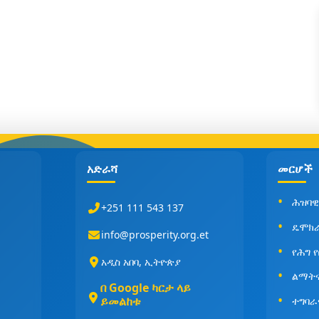
አድራሻ
መርሆች
ሕዝባዊ
+251 111 543 137
ዴሞክ
info@prosperity.org.et
የሕግ 
አዲስ አበባ, ኢትዮጵያ
ልማት
በ Google ካርታ ላይ
ይመልከቱ
ተግባራ