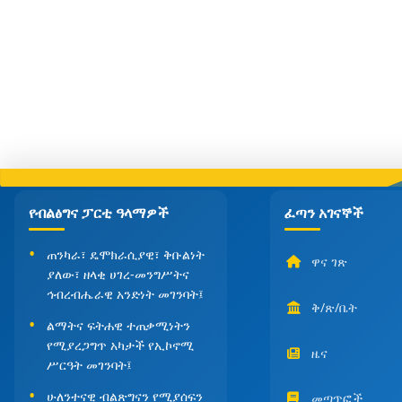
የብልፅግና ፓርቲ ዓላማዎች
ፈጣን አገናኞች
ጠንካራ፣ ዴሞክራሲያዊ፣ ቅቡልነት
ዋና ገጽ
ያለው፣ ዘላቂ ሀገረ-መንግሥትና
ኅብረብሔራዊ አንድነት መገንባት፤
ቅ/ጽ/ቤት
ልማትና ፍትሐዊ ተጠቃሚነትን
የሚያረጋግጥ አካታች የኢኮኖሚ
ዜና
ሥርዓት መገንባት፤
ሁለንተናዊ ብልጽግናን የሚያሰፍን
መጣጥፎች