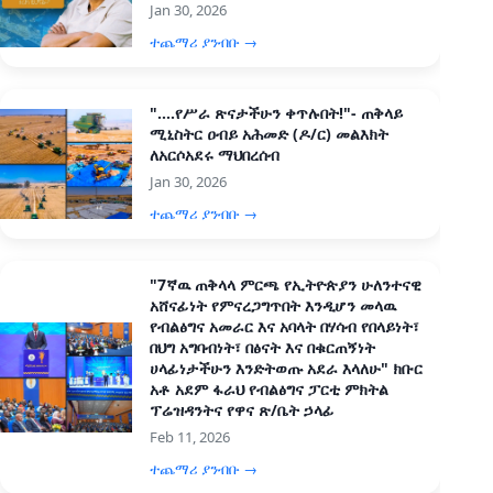
Jan 30, 2026
ተጨማሪ ያንብቡ →
"....የሥራ ጽናታችሁን ቀጥሉበት!"- ጠቅላይ
ሚኒስትር ዐብይ አሕመድ (ዶ/ር) መልእክት
ለአርሶአደሩ ማህበረሰብ
Jan 30, 2026
ተጨማሪ ያንብቡ →
"7ኛዉ ጠቅላላ ምርጫ የኢትዮጵያን ሁለንተናዊ
አሸናፊነት የምናረጋግጥበት እንዲሆን መላዉ
የብልፅግና አመራር እና አባላት በሃሳብ የበላይነት፣
በህግ አግባብነት፣ በፅናት እና በቁርጠኝነት
ሀላፊነታችሁን እንድትወጡ አደራ እላለሁ" ክቡር
አቶ አደም ፋራህ የብልፅግና ፓርቲ ምክትል
ፕሬዝዳንትና የዋና ጽ/ቤት ኃላፊ
Feb 11, 2026
ተጨማሪ ያንብቡ →