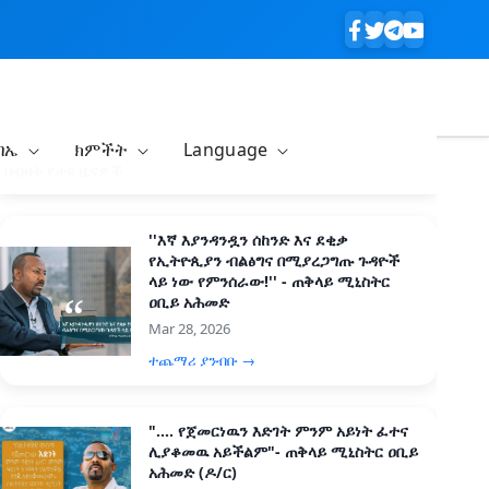
ባኤ
ክምችት
Language
በብዛት የታዩ ዜናዎች
''እኛ እያንዳንዷን ሰከንድ እና ደቂቃ
የኢትዮጲያን ብልፅግና በሚያረጋግጡ ጉዳዮች
ላይ ነው የምንሰራው!'' - ጠቅላይ ሚኒስትር
ዐቢይ አሕመድ
Mar 28, 2026
ተጨማሪ ያንብቡ →
".... የጀመርነዉን እድገት ምንም አይነት ፈተና
ሊያቆመዉ አይችልም"- ጠቅላይ ሚኒስትር ዐቢይ
አሕመድ (ዶ/ር)