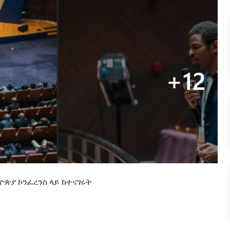
ዮጵያ
ኮንፈረንስ
ላይ
ከተናገሩት