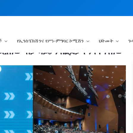
ች
የኢንስፔክሽንና የሥነ-ምግባር ኮሚሽን
ህትመት
ጉ
ረስነው ብቻ ሳይሆን ከልጆቻችን የተዋስነው