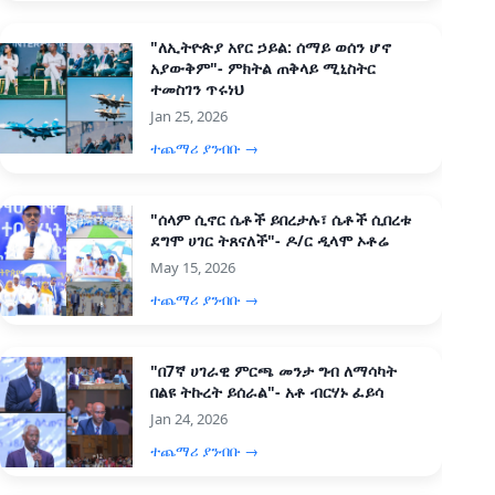
"ለኢትዮጵያ አየር ኃይል: ሰማይ ወሰን ሆኖ
አያውቅም"- ምክትል ጠቅላይ ሚኒስትር
ተመስገን ጥሩነህ
Jan 25, 2026
ተጨማሪ ያንብቡ →
"ሰላም ሲኖር ሴቶች ይበረታሉ፣ ሴቶች ሲበረቱ
ደግሞ ሀገር ትጸናለች"- ዶ/ር ዲላሞ ኦቶሬ
May 15, 2026
ተጨማሪ ያንብቡ →
"በ7ኛ ሀገራዊ ምርጫ መንታ ግብ ለማሳካት
በልዩ ትኩረት ይሰራል"- አቶ ብርሃኑ ፈይሳ
Jan 24, 2026
ተጨማሪ ያንብቡ →