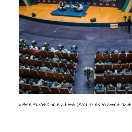
ጠቅላይ
ሚኒስትር
ዐቢይ
አሕመድ (ዶ/ር)
የፋይናንስ
እመርታ
በኢት