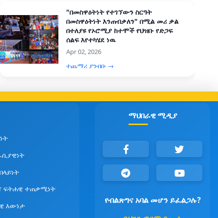
"በመስዋዕትነት የተገኘውን ስርዓት
በመስዋዕትነት እንጠብቃለን" በሚል መሪ ቃል
በተለያዩ የኦሮሚያ ከተሞች የህዝቡ የድጋፍ
ሰልፍ እየተካሄደ ነዉ
Apr 02, 2026
ተጨማሪ ያንብቡ →
ማህበራዊ ሚዲያ
ነት
ራሲያዊነት
የበላይነት
ና ፍትሐዊ ተጠቃሚነት
የብልጽግና አባል መሆን ይፈልጋሉ?
ዊ እውነታ