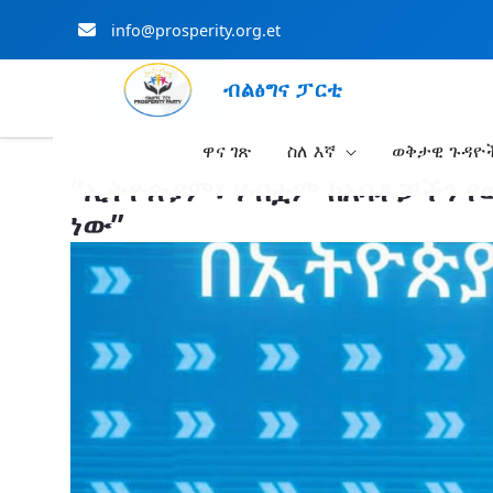
info@prosperity.org.et
ብልፅግና ፓርቲ
ዋና ገጽ
ስለ እኛ
ወቅታዊ ጉዳዮ
Skip to Main Content
“ኢትዮጵያም፣ ሃብቷም ከአባቶቻችን የወ
ነው”