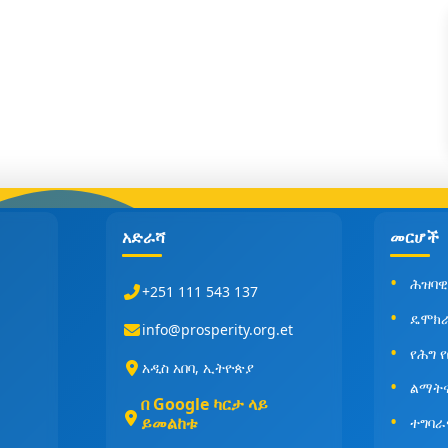
አድራሻ
መርሆች
ሕዝባዊ
+251 111 543 137
ዴሞክ
info@prosperity.org.et
የሕግ 
አዲስ አበባ, ኢትዮጵያ
ልማት
በ Google ካርታ ላይ
ይመልከቱ
ተግባራ