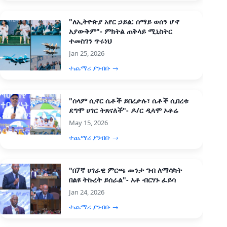
"ለኢትዮጵያ አየር ኃይል: ሰማይ ወሰን ሆኖ
አያውቅም"- ምክትል ጠቅላይ ሚኒስትር
ተመስገን ጥሩነህ
Jan 25, 2026
ተጨማሪ ያንብቡ →
"ሰላም ሲኖር ሴቶች ይበረታሉ፣ ሴቶች ሲበረቱ
ደግሞ ሀገር ትጸናለች"- ዶ/ር ዲላሞ ኦቶሬ
May 15, 2026
ተጨማሪ ያንብቡ →
"በ7ኛ ሀገራዊ ምርጫ መንታ ግብ ለማሳካት
በልዩ ትኩረት ይሰራል"- አቶ ብርሃኑ ፈይሳ
Jan 24, 2026
ተጨማሪ ያንብቡ →