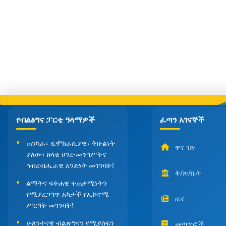
የብልፅግና ፓርቲ ዓላማዎች
ፈጣን አገናኞች
ጠንካራ፣ ዴሞክራሲያዊ፣ ቅቡልነት
ዋና ገጽ
ያለው፣ ዘላቂ ሀገረ-መንግሥትና
ኅብረብሔራዊ አንድነት መገንባት፤
ቅ/ጽ/ቤት
ልማትና ፍትሐዊ ተጠቃሚነትን
የሚያረጋግጥ አካታች የኢኮኖሚ
ዜና
ሥርዓት መገንባት፤
ሁለንተናዊ ብልጽግናን የሚያሰፍን
መጣጥፎች