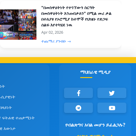
"በመስዋዕትነት የተገኘውን ስርዓት
በመስዋዕትነት እንጠብቃለን" በሚል መሪ ቃል
በተለያዩ የኦሮሚያ ከተሞች የህዝቡ የድጋፍ
ሰልፍ እየተካሄደ ነዉ
Apr 02, 2026
ተጨማሪ ያንብቡ →
ማህበራዊ ሚዲያ
ነት
ራሲያዊነት
የበላይነት
ና ፍትሐዊ ተጠቃሚነት
የብልጽግና አባል መሆን ይፈልጋሉ?
ዊ እውነታ