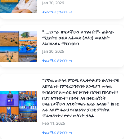
Jan 30, 2026
ተጨማሪ ያንብቡ →
"....የሥራ ጽናታችሁን ቀጥሉበት!"- ጠቅላይ
ሚኒስትር ዐብይ አሕመድ (ዶ/ር) መልእክት
ለአርሶአደሩ ማህበረሰብ
Jan 30, 2026
ተጨማሪ ያንብቡ →
"7ኛዉ ጠቅላላ ምርጫ የኢትዮጵያን ሁለንተናዊ
አሸናፊነት የምናረጋግጥበት እንዲሆን መላዉ
የብልፅግና አመራር እና አባላት በሃሳብ የበላይነት፣
በህግ አግባብነት፣ በፅናት እና በቁርጠኝነት
ሀላፊነታችሁን እንድትወጡ አደራ እላለሁ" ክቡር
አቶ አደም ፋራህ የብልፅግና ፓርቲ ምክትል
ፕሬዝዳንትና የዋና ጽ/ቤት ኃላፊ
Feb 11, 2026
ተጨማሪ ያንብቡ →