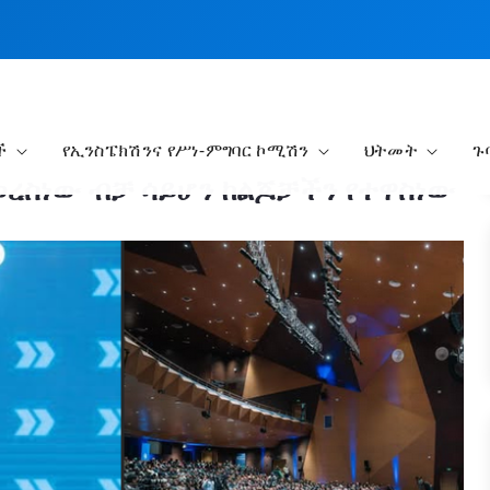
ች
የኢንስፔክሽንና የሥነ-ምግባር ኮሚሽን
ህትመት
ጉ
ረስነው ብቻ ሳይሆን ከልጆቻችን የተዋስነው