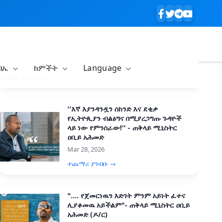
ባኤ
ክምችት
Language
በብዛት የታዩ ዜናዎች
''እኛ እያንዳንዷን ሰከንድ እና ደቂቃ
የኢትዮጲያን ብልፅግና በሚያረጋግጡ ጉዳዮች
ላይ ነው የምንሰራው!'' - ጠቅላይ ሚኒስትር
ዐቢይ አሕመድ
Mar 28, 2026
ተጨማሪ ያንብቡ →
".... የጀመርነዉን እድገት ምንም አይነት ፈተና
ሊያቆመዉ አይችልም"- ጠቅላይ ሚኒስትር ዐቢይ
አሕመድ (ዶ/ር)