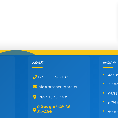
አድራሻ
መርሆች
ሕዝባዊ
+251 111 543 137
ዴሞክ
info@prosperity.org.et
የሕግ 
አዲስ አበባ, ኢትዮጵያ
ልማት
በ Google ካርታ ላይ
ይመልከቱ
ተግባራ