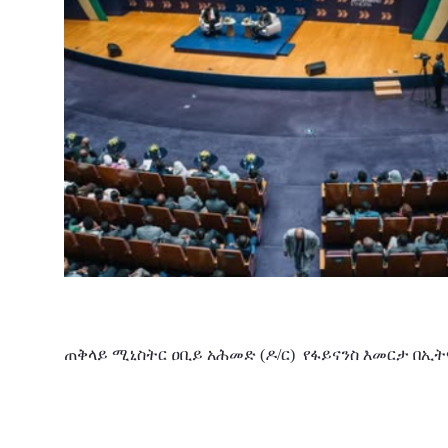
ጠቅላይ
ሚኒስትር
ዐቢይ
አሕመድ (ዶ/ር)
የፋይናንስ
እመርታ
በኢት