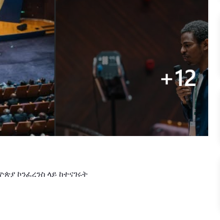
ዮጵያ
ኮንፈረንስ
ላይ
ከተናገሩት