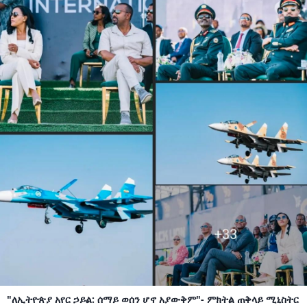
"ለኢትዮጵያ አየር ኃይል: ሰማይ ወሰን ሆኖ አያውቅም"- ምክትል ጠቅላይ ሚኒስትር