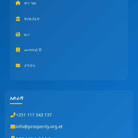
ዋና ገጽ
ቅ/ጽ/ቤት
ዜና
መጣጥፎች
ያግኙን
አድራሻ
+251 111 543 137
info@prosperity.org.et