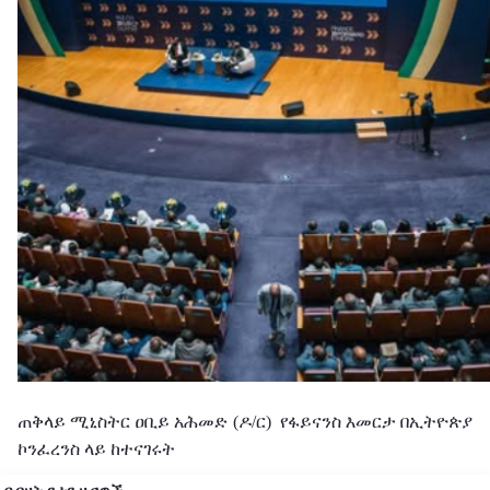
ጠቅላይ
ሚኒስትር
ዐቢይ
አሕመድ (ዶ/ር)
የፋይናንስ
እመርታ
በኢትዮጵያ
ኮንፈረንስ
ላይ
ከተናገሩት