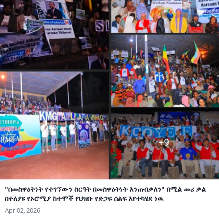
"በመስዋዕትነት የተገኘውን ስርዓት በመስዋዕትነት እንጠብቃለን" በሚል መሪ ቃል
በተለያዩ የኦሮሚያ ከተሞች የህዝቡ የድጋፍ ሰልፍ እየተካሄደ ነዉ
Apr 02, 2026