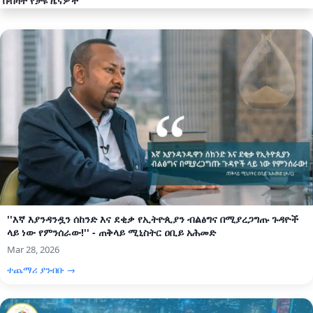
በብዛት የታዩ ዜናዎች
''እኛ እያንዳንዷን ሰከንድ እና ደቂቃ የኢትዮጲያን ብልፅግና በሚያረጋግጡ ጉዳዮች
ላይ ነው የምንሰራው!'' - ጠቅላይ ሚኒስትር ዐቢይ አሕመድ
Mar 28, 2026
ተጨማሪ ያንብቡ →