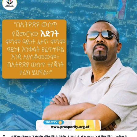
".... የጀመርነዉን እድገት ምንም አይነት ፈተና ሊያቆመዉ አይችልም"- ጠቅላይ