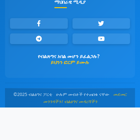
ማህበራዊ ሚዲያ
የብልጽግና አባል መሆን ይፈልጋሉ?
ይህንን ፎርም ይሙሉ
©2025 ብልፅግና ፓርቲ ሁሉም መብቶች የተጠበቁ ናቸው
መደመር
መንገዳችን፤ ብልፅግና መዳረሻችን