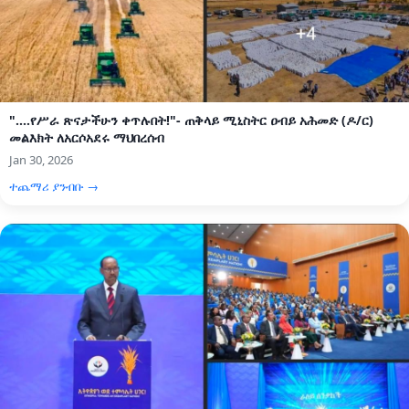
"....የሥራ ጽናታችሁን ቀጥሉበት!"- ጠቅላይ ሚኒስትር ዐብይ አሕመድ (ዶ/ር)
መልእክት ለአርሶአደሩ ማህበረሰብ
Jan 30, 2026
ተጨማሪ ያንብቡ →