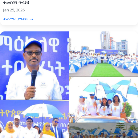
ተመስገን ጥሩነህ
Jan 25, 2026
ተጨማሪ ያንብቡ →