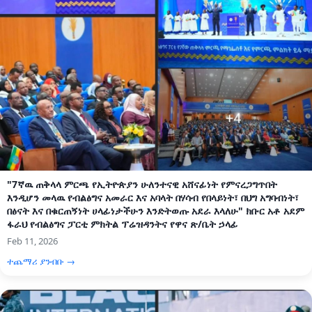
"7ኛዉ ጠቅላላ ምርጫ የኢትዮጵያን ሁለንተናዊ አሸናፊነት የምናረጋግጥበት
እንዲሆን መላዉ የብልፅግና አመራር እና አባላት በሃሳብ የበላይነት፣ በህግ አግባብነት፣
በፅናት እና በቁርጠኝነት ሀላፊነታችሁን እንድትወጡ አደራ እላለሁ" ክቡር አቶ አደም
ፋራህ የብልፅግና ፓርቲ ምክትል ፕሬዝዳንትና የዋና ጽ/ቤት ኃላፊ
Feb 11, 2026
ተጨማሪ ያንብቡ →