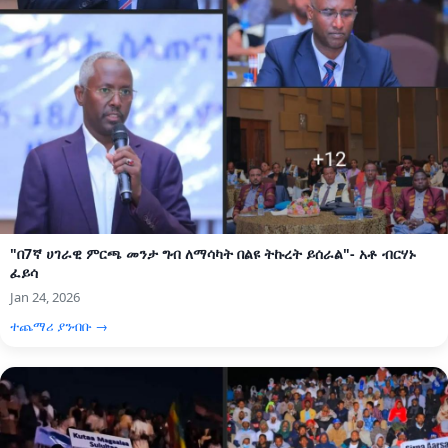
"በ7ኛ ሀገራዊ ምርጫ መንታ ግብ ለማሳካት በልዩ ትኩረት ይሰራል"- አቶ ብርሃኑ
ፈይሳ
Jan 24, 2026
ተጨማሪ ያንብቡ →