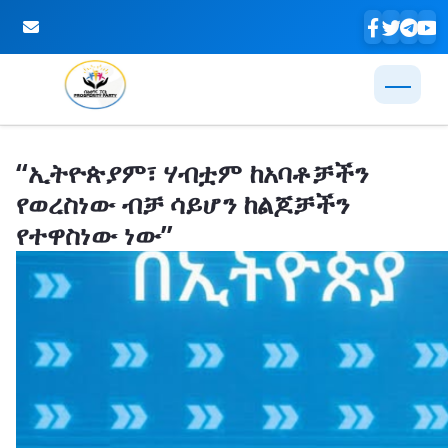
Skip to Main Content
“ኢትዮጵያም፣ ሃብቷም ከአባቶቻችን
የወረስነው ብቻ ሳይሆን ከልጆቻችን
የተዋስነው ነው”