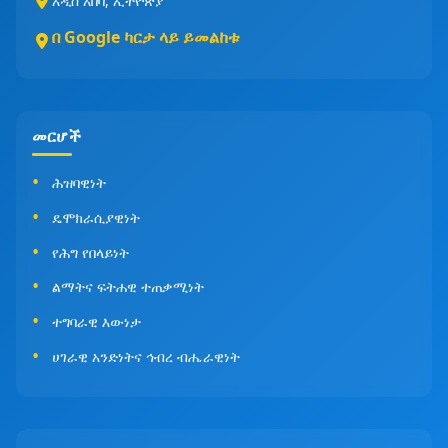
አዲስ አበባ, ኢትዮጵያ
በ Google ካርታ ላይ ይመልከቱ
መርሆች
ሕዝባዊነት
ዴሞክራሲያዊነት
የሕግ የበላይነት
ልማትና ፍትሐዊ ተጠቃሚነት
ተግባራዊ እውነታ
ሀገራዊ አንድነትና ኅብረ ብሔራዊነት