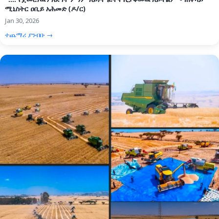
ሚኒስትር ዐቢይ አሕመድ (ዶ/ር)
Jan 30, 2026
ተጨማሪ ያንብቡ →