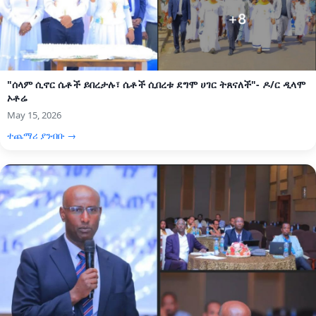
"ሰላም ሲኖር ሴቶች ይበረታሉ፣ ሴቶች ሲበረቱ ደግሞ ሀገር ትጸናለች"- ዶ/ር ዲላሞ
ኦቶሬ
May 15, 2026
ተጨማሪ ያንብቡ →