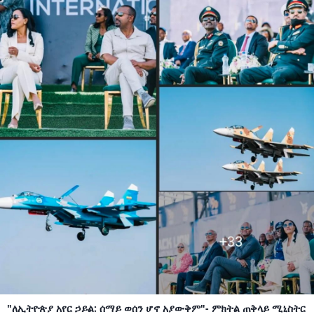
"ለኢትዮጵያ አየር ኃይል: ሰማይ ወሰን ሆኖ አያውቅም"- ምክትል ጠቅላይ ሚኒስትር