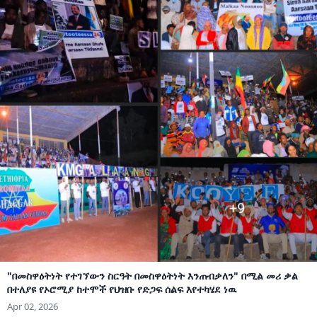
"በመስዋዕትነት የተገኘውን ስርዓት በመስዋዕትነት እንጠብቃለን" በሚል መሪ ቃል
በተለያዩ የኦሮሚያ ከተሞች የህዝቡ የድጋፍ ሰልፍ እየተካሄደ ነዉ
Apr 02, 2026