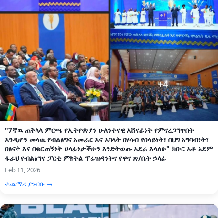
"7ኛዉ ጠቅላላ ምርጫ የኢትዮጵያን ሁለንተናዊ አሸናፊነት የምናረጋግጥበት
እንዲሆን መላዉ የብልፅግና አመራር እና አባላት በሃሳብ የበላይነት፣ በህግ አግባብነት፣
በፅናት እና በቁርጠኝነት ሀላፊነታችሁን እንድትወጡ አደራ እላለሁ" ክቡር አቶ አደም
ፋራህ የብልፅግና ፓርቲ ምክትል ፕሬዝዳንትና የዋና ጽ/ቤት ኃላፊ
Feb 11, 2026
ተጨማሪ ያንብቡ →