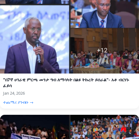
"በ7ኛ ሀገራዊ ምርጫ መንታ ግብ ለማሳካት በልዩ ትኩረት ይሰራል"- አቶ ብርሃኑ
ፈይሳ
Jan 24, 2026
ተጨማሪ ያንብቡ →