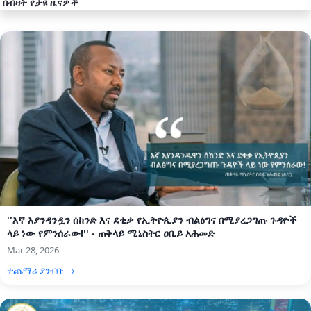
በብዛት የታዩ ዜናዎች
''እኛ እያንዳንዷን ሰከንድ እና ደቂቃ የኢትዮጲያን ብልፅግና በሚያረጋግጡ ጉዳዮች
ላይ ነው የምንሰራው!'' - ጠቅላይ ሚኒስትር ዐቢይ አሕመድ
Mar 28, 2026
ተጨማሪ ያንብቡ →