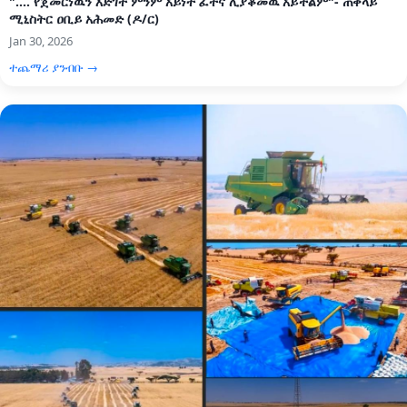
".... የጀመርነዉን እድገት ምንም አይነት ፈተና ሊያቆመዉ አይችልም"- ጠቅላይ
ሚኒስትር ዐቢይ አሕመድ (ዶ/ር)
Jan 30, 2026
ተጨማሪ ያንብቡ →