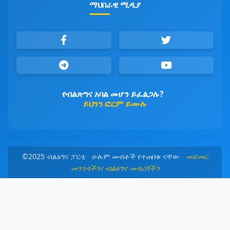
ማህበራዊ ሚዲያ
የብልጽግና አባል መሆን ይፈልጋሉ?
ይህንን ፎርም ይሙሉ
©2025 ብልፅግና ፓርቲ ሁሉም መብቶች የተጠበቁ ናቸው
መደመር
መንገዳችን፤ ብልፅግና መዳረሻችን