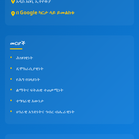
አዲስ አበባ, ኢትዮጵያ
በ Google ካርታ ላይ ይመልከቱ
መርሆች
ሕዝባዊነት
ዴሞክራሲያዊነት
የሕግ የበላይነት
ልማትና ፍትሐዊ ተጠቃሚነት
ተግባራዊ እውነታ
ሀገራዊ አንድነትና ኅብረ ብሔራዊነት