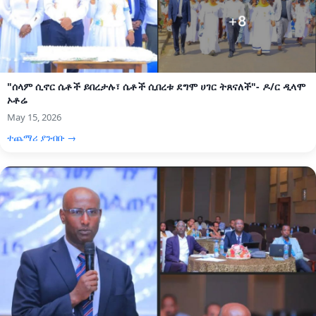
"ሰላም ሲኖር ሴቶች ይበረታሉ፣ ሴቶች ሲበረቱ ደግሞ ሀገር ትጸናለች"- ዶ/ር ዲላሞ
ኦቶሬ
May 15, 2026
ተጨማሪ ያንብቡ →