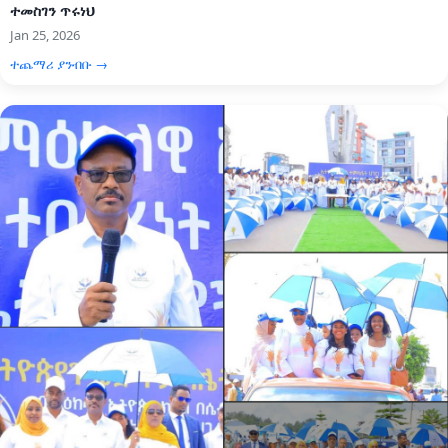
ተመስገን ጥሩነህ
Jan 25, 2026
ተጨማሪ ያንብቡ →