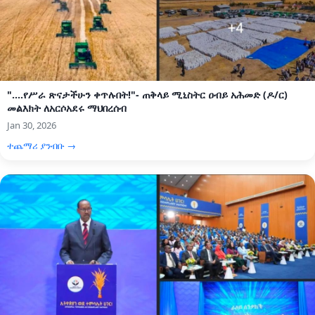
"....የሥራ ጽናታችሁን ቀጥሉበት!"- ጠቅላይ ሚኒስትር ዐብይ አሕመድ (ዶ/ር)
መልእክት ለአርሶአደሩ ማህበረሰብ
Jan 30, 2026
ተጨማሪ ያንብቡ →