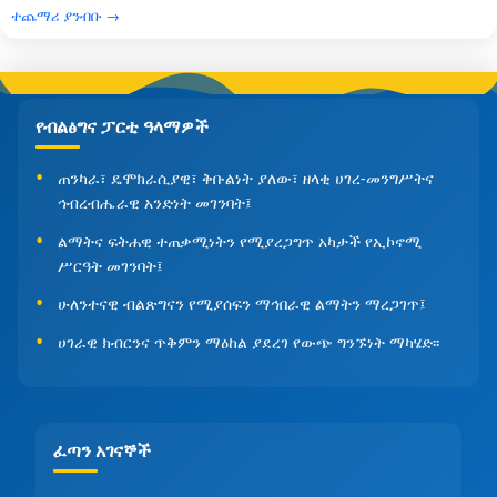
ተጨማሪ ያንብቡ →
የብልፅግና ፓርቲ ዓላማዎች
ጠንካራ፣ ዴሞክራሲያዊ፣ ቅቡልነት ያለው፣ ዘላቂ ሀገረ-መንግሥትና
ኅብረብሔራዊ አንድነት መገንባት፤
ልማትና ፍትሐዊ ተጠቃሚነትን የሚያረጋግጥ አካታች የኢኮኖሚ
ሥርዓት መገንባት፤
ሁለንተናዊ ብልጽግናን የሚያሰፍን ማኅበራዊ ልማትን ማረጋገጥ፤
ሀገራዊ ክብርንና ጥቅምን ማዕከል ያደረገ የውጭ ግንኙነት ማካሄድ፡፡
ፈጣን አገናኞች