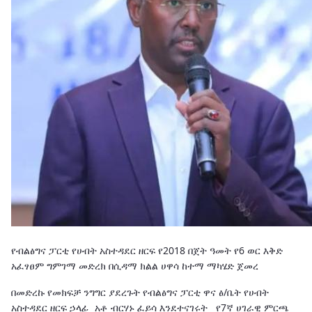
የብልፅግና ፓርቲ የሀብት አስተዳደር ዘርፍ የ2018 በጀት ዓመት የ6 ወር እቅድ
አፈፃፀም ግምገማ መድረክ በሲዳማ ክልል ሀዋሳ ከተማ ማካሄድ ጀመረ
በመድረኩ የመክፍቻ ንግግር ያደረጉት የብልፅግና ፓርቲ ዋና ፅ/ቤት የሀብት
አስተዳደር ዘርፍ ኃላፊ አቶ ብርሃኑ ፈይሳ እንደተናገሩት የ7ኛ ሀገራዊ ምርጫ