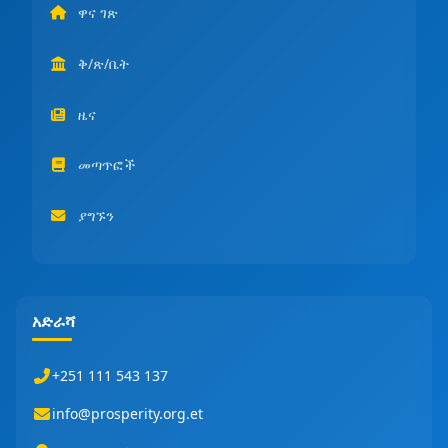
ዋና ገጽ
ቅ/ጽ/ቤት
ዜና
መጣጥፎች
ያግኙን
አድራሻ
+251 111 543 137
info@prosperity.org.et