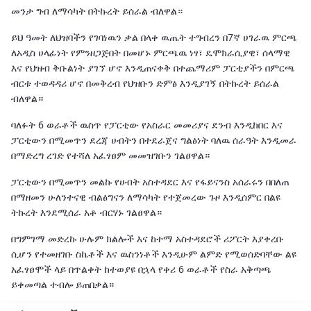
መንታ ግብ ለማሳካት በትኩረት ይሰራል ብለዋል።
ይህ ዓመት ለህዝባችን የገባነዉን ቃል በላቀ ዉጤት ተግብረን በ7ኛ ሀገራዉ ምርጫ
ለአዲስ ሀላፊነት የምንዘጋጅበት በመሆኑ ምርጫዉ ነፃ፣ ዴሞክራሲያዊ፣ ሰላማዊ
እና የህዝብ ቅቡልነት ያገኘ ሆኖ እንዲጠናቀቅ በተጨማሪም ፓርቲያችን በምርጫ
ብርቱ ተወዳዳሪ ሆኖ በመቅረብ የህዝቡን ድምፅ እንዲያገኝ በትኩረት ይሰራል
ብለዋል።
ባለፉት 6 ወራቶች ዉስጥ የፓርቲው የአስራር መመሪያና ደንብ እንዲከበር እና
ፓርቲውን በሚመጥን ደረጃ ሀብትን በተደራጀና ግልፅነት ባለዉ ሰራዓት እንዲመራ
በማድረግ ረገድ የተሻለ አፈፃፀም መመዝገቡን ገልፀዋል።
ፓርቲውን በሚመጥን መልኩ የሀብት አስተዳደር እና የፋይናንስ አሰራሩን በበለጠ
በማዘመን ሁለንተናዊ ብልፅግናን ለማሳካት የተጀመረው ጉዞ እንዲሰምር በልዩ
ትኩረት እንደሚሰራ አቶ ብርሃኑ ገልፀዋል።
በግምገማ መድረኩ ሁሉም ክልሎች እና ከተማ አስተዳደሮች ሪፖርት እያቀረቡ
ሲሆን የተመዘገቡ ስኬቶች እና ዉስንነቶች እንዲሁም ልምድ የሚወሰድባቸው ልዩ
አፈፃፀሞች ላይ በጥልቀት ከተወያዩ በኋላ የቀሪ 6 ወራቶች የስራ አቅጣጫ
ይቀመጣል ተብሎ ይጠበቃል።