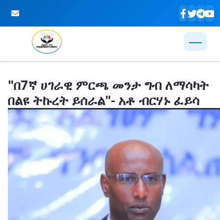
Skip to Main Content
"በ7ኛ ሀገራዊ ምርጫ መንታ ግብ ለማሳካት
በልዩ ትኩረት ይሰራል"- አቶ ብርሃኑ ፈይሳ