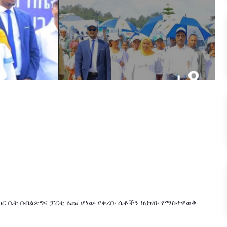
ክር ቤት በብልጽግና ፓርቲ ዕጩ ሆነው የቀረቡ ሴቶችን ከህዝቡ የማስተዋወቅ