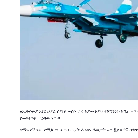
ለኢትዮጵያ አየር ኃይል ሰማይ ወሰን ሆኖ አያውቅም፤ የጀግንነት አሻራውን
የመጫወቻ ሜዳው ነው።
ሰማዩ የኛ ነው የሚል መርሁን በኩራት ለዘጠና ዓመታት አውጇል። 90 ከቁ