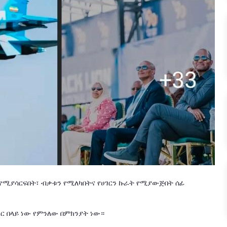
 የሚያሳርፍበት፣ ብቃቱን የሚለካበትና የሀገርን ኩራት የሚያውጅበት ሰፊ
ጥር በላይ ነው የምንለው በምክንያት ነው።