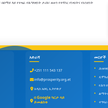
በሰማይ ላይ የተጻፈ የሉዓላዊነት ታሪክ፣ ዘመን የተሻገረ የነጻነትና የአንድነት
አድራሻ
መርሆች
ሕዝባዊ
+251 111 543 137
ዴሞክ
info@prosperity.org.et
የሕግ 
አዲስ አበባ, ኢትዮጵያ
ልማት
በ Google ካርታ ላይ
ይመልከቱ
ተግባራ