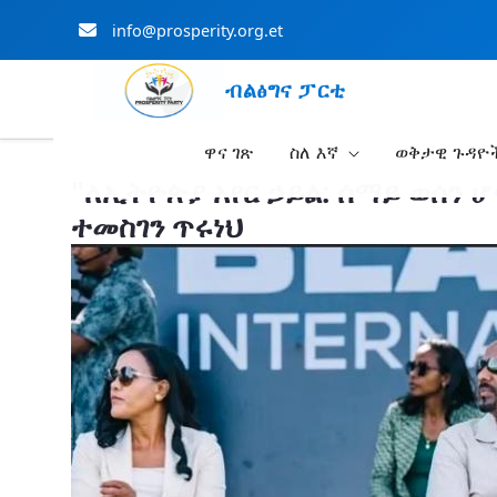
info@prosperity.org.et
ብልፅግና ፓርቲ
ዋና ገጽ
ስለ እኛ
ወቅታዊ ጉዳዮ
Skip to Main Content
"ለኢትዮጵያ አየር ኃይል: ሰማይ ወሰን 
ተመስገን ጥሩነህ