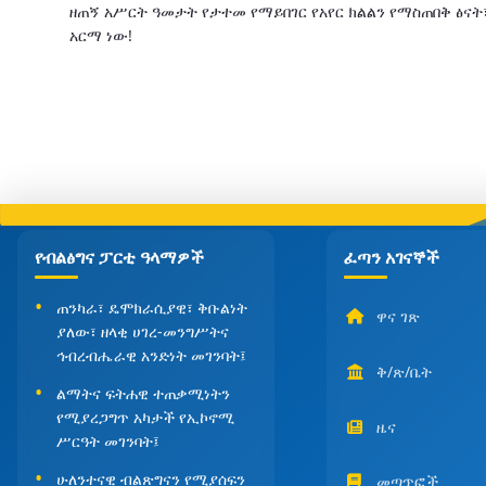
ዘጠኝ አሥርት ዓመታት የታተመ የማይበገር የአየር ክልልን የማስጠበቅ ፅናት፣ 
አርማ ነው!
የብልፅግና ፓርቲ ዓላማዎች
ፈጣን አገናኞች
ጠንካራ፣ ዴሞክራሲያዊ፣ ቅቡልነት
ዋና ገጽ
ያለው፣ ዘላቂ ሀገረ-መንግሥትና
ኅብረብሔራዊ አንድነት መገንባት፤
ቅ/ጽ/ቤት
ልማትና ፍትሐዊ ተጠቃሚነትን
የሚያረጋግጥ አካታች የኢኮኖሚ
ዜና
ሥርዓት መገንባት፤
ሁለንተናዊ ብልጽግናን የሚያሰፍን
መጣጥፎች