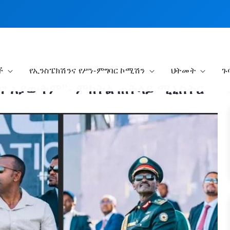
ች
የኢንስፔክሽንና የሥነ-ምግባር ኮሚሽን
ህትመት
ጉ
ሆኖ አያውቅም"- ምክትል ጠቅላይ ሚኒስትር