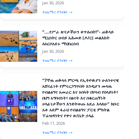
Jan 30, 2026
ተጨማሪ ያንብቡ →
"....የሥራ ጽናታችሁን ቀጥሉበት!"- ጠቅላይ
ሚኒስትር ዐብይ አሕመድ (ዶ/ር) መልእክት
ለአርሶአደሩ ማህበረሰብ
Jan 30, 2026
ተጨማሪ ያንብቡ →
"7ኛዉ ጠቅላላ ምርጫ የኢትዮጵያን ሁለንተናዊ
አሸናፊነት የምናረጋግጥበት እንዲሆን መላዉ
የብልፅግና አመራር እና አባላት በሃሳብ የበላይነት፣
በህግ አግባብነት፣ በፅናት እና በቁርጠኝነት
ሀላፊነታችሁን እንድትወጡ አደራ እላለሁ" ክቡር
አቶ አደም ፋራህ የብልፅግና ፓርቲ ምክትል
ፕሬዝዳንትና የዋና ጽ/ቤት ኃላፊ
Feb 11, 2026
ተጨማሪ ያንብቡ →