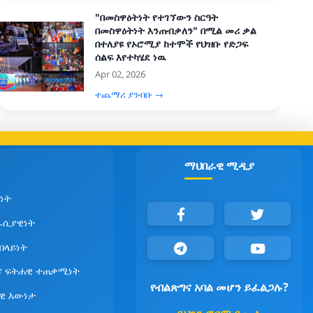
"በመስዋዕትነት የተገኘውን ስርዓት
በመስዋዕትነት እንጠብቃለን" በሚል መሪ ቃል
በተለያዩ የኦሮሚያ ከተሞች የህዝቡ የድጋፍ
ሰልፍ እየተካሄደ ነዉ
Apr 02, 2026
ተጨማሪ ያንብቡ →
ማህበራዊ ሚዲያ
ነት
ራሲያዊነት
የበላይነት
ና ፍትሐዊ ተጠቃሚነት
የብልጽግና አባል መሆን ይፈልጋሉ?
ዊ እውነታ