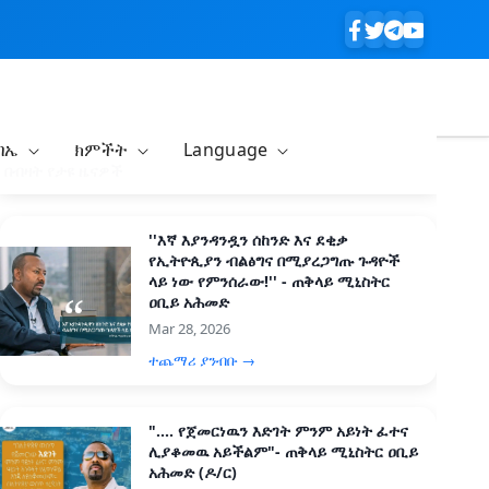
ባኤ
ክምችት
Language
በብዛት የታዩ ዜናዎች
''እኛ እያንዳንዷን ሰከንድ እና ደቂቃ
የኢትዮጲያን ብልፅግና በሚያረጋግጡ ጉዳዮች
ላይ ነው የምንሰራው!'' - ጠቅላይ ሚኒስትር
ዐቢይ አሕመድ
Mar 28, 2026
ተጨማሪ ያንብቡ →
".... የጀመርነዉን እድገት ምንም አይነት ፈተና
ሊያቆመዉ አይችልም"- ጠቅላይ ሚኒስትር ዐቢይ
አሕመድ (ዶ/ር)