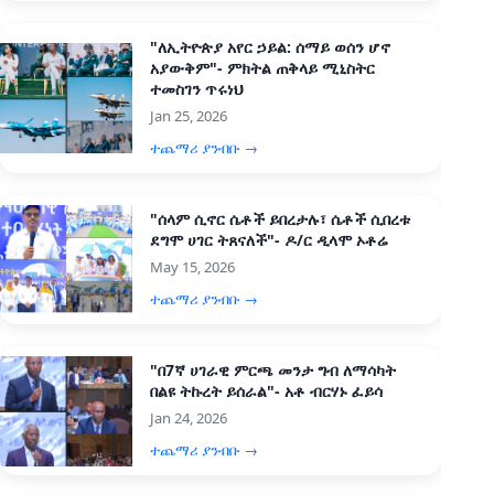
"ለኢትዮጵያ አየር ኃይል: ሰማይ ወሰን ሆኖ
አያውቅም"- ምክትል ጠቅላይ ሚኒስትር
ተመስገን ጥሩነህ
Jan 25, 2026
ተጨማሪ ያንብቡ →
"ሰላም ሲኖር ሴቶች ይበረታሉ፣ ሴቶች ሲበረቱ
ደግሞ ሀገር ትጸናለች"- ዶ/ር ዲላሞ ኦቶሬ
May 15, 2026
ተጨማሪ ያንብቡ →
"በ7ኛ ሀገራዊ ምርጫ መንታ ግብ ለማሳካት
በልዩ ትኩረት ይሰራል"- አቶ ብርሃኑ ፈይሳ
Jan 24, 2026
ተጨማሪ ያንብቡ →