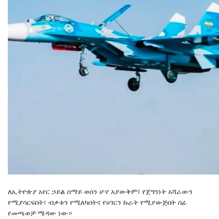
ለኢትዮጵያ አየር ኃይል ሰማይ ወሰን ሆኖ አያውቅም፤ የጀግንነት አሻራውን
የሚያሳርፍበት፣ ብቃቱን የሚለካበትና የሀገርን ኩራት የሚያውጅበት ሰፊ
የመጫወቻ ሜዳው ነው።