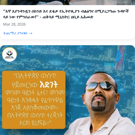
''እኛ እያንዳንዷን ሰከንድ እና ደቂቃ የኢትዮጲያን ብልፅግና በሚያረጋግጡ ጉዳዮች
ላይ ነው የምንሰራው!'' - ጠቅላይ ሚኒስትር ዐቢይ አሕመድ
Mar 28, 2026
ተጨማሪ ያንብቡ →