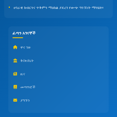
ሀገራዊ ክብርንና ጥቅምን ማዕከል ያደረገ የውጭ ግንኙነት ማካሄድ፡፡
ፈጣን አገናኞች
ዋና ገጽ
ቅ/ጽ/ቤት
ዜና
መጣጥፎች
ያግኙን