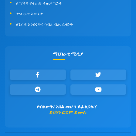
ልማትና ፍትሐዊ ተጠቃሚነት
ተግባራዊ እውነታ
ሀገራዊ አንድነትና ኅብረ ብሔራዊነት
ማህበራዊ ሚዲያ
የብልጽግና አባል መሆን ይፈልጋሉ?
ይህንን ፎርም ይሙሉ