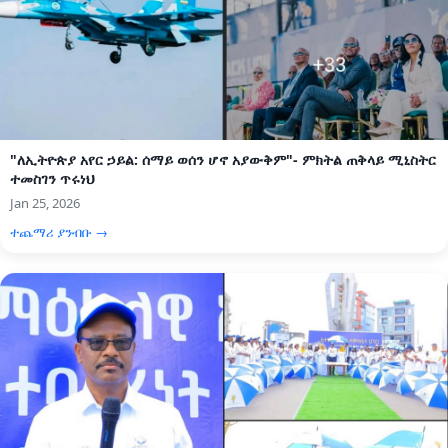
"ለኢትዮጵያ አየር ኃይል: ሰማይ ወሰን ሆኖ አያውቅም"- ምክትል ጠቅላይ ሚኒስትር
ተመስገን ጥሩነህ
Jan 25, 2026
ተጨማሪ ያንብቡ →