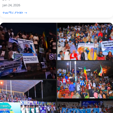
Jan 24, 2026
ተጨማሪ ያንብቡ →