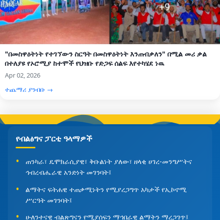
"በመስዋዕትነት የተገኘውን ስርዓት በመስዋዕትነት እንጠብቃለን" በሚል መሪ ቃል
በተለያዩ የኦሮሚያ ከተሞች የህዝቡ የድጋፍ ሰልፍ እየተካሄደ ነዉ
Apr 02, 2026
ተጨማሪ ያንብቡ →
የብልፅግና ፓርቲ ዓላማዎች
ጠንካራ፣ ዴሞክራሲያዊ፣ ቅቡልነት ያለው፣ ዘላቂ ሀገረ-መንግሥትና
ኅብረብሔራዊ አንድነት መገንባት፤
ልማትና ፍትሐዊ ተጠቃሚነትን የሚያረጋግጥ አካታች የኢኮኖሚ
ሥርዓት መገንባት፤
ሁለንተናዊ ብልጽግናን የሚያሰፍን ማኅበራዊ ልማትን ማረጋገጥ፤