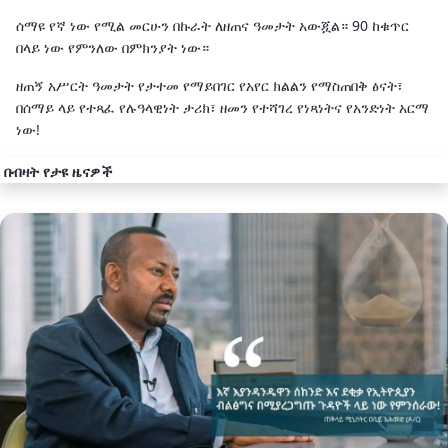
ሰማዩ የኛ ነው የሚል መርሁን በኩራት ለዘጠና ዓመታት አውጇል። 90 ከቁጥር
በላይ ነው የምንለው በምክንያት ነው።
ዘጠኝ አሥርት ዓመታት የታተመ የማይበገር የአየር ክልልን የማስጠበቅ ፅናት፣
በሰማይ ላይ የተጻፈ የሉዓላዊነት ታሪክ፣ ዘመን የተሻገረ የነጻነትና የአንድነት አርማ
ነው!
በብዛት የታዩ ዜናዎች