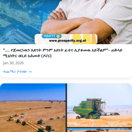
".... የጀመርነዉን እድገት ምንም አይነት ፈተና ሊያቆመዉ አይችልም"- ጠቅላይ
ሚኒስትር ዐቢይ አሕመድ (ዶ/ር)
Jan 30, 2026
ተጨማሪ ያንብቡ →