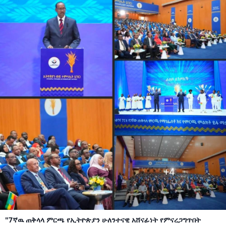
"7ኛዉ ጠቅላላ ምርጫ የኢትዮጵያን ሁለንተናዊ አሸናፊነት የምናረጋግጥበት