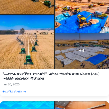
"....የሥራ ጽናታችሁን ቀጥሉበት!"- ጠቅላይ ሚኒስትር ዐብይ አሕመድ (ዶ/ር)
መልእክት ለአርሶአደሩ ማህበረሰብ
Jan 30, 2026
ተጨማሪ ያንብቡ →