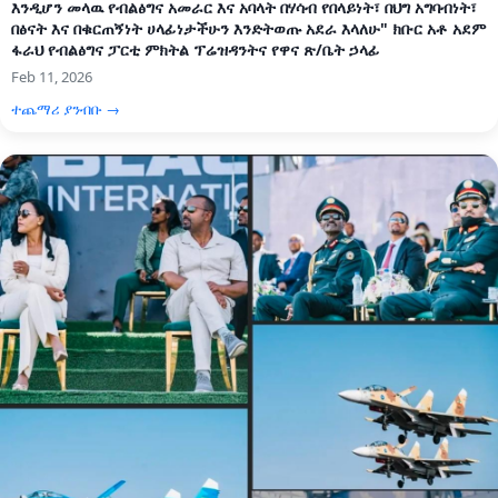
እንዲሆን መላዉ የብልፅግና አመራር እና አባላት በሃሳብ የበላይነት፣ በህግ አግባብነት፣
በፅናት እና በቁርጠኝነት ሀላፊነታችሁን እንድትወጡ አደራ እላለሁ" ክቡር አቶ አደም
ፋራህ የብልፅግና ፓርቲ ምክትል ፕሬዝዳንትና የዋና ጽ/ቤት ኃላፊ
Feb 11, 2026
ተጨማሪ ያንብቡ →