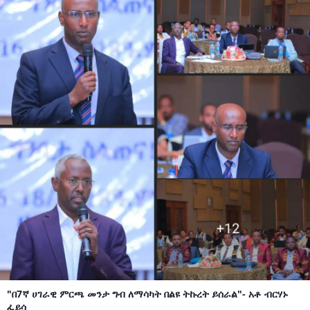
"በ7ኛ ሀገራዊ ምርጫ መንታ ግብ ለማሳካት በልዩ ትኩረት ይሰራል"- አቶ ብርሃኑ
ፈይሳ