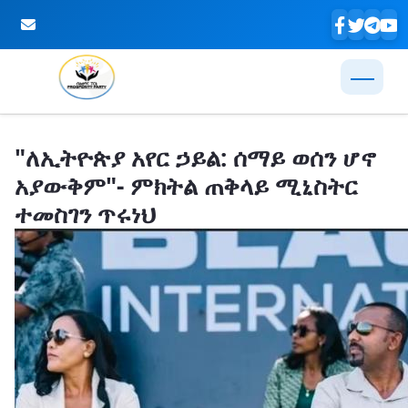
Skip to Main Content
"ለኢትዮጵያ አየር ኃይል: ሰማይ ወሰን ሆኖ
አያውቅም"- ምክትል ጠቅላይ ሚኒስትር
ተመስገን ጥሩነህ