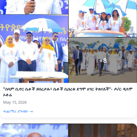
"ሰላም ሲኖር ሴቶች ይበረታሉ፣ ሴቶች ሲበረቱ ደግሞ ሀገር ትጸናለች"- ዶ/ር ዲላሞ
ኦቶሬ
May 15, 2026
ተጨማሪ ያንብቡ →