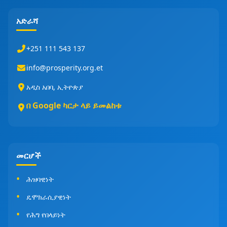
አድራሻ
+251 111 543 137
info@prosperity.org.et
አዲስ አበባ, ኢትዮጵያ
በ Google ካርታ ላይ ይመልከቱ
መርሆች
ሕዝባዊነት
ዴሞክራሲያዊነት
የሕግ የበላይነት