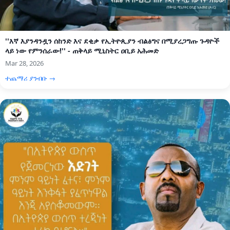
''እኛ እያንዳንዷን ሰከንድ እና ደቂቃ የኢትዮጲያን ብልፅግና በሚያረጋግጡ ጉዳዮች
ላይ ነው የምንሰራው!'' - ጠቅላይ ሚኒስትር ዐቢይ አሕመድ
Mar 28, 2026
ተጨማሪ ያንብቡ →