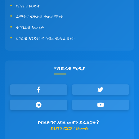
የሕግ የበላይነት
ልማትና ፍትሐዊ ተጠቃሚነት
ተግባራዊ እውነታ
ሀገራዊ አንድነትና ኅብረ ብሔራዊነት
ማህበራዊ ሚዲያ
የብልጽግና አባል መሆን ይፈልጋሉ?
ይህንን ፎርም ይሙሉ