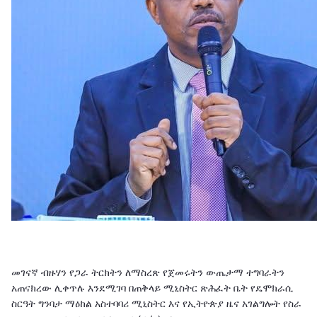
መገናኛ ብዙሃን የጋራ ትርክትን ለማስረጽ የጀመሩትን ውጤታማ ተግባራትን
አጠናክረው ሊቀጥሉ እንደሚገባ በጠቅላይ ሚኒስትር ጽሕፈት ቤት የዴሞክራሲ
ስርዓት ግንባታ ማዕከል አስተባባሪ ሚኒስትር እና የኢትዮጵያ ዜና አገልግሎት የስራ