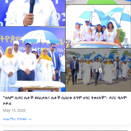
"ሰላም ሲኖር ሴቶች ይበረታሉ፣ ሴቶች ሲበረቱ ደግሞ ሀገር ትጸናለች"- ዶ/ር ዲላሞ
ኦቶሬ
May 15, 2026
ተጨማሪ ያንብቡ →