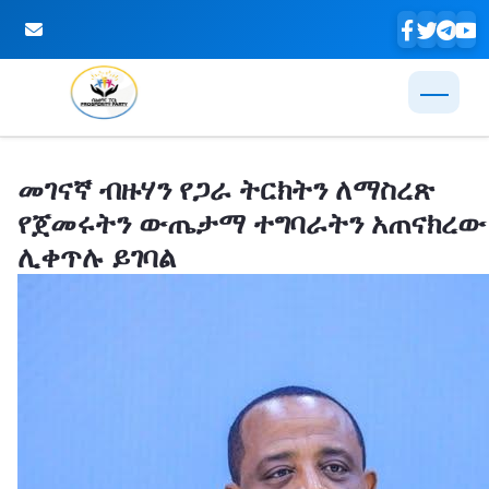
Skip to Main Content
መገናኛ ብዙሃን የጋራ ትርክትን ለማስረጽ
የጀመሩትን ውጤታማ ተግባራትን አጠናክረው
ሊቀጥሉ ይገባል