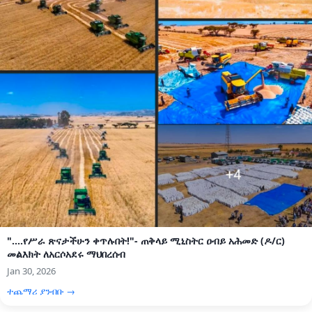
"....የሥራ ጽናታችሁን ቀጥሉበት!"- ጠቅላይ ሚኒስትር ዐብይ አሕመድ (ዶ/ር)
መልእክት ለአርሶአደሩ ማህበረሰብ
Jan 30, 2026
ተጨማሪ ያንብቡ →