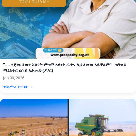
".... የጀመርነዉን እድገት ምንም አይነት ፈተና ሊያቆመዉ አይችልም"- ጠቅላይ
ሚኒስትር ዐቢይ አሕመድ (ዶ/ር)
Jan 30, 2026
ተጨማሪ ያንብቡ →