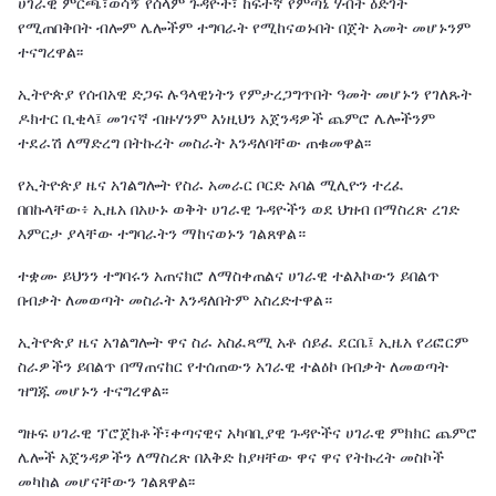
ሀገራዊ ምርጫ፣ወሳኝ የሰላም ጉዳዮች፣ ከፍተኛ የምጣኔ ሃብት ዕድገት
የሚጠበቅበት ብሎም ሌሎችም ተግባራት የሚከናወኑበት በጀት አመት መሆኑንም
ተናግረዋል፡፡
ኢትዮጵያ የሰብአዊ ድጋፍ ሉዓላዊነትን የምታረጋግጥበት ዓመት መሆኑን የገለጹት
ዶክተር ቢቂላ፤ መገናኛ ብዙሃንም እነዚህን አጀንዳዎች ጨምሮ ሌሎችንም
ተደራሽ ለማድረግ በትኩረት መስራት እንዳለባቸው ጠቁመዋል፡፡
የኢትዮጵያ ዜና አገልግሎት የስራ አመራር ቦርድ አባል ሚሊዮን ተረፈ
በበኩላቸው፥ ኢዜአ በአሁኑ ወቅት ሀገራዊ ጉዳዮችን ወደ ህዝብ በማስረጽ ረገድ
እምርታ ያላቸው ተግባራትን ማከናወኑን ገልጸዋል።
ተቋሙ ይህንን ተግባሩን አጠናክሮ ለማስቀጠልና ሀገራዊ ተልእኮውን ይበልጥ
በብቃት ለመወጣት መስራት እንዳለበትም አስረድተዋል።
ኢትዮጵያ ዜና አገልግሎት ዋና ስራ አስፈጻሚ አቶ ሰይፈ ደርቤ፤ ኢዜአ የሪፎርም
ስራዎችን ይበልጥ በማጠናከር የተሰጠውን አገራዊ ተልዕኮ በብቃት ለመወጣት
ዝግጁ መሆኑን ተናግረዋል፡፡
ግዙፍ ሀገራዊ ፕሮጀክቶች፣ቀጣናዊና አካባቢያዊ ጉዳዮችና ሀገራዊ ምክክር ጨምሮ
ሌሎች አጀንዳዎችን ለማስረጽ በእቅድ ከያዛቸው ዋና ዋና የትኩረት መስኮች
መካከል መሆናቸውን ገልጸዋል፡፡