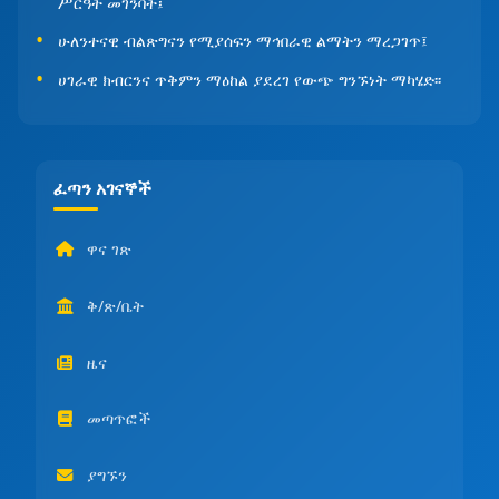
ሥርዓት መገንባት፤
ሁለንተናዊ ብልጽግናን የሚያሰፍን ማኅበራዊ ልማትን ማረጋገጥ፤
ሀገራዊ ክብርንና ጥቅምን ማዕከል ያደረገ የውጭ ግንኙነት ማካሄድ፡፡
ፈጣን አገናኞች
ዋና ገጽ
ቅ/ጽ/ቤት
ዜና
መጣጥፎች
ያግኙን