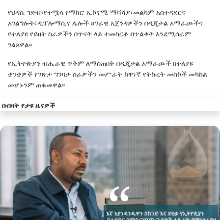
የህዳሴ ግድብ፣የተሟላ የማክሮ ኢኮኖሚ ማሻሻያ፣መልካም አስተዳደርና
አገልግሎት፣ዲፕሎማሲና ሌሎች ሀገራዊ አጀንዳዎችን በዲጂታል አማራጮችና
የተለያዩ የይዘት ስራዎችን በጥናት ላይ ተመስርቶ በጥልቀት እንደሚሰራም
ገልጸዋል፡፡
የኢትዮጵያን ብሔራዊ ጥቅም ለማስጠበቅ በዲጂታል አማራጮች በተለያዩ
ቋንቋዎች የገጽታ ግንባታ ስራዎችን መሥራት ከዋነኛ የትኩረት መስኮች መካከል
መሆኑንም ጠቁመዋል፡፡
በብዛት የታዩ ዜናዎች