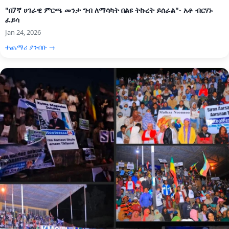
"በ7ኛ ሀገራዊ ምርጫ መንታ ግብ ለማሳካት በልዩ ትኩረት ይሰራል"- አቶ ብርሃኑ
ፈይሳ
Jan 24, 2026
ተጨማሪ ያንብቡ →