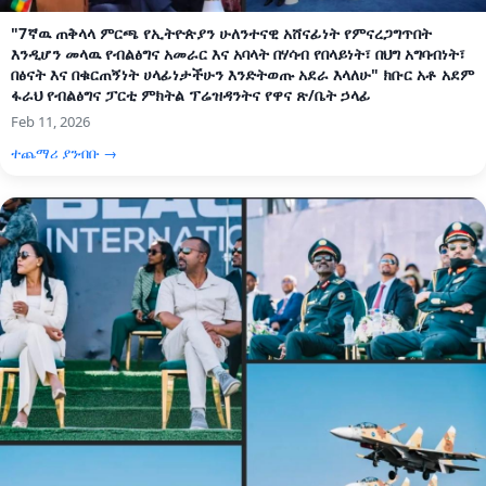
"7ኛዉ ጠቅላላ ምርጫ የኢትዮጵያን ሁለንተናዊ አሸናፊነት የምናረጋግጥበት
እንዲሆን መላዉ የብልፅግና አመራር እና አባላት በሃሳብ የበላይነት፣ በህግ አግባብነት፣
በፅናት እና በቁርጠኝነት ሀላፊነታችሁን እንድትወጡ አደራ እላለሁ" ክቡር አቶ አደም
ፋራህ የብልፅግና ፓርቲ ምክትል ፕሬዝዳንትና የዋና ጽ/ቤት ኃላፊ
Feb 11, 2026
ተጨማሪ ያንብቡ →