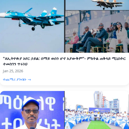
"ለኢትዮጵያ አየር ኃይል: ሰማይ ወሰን ሆኖ አያውቅም"- ምክትል ጠቅላይ ሚኒስትር
ተመስገን ጥሩነህ
Jan 25, 2026
ተጨማሪ ያንብቡ →