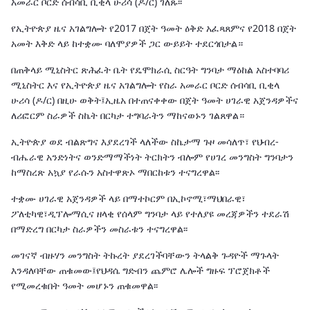
አመራር ቦርድ ሰብሳቢ ቢቂላ ሁሪሳ (ዶ/ር) ገለጹ፡፡
የኢትዮጵያ ዜና አገልግሎት የ2017 በጀት ዓመት ዕቅድ አፈጻጸምና የ2018 በጀት
አመት እቅድ ላይ ከተቋሙ ባለሞያዎች ጋር ውይይት ተደርጎበታል።
በጠቅላይ ሚኒስትር ጽሕፈት ቤት የዴሞክራሲ ስርዓት ግንባታ ማዕከል አስተባባሪ
ሚኒስትር እና የኢትዮጵያ ዜና አገልግሎት የስራ አመራር ቦርድ ሰብሳቢ ቢቂላ
ሁሪሳ (ዶ/ር) በዚሁ ወቅት፤ኢዜአ በተጠናቀቀው በጀት ዓመት ሀገራዊ አጀንዳዎችና
ለሪፎርም ስራዎች ስኬት በርካታ ተግባራትን ማከናወኑን ገልጸዋል።
ኢትዮጵያ ወደ ብልጽግና እያደረገች ላለችው ስኬታማ ጉዞ መሳለጥ፣ የህብረ-
ብሔራዊ አንድነትና ወንድማማችነት ትርክትን ብሎም የሀገረ መንግስት ግንባታን
ከማስረጽ አኳያ የራሱን አስተዋጽኦ ማበርከቱን ተናግረዋል፡፡
ተቋሙ ሀገራዊ አጀንዳዎች ላይ በማተኮርም በኢኮኖሚ፣ማህበራዊ፣
ፖለቲካዊ፣ዲፕሎማሲና ዘላቂ የሰላም ግንባታ ላይ የተለያዩ መረጃዎችን ተደራሽ
በማድረግ በርካታ ስራዎችን መስራቱን ተናግረዋል፡፡
መገናኛ ብዙሃን መንግስት ትኩረት ያደረገችባቸውን ትላልቅ ጉዳዮች ማጉላት
እንዳለባቸው ጠቁመው፤የህዳሴ ግድብን ጨምሮ ሌሎች ግዙፍ ፕሮጀክቶች
የሚመረቁበት ዓመት መሆኑን ጠቁመዋል፡፡