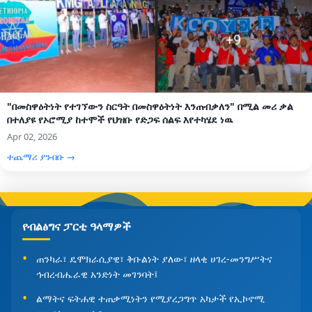
"በመስዋዕትነት የተገኘውን ስርዓት በመስዋዕትነት እንጠብቃለን" በሚል መሪ ቃል
በተለያዩ የኦሮሚያ ከተሞች የህዝቡ የድጋፍ ሰልፍ እየተካሄደ ነዉ
Apr 02, 2026
ተጨማሪ ያንብቡ →
የብልፅግና ፓርቲ ዓላማዎች
ጠንካራ፣ ዴሞክራሲያዊ፣ ቅቡልነት ያለው፣ ዘላቂ ሀገረ-መንግሥትና
ኅብረብሔራዊ አንድነት መገንባት፤
ልማትና ፍትሐዊ ተጠቃሚነትን የሚያረጋግጥ አካታች የኢኮኖሚ