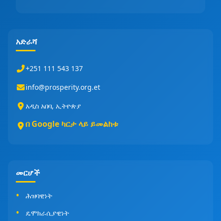
አድራሻ
+251 111 543 137
info@prosperity.org.et
አዲስ አበባ, ኢትዮጵያ
በ Google ካርታ ላይ ይመልከቱ
መርሆች
ሕዝባዊነት
ዴሞክራሲያዊነት