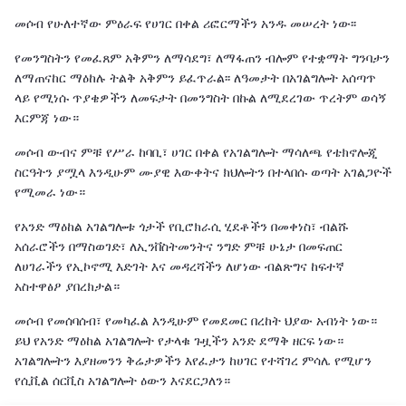
መሶብ የሁለተኛው ምዕራፍ የሀገር በቀል ሪፎርማችን አንዱ መሠረት ነው፡፡
የመንግስትን የመፈጸም አቅምን ለማሳደግ፣ ለማፋጠን ብሎም የተቋማት ግንባታን
ለማጠናከር ማዕከሉ ትልቅ አቅምን ይፈጥራል፡፡ ለዓመታት በአገልግሎት አሰጣጥ
ላይ የሚነሱ ጥያቄዎችን ለመፍታት በመንግስት በኩል ለሚደረገው ጥረትም ወሳኝ
እርምጃ ነው።
መሶብ ውብና ምቹ የሥራ ከባቢ፣ ሀገር በቀል የአገልግሎት ማሳለጫ የቴክኖሎጂ
ስርዓትን ያሟላ እንዲሁም ሙያዊ እውቀትና ክህሎትን በተላበሱ ወጣት አገልጋዮች
የሚመራ ነው።
የአንድ ማዕከል አገልግሎቱ ጎታች የቢሮክራሲ ሂደቶችን በመቀነስ፣ ብልሹ
አሰራሮችን በማስወገድ፣ ለኢንቨስትመንትና ንግድ ምቹ ሁኔታ በመፍጠር
ለሀገራችን የኢኮኖሚ እድገት እና መዳረሻችን ለሆነው ብልጽግና ከፍተኛ
አስተዋፅዖ ያበረክታል።
መሶብ የመሰባሰብ፣ የመካፈል እንዲሁም የመደመር በረከት ህያው አብነት ነው።
ይህ የአንድ ማዕከል አገልግሎት የታላቁ ጉዟችን አንድ ደማቅ ዘርፍ ነው።
አገልግሎትን እያዘመንን ቅሬታዎችን እየፈታን ከሀገር የተሻገረ ምሳሌ የሚሆን
የሲቪል ሰርቪስ አገልግሎት ዕውን እናደርጋለን።