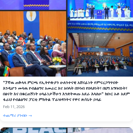
"7ኛዉ ጠቅላላ ምርጫ የኢትዮጵያን ሁለንተናዊ አሸናፊነት የምናረጋግጥበት
እንዲሆን መላዉ የብልፅግና አመራር እና አባላት በሃሳብ የበላይነት፣ በህግ አግባብነት፣
በፅናት እና በቁርጠኝነት ሀላፊነታችሁን እንድትወጡ አደራ እላለሁ" ክቡር አቶ አደም
ፋራህ የብልፅግና ፓርቲ ምክትል ፕሬዝዳንትና የዋና ጽ/ቤት ኃላፊ
Feb 11, 2026
ተጨማሪ ያንብቡ →