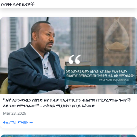
በብዛት የታዩ ዜናዎች
''እኛ እያንዳንዷን ሰከንድ እና ደቂቃ የኢትዮጲያን ብልፅግና በሚያረጋግጡ ጉዳዮች
ላይ ነው የምንሰራው!'' - ጠቅላይ ሚኒስትር ዐቢይ አሕመድ
Mar 28, 2026
ተጨማሪ ያንብቡ →