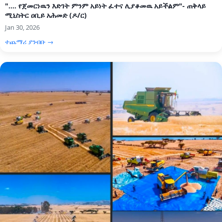
".... የጀመርነዉን እድገት ምንም አይነት ፈተና ሊያቆመዉ አይችልም"- ጠቅላይ
ሚኒስትር ዐቢይ አሕመድ (ዶ/ር)
Jan 30, 2026
ተጨማሪ ያንብቡ →