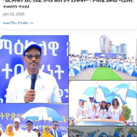
"ለኢትዮጵያ አየር ኃይል: ሰማይ ወሰን ሆኖ አያውቅም"- ምክትል ጠቅላይ ሚኒስትር
ተመስገን ጥሩነህ
Jan 25, 2026
ተጨማሪ ያንብቡ →