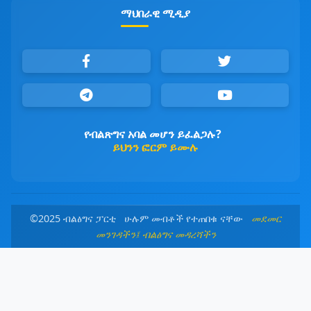
ማህበራዊ ሚዲያ
የብልጽግና አባል መሆን ይፈልጋሉ?
ይህንን ፎርም ይሙሉ
©2025 ብልፅግና ፓርቲ ሁሉም መብቶች የተጠበቁ ናቸው
መደመር
መንገዳችን፤ ብልፅግና መዳረሻችን