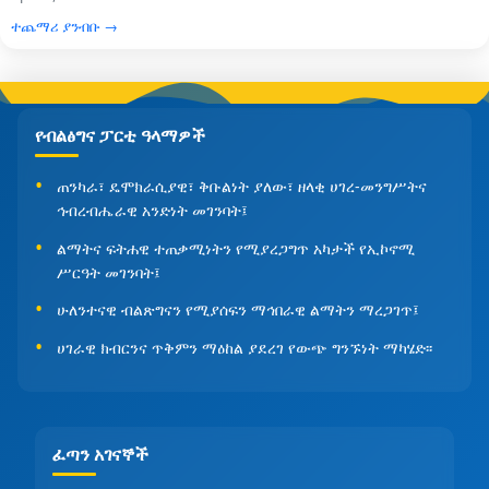
ተጨማሪ ያንብቡ →
የብልፅግና ፓርቲ ዓላማዎች
ጠንካራ፣ ዴሞክራሲያዊ፣ ቅቡልነት ያለው፣ ዘላቂ ሀገረ-መንግሥትና
ኅብረብሔራዊ አንድነት መገንባት፤
ልማትና ፍትሐዊ ተጠቃሚነትን የሚያረጋግጥ አካታች የኢኮኖሚ
ሥርዓት መገንባት፤
ሁለንተናዊ ብልጽግናን የሚያሰፍን ማኅበራዊ ልማትን ማረጋገጥ፤
ሀገራዊ ክብርንና ጥቅምን ማዕከል ያደረገ የውጭ ግንኙነት ማካሄድ፡፡
ፈጣን አገናኞች