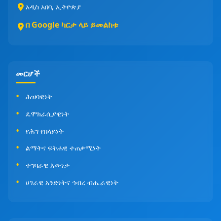
አዲስ አበባ, ኢትዮጵያ
በ Google ካርታ ላይ ይመልከቱ
መርሆች
ሕዝባዊነት
ዴሞክራሲያዊነት
የሕግ የበላይነት
ልማትና ፍትሐዊ ተጠቃሚነት
ተግባራዊ እውነታ
ሀገራዊ አንድነትና ኅብረ ብሔራዊነት