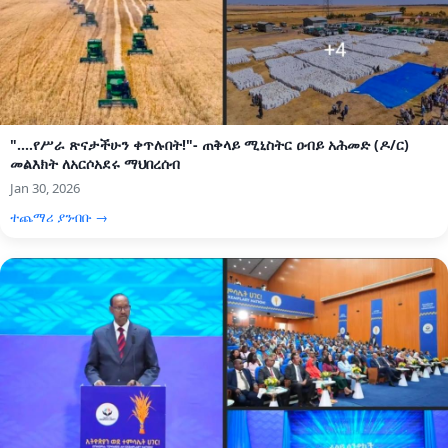
"....የሥራ ጽናታችሁን ቀጥሉበት!"- ጠቅላይ ሚኒስትር ዐብይ አሕመድ (ዶ/ር)
መልእክት ለአርሶአደሩ ማህበረሰብ
Jan 30, 2026
ተጨማሪ ያንብቡ →