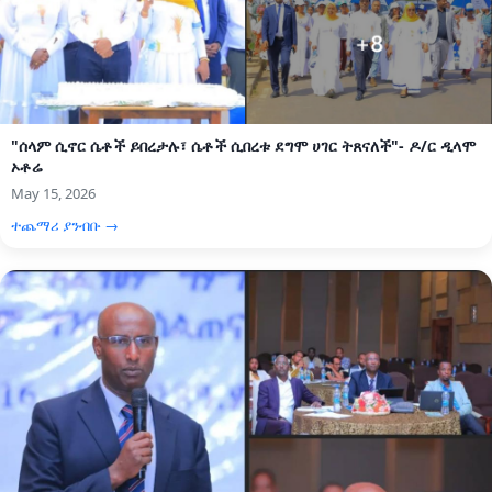
"ሰላም ሲኖር ሴቶች ይበረታሉ፣ ሴቶች ሲበረቱ ደግሞ ሀገር ትጸናለች"- ዶ/ር ዲላሞ
ኦቶሬ
May 15, 2026
ተጨማሪ ያንብቡ →