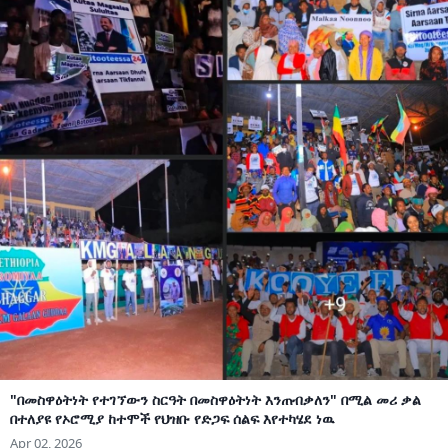
"በመስዋዕትነት የተገኘውን ስርዓት በመስዋዕትነት እንጠብቃለን" በሚል መሪ ቃል
በተለያዩ የኦሮሚያ ከተሞች የህዝቡ የድጋፍ ሰልፍ እየተካሄደ ነዉ
Apr 02, 2026