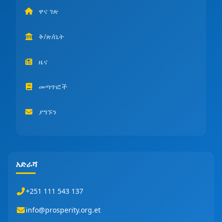
ዋና ገጽ
ቅ/ጽ/ቤት
ዜና
መጣጥፎች
ያግኙን
አድራሻ
+251 111 543 137
info@prosperity.org.et