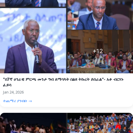
"በ7ኛ ሀገራዊ ምርጫ መንታ ግብ ለማሳካት በልዩ ትኩረት ይሰራል"- አቶ ብርሃኑ
ፈይሳ
Jan 24, 2026
ተጨማሪ ያንብቡ →