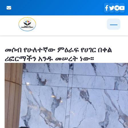
Skip to Main Content
መሶብ የሁለተኛው ምዕራፍ የሀገር በቀል
ሪፎርማችን አንዱ መሠረት ነው፡፡