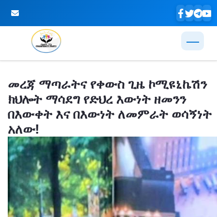
Skip to Main Content
መረጃ ማጣራትና የቀውስ ጊዜ ኮሚዩኒኬሽን
ክህሎት ማሳደግ የድህረ እውነት ዘመንን
በእውቀት እና በእውነት ለመምራት ወሳኝነት
አለው!