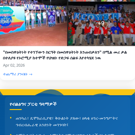
"በመስዋዕትነት የተገኘውን ስርዓት በመስዋዕትነት እንጠብቃለን" በሚል መሪ ቃል
በተለያዩ የኦሮሚያ ከተሞች የህዝቡ የድጋፍ ሰልፍ እየተካሄደ ነዉ
Apr 02, 2026
ተጨማሪ ያንብቡ →
የብልፅግና ፓርቲ ዓላማዎች
ጠንካራ፣ ዴሞክራሲያዊ፣ ቅቡልነት ያለው፣ ዘላቂ ሀገረ-መንግሥትና
ኅብረብሔራዊ አንድነት መገንባት፤