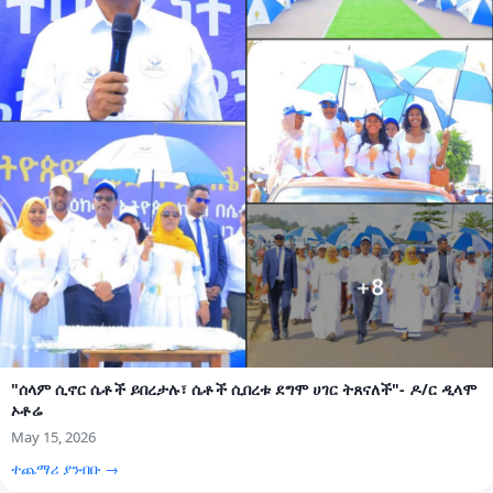
"ሰላም ሲኖር ሴቶች ይበረታሉ፣ ሴቶች ሲበረቱ ደግሞ ሀገር ትጸናለች"- ዶ/ር ዲላሞ
ኦቶሬ
May 15, 2026
ተጨማሪ ያንብቡ →