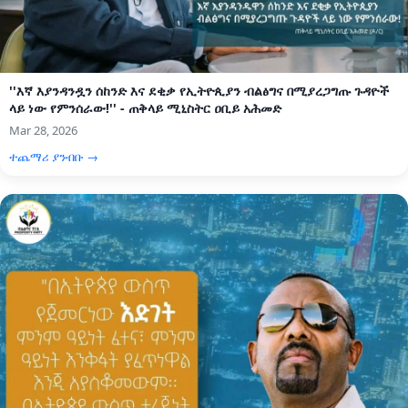
''እኛ እያንዳንዷን ሰከንድ እና ደቂቃ የኢትዮጲያን ብልፅግና በሚያረጋግጡ ጉዳዮች
ላይ ነው የምንሰራው!'' - ጠቅላይ ሚኒስትር ዐቢይ አሕመድ
Mar 28, 2026
ተጨማሪ ያንብቡ →