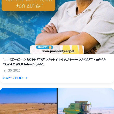
".... የጀመርነዉን እድገት ምንም አይነት ፈተና ሊያቆመዉ አይችልም"- ጠቅላይ
ሚኒስትር ዐቢይ አሕመድ (ዶ/ር)
Jan 30, 2026
ተጨማሪ ያንብቡ →