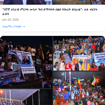
"በ7ኛ ሀገራዊ ምርጫ መንታ ግብ ለማሳካት በልዩ ትኩረት ይሰራል"- አቶ ብርሃኑ
ፈይሳ
Jan 24, 2026
ተጨማሪ ያንብቡ →