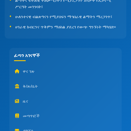
ልማትና ፍትሐዊ ተጠቃሚነትን የሚያረጋግጥ አካታች የኢኮኖሚ
ሥርዓት መገንባት፤
ሁለንተናዊ ብልጽግናን የሚያሰፍን ማኅበራዊ ልማትን ማረጋገጥ፤
ሀገራዊ ክብርንና ጥቅምን ማዕከል ያደረገ የውጭ ግንኙነት ማካሄድ፡፡
ፈጣን አገናኞች
ዋና ገጽ
ቅ/ጽ/ቤት
ዜና
መጣጥፎች
ያግኙን