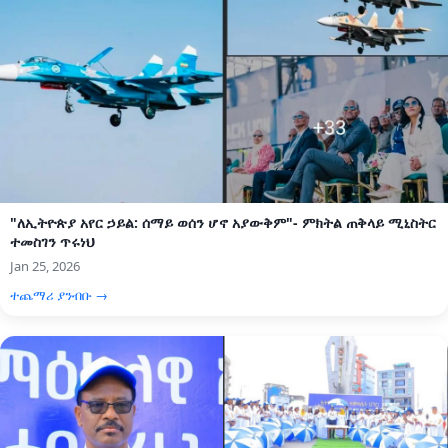
"ለኢትዮጵያ አየር ኃይል: ሰማይ ወሰን ሆኖ አያውቅም"- ምክትል ጠቅላይ ሚኒስትር
ተመስገን ጥሩነህ
Jan 25, 2026
ተጨማሪ ያንብቡ →