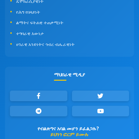
ዴሞክራሲያዊነት
የሕግ የበላይነት
ልማትና ፍትሐዊ ተጠቃሚነት
ተግባራዊ እውነታ
ሀገራዊ አንድነትና ኅብረ ብሔራዊነት
ማህበራዊ ሚዲያ
የብልጽግና አባል መሆን ይፈልጋሉ?
ይህንን ፎርም ይሙሉ