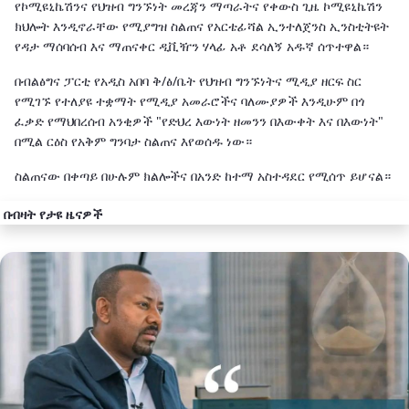
የኮሚዩኒኬሽንና የህዝብ ግንኙነት መረጃን ማጣራትና የቀውስ ጊዜ ኮሚዩኒኬሽን
ክህሎት እንዲኖራቸው የሚያግዝ ስልጠና የአርቴፊሻል ኢንተለጀንስ ኢንስቲትዩት
የዳታ ማሰባሰብ እና ማጠናቀር ዲቪዥን ሃላፊ አቶ ደሳለኝ አዱኛ ሰጥተዋል።
በብልፅግና ፓርቲ የአዲስ አበባ ቅ/ፅ/ቤት የህዝብ ግንኙነትና ሚዲያ ዘርፍ ስር
የሚገኙ የተለያዩ ተቋማት የሚዲያ አመራሮችና ባለሙያዎች እንዲሁም በጎ
ፈቃድ የማህበረሰብ አንቂዎች "የድህረ እውነት ዘመንን በእውቀት እና በእውነት"
በሚል ርዕስ የአቅም ግንባታ ስልጠና እየወሰዱ ነው።
ስልጠናው በቀጣይ በሁሉም ክልሎችና በአንድ ከተማ አስተዳደር የሚሰጥ ይሆናል።
በብዛት የታዩ ዜናዎች