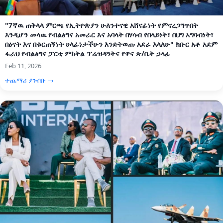
"7ኛዉ ጠቅላላ ምርጫ የኢትዮጵያን ሁለንተናዊ አሸናፊነት የምናረጋግጥበት
እንዲሆን መላዉ የብልፅግና አመራር እና አባላት በሃሳብ የበላይነት፣ በህግ አግባብነት፣
በፅናት እና በቁርጠኝነት ሀላፊነታችሁን እንድትወጡ አደራ እላለሁ" ክቡር አቶ አደም
ፋራህ የብልፅግና ፓርቲ ምክትል ፕሬዝዳንትና የዋና ጽ/ቤት ኃላፊ
Feb 11, 2026
ተጨማሪ ያንብቡ →