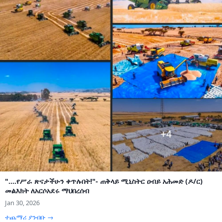
"....የሥራ ጽናታችሁን ቀጥሉበት!"- ጠቅላይ ሚኒስትር ዐብይ አሕመድ (ዶ/ር)
መልእክት ለአርሶአደሩ ማህበረሰብ
Jan 30, 2026
ተጨማሪ ያንብቡ →