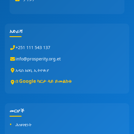
አድራሻ
+251 111 543 137
info@prosperity.org.et
አዲስ አበባ, ኢትዮጵያ
በ Google ካርታ ላይ ይመልከቱ
መርሆች
ሕዝባዊነት