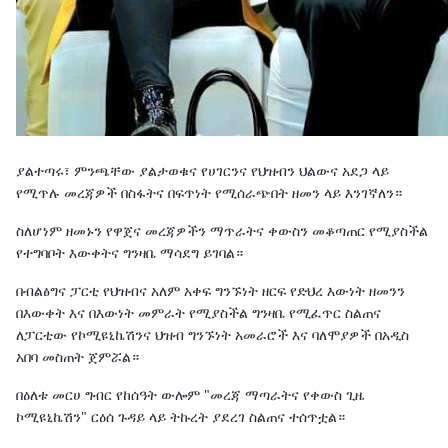
ያልተጣሩ፣ ምንጫቸው ያልታወቁና የሀገርንና የህዝብን ህልውና አደጋ ላይ
የሚጥሉ መረጃዎች በስፋትና በፍጥነት የሚሰራጭበት ዘመን ላይ እንገኛለን።
ስለሆነም ዘመኑን የዋጀና መረጃዎችን ማጥራትና ቀውስን መቆጣጠር የሚያስችል
የተግባቦት እውቀትና ግንዛቤ ማሳደግ ይገባል።
በብልፅግና ፓርቲ የህዝብና አለም አቀፍ ግንኙነት ዘርፍ የድህረ እውነት ዘመንን
በእውቀት እና በእውነት መምራት የሚያስችል ግንዛቤ የሚፈጥር ስልጠና
ለፓርቲው የኮሚዩኒኬሽንና ህዝብ ግንኙነት አመራሮች እና ባለሞያዎች በአዲስ
አበባ መስጠት ጀምሯል።
በዕለቱ መርሀ ግብር የከሰዓት ውሎም "መረጃ ማጣራትና የቀውስ ጊዜ
ኮሚዩኒኬሽን" ርዕሰ ጉዳይ ላይ ትኩረት ያደረገ ስልጠና ተሰጥቷል።