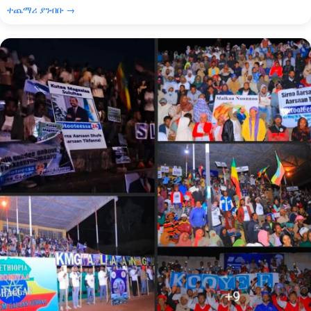
ተጨማሪ ያንብቡ →