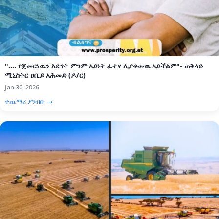
".... የጀመርነዉን እድገት ምንም አይነት ፈተና ሊያቆመዉ አይችልም"- ጠቅላይ
ሚኒስትር ዐቢይ አሕመድ (ዶ/ር)
Jan 30, 2026
ተጨማሪ ያንብቡ →