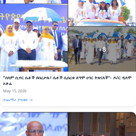
"ሰላም ሲኖር ሴቶች ይበረታሉ፣ ሴቶች ሲበረቱ ደግሞ ሀገር ትጸናለች"- ዶ/ር ዲላሞ
ኦቶሬ
May 15, 2026
ተጨማሪ ያንብቡ →