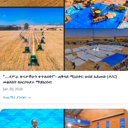
"....የሥራ ጽናታችሁን ቀጥሉበት!"- ጠቅላይ ሚኒስትር ዐብይ አሕመድ (ዶ/ር)
መልእክት ለአርሶአደሩ ማህበረሰብ
Jan 30, 2026
ተጨማሪ ያንብቡ →