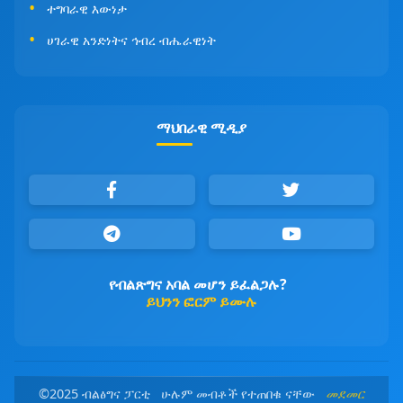
ተግባራዊ እውነታ
ሀገራዊ አንድነትና ኅብረ ብሔራዊነት
ማህበራዊ ሚዲያ
የብልጽግና አባል መሆን ይፈልጋሉ?
ይህንን ፎርም ይሙሉ
©2025 ብልፅግና ፓርቲ ሁሉም መብቶች የተጠበቁ ናቸው
መደመር