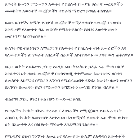
እውነት ዘመንን የሚመጥን እውቀትና ክህሎት በመያዝ ሀሰተኛ መረጃዎችን
መመከትና እውነተኛ መረጃዎችን ተደራሽ ማድረግ ይገባል ብለዋል።
ዘመኑ ሀሰተኛና ስሜት ቀስቃሽ መረጃዎች የሚለቀቁበት የመረጃ ፣ የውሳኔ
እንዲሁም የእውቀት ግራ መጋባት የሚስተዋልበት የድህረ እውነት ዘመን
መሆኑንም አስገንዝበዋል።
ሁለንተናዊ ብልፅግናን ለማረጋገጥ በእውቀትና በክህሎት ብቁ አመራሮችን እና
ባለሙያዎችን ለማፍራት አበረታች ስራዎች እየተከናወኑ መሆናቸውን ጠቅሰዋል።
በዚሁ ወቅት የብልፅግና ፓርቲ የአዲስ አበባ ቅ/ፅ/ቤት ኃላፊ አቶ ሞገስ ባልቻ
እንደተናገሩት ዘመኑ መረጃዎች በቴክኖሎጂ ተቀምመው እውነቱንና ሀሰቱን
ለመለየት አስቸጋሪ በሚሆን አግባብ የሚሰራጩበት የድህረ እውነት ዘመን መሆኑን
በአግባቡ በመረዳት ይሄን የሚመጥን ዝግጁነትን መላበስ ይገባል ብለዋል ።
ብልፅግና ፓርቲ ሀገር በቀል በሆነ የመደመር እሳቤ
የሀገራችን ትርክት በቅጡ ተረድቶ ፣ ለሀገራችን የሚበጀውን የብሔራዊነት
አሰባሳቢ ትርክት ለመገንባት እየተረባረበ እንደሚገኝ ያወሱት አቶ ሞገስ ይህንን
ሀቅ በእውቀት እና በክህሎት ማሳወቅ እንደሚገባ ገልፀዋል።
የሚዲያና ህዝብ ግንኙነት አመራሩና ባለሙያው ሁሌም ለአዳዲስ እውቀቶች