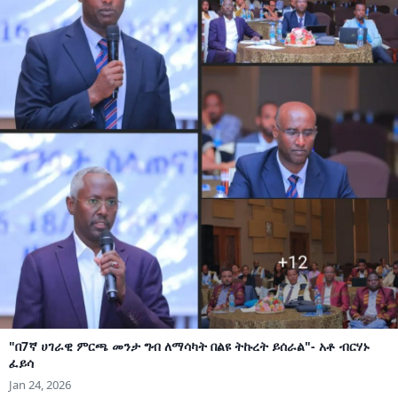
"በ7ኛ ሀገራዊ ምርጫ መንታ ግብ ለማሳካት በልዩ ትኩረት ይሰራል"- አቶ ብርሃኑ
ፈይሳ
Jan 24, 2026