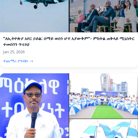
"ለኢትዮጵያ አየር ኃይል: ሰማይ ወሰን ሆኖ አያውቅም"- ምክትል ጠቅላይ ሚኒስትር
ተመስገን ጥሩነህ
Jan 25, 2026
ተጨማሪ ያንብቡ →