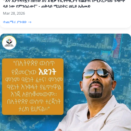
''እኛ እያንዳንዷን ሰከንድ እና ደቂቃ የኢትዮጲያን ብልፅግና በሚያረጋግጡ ጉዳዮች
ላይ ነው የምንሰራው!'' - ጠቅላይ ሚኒስትር ዐቢይ አሕመድ
Mar 28, 2026
ተጨማሪ ያንብቡ →