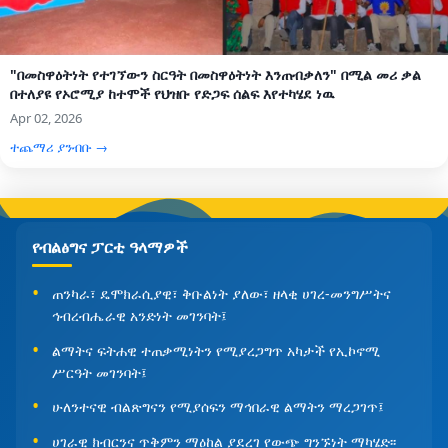
"በመስዋዕትነት የተገኘውን ስርዓት በመስዋዕትነት እንጠብቃለን" በሚል መሪ ቃል
በተለያዩ የኦሮሚያ ከተሞች የህዝቡ የድጋፍ ሰልፍ እየተካሄደ ነዉ
Apr 02, 2026
ተጨማሪ ያንብቡ →
የብልፅግና ፓርቲ ዓላማዎች
ጠንካራ፣ ዴሞክራሲያዊ፣ ቅቡልነት ያለው፣ ዘላቂ ሀገረ-መንግሥትና
ኅብረብሔራዊ አንድነት መገንባት፤
ልማትና ፍትሐዊ ተጠቃሚነትን የሚያረጋግጥ አካታች የኢኮኖሚ
ሥርዓት መገንባት፤
ሁለንተናዊ ብልጽግናን የሚያሰፍን ማኅበራዊ ልማትን ማረጋገጥ፤
ሀገራዊ ክብርንና ጥቅምን ማዕከል ያደረገ የውጭ ግንኙነት ማካሄድ፡፡