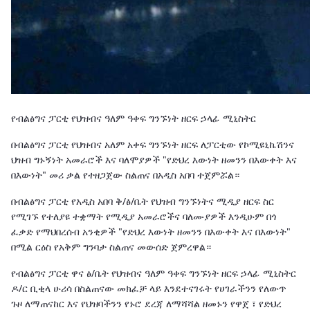
የብልፅግና ፓርቲ የህዝብና ዓለም ዓቀፍ ግንኙነት ዘርፍ ኃላፊ ሚኒስትር
በብልፅግና ፓርቲ የህዝብና አለም አቀፍ ግንኙነት ዘርፍ ለፓርቲው የኮሚዩኒኬሽንና
ህዝብ ግኑኝነት አመራሮች እና ባለሞያዎች "የድህረ እውነት ዘመንን በእውቀት እና
በእውነት" መሪ ቃል የተዘጋጀው ስልጠና በአዲስ አበባ ተጀምሯል።
በብልፅግና ፓርቲ የአዲስ አበባ ቅ/ፅ/ቤት የህዝብ ግንኙነትና ሚዲያ ዘርፍ ስር
የሚገኙ የተለያዩ ተቋማት የሚዲያ አመራሮችና ባለሙያዎች እንዲሁም በጎ
ፈቃድ የማህበረሰብ አንቂዎች "የድህረ እውነት ዘመንን በእውቀት እና በእውነት"
በሚል ርዕስ የአቅም ግንባታ ስልጠና መውሰድ ጀምረዋል።
የብልፅግና ፓርቲ ዋና ፅ/ቤት የህዝብና ዓለም ዓቀፍ ግንኙነት ዘርፍ ኃላፊ ሚኒስትር
ዶ/ር ቢቂላ ሁሪሳ በስልጠናው መክፈቻ ላይ እንደተናገሩት የሀገራችንን የለውጥ
ጉዞ ለማጠናከር እና የህዝባችንን የኑሮ ደረጃ ለማሻሻል ዘመኑን የዋጀ ፣ የድህረ