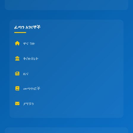
ፈጣን አገናኞች
ዋና ገጽ
ቅ/ጽ/ቤት
ዜና
መጣጥፎች
ያግኙን