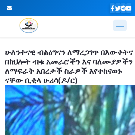
Skip to Main Content
ሁለንተናዊ ብልፅግናን ለማረጋገጥ በእውቀትና
በክህሎት ብቁ አመራሮችን እና ባለሙያዎችን
ለማፍራት አበረታች ስራዎች እየተከናወኑ
ናቸው ቢቂላ ሁሪሳ(ዶ/ር)