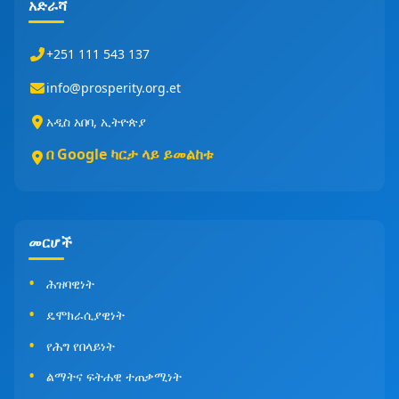
አድራሻ
+251 111 543 137
info@prosperity.org.et
አዲስ አበባ, ኢትዮጵያ
በ Google ካርታ ላይ ይመልከቱ
መርሆች
ሕዝባዊነት
ዴሞክራሲያዊነት
የሕግ የበላይነት
ልማትና ፍትሐዊ ተጠቃሚነት