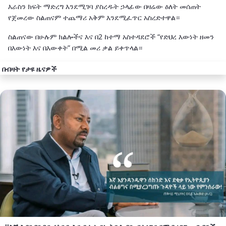
እራስን ክፍት ማድረግ እንደሚገባ ያስረዱት ኃላፊው በዛሬው ዕለት መሰጠት
የጀመረው ስልጠናም ተጨማሪ አቅም እንደሚፈጥር አስረድተዋል።
ስልጠናው በሁሉም ክልሎችና እና በ2 ከተማ አስተዳደሮች “የድህረ እውነት ዘመን
በእውነት እና በእውቀት” በሚል መሪ ቃል ይቀጥላል።
በብዛት የታዩ ዜናዎች