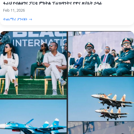
ፋራህ የብልፅግና ፓርቲ ምክትል ፕሬዝዳንትና የዋና ጽ/ቤት ኃላፊ
Feb 11, 2026
ተጨማሪ ያንብቡ →