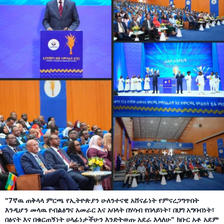
"7ኛዉ ጠቅላላ ምርጫ የኢትዮጵያን ሁለንተናዊ አሸናፊነት የምናረጋግጥበት
እንዲሆን መላዉ የብልፅግና አመራር እና አባላት በሃሳብ የበላይነት፣ በህግ አግባብነት፣
በፅናት እና በቁርጠኝነት ሀላፊነታችሁን እንድትወጡ አደራ እላለሁ" ክቡር አቶ አደም