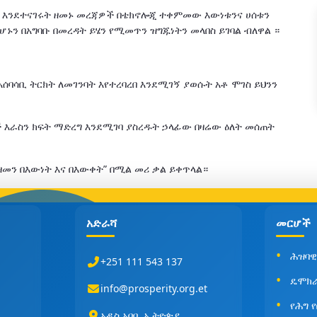
ባልቻ እንደተናገሩት ዘመኑ መረጃዎች በቴክኖሎጂ ተቀምመው እውነቱንና ሀሰቱን
ኑን በአግባቡ በመረዳት ይሄን የሚመጥን ዝግጁነትን መላበስ ይገባል ብለዋል ።
ሰባሳቢ ትርክት ለመገንባት እየተረባረበ እንደሚገኝ ያወሱት አቶ ሞገስ ይህንን
እራስን ክፍት ማድረግ እንደሚገባ ያስረዱት ኃላፊው በዛሬው ዕለት መሰጠት
ዘመን በእውነት እና በእውቀት” በሚል መሪ ቃል ይቀጥላል።
አድራሻ
መርሆች
ሕዝባዊ
+251 111 543 137
ዴሞክ
info@prosperity.org.et
የሕግ 
አዲስ አበባ, ኢትዮጵያ