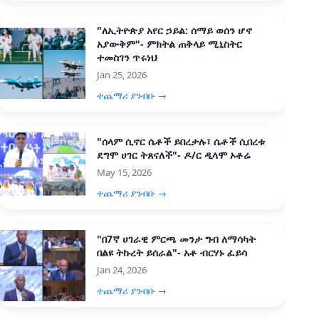
"ለኢትዮጵያ አየር ኃይል: ሰማይ ወሰን ሆኖ
አያውቅም"- ምክትል ጠቅላይ ሚኒስትር
ተመስገን ጥሩነህ
Jan 25, 2026
ተጨማሪ ያንብቡ →
"ሰላም ሲኖር ሴቶች ይበረታሉ፣ ሴቶች ሲበረቱ
ደግሞ ሀገር ትጸናለች"- ዶ/ር ዲላሞ ኦቶሬ
May 15, 2026
ተጨማሪ ያንብቡ →
"በ7ኛ ሀገራዊ ምርጫ መንታ ግብ ለማሳካት
በልዩ ትኩረት ይሰራል"- አቶ ብርሃኑ ፈይሳ
Jan 24, 2026
ተጨማሪ ያንብቡ →