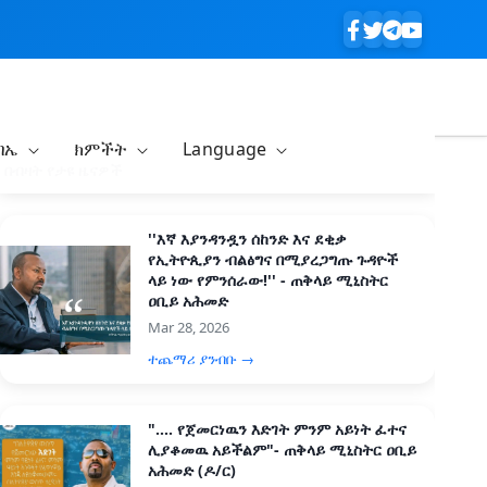
ባኤ
ክምችት
Language
በብዛት የታዩ ዜናዎች
''እኛ እያንዳንዷን ሰከንድ እና ደቂቃ
የኢትዮጲያን ብልፅግና በሚያረጋግጡ ጉዳዮች
ላይ ነው የምንሰራው!'' - ጠቅላይ ሚኒስትር
ዐቢይ አሕመድ
Mar 28, 2026
ተጨማሪ ያንብቡ →
".... የጀመርነዉን እድገት ምንም አይነት ፈተና
ሊያቆመዉ አይችልም"- ጠቅላይ ሚኒስትር ዐቢይ
አሕመድ (ዶ/ር)