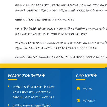
በዚሁ ወቅት የብልፅግና ፓርቲ የአዲስ አበባ ቅ/ፅ/ቤት ኃላፊ አቶ ሞገስ 
ለመለየት አስቸጋሪ በሚሆን አግባብ የሚሰራጩበት የድህረ እውነት ዘመን መሆ
ብልፅግና ፓርቲ ሀገር በቀል በሆነ የመደመር እሳቤ
የሀገራችን ትርክት በቅጡ ተረድቶ ፣ ለሀገራችን የሚበጀውን የብሔራዊነት አ
ሀቅ በእውቀት እና በክህሎት ማሳወቅ እንደሚገባ ገልፀዋል።
የሚዲያና ህዝብ ግንኙነት አመራሩና ባለሙያው ሁሌም ለአዳዲስ እውቀቶች 
የጀመረው ስልጠናም ተጨማሪ አቅም እንደሚፈጥር አስረድተዋል።
ስልጠናው በሁሉም ክልሎችና እና በ2 ከተማ አስተዳደሮች “የድህረ እውነት 
የብልፅግና ፓርቲ ዓላማዎች
ፈጣን አገናኞች
ጠንካራ፣ ዴሞክራሲያዊ፣ ቅቡልነት
ዋና ገጽ
ያለው፣ ዘላቂ ሀገረ-መንግሥትና
ኅብረብሔራዊ አንድነት መገንባት፤
ቅ/ጽ/ቤት
ልማትና ፍትሐዊ ተጠቃሚነትን