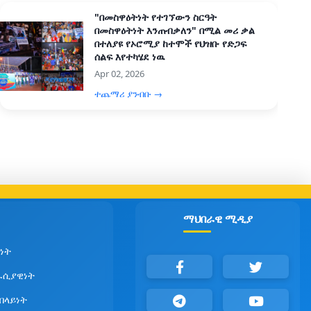
"በመስዋዕትነት የተገኘውን ስርዓት
በመስዋዕትነት እንጠብቃለን" በሚል መሪ ቃል
በተለያዩ የኦሮሚያ ከተሞች የህዝቡ የድጋፍ
ሰልፍ እየተካሄደ ነዉ
Apr 02, 2026
ተጨማሪ ያንብቡ →
ማህበራዊ ሚዲያ
ነት
ራሲያዊነት
የበላይነት