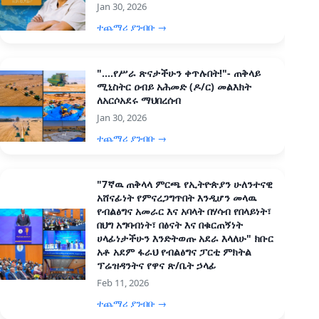
Jan 30, 2026
ተጨማሪ ያንብቡ →
"....የሥራ ጽናታችሁን ቀጥሉበት!"- ጠቅላይ
ሚኒስትር ዐብይ አሕመድ (ዶ/ር) መልእክት
ለአርሶአደሩ ማህበረሰብ
Jan 30, 2026
ተጨማሪ ያንብቡ →
"7ኛዉ ጠቅላላ ምርጫ የኢትዮጵያን ሁለንተናዊ
አሸናፊነት የምናረጋግጥበት እንዲሆን መላዉ
የብልፅግና አመራር እና አባላት በሃሳብ የበላይነት፣
በህግ አግባብነት፣ በፅናት እና በቁርጠኝነት
ሀላፊነታችሁን እንድትወጡ አደራ እላለሁ" ክቡር
አቶ አደም ፋራህ የብልፅግና ፓርቲ ምክትል
ፕሬዝዳንትና የዋና ጽ/ቤት ኃላፊ
Feb 11, 2026
ተጨማሪ ያንብቡ →