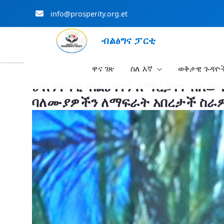
info@prosperity.org.et
ብልፅግና ፓርቲ
ዋና ገጽ
ስለ እኛ
ወቅታዊ ጉዳዮ
Skip to Main Content
ሁለንተናዊ ብልፅግናን ለማረጋገጥ በእው
ባለሙያዎችን ለማፍራት አበረታች ስራዎች