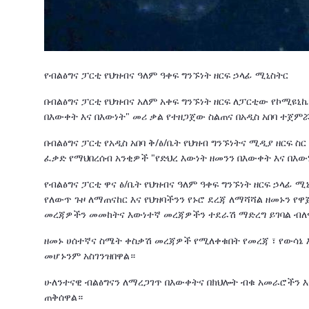
የብልፅግና ፓርቲ የህዝብና ዓለም ዓቀፍ ግንኙነት ዘርፍ ኃላፊ ሚኒስትር
በብልፅግና ፓርቲ የህዝብና አለም አቀፍ ግንኙነት ዘርፍ ለፓርቲው የኮሚዩኒ
በእውቀት እና በእውነት" መሪ ቃል የተዘጋጀው ስልጠና በአዲስ አበባ ተጀም
በብልፅግና ፓርቲ የአዲስ አበባ ቅ/ፅ/ቤት የህዝብ ግንኙነትና ሚዲያ ዘርፍ
ፈቃድ የማህበረሰብ አንቂዎች "የድህረ እውነት ዘመንን በእውቀት እና በእው
የብልፅግና ፓርቲ ዋና ፅ/ቤት የህዝብና ዓለም ዓቀፍ ግንኙነት ዘርፍ ኃላፊ 
የለውጥ ጉዞ ለማጠናከር እና የህዝባችንን የኑሮ ደረጃ ለማሻሻል ዘመኑን የ
መረጃዎችን መመከትና እውነተኛ መረጃዎችን ተደራሽ ማድረግ ይገባል ብለ
ዘመኑ ሀሰተኛና ስሜት ቀስቃሽ መረጃዎች የሚለቀቁበት የመረጃ ፣ የውሳኔ 
መሆኑንም አስገንዝበዋል።
ሁለንተናዊ ብልፅግናን ለማረጋገጥ በእውቀትና በክህሎት ብቁ አመራሮችን 
ጠቅሰዋል።