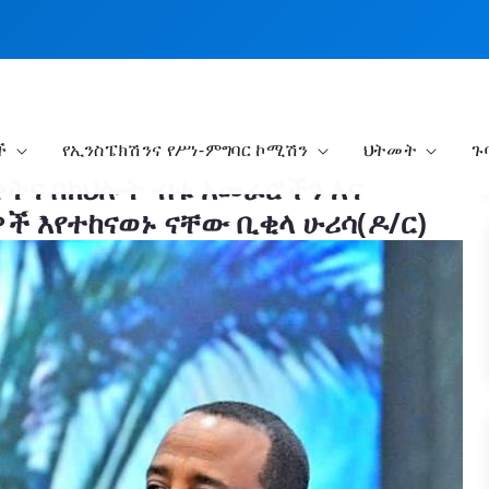
ች
የኢንስፔክሽንና የሥነ-ምግባር ኮሚሽን
ህትመት
ጉ
ቀትና በክህሎት ብቁ አመራሮችን እና
 እየተከናወኑ ናቸው ቢቂላ ሁሪሳ(ዶ/ር)