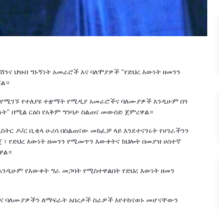
ኬሽንና ህዝብ ግኑኝነት አመራሮች እና ባለሞያዎች "የድህረ እውነት ዘመንን
ሯል።
 ስር የሚገኙ የተለያዩ ተቋማት የሚዲያ አመራሮችና ባለሙያዎች እንዲሁም በጎ
ነት" በሚል ርዕስ የአቅም ግንባታ ስልጠና መውሰድ ጀምረዋል።
ሚኒስትር ዶ/ር ቢቂላ ሁሪሳ በስልጠናው መክፈቻ ላይ እንደተናገሩት የሀገራችንን
ዋጀ ፣ የድህረ እውነት ዘመንን የሚመጥን እውቀትና ክህሎት በመያዝ ሀሰተኛ
ዋል።
እንዲሁም የእውቀት ግራ መጋባት የሚስተዋልበት የድህረ እውነት ዘመን
እና ባለሙያዎችን ለማፍራት አበረታች ስራዎች እየተከናወኑ መሆናቸውን