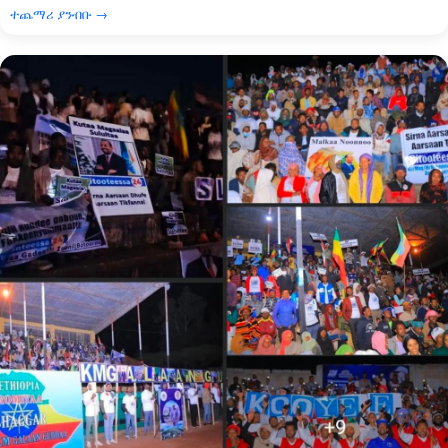
ተጨማሪ ያንብቡ →