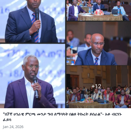
"በ7ኛ ሀገራዊ ምርጫ መንታ ግብ ለማሳካት በልዩ ትኩረት ይሰራል"- አቶ ብርሃኑ
ፈይሳ
Jan 24, 2026