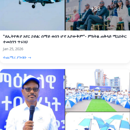
"ለኢትዮጵያ አየር ኃይል: ሰማይ ወሰን ሆኖ አያውቅም"- ምክትል ጠቅላይ ሚኒስትር
ተመስገን ጥሩነህ
Jan 25, 2026
ተጨማሪ ያንብቡ →