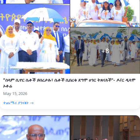
"ሰላም ሲኖር ሴቶች ይበረታሉ፣ ሴቶች ሲበረቱ ደግሞ ሀገር ትጸናለች"- ዶ/ር ዲላሞ
ኦቶሬ
May 15, 2026
ተጨማሪ ያንብቡ →