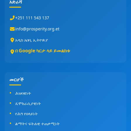
አድራሻ
+251 111 543 137
info@prosperity.org.et
አዲስ አበባ, ኢትዮጵያ
በ Google ካርታ ላይ ይመልከቱ
መርሆች
ሕዝባዊነት
ዴሞክራሲያዊነት
የሕግ የበላይነት
ልማትና ፍትሐዊ ተጠቃሚነት