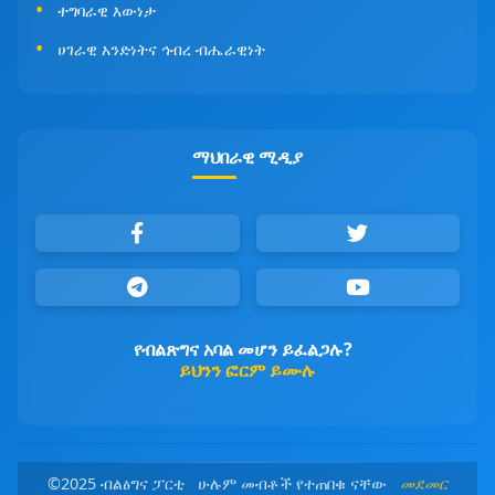
ተግባራዊ እውነታ
ሀገራዊ አንድነትና ኅብረ ብሔራዊነት
ማህበራዊ ሚዲያ
የብልጽግና አባል መሆን ይፈልጋሉ?
ይህንን ፎርም ይሙሉ
©2025 ብልፅግና ፓርቲ ሁሉም መብቶች የተጠበቁ ናቸው
መደመር