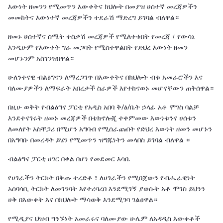
እውነት ዘመንን የሚመጥን እውቀትና ክህሎት በመያዝ ሀሰተኛ መረጃዎችን
መመከትና እውነተኛ መረጃዎችን ተደራሽ ማድረግ ይገባል ብለዋል።
ዘመኑ ሀሰተኛና ስሜት ቀስቃሽ መረጃዎች የሚለቀቁበት የመረጃ ፣ የውሳኔ
እንዲሁም የእውቀት ግራ መጋባት የሚስተዋልበት የድህረ እውነት ዘመን
መሆኑንም አስገንዝበዋል።
ሁለንተናዊ ብልፅግናን ለማረጋገጥ በእውቀትና በክህሎት ብቁ አመራሮችን እና
ባለሙያዎችን ለማፍራት አበረታች ስራዎች እየተከናወኑ መሆናቸውን ጠቅሰዋል።
በዚሁ ወቅት የብልፅግና ፓርቲ የአዲስ አበባ ቅ/ፅ/ቤት ኃላፊ አቶ ሞገስ ባልቻ
እንደተናገሩት ዘመኑ መረጃዎች በቴክኖሎጂ ተቀምመው እውነቱንና ሀሰቱን
ለመለየት አስቸጋሪ በሚሆን አግባብ የሚሰራጩበት የድህረ እውነት ዘመን መሆኑን
በአግባቡ በመረዳት ይሄን የሚመጥን ዝግጁነትን መላበስ ይገባል ብለዋል ።
ብልፅግና ፓርቲ ሀገር በቀል በሆነ የመደመር እሳቤ
የሀገራችን ትርክት በቅጡ ተረድቶ ፣ ለሀገራችን የሚበጀውን የብሔራዊነት
አሰባሳቢ ትርክት ለመገንባት እየተረባረበ እንደሚገኝ ያወሱት አቶ ሞገስ ይህንን
ሀቅ በእውቀት እና በክህሎት ማሳወቅ እንደሚገባ ገልፀዋል።
የሚዲያና ህዝብ ግንኙነት አመራሩና ባለሙያው ሁሌም ለአዳዲስ እውቀቶች