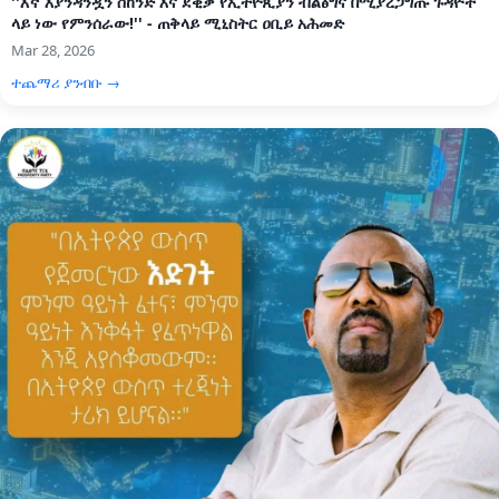
''እኛ እያንዳንዷን ሰከንድ እና ደቂቃ የኢትዮጲያን ብልፅግና በሚያረጋግጡ ጉዳዮች
ላይ ነው የምንሰራው!'' - ጠቅላይ ሚኒስትር ዐቢይ አሕመድ
Mar 28, 2026
ተጨማሪ ያንብቡ →