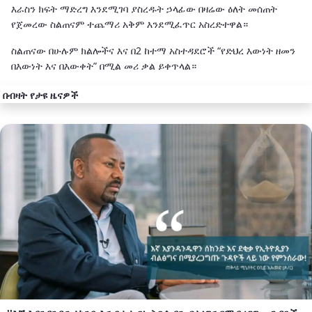
እራስን ክፍት ማድረግ እንደሚገባ ያስረዱት ኃላፊው በዛሬው ዕለት መሰጠት
የጀመረው ስልጠናም ተጨማሪ አቅም እንደሚፈጥር አስረድተዋል።
ስልጠናው በሁሉም ክልሎችና እና በ2 ከተማ አስተዳደሮች “የድህረ እውነት ዘመን
በእውነት እና በእውቀት” በሚል መሪ ቃል ይቀጥላል።
በብዛት የታዩ ዜናዎች