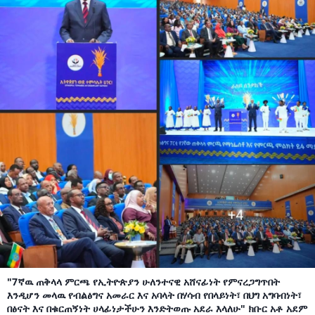
"7ኛዉ ጠቅላላ ምርጫ የኢትዮጵያን ሁለንተናዊ አሸናፊነት የምናረጋግጥበት
እንዲሆን መላዉ የብልፅግና አመራር እና አባላት በሃሳብ የበላይነት፣ በህግ አግባብነት፣
በፅናት እና በቁርጠኝነት ሀላፊነታችሁን እንድትወጡ አደራ እላለሁ" ክቡር አቶ አደም