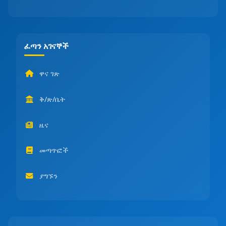
ፈጣን አገናኞች
ዋና ገጽ
ቅ/ጽ/ቤት
ዜና
መጣጥፎች
ያግኙን