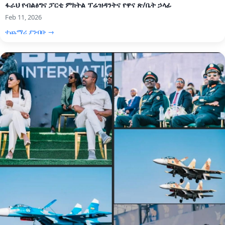
ፋራህ የብልፅግና ፓርቲ ምክትል ፕሬዝዳንትና የዋና ጽ/ቤት ኃላፊ
Feb 11, 2026
ተጨማሪ ያንብቡ →