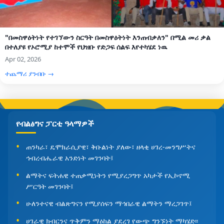
"በመስዋዕትነት የተገኘውን ስርዓት በመስዋዕትነት እንጠብቃለን" በሚል መሪ ቃል
በተለያዩ የኦሮሚያ ከተሞች የህዝቡ የድጋፍ ሰልፍ እየተካሄደ ነዉ
Apr 02, 2026
ተጨማሪ ያንብቡ →
የብልፅግና ፓርቲ ዓላማዎች
ጠንካራ፣ ዴሞክራሲያዊ፣ ቅቡልነት ያለው፣ ዘላቂ ሀገረ-መንግሥትና
ኅብረብሔራዊ አንድነት መገንባት፤
ልማትና ፍትሐዊ ተጠቃሚነትን የሚያረጋግጥ አካታች የኢኮኖሚ
ሥርዓት መገንባት፤
ሁለንተናዊ ብልጽግናን የሚያሰፍን ማኅበራዊ ልማትን ማረጋገጥ፤
ሀገራዊ ክብርንና ጥቅምን ማዕከል ያደረገ የውጭ ግንኙነት ማካሄድ፡፡