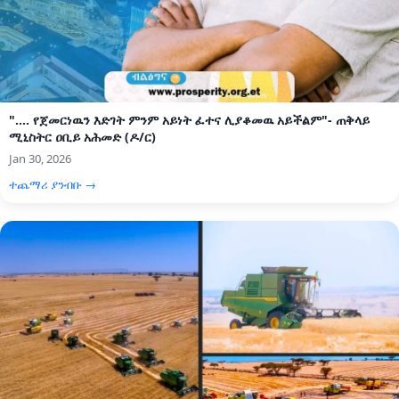
".... የጀመርነዉን እድገት ምንም አይነት ፈተና ሊያቆመዉ አይችልም"- ጠቅላይ
ሚኒስትር ዐቢይ አሕመድ (ዶ/ር)
Jan 30, 2026
ተጨማሪ ያንብቡ →