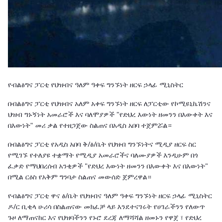
የብልፅግና ፓርቲ የህዝብና ዓለም ዓቀፍ ግንኙነት ዘርፍ ኃላፊ ሚኒስትር
በብልፅግና ፓርቲ የህዝብና አለም አቀፍ ግንኙነት ዘርፍ ለፓርቲው የኮሚዩኒኬሽንና
ህዝብ ግኑኝነት አመራሮች እና ባለሞያዎች "የድህረ እውነት ዘመንን በእውቀት እና
በእውነት" መሪ ቃል የተዘጋጀው ስልጠና በአዲስ አበባ ተጀምሯል።
በብልፅግና ፓርቲ የአዲስ አበባ ቅ/ፅ/ቤት የህዝብ ግንኙነትና ሚዲያ ዘርፍ ስር
የሚገኙ የተለያዩ ተቋማት የሚዲያ አመራሮችና ባለሙያዎች እንዲሁም በጎ
ፈቃድ የማህበረሰብ አንቂዎች "የድህረ እውነት ዘመንን በእውቀት እና በእውነት"
በሚል ርዕስ የአቅም ግንባታ ስልጠና መውሰድ ጀምረዋል።
የብልፅግና ፓርቲ ዋና ፅ/ቤት የህዝብና ዓለም ዓቀፍ ግንኙነት ዘርፍ ኃላፊ ሚኒስትር
ዶ/ር ቢቂላ ሁሪሳ በስልጠናው መክፈቻ ላይ እንደተናገሩት የሀገራችንን የለውጥ
ጉዞ ለማጠናከር እና የህዝባችንን የኑሮ ደረጃ ለማሻሻል ዘመኑን የዋጀ ፣ የድህረ