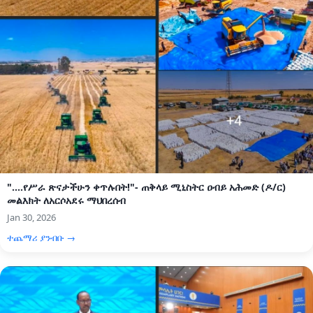
"....የሥራ ጽናታችሁን ቀጥሉበት!"- ጠቅላይ ሚኒስትር ዐብይ አሕመድ (ዶ/ር)
መልእክት ለአርሶአደሩ ማህበረሰብ
Jan 30, 2026
ተጨማሪ ያንብቡ →