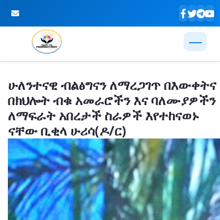
Skip to Main Content
ሁለንተናዊ ብልፅግናን ለማረጋገጥ በእውቀትና
በክህሎት ብቁ አመራሮችን እና ባለሙያዎችን
ለማፍራት አበረታች ስራዎች እየተከናወኑ
ናቸው ቢቂላ ሁሪሳ(ዶ/ር)