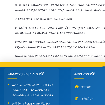
በዚሁ ወቅት የብልፅግና ፓርቲ የአዲስ አበባ ቅ/ፅ/ቤት ኃላፊ አቶ ሞገስ 
ለመለየት አስቸጋሪ በሚሆን አግባብ የሚሰራጩበት የድህረ እውነት ዘመን መሆ
ብልፅግና ፓርቲ ሀገር በቀል በሆነ የመደመር እሳቤ
የሀገራችን ትርክት በቅጡ ተረድቶ ፣ ለሀገራችን የሚበጀውን የብሔራዊነት አ
ሀቅ በእውቀት እና በክህሎት ማሳወቅ እንደሚገባ ገልፀዋል።
የሚዲያና ህዝብ ግንኙነት አመራሩና ባለሙያው ሁሌም ለአዳዲስ እውቀቶች 
የጀመረው ስልጠናም ተጨማሪ አቅም እንደሚፈጥር አስረድተዋል።
ስልጠናው በሁሉም ክልሎችና እና በ2 ከተማ አስተዳደሮች “የድህረ እውነት 
የብልፅግና ፓርቲ ዓላማዎች
ፈጣን አገናኞች
ጠንካራ፣ ዴሞክራሲያዊ፣ ቅቡልነት
ዋና ገጽ
ያለው፣ ዘላቂ ሀገረ-መንግሥትና
ኅብረብሔራዊ አንድነት መገንባት፤
ቅ/ጽ/ቤት
ልማትና ፍትሐዊ ተጠቃሚነትን