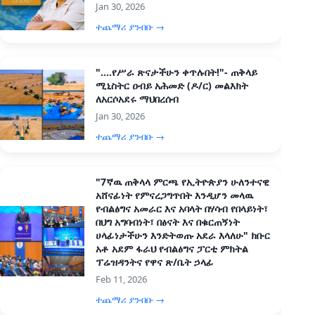
Jan 30, 2026
ተጨማሪ ያንብቡ →
"....የሥራ ጽናታችሁን ቀጥሉበት!"- ጠቅላይ
ሚኒስትር ዐብይ አሕመድ (ዶ/ር) መልእክት
ለአርሶአደሩ ማህበረሰብ
Jan 30, 2026
ተጨማሪ ያንብቡ →
"7ኛዉ ጠቅላላ ምርጫ የኢትዮጵያን ሁለንተናዊ
አሸናፊነት የምናረጋግጥበት እንዲሆን መላዉ
የብልፅግና አመራር እና አባላት በሃሳብ የበላይነት፣
በህግ አግባብነት፣ በፅናት እና በቁርጠኝነት
ሀላፊነታችሁን እንድትወጡ አደራ እላለሁ" ክቡር
አቶ አደም ፋራህ የብልፅግና ፓርቲ ምክትል
ፕሬዝዳንትና የዋና ጽ/ቤት ኃላፊ
Feb 11, 2026
ተጨማሪ ያንብቡ →