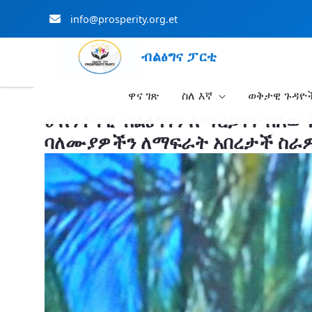
info@prosperity.org.et
ብልፅግና ፓርቲ
ዋና ገጽ
ስለ እኛ
ወቅታዊ ጉዳዮ
Skip to Main Content
ሁለንተናዊ ብልፅግናን ለማረጋገጥ በእው
ባለሙያዎችን ለማፍራት አበረታች ስራዎች