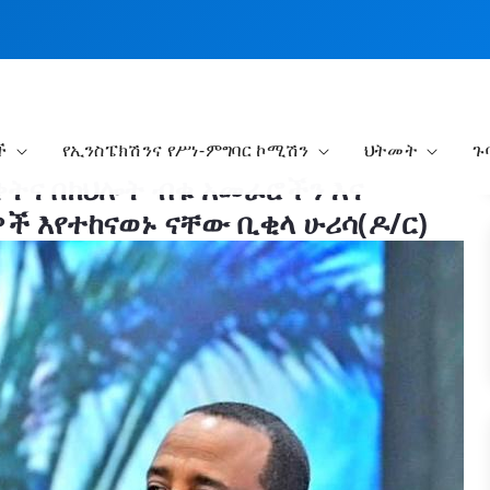
ች
የኢንስፔክሽንና የሥነ-ምግባር ኮሚሽን
ህትመት
ጉ
ቀትና በክህሎት ብቁ አመራሮችን እና
 እየተከናወኑ ናቸው ቢቂላ ሁሪሳ(ዶ/ር)