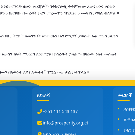
ባልቻ እንደተናገሩት ዘመኑ መረጃዎች በቴክኖሎጂ ተቀምመው እውነቱንና ሀሰቱን
ኑን በአግባቡ በመረዳት ይሄን የሚመጥን ዝግጁነትን መላበስ ይገባል ብለዋል ።
ሰባሳቢ ትርክት ለመገንባት እየተረባረበ እንደሚገኝ ያወሱት አቶ ሞገስ ይህንን
እራስን ክፍት ማድረግ እንደሚገባ ያስረዱት ኃላፊው በዛሬው ዕለት መሰጠት
ዘመን በእውነት እና በእውቀት” በሚል መሪ ቃል ይቀጥላል።
አድራሻ
መርሆች
ሕዝባዊ
+251 111 543 137
ዴሞክ
info@prosperity.org.et
የሕግ 
አዲስ አበባ, ኢትዮጵያ