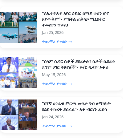
"ለኢትዮጵያ አየር ኃይል: ሰማይ ወሰን ሆኖ
አያውቅም"- ምክትል ጠቅላይ ሚኒስትር
ተመስገን ጥሩነህ
Jan 25, 2026
ተጨማሪ ያንብቡ →
"ሰላም ሲኖር ሴቶች ይበረታሉ፣ ሴቶች ሲበረቱ
ደግሞ ሀገር ትጸናለች"- ዶ/ር ዲላሞ ኦቶሬ
May 15, 2026
ተጨማሪ ያንብቡ →
"በ7ኛ ሀገራዊ ምርጫ መንታ ግብ ለማሳካት
በልዩ ትኩረት ይሰራል"- አቶ ብርሃኑ ፈይሳ
Jan 24, 2026
ተጨማሪ ያንብቡ →