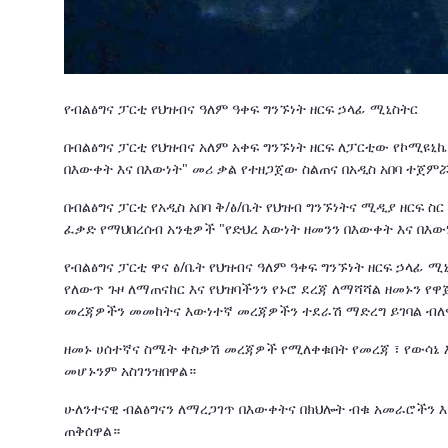
የብልፅግና ፓርቲ የህዝብና ዓለም ዓቀፍ ግንኙነት ዘርፍ ኃላፊ ሚኒስትር
በብልፅግና ፓርቲ የህዝብና አለም አቀፍ ግንኙነት ዘርፍ ለፓርቲው የኮሚዩኒ
በእውቀት እና በእውነት" መሪ ቃል የተዘጋጀው ስልጠና በአዲስ አበባ ተጀም
በብልፅግና ፓርቲ የአዲስ አበባ ቅ/ፅ/ቤት የህዝብ ግንኙነትና ሚዲያ ዘርፍ
ፈቃድ የማህበረሰብ አንቂዎች "የድህረ እውነት ዘመንን በእውቀት እና በእው
የብልፅግና ፓርቲ ዋና ፅ/ቤት የህዝብና ዓለም ዓቀፍ ግንኙነት ዘርፍ ኃላፊ 
የለውጥ ጉዞ ለማጠናከር እና የህዝባችንን የኑሮ ደረጃ ለማሻሻል ዘመኑን የ
መረጃዎችን መመከትና እውነተኛ መረጃዎችን ተደራሽ ማድረግ ይገባል ብለ
ዘመኑ ሀሰተኛና ስሜት ቀስቃሽ መረጃዎች የሚለቀቁበት የመረጃ ፣ የውሳኔ 
መሆኑንም አስገንዝበዋል።
ሁለንተናዊ ብልፅግናን ለማረጋገጥ በእውቀትና በክህሎት ብቁ አመራሮችን 
ጠቅሰዋል።