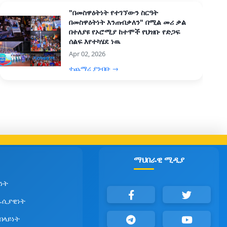
"በመስዋዕትነት የተገኘውን ስርዓት
በመስዋዕትነት እንጠብቃለን" በሚል መሪ ቃል
በተለያዩ የኦሮሚያ ከተሞች የህዝቡ የድጋፍ
ሰልፍ እየተካሄደ ነዉ
Apr 02, 2026
ተጨማሪ ያንብቡ →
ማህበራዊ ሚዲያ
ነት
ራሲያዊነት
የበላይነት