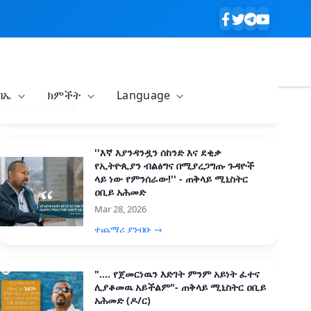
ባኤ
ክምችት
Language
በብዛት የታዩ ዜናዎች
''እኛ እያንዳንዷን ሰከንድ እና ደቂቃ
የኢትዮጲያን ብልፅግና በሚያረጋግጡ ጉዳዮች
ላይ ነው የምንሰራው!'' - ጠቅላይ ሚኒስትር
ዐቢይ አሕመድ
Mar 28, 2026
ተጨማሪ ያንብቡ →
".... የጀመርነዉን እድገት ምንም አይነት ፈተና
ሊያቆመዉ አይችልም"- ጠቅላይ ሚኒስትር ዐቢይ
አሕመድ (ዶ/ር)