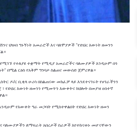
ኬሽንና ህዝብ ግኑኝነት አመራሮች እና ባለሞያዎች "የድህረ እውነት ዘመንን
ሯል።
 ስር የሚገኙ የተለያዩ ተቋማት የሚዲያ አመራሮችና ባለሙያዎች እንዲሁም በጎ
ነት" በሚል ርዕስ የአቅም ግንባታ ስልጠና መውሰድ ጀምረዋል።
ሚኒስትር ዶ/ር ቢቂላ ሁሪሳ በስልጠናው መክፈቻ ላይ እንደተናገሩት የሀገራችንን
ዋጀ ፣ የድህረ እውነት ዘመንን የሚመጥን እውቀትና ክህሎት በመያዝ ሀሰተኛ
ዋል።
እንዲሁም የእውቀት ግራ መጋባት የሚስተዋልበት የድህረ እውነት ዘመን
እና ባለሙያዎችን ለማፍራት አበረታች ስራዎች እየተከናወኑ መሆናቸውን