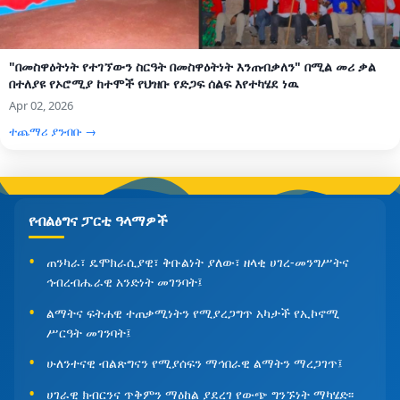
"በመስዋዕትነት የተገኘውን ስርዓት በመስዋዕትነት እንጠብቃለን" በሚል መሪ ቃል
በተለያዩ የኦሮሚያ ከተሞች የህዝቡ የድጋፍ ሰልፍ እየተካሄደ ነዉ
Apr 02, 2026
ተጨማሪ ያንብቡ →
የብልፅግና ፓርቲ ዓላማዎች
ጠንካራ፣ ዴሞክራሲያዊ፣ ቅቡልነት ያለው፣ ዘላቂ ሀገረ-መንግሥትና
ኅብረብሔራዊ አንድነት መገንባት፤
ልማትና ፍትሐዊ ተጠቃሚነትን የሚያረጋግጥ አካታች የኢኮኖሚ
ሥርዓት መገንባት፤
ሁለንተናዊ ብልጽግናን የሚያሰፍን ማኅበራዊ ልማትን ማረጋገጥ፤
ሀገራዊ ክብርንና ጥቅምን ማዕከል ያደረገ የውጭ ግንኙነት ማካሄድ፡፡