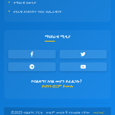
ተግባራዊ እውነታ
ሀገራዊ አንድነትና ኅብረ ብሔራዊነት
ማህበራዊ ሚዲያ
የብልጽግና አባል መሆን ይፈልጋሉ?
ይህንን ፎርም ይሙሉ
©2025 ብልፅግና ፓርቲ ሁሉም መብቶች የተጠበቁ ናቸው
መደመር