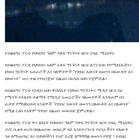
የብልፅግና ፓርቲ የህዝብና ዓለም ዓቀፍ ግንኙነት ዘርፍ ኃላፊ ሚኒስትር
በብልፅግና ፓርቲ የህዝብና አለም አቀፍ ግንኙነት ዘርፍ ለፓርቲው የኮሚዩኒኬሽንና
ህዝብ ግኑኝነት አመራሮች እና ባለሞያዎች "የድህረ እውነት ዘመንን በእውቀት እና
በእውነት" መሪ ቃል የተዘጋጀው ስልጠና በአዲስ አበባ ተጀምሯል።
በብልፅግና ፓርቲ የአዲስ አበባ ቅ/ፅ/ቤት የህዝብ ግንኙነትና ሚዲያ ዘርፍ ስር
የሚገኙ የተለያዩ ተቋማት የሚዲያ አመራሮችና ባለሙያዎች እንዲሁም በጎ
ፈቃድ የማህበረሰብ አንቂዎች "የድህረ እውነት ዘመንን በእውቀት እና በእውነት"
በሚል ርዕስ የአቅም ግንባታ ስልጠና መውሰድ ጀምረዋል።
የብልፅግና ፓርቲ ዋና ፅ/ቤት የህዝብና ዓለም ዓቀፍ ግንኙነት ዘርፍ ኃላፊ ሚኒስትር
ዶ/ር ቢቂላ ሁሪሳ በስልጠናው መክፈቻ ላይ እንደተናገሩት የሀገራችንን የለውጥ
ጉዞ ለማጠናከር እና የህዝባችንን የኑሮ ደረጃ ለማሻሻል ዘመኑን የዋጀ ፣ የድህረ