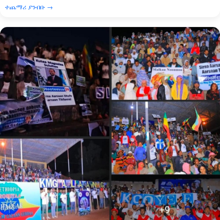
ተጨማሪ ያንብቡ →