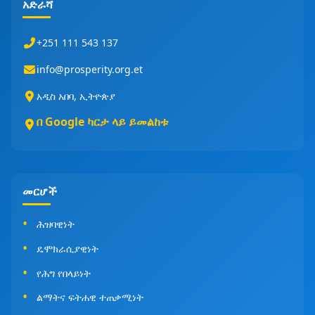
አድራሻ
+251 111 543 137
info@prosperity.org.et
አዲስ አበባ, ኢትዮጵያ
በ Google ካርታ ላይ ይመልከቱ
መርሆች
ሕዝባዊነት
ዴሞክራሲያዊነት
የሕግ የበላይነት
ልማትና ፍትሐዊ ተጠቃሚነት