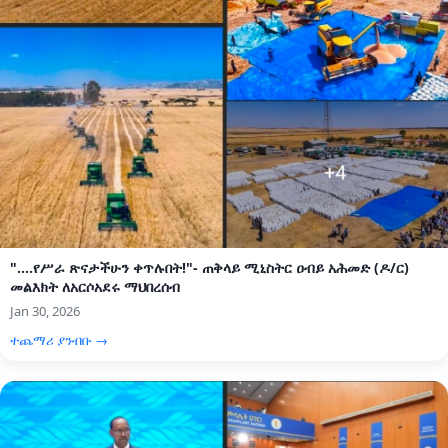
"....የሥራ ጽናታችሁን ቀጥሉበት!"- ጠቅላይ ሚኒስትር ዐብይ አሕመድ (ዶ/ር)
መልእክት ለአርሶአደሩ ማህበረሰብ
Jan 30, 2026
ተጨማሪ ያንብቡ →