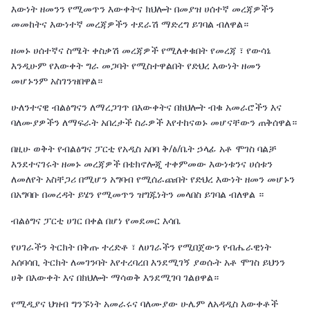
እውነት ዘመንን የሚመጥን እውቀትና ክህሎት በመያዝ ሀሰተኛ መረጃዎችን
መመከትና እውነተኛ መረጃዎችን ተደራሽ ማድረግ ይገባል ብለዋል።
ዘመኑ ሀሰተኛና ስሜት ቀስቃሽ መረጃዎች የሚለቀቁበት የመረጃ ፣ የውሳኔ
እንዲሁም የእውቀት ግራ መጋባት የሚስተዋልበት የድህረ እውነት ዘመን
መሆኑንም አስገንዝበዋል።
ሁለንተናዊ ብልፅግናን ለማረጋገጥ በእውቀትና በክህሎት ብቁ አመራሮችን እና
ባለሙያዎችን ለማፍራት አበረታች ስራዎች እየተከናወኑ መሆናቸውን ጠቅሰዋል።
በዚሁ ወቅት የብልፅግና ፓርቲ የአዲስ አበባ ቅ/ፅ/ቤት ኃላፊ አቶ ሞገስ ባልቻ
እንደተናገሩት ዘመኑ መረጃዎች በቴክኖሎጂ ተቀምመው እውነቱንና ሀሰቱን
ለመለየት አስቸጋሪ በሚሆን አግባብ የሚሰራጩበት የድህረ እውነት ዘመን መሆኑን
በአግባቡ በመረዳት ይሄን የሚመጥን ዝግጁነትን መላበስ ይገባል ብለዋል ።
ብልፅግና ፓርቲ ሀገር በቀል በሆነ የመደመር እሳቤ
የሀገራችን ትርክት በቅጡ ተረድቶ ፣ ለሀገራችን የሚበጀውን የብሔራዊነት
አሰባሳቢ ትርክት ለመገንባት እየተረባረበ እንደሚገኝ ያወሱት አቶ ሞገስ ይህንን
ሀቅ በእውቀት እና በክህሎት ማሳወቅ እንደሚገባ ገልፀዋል።
የሚዲያና ህዝብ ግንኙነት አመራሩና ባለሙያው ሁሌም ለአዳዲስ እውቀቶች