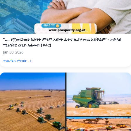
".... የጀመርነዉን እድገት ምንም አይነት ፈተና ሊያቆመዉ አይችልም"- ጠቅላይ
ሚኒስትር ዐቢይ አሕመድ (ዶ/ር)
Jan 30, 2026
ተጨማሪ ያንብቡ →