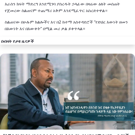
እራስን ክፍት ማድረግ እንደሚገባ ያስረዱት ኃላፊው በዛሬው ዕለት መሰጠት
የጀመረው ስልጠናም ተጨማሪ አቅም እንደሚፈጥር አስረድተዋል።
ስልጠናው በሁሉም ክልሎችና እና በ2 ከተማ አስተዳደሮች “የድህረ እውነት ዘመን
በእውነት እና በእውቀት” በሚል መሪ ቃል ይቀጥላል።
በብዛት የታዩ ዜናዎች