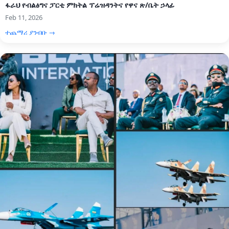
ፋራህ የብልፅግና ፓርቲ ምክትል ፕሬዝዳንትና የዋና ጽ/ቤት ኃላፊ
Feb 11, 2026
ተጨማሪ ያንብቡ →