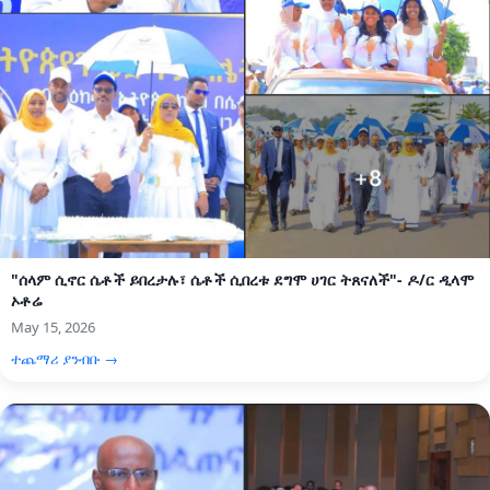
"ሰላም ሲኖር ሴቶች ይበረታሉ፣ ሴቶች ሲበረቱ ደግሞ ሀገር ትጸናለች"- ዶ/ር ዲላሞ
ኦቶሬ
May 15, 2026
ተጨማሪ ያንብቡ →