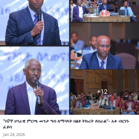
"በ7ኛ ሀገራዊ ምርጫ መንታ ግብ ለማሳካት በልዩ ትኩረት ይሰራል"- አቶ ብርሃኑ
ፈይሳ
Jan 24, 2026