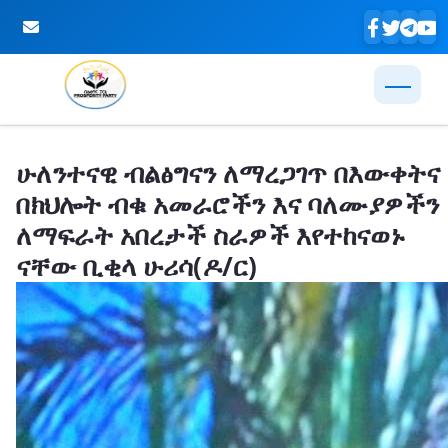
Skip to Main Content
ሁለንተናዊ ብልፅግናን ለማረጋገጥ በእውቀትና
በክህሎት ብቁ አመራሮችን እና ባለሙያዎችን
ለማፍራት አበረታች ስራዎች እየተከናወኑ
ናቸው ቢቂላ ሁሪሳ(ዶ/ር)