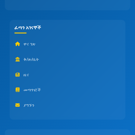
ፈጣን አገናኞች
ዋና ገጽ
ቅ/ጽ/ቤት
ዜና
መጣጥፎች
ያግኙን