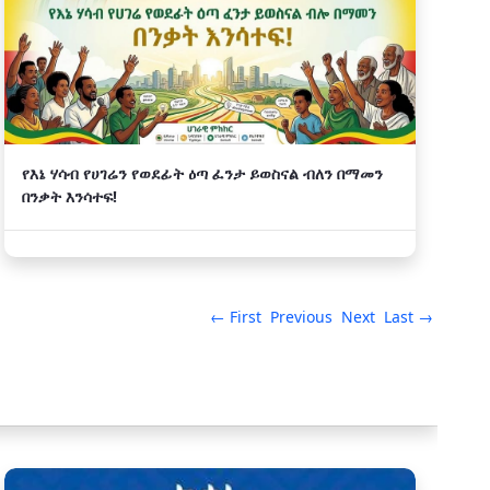
የእኔ ሃሳብ የሀገሬን የወደፊት ዕጣ ፈንታ ይወስናል ብለን በማመን
በንቃት እንሳተፍ!
← First
Previous
Next
Last →