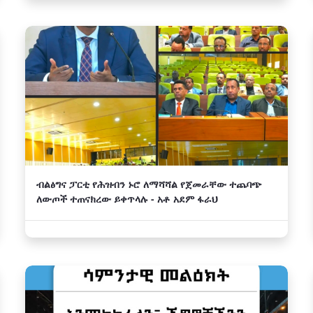
ብልፅግና ፓርቲ የሕዝብን ኑሮ ለማሻሻል የጀመራቸው ተጨባጭ
ለውጦች ተጠናክረው ይቀጥላሉ - አቶ አደም ፋራህ