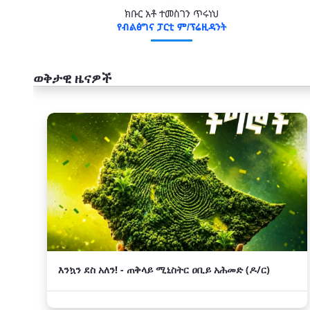
ክቡር አቶ ተመስገን ጥሩነህ
የብልፅግና ፓርቲ ም/ፕሬዚዳንት
ወቅታዊ ዜናዎች
አዲስ
እንኳን ደስ አለን! - ጠቅላይ ሚኒስትር ዐቢይ አሕመድ (ዶ/ር)