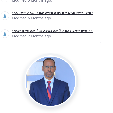
Modified 5 Months ago.
"ለኢትዮጵያ አየር ኃይል: ሰማይ ወሰን ሆኖ አያውቅም"- ምክትል ጠቅላይ ሚኒ
Modified 6 Months ago.
"ሰላም ሲኖር ሴቶች ይበረታሉ፣ ሴቶች ሲበረቱ ደግሞ ሀገር ትጸናለች"- ዶ/ር 
Modified 2 Months ago.