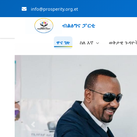
info@prosperity.org.et
ብልፅግና ፓርቲ
ዋና ገጽ
ስለ እኛ
ወቅታዊ ጉዳዮ
Skip to Main Content
Previous