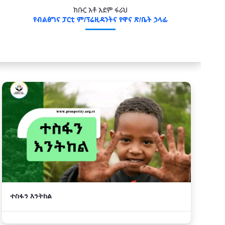
ክቡር አቶ አደም ፋራህ
የብልፅግና ፓርቲ ም/ፕሬዚዳንትና የዋና ጽ/ቤት ኃላፊ
ተስፋን እንትከል