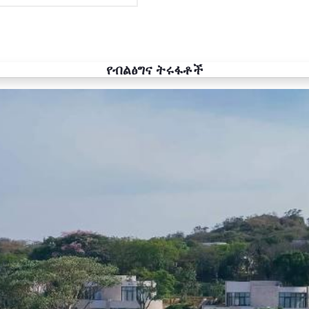
የብልፅግና ትሩፋቶች