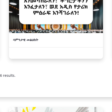
ሳምንታዊ መልዕክት
6 results.