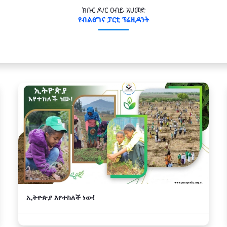
ክቡር ዶ/ር ዐብይ አህመድ
የብልፅግና ፓርቲ ፕሬዚዳንት
ኢትዮጵያ እየተከለች ነው!