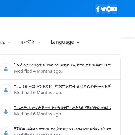
ባኤ
ክምችት
Language
''እኛ እያንዳንዷን ሰከንድ እና ደቂቃ የኢትዮጲያን ብልፅግና በሚያረጋግጡ ጉዳ
Modified 4 Months ago.
".... የጀመርነዉን እድገት ምንም አይነት ፈተና ሊያቆመዉ አይችልም"- ጠቅላ
Modified 6 Months ago.
"....የሥራ ጽናታችሁን ቀጥሉበት!"- ጠቅላይ ሚኒስትር ዐብይ አሕመድ (ዶ/ር
Modified 6 Months ago.
"7ኛዉ ጠቅላላ ምርጫ የኢትዮጵያን ሁለንተናዊ አሸናፊነት የምናረጋግጥበት እንዲ