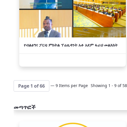
የብልፅግና ፓርቲ ምክትል ፕሬዚዳንት አቶ አደም ፋራህ መልእክት
— 9 Items per Page
Showing 1 - 9 of 58
Page 1 of 66
መጣጥፎች