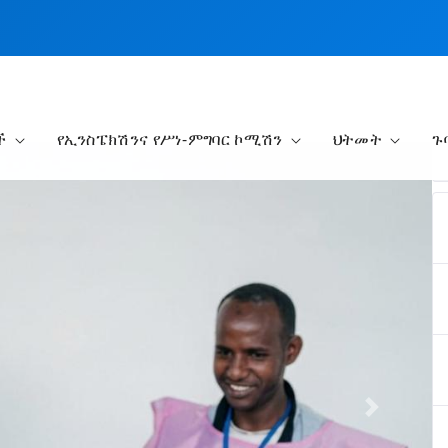
ች
የኢንስፔክሽንና የሥነ-ምግባር ኮሚሽን
ህትመት
ጉ
Next