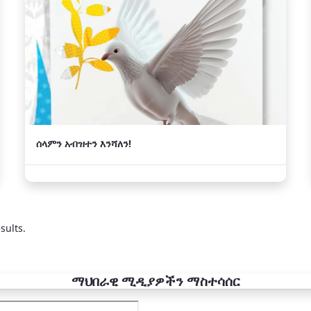
ሰላምን አብዝተን እንሻለን!
sults.
ማህበራዊ ሚዲያዎችን ማስተሳሰር