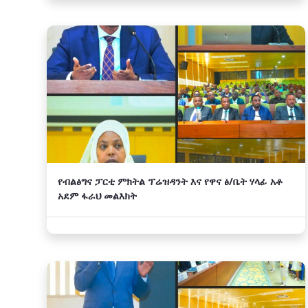
የብልፅግና ፓርቲ ምክትል ፕሬዝዳንት እና የዋና ፅ/ቤት ሃላፊ አቶ
አደም ፋራህ መልእክት