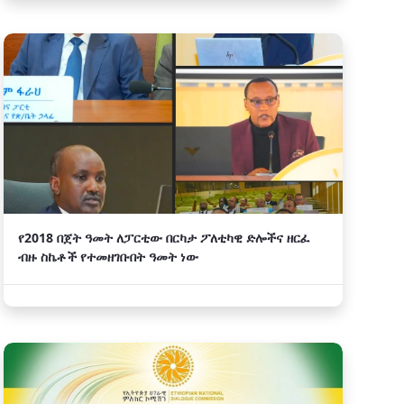
የ2018 በጀት ዓመት ለፓርቲው በርካታ ፖለቲካዊ ድሎችና ዘርፈ
ብዙ ስኬቶች የተመዘገቡበት ዓመት ነው