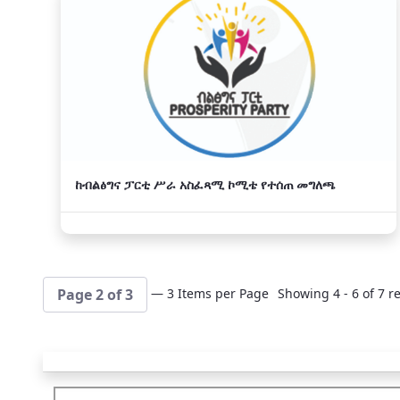
አዲስ
ከብልፅግና ፓርቲ ሥራ አስፈጻሚ ኮሚቴ የተሰጠ መግለጫ
— 3 Items per Page
Showing 4 - 6 of 7 re
Page 2 of 3