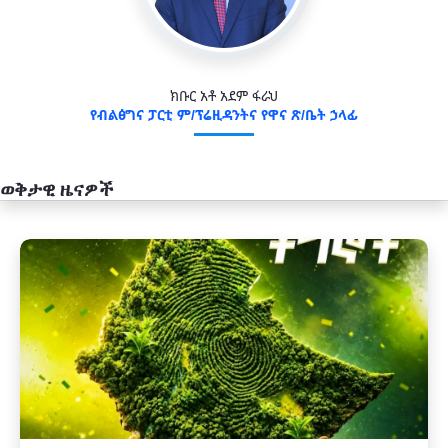
ክቡር አቶ አደም ፋራህ
የብልፅግና ፓርቲ ም/ፕሬዚዳንትና የዋና ጽ/ቤት ኃላፊ
ወቅታዊ ዜናዎች
አዲስ