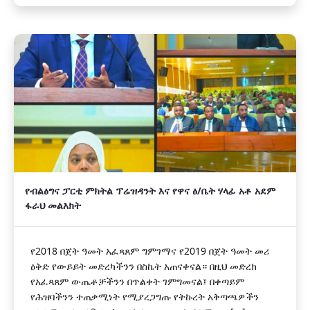
የብልፅግና ፓርቲ ምክትል ፕሬዝዳንት እና የዋና ፅ/ቤት ሃላፊ አቶ አደም
ፋራህ መልእክት
የ2018 በጀት ዓመት አፈጻጸም ግምገማና የ2019 በጀት ዓመት መሪ
ዕቅድ የውይይት መድረካችንን በስኬት አጠናቀናል። በዚህ መድረክ
የአፈጻጸም ውጤቶቻችንን በጥልቀት ገምግመናል፤ በቀጣይም
የሕዝባችንን ተጠቃሚነት የሚያረጋግጡ የትኩረት አቅጣጫዎችን