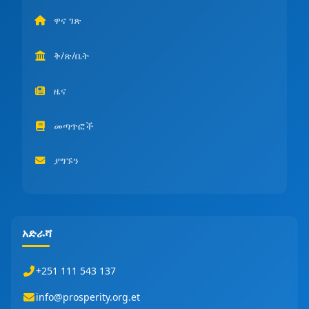
ዋና ገጽ
ቅ/ጽ/ቤት
ዜና
መጣጥፎች
ያግኙን
አድራሻ
+251 111 543 137
info@prosperity.org.et