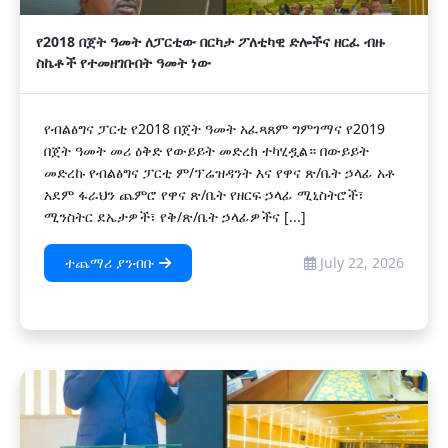
የ2018 በጀት ዓመት ለፓርቲው በርካታ ፖለቲካዊ ድሎችና ዘርፈ ብዙ
ስኬቶች የተመዘገቡበት ዓመት ነው
የብልፅግና ፓርቲ የ2018 በጀት ዓመት አፈጻጸም ግምገማና የ2019
በጀት ዓመት መሪ ዕቅድ የውይይት መድረክ ተካሂዷል። በውይይት
መድረኩ የብልፅግና ፓርቲ ም/ፕሬዝዳንት እና የዋና ጽ/ቤት ኃላፊ አቶ
አደም ፋራህን ጨምሮ የዋና ጽ/ቤት የዘርፍ ኃላፊ ሚኒስትሮች፣
ሚንስትር ደኤታዎች፣ የቅ/ጽ/ቤት ኃላፊዎችና [...]
ተጨማሪ ያንብቡ
July 22, 2026