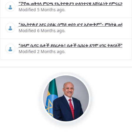
"7ኛዉ ጠቅላላ ምርጫ የኢትዮጵያን ሁለንተናዊ አሸናፊነት የምናረጋግጥበት እ
Modified 5 Months ago.
"ለኢትዮጵያ አየር ኃይል: ሰማይ ወሰን ሆኖ አያውቅም"- ምክትል ጠቅላይ 
Modified 6 Months ago.
"ሰላም ሲኖር ሴቶች ይበረታሉ፣ ሴቶች ሲበረቱ ደግሞ ሀገር ትጸናለች"- ዶ/
Modified 2 Months ago.