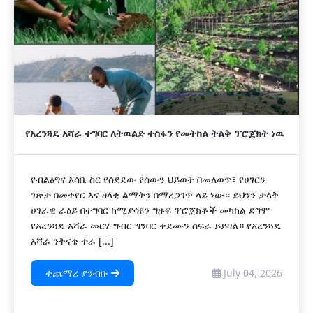
የአረንጓዴ አሻራ ተግባር ለትዉልድ ተስፋን የመትከል ትልቅ ፕሮጀክት ነዉ
የብልፅግና እሳቤ ስር የሰደደው የሰውን ህይወት በመለወጥ፣ የሀገርን
ገጽታ በመቀየር እና ዘላቂ ልማትን በማረጋገጥ ላይ ነው። ይህንን ታላቅ
ሀገራዊ ራዕይ በተግባር ከሚያሳዩን ግዙፍ ፕሮጀክቶች መካከል ደግሞ
የአረንጓዴ አሻራ መርሃ-ግብር ግንባር ቀደሙን ስፍራ ይይዛል። የአረንጓዴ
አሻራ ንቅናቄ ተራ [...]
ተጨማሪ ያንብቡ
July 04, 2026