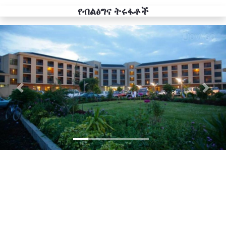
የብልፅግና ትሩፋቶች
Previous
Next