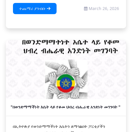
ተጨማሪ ያንብቡ
March 26, 2026
"በወንድማማችነት እሴት ላይ የቆመ ህብረ ብሔራዊ አንድነት መገንባት "
በኢትዮጵያ የወንድማማችነት እሴትን ለማጎልበት ፓርቲያችን