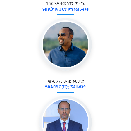
ክቡር አቶ ተመስገን ጥሩነህ
የብልፅግና ፓርቲ ም/ፕሬዚዳንት
ክቡር ዶ/ር ዐብይ አህመድ
የብልፅግና ፓርቲ ፕሬዚዳንት