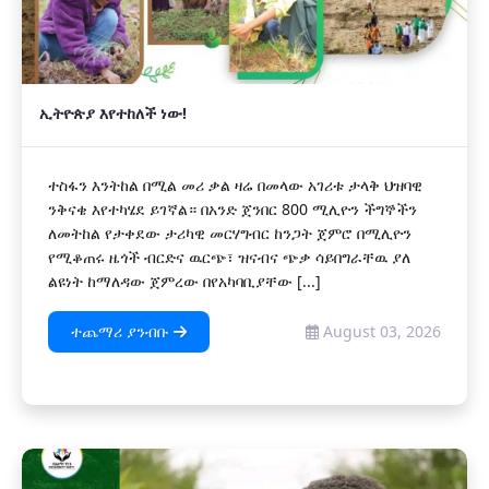
ኢትዮጵያ እየተከለች ነው!
ተስፋን እንትከል በሚል መሪ ቃል ዛሬ በመላው አገሪቱ ታላቅ ህዝባዊ
ንቅናቄ እየተካሄደ ይገኛል። በአንድ ጀንበር 800 ሚሊዮን ችግኞችን
ለመትከል የታቀደው ታሪካዊ መርሃግብር ከንጋት ጀምሮ በሚሊዮን
የሚቆጠሩ ዜጎች ብርድና ዉርጭ፣ ዝናብና ጭቃ ሳይበግራቸዉ ያለ
ልዩነት ከማለዳው ጀምረው በየአካባቢያቸው [...]
ተጨማሪ ያንብቡ
August 03, 2026