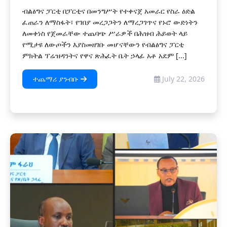
ብልፅግና ፓርቲ በፓርቲና በመንግሥት የተቀናጀ አመራር የስራ ዕድል
ፈጠራን ለማስፋት፣ የገበያ መረጋጋትን ለማረጋገጥና የኑሮ ውድነትን
ለመቀነስ የጀመራቸው ተጨባጭ ሥራዎች በሕዝብ ሕይወት ላይ
የሚታዩ ለውጦችን እያስመዘገቡ መሆናቸውን የብልፅግና ፓርቲ
ምክትል ፕሬዝዳንትና የዋና ጽሕፈት ቤት ኃላፊ አቶ አደም [...]
ተጨማሪ ያንብቡ
July 22, 2026