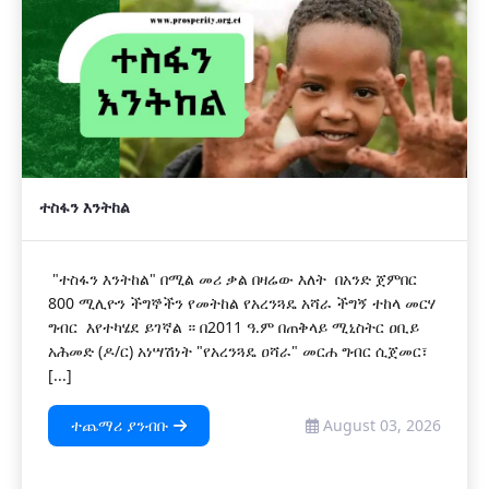
ተስፋን እንትከል
"ተስፋን እንትከል" በሚል መሪ ቃል በዛሬው እለት በአንድ ጀምበር
800 ሚሊዮን ችግኞችን የመትከል የአረንጓዴ አሻራ ችግኝ ተከላ መርሃ
ግብር እየተካሄደ ይገኛል ። በ2011 ዓ.ም በጠቅላይ ሚኒስትር ዐቢይ
አሕመድ (ዶ/ር) አነሣሽነት "የአረንጓዴ ዐሻራ" መርሐ ግብር ሲጀመር፣
[...]
ተጨማሪ ያንብቡ
August 03, 2026