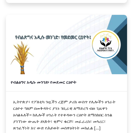
የብልፅግና አዲሱ መንገድ፡ የመደመር ርዕዮት
ኢትዮጵያ፥ የፖለቲካ ጉዟችን ረጅም ታሪክ ውስጥ የሌሎችን ሀገራት
ርዕዮተ ዓለም በመቅዳትና ያንኑ ገቢራዊ ለማድረግ ብዙ ጊዜዋን
አሳልፋለች። ከሌሎች ሀገራት የተቀዳውን ርዕዮት ለማስከበር ስንል
ያገኘነው ውጤት ድህነት፣ ቂምና ቁርሾ፣ መፈራረስ፣ መካረር፣
ጽንፈኝነት እና ውድ የሕይወት መስዋዕትነት መክፈል [...]