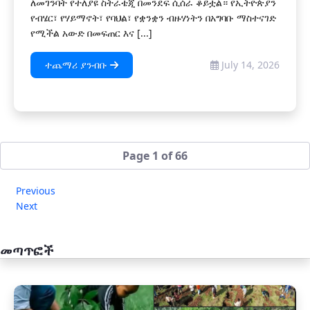
ለመገንባት የተለያዩ ስትራቴጂ በመንደፍ ሲሰራ ቆይቷል። የኢትዮጵያን
የብሄር፣ የሃይማኖት፣ የባህል፣ የቋንቋን ብዙሃነትን በአግባቡ ማስተናገድ
የሚችል አውድ በመፍጠር እና [...]
ተጨማሪ ያንብቡ
July 14, 2026
Page 1 of 66
Previous
Next
መጣጥፎች
አዲስ