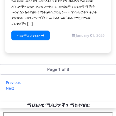
የመደመር መንገድን ይከተላል፡፡ ፓርቲያችን ብልፅግና የመደመር
እሳቤዎችን አንድ በአንድ እየተገበሩ በመሄድም የወንድማማችነት
መንፈስን ከተኛበት የሚቀሰቅስ ፓርቲ ነው። "የብሔሮችን ጥያቄ
ያከበደው የወንድማማችነት መቅለል ነው"ብሎ የሚያምነው
ፓርቲያችን [...]
ተጨማሪ ያንብቡ
January 01, 2026
Page 1 of 3
Previous
Next
ማህበራዊ ሚዲያዎችን ማስተሳሰር