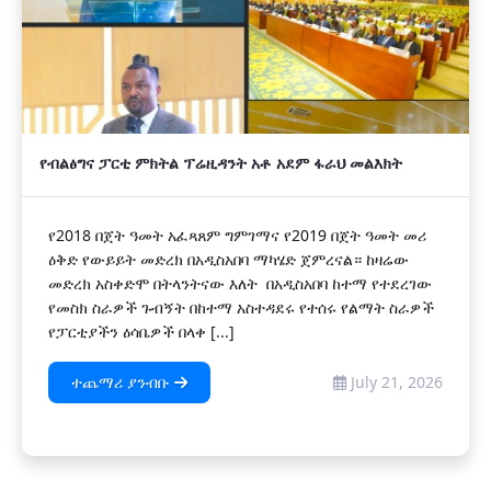
የብልፅግና ፓርቲ ምክትል ፕሬዚዳንት አቶ አደም ፋራህ መልእክት
የ2018 በጀት ዓመት አፈጻጸም ግምገማና የ2019 በጀት ዓመት መሪ
ዕቅድ የውይይት መድረክ በአዲስአበባ ማካሄድ ጀምረናል። ከዛሬው
መድረክ አስቀድሞ በትላንትናው እለት በአዲስአበባ ከተማ የተደረገው
የመስክ ስራዎች ጉብኝት በከተማ አስተዳደሩ የተሰሩ የልማት ስራዎች
የፓርቲያችን ዕሳቤዎች በላቀ [...]
ተጨማሪ ያንብቡ
July 21, 2026