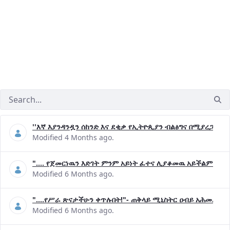
''እኛ እያንዳንዷን ሰከንድ እና ደቂቃ የኢትዮጲያን ብልፅግና በሚያረጋግጡ 
Modified 4 Months ago.
".... የጀመርነዉን እድገት ምንም አይነት ፈተና ሊያቆመዉ አይችልም"- ጠ
Modified 6 Months ago.
"....የሥራ ጽናታችሁን ቀጥሉበት!"- ጠቅላይ ሚኒስትር ዐብይ አሕመድ (ዶ
Modified 6 Months ago.