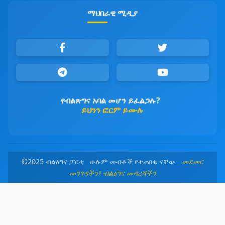
ማህበራዊ ሚዲያ
የብልጽግና አባል መሆን ይፈልጋሉ?
ይህንን ፎርም ይሙሉ
©2025 ብልፅግና ፓርቲ ሁሉም መብቶች የተጠበቁ ናቸው
መደመር
መንገዳችን፤ ብልፅግና መዳረሻችን