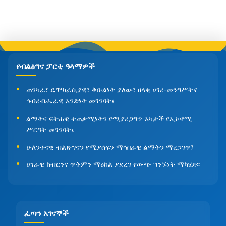
የብልፅግና ፓርቲ ዓላማዎች
ጠንካራ፣ ዴሞክራሲያዊ፣ ቅቡልነት ያለው፣ ዘላቂ ሀገረ-መንግሥትና
ኅብረብሔራዊ አንድነት መገንባት፤
ልማትና ፍትሐዊ ተጠቃሚነትን የሚያረጋግጥ አካታች የኢኮኖሚ
ሥርዓት መገንባት፤
ሁለንተናዊ ብልጽግናን የሚያሰፍን ማኅበራዊ ልማትን ማረጋገጥ፤
ሀገራዊ ክብርንና ጥቅምን ማዕከል ያደረገ የውጭ ግንኙነት ማካሄድ፡፡
ፈጣን አገናኞች