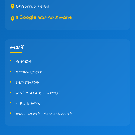
አዲስ አበባ, ኢትዮጵያ
በ Google ካርታ ላይ ይመልከቱ
መርሆች
ሕዝባዊነት
ዴሞክራሲያዊነት
የሕግ የበላይነት
ልማትና ፍትሐዊ ተጠቃሚነት
ተግባራዊ እውነታ
ሀገራዊ አንድነትና ኅብረ ብሔራዊነት