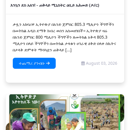
እንኳን ደስ አለን! - ጠቅላይ ሚኒስትር ዐቢይ አሕመድ (ዶ/ር)
ቃሏን አክባሪዋ ኢትዮጵያ በአንድ ጀምበር 805.3 ሚሊዮን ችግኞችን
በመትከል አዲስ ደማቅ ክብረ ወሰን አስመዘገበች። ኢትዮጵያ ዛሬ
በአንድ ጀምበር 800 ሚሊዮን ችግኞችን ለመትከል አቅዳ 805.3
ሚሊዮን በላይ ችግኞችን በመትከል ታላቁን ሀገራዊ ዕቅድ በላቀ ስኬትና
በታላቅ ድምቀት ማሳካቷን ጠቅላይ [...]
ተጨማሪ ያንብቡ
August 03, 2026