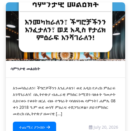
ሳምንታዊ መልዕክት
እንመካከራለን፣ ችግሮቻችንን እንፈታለን፣ ወደ አዲስ የታሪክ ምዕራፍ
እንሻገራለን! በኢትዮጵያ ብሔራዊ ምክክር ኮሚሽን ባለፉት ዓመታት
ሲከናወኑ የቆዩት ዘርፈ ብዙ ተግባራት ባሳለፍነዉ ሳምንት፤ ሐምሌ 08
ቀን 2018 ዓ.ም ወደ ወሳኝ ምዕራፍ ተሸጋግረዋል፡፡ ይህ የምክክር
መድረክ በኢትዮጵያ ዘመናዊ [...]
ተጨማሪ ያንብቡ
July 20, 2026