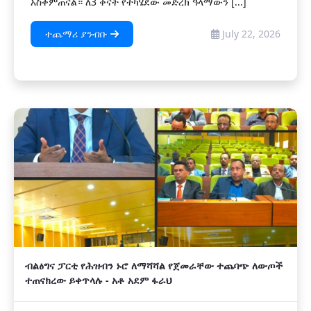
አስቀምጠናል። ለ3 ቀናት የተካሄደው መድረክ ዓላማውን [...]
ተጨማሪ ያንብቡ
July 22, 2026
ብልፅግና ፓርቲ የሕዝብን ኑሮ ለማሻሻል የጀመራቸው ተጨባጭ ለውጦች
ተጠናክረው ይቀጥላሉ - አቶ አደም ፋራህ