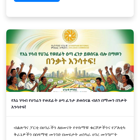
የእኔ ሃሳብ የሀገሬን የወደፊት ዕጣ ፈንታ ይወስናል ብለን በማመን በንቃት
እንሳተፍ!
ብልጽግና ፓርቲ በሀገራችን ለዘመናት የተከማቹ ቁርሾዎችንና የፖለቲካ
ቅራኔዎችን በሰላማዊ መንገድ በመፍታት ጠንካራ ሀገረ መንግሥት