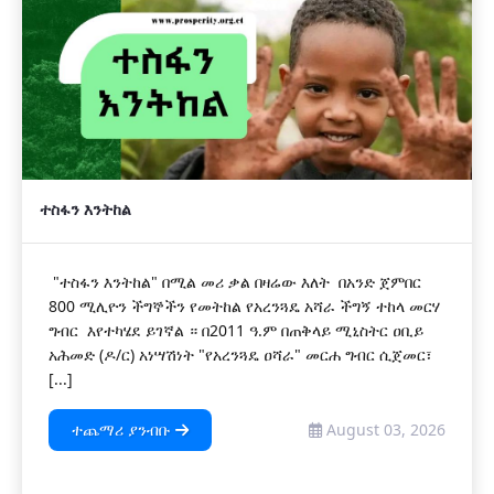
ተስፋን እንትከል
"ተስፋን እንትከል" በሚል መሪ ቃል በዛሬው እለት በአንድ ጀምበር
800 ሚሊዮን ችግኞችን የመትከል የአረንጓዴ አሻራ ችግኝ ተከላ መርሃ
ግብር እየተካሄደ ይገኛል ። በ2011 ዓ.ም በጠቅላይ ሚኒስትር ዐቢይ
አሕመድ (ዶ/ር) አነሣሽነት "የአረንጓዴ ዐሻራ" መርሐ ግብር ሲጀመር፣
[...]
ተጨማሪ ያንብቡ
August 03, 2026