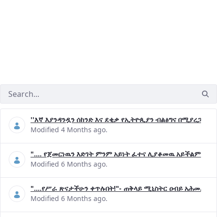
''እኛ እያንዳንዷን ሰከንድ እና ደቂቃ የኢትዮጲያን ብልፅግና በሚያረጋግጡ 
Modified 4 Months ago.
".... የጀመርነዉን እድገት ምንም አይነት ፈተና ሊያቆመዉ አይችልም"- ጠ
Modified 6 Months ago.
"....የሥራ ጽናታችሁን ቀጥሉበት!"- ጠቅላይ ሚኒስትር ዐብይ አሕመድ (ዶ
Modified 6 Months ago.