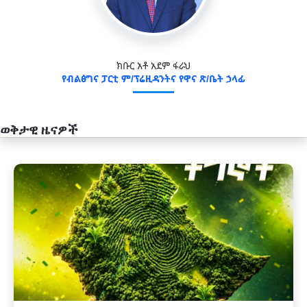
ክቡር አቶ አደም ፋራህ
የብልፅግና ፓርቲ ም/ፕሬዚዳንትና የዋና ጽ/ቤት ኃላፊ
ወቅታዊ ዜናዎች
አዲስ