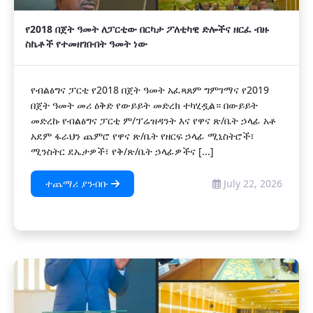
የ2018 በጀት ዓመት ለፓርቲው በርካታ ፖለቲካዊ ድሎችና ዘርፈ ብዙ
ስኬቶች የተመዘገቡበት ዓመት ነው
የብልፅግና ፓርቲ የ2018 በጀት ዓመት አፈጻጸም ግምገማና የ2019
በጀት ዓመት መሪ ዕቅድ የውይይት መድረክ ተካሂዷል። በውይይት
መድረኩ የብልፅግና ፓርቲ ም/ፕሬዝዳንት እና የዋና ጽ/ቤት ኃላፊ አቶ
አደም ፋራህን ጨምሮ የዋና ጽ/ቤት የዘርፍ ኃላፊ ሚኒስትሮች፣
ሚንስትር ደኤታዎች፣ የቅ/ጽ/ቤት ኃላፊዎችና [...]
ተጨማሪ ያንብቡ
July 22, 2026