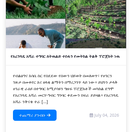
የአረንጓዴ አሻራ ተግባር ለትዉልድ ተስፋን የመትከል ትልቅ ፕሮጀክት ነዉ
የብልፅግና እሳቤ ስር የሰደደው የሰውን ህይወት በመለወጥ፣ የሀገርን
ገጽታ በመቀየር እና ዘላቂ ልማትን በማረጋገጥ ላይ ነው። ይህንን ታላቅ
ሀገራዊ ራዕይ በተግባር ከሚያሳዩን ግዙፍ ፕሮጀክቶች መካከል ደግሞ
የአረንጓዴ አሻራ መርሃ-ግብር ግንባር ቀደሙን ስፍራ ይይዛል። የአረንጓዴ
አሻራ ንቅናቄ ተራ [...]
ተጨማሪ ያንብቡ
July 04, 2026