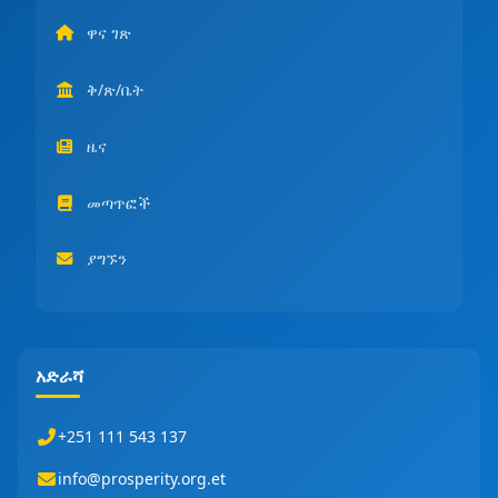
ዋና ገጽ
ቅ/ጽ/ቤት
ዜና
መጣጥፎች
ያግኙን
አድራሻ
+251 111 543 137
info@prosperity.org.et