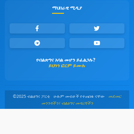
ማህበራዊ ሚዲያ
የብልጽግና አባል መሆን ይፈልጋሉ?
ይህንን ፎርም ይሙሉ
©2025 ብልፅግና ፓርቲ ሁሉም መብቶች የተጠበቁ ናቸው
መደመር
መንገዳችን፤ ብልፅግና መዳረሻችን