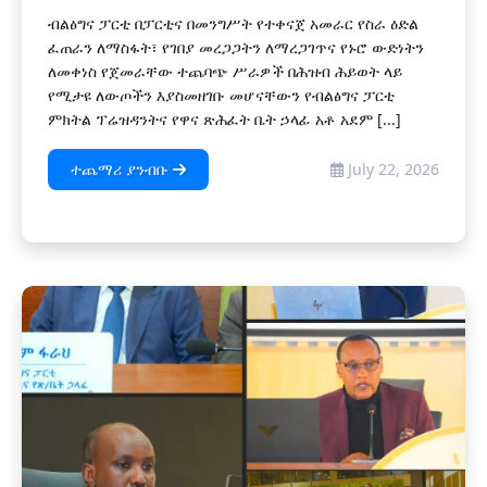
ብልፅግና ፓርቲ በፓርቲና በመንግሥት የተቀናጀ አመራር የስራ ዕድል
ፈጠራን ለማስፋት፣ የገበያ መረጋጋትን ለማረጋገጥና የኑሮ ውድነትን
ለመቀነስ የጀመራቸው ተጨባጭ ሥራዎች በሕዝብ ሕይወት ላይ
የሚታዩ ለውጦችን እያስመዘገቡ መሆናቸውን የብልፅግና ፓርቲ
ምክትል ፕሬዝዳንትና የዋና ጽሕፈት ቤት ኃላፊ አቶ አደም [...]
ተጨማሪ ያንብቡ
July 22, 2026