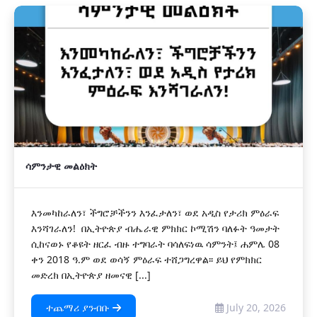
ሳምንታዊ መልዕክት
እንመካከራለን፣ ችግሮቻችንን እንፈታለን፣ ወደ አዲስ የታሪክ ምዕራፍ
እንሻገራለን! በኢትዮጵያ ብሔራዊ ምክክር ኮሚሽን ባለፉት ዓመታት
ሲከናወኑ የቆዩት ዘርፈ ብዙ ተግባራት ባሳለፍነዉ ሳምንት፤ ሐምሌ 08
ቀን 2018 ዓ.ም ወደ ወሳኝ ምዕራፍ ተሸጋግረዋል፡፡ ይህ የምክክር
መድረክ በኢትዮጵያ ዘመናዊ [...]
ተጨማሪ ያንብቡ
July 20, 2026