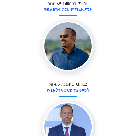
ክቡር አቶ ተመስገን ጥሩነህ
የብልፅግና ፓርቲ ም/ፕሬዚዳንት
ክቡር ዶ/ር ዐብይ አህመድ
የብልፅግና ፓርቲ ፕሬዚዳንት