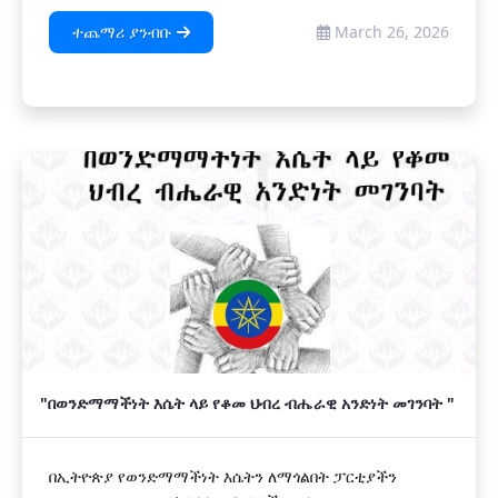
ተጨማሪ ያንብቡ
March 26, 2026
"በወንድማማችነት እሴት ላይ የቆመ ህብረ ብሔራዊ አንድነት መገንባት "
በኢትዮጵያ የወንድማማችነት እሴትን ለማጎልበት ፓርቲያችን