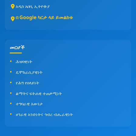
አዲስ አበባ, ኢትዮጵያ
በ Google ካርታ ላይ ይመልከቱ
መርሆች
ሕዝባዊነት
ዴሞክራሲያዊነት
የሕግ የበላይነት
ልማትና ፍትሐዊ ተጠቃሚነት
ተግባራዊ እውነታ
ሀገራዊ አንድነትና ኅብረ ብሔራዊነት