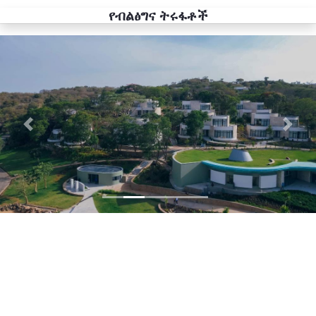
የብልፅግና ትሩፋቶች
Previous
Next