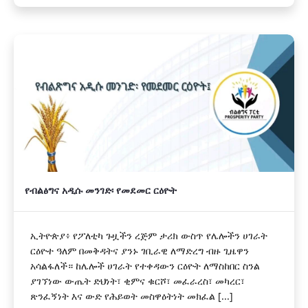
የብልፅግና አዲሱ መንገድ፡ የመደመር ርዕዮት
ኢትዮጵያ፥ የፖለቲካ ጉዟችን ረጅም ታሪክ ውስጥ የሌሎችን ሀገራት
ርዕዮተ ዓለም በመቅዳትና ያንኑ ገቢራዊ ለማድረግ ብዙ ጊዜዋን
አሳልፋለች። ከሌሎች ሀገራት የተቀዳውን ርዕዮት ለማስከበር ስንል
ያገኘነው ውጤት ድህነት፣ ቂምና ቁርሾ፣ መፈራረስ፣ መካረር፣
ጽንፈኝነት እና ውድ የሕይወት መስዋዕትነት መክፈል [...]