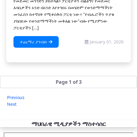
የመደመር መንገድን ይከተላል፡፡ ፓርቲያችን ብልፅግና የመደመር
እሳቤዎችን አንድ በአንድ እየተገበሩ በመሄድም የወንድማማችነት
መንፈስን ከተኛበት የሚቀሰቅስ ፓርቲ ነው። "የብሔሮችን ጥያቄ
ያከበደው የወንድማማችነት መቅለል ነው"ብሎ የሚያምነው
ፓርቲያችን [...]
ተጨማሪ ያንብቡ
January 01, 2026
Page 1 of 3
Previous
Next
ማህበራዊ ሚዲያዎችን ማስተሳሰር