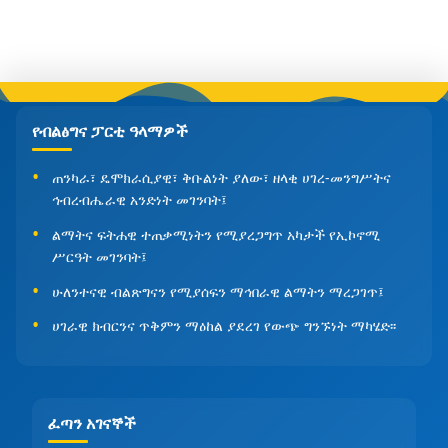
የብልፅግና ፓርቲ ዓላማዎች
ጠንካራ፣ ዴሞክራሲያዊ፣ ቅቡልነት ያለው፣ ዘላቂ ሀገረ-መንግሥትና
ኅብረብሔራዊ አንድነት መገንባት፤
ልማትና ፍትሐዊ ተጠቃሚነትን የሚያረጋግጥ አካታች የኢኮኖሚ
ሥርዓት መገንባት፤
ሁለንተናዊ ብልጽግናን የሚያሰፍን ማኅበራዊ ልማትን ማረጋገጥ፤
ሀገራዊ ክብርንና ጥቅምን ማዕከል ያደረገ የውጭ ግንኙነት ማካሄድ፡፡
ፈጣን አገናኞች