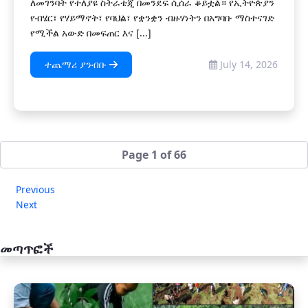
ለመገንባት የተለያዩ ስትራቴጂ በመንደፍ ሲሰራ ቆይቷል። የኢትዮጵያን
የብሄር፣ የሃይማኖት፣ የባህል፣ የቋንቋን ብዙሃነትን በአግባቡ ማስተናገድ
የሚችል አውድ በመፍጠር እና [...]
ተጨማሪ ያንብቡ
July 14, 2026
Page 1 of 66
Previous
Next
መጣጥፎች
አዲስ