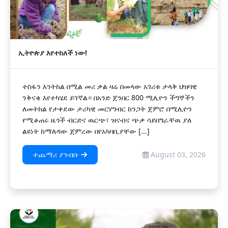
ኢትዮጵያ እየተከለች ነው!
ተስፋን እንትከል በሚል መሪ ቃል ዛሬ በመላው አገሪቱ ታላቅ ህዝባዊ
ንቅናቄ እየተካሄደ ይገኛል። በአንድ ጀንበር 800 ሚሊዮን ችግኞችን
ለመትከል የታቀደው ታሪካዊ መርሃግብር ከንጋት ጀምሮ በሚሊዮን
የሚቆጠሩ ዜጎች ብርድና ዉርጭ፣ ዝናብና ጭቃ ሳይበግራቸዉ ያለ
ልዩነት ከማለዳው ጀምረው በየአካባቢያቸው [...]
ተጨማሪ ያንብቡ
August 03, 2026