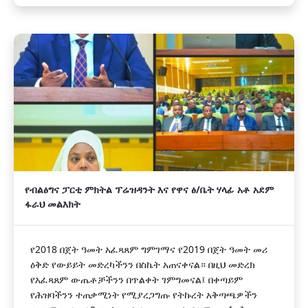
የብልፅግና ፓርቲ ምክትል ፕሬዝዳንት እና የዋና ፅ/ቤት ሃላፊ አቶ አደም
ፋራህ መልእክት
የ2018 በጀት ዓመት አፈጻጸም ግምገማና የ2019 በጀት ዓመት መሪ
ዕቅድ የውይይት መድረካችንን በስኬት አጠናቀናል። በዚህ መድረክ
የአፈጻጸም ውጤቶቻችንን በጥልቀት ገምግመናል፤ በቀጣይም
የሕዝባችንን ተጠቃሚነት የሚያረጋግጡ የትኩረት አቅጣጫዎችን