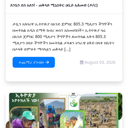
እንኳን ደስ አለን! - ጠቅላይ ሚኒስትር ዐቢይ አሕመድ (ዶ/ር)
ቃሏን አክባሪዋ ኢትዮጵያ በአንድ ጀምበር 805.3 ሚሊዮን ችግኞችን
በመትከል አዲስ ደማቅ ክብረ ወሰን አስመዘገበች። ኢትዮጵያ ዛሬ
በአንድ ጀምበር 800 ሚሊዮን ችግኞችን ለመትከል አቅዳ 805.3
ሚሊዮን በላይ ችግኞችን በመትከል ታላቁን ሀገራዊ ዕቅድ በላቀ ስኬትና
በታላቅ ድምቀት ማሳካቷን ጠቅላይ [...]
ተጨማሪ ያንብቡ
August 03, 2026