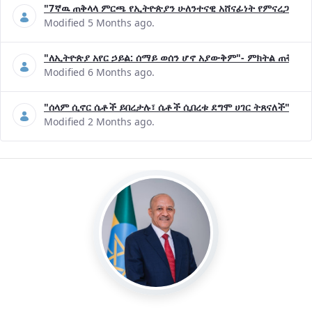
"7ኛዉ ጠቅላላ ምርጫ የኢትዮጵያን ሁለንተናዊ አሸናፊነት የምናረጋግጥበት እ
Modified 5 Months ago.
"ለኢትዮጵያ አየር ኃይል: ሰማይ ወሰን ሆኖ አያውቅም"- ምክትል ጠቅላይ 
Modified 6 Months ago.
"ሰላም ሲኖር ሴቶች ይበረታሉ፣ ሴቶች ሲበረቱ ደግሞ ሀገር ትጸናለች"- ዶ/
Modified 2 Months ago.