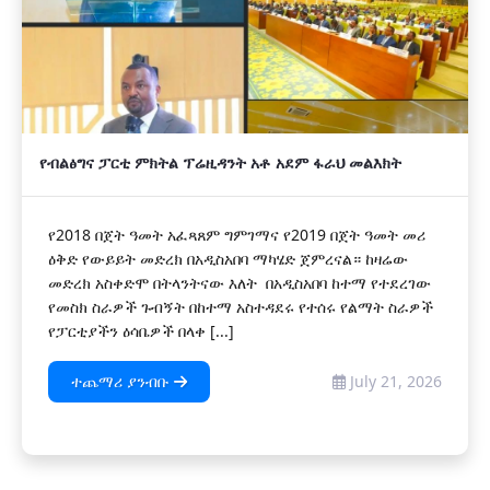
የብልፅግና ፓርቲ ምክትል ፕሬዚዳንት አቶ አደም ፋራህ መልእክት
የ2018 በጀት ዓመት አፈጻጸም ግምገማና የ2019 በጀት ዓመት መሪ
ዕቅድ የውይይት መድረክ በአዲስአበባ ማካሄድ ጀምረናል። ከዛሬው
መድረክ አስቀድሞ በትላንትናው እለት በአዲስአበባ ከተማ የተደረገው
የመስክ ስራዎች ጉብኝት በከተማ አስተዳደሩ የተሰሩ የልማት ስራዎች
የፓርቲያችን ዕሳቤዎች በላቀ [...]
ተጨማሪ ያንብቡ
July 21, 2026