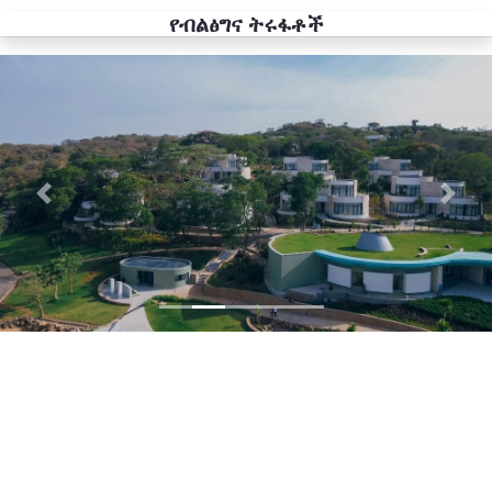
የብልፅግና ትሩፋቶች
Previous
Next