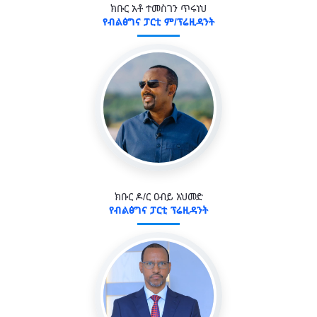
ክቡር አቶ ተመስገን ጥሩነህ
የብልፅግና ፓርቲ ም/ፕሬዚዳንት
ክቡር ዶ/ር ዐብይ አህመድ
የብልፅግና ፓርቲ ፕሬዚዳንት