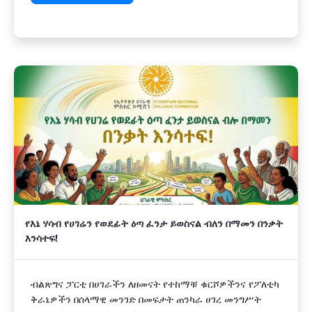
የእኔ ሃሳብ የሀገሬን የወደፊት ዕጣ ፈንታ ይወስናል ብለን በማመን በንቃት
እንሳተፍ!
ብልጽግና ፓርቲ በሀገራችን ለዘመናት የተከማቹ ቁርሾዎችንና የፖለቲካ
ቅራኔዎችን በሰላማዊ መንገድ በመፍታት ጠንካራ ሀገረ መንግሥት