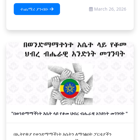
ተጨማሪ ያንብቡ
March 26, 2026
"በወንድማማችነት እሴት ላይ የቆመ ህብረ ብሔራዊ አንድነት መገንባት "
በኢትዮጵያ የወንድማማችነት እሴትን ለማጎልበት ፓርቲያችን