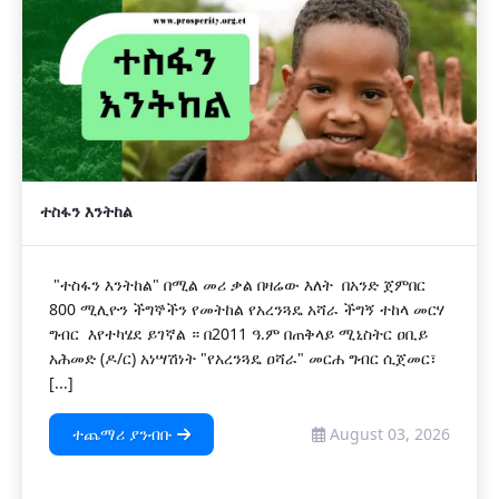
ተስፋን እንትከል
"ተስፋን እንትከል" በሚል መሪ ቃል በዛሬው እለት በአንድ ጀምበር
800 ሚሊዮን ችግኞችን የመትከል የአረንጓዴ አሻራ ችግኝ ተከላ መርሃ
ግብር እየተካሄደ ይገኛል ። በ2011 ዓ.ም በጠቅላይ ሚኒስትር ዐቢይ
አሕመድ (ዶ/ር) አነሣሽነት "የአረንጓዴ ዐሻራ" መርሐ ግብር ሲጀመር፣
[...]
ተጨማሪ ያንብቡ
August 03, 2026