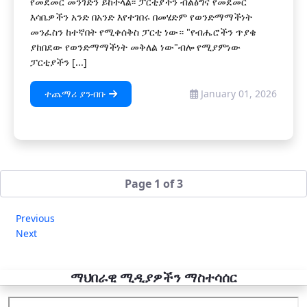
የመደመር መንገድን ይከተላል፡፡ ፓርቲያችን ብልፅግና የመደመር
እሳቤዎችን አንድ በአንድ እየተገበሩ በመሄድም የወንድማማችነት
መንፈስን ከተኛበት የሚቀሰቅስ ፓርቲ ነው። "የብሔሮችን ጥያቄ
ያከበደው የወንድማማችነት መቅለል ነው"ብሎ የሚያምነው
ፓርቲያችን [...]
ተጨማሪ ያንብቡ
January 01, 2026
Page 1 of 3
Previous
Next
ማህበራዊ ሚዲያዎችን ማስተሳሰር