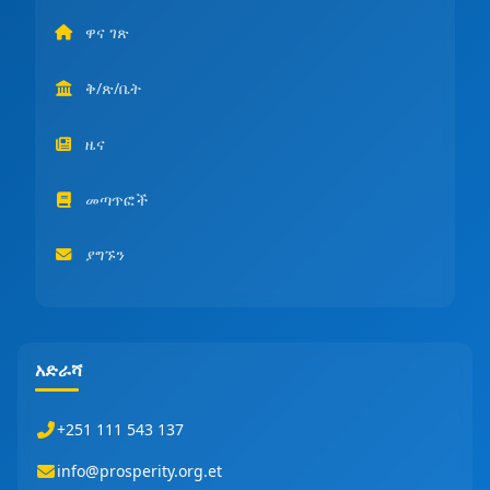
ዋና ገጽ
ቅ/ጽ/ቤት
ዜና
መጣጥፎች
ያግኙን
አድራሻ
+251 111 543 137
info@prosperity.org.et