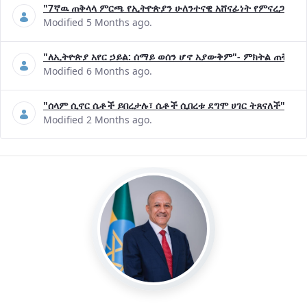
"7ኛዉ ጠቅላላ ምርጫ የኢትዮጵያን ሁለንተናዊ አሸናፊነት የምናረጋግጥበት እ
Modified 5 Months ago.
"ለኢትዮጵያ አየር ኃይል: ሰማይ ወሰን ሆኖ አያውቅም"- ምክትል ጠቅላይ 
Modified 6 Months ago.
"ሰላም ሲኖር ሴቶች ይበረታሉ፣ ሴቶች ሲበረቱ ደግሞ ሀገር ትጸናለች"- ዶ/
Modified 2 Months ago.