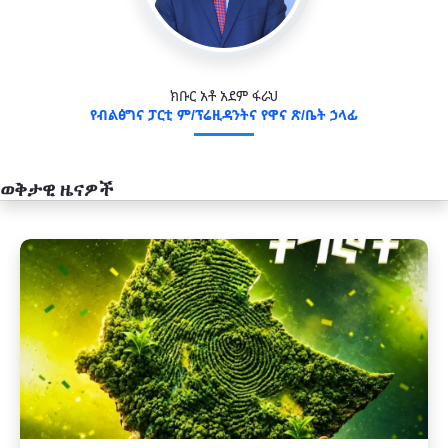
ክቡር አቶ አደም ፋራህ
የብልፅግና ፓርቲ ም/ፕሬዚዳንትና የዋና ጽ/ቤት ኃላፊ
ወቅታዊ ዜናዎች
አዲስ