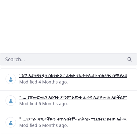
''እኛ እያንዳንዷን ሰከንድ እና ደቂቃ የኢትዮጲያን ብልፅግና በሚያረጋግጡ 
Modified 4 Months ago.
".... የጀመርነዉን እድገት ምንም አይነት ፈተና ሊያቆመዉ አይችልም"- ጠ
Modified 6 Months ago.
"....የሥራ ጽናታችሁን ቀጥሉበት!"- ጠቅላይ ሚኒስትር ዐብይ አሕመድ (ዶ
Modified 6 Months ago.