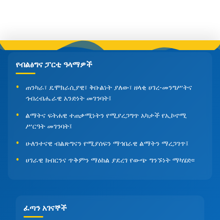
የብልፅግና ፓርቲ ዓላማዎች
ጠንካራ፣ ዴሞክራሲያዊ፣ ቅቡልነት ያለው፣ ዘላቂ ሀገረ-መንግሥትና
ኅብረብሔራዊ አንድነት መገንባት፤
ልማትና ፍትሐዊ ተጠቃሚነትን የሚያረጋግጥ አካታች የኢኮኖሚ
ሥርዓት መገንባት፤
ሁለንተናዊ ብልጽግናን የሚያሰፍን ማኅበራዊ ልማትን ማረጋገጥ፤
ሀገራዊ ክብርንና ጥቅምን ማዕከል ያደረገ የውጭ ግንኙነት ማካሄድ፡፡
ፈጣን አገናኞች