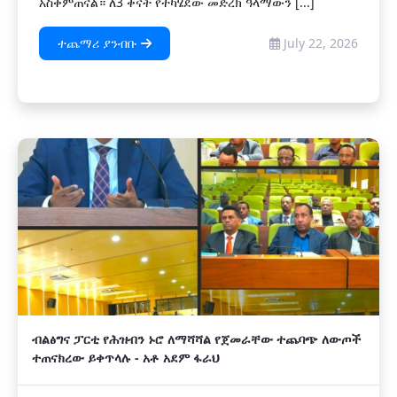
አስቀምጠናል። ለ3 ቀናት የተካሄደው መድረክ ዓላማውን [...]
ተጨማሪ ያንብቡ
July 22, 2026
ብልፅግና ፓርቲ የሕዝብን ኑሮ ለማሻሻል የጀመራቸው ተጨባጭ ለውጦች
ተጠናክረው ይቀጥላሉ - አቶ አደም ፋራህ