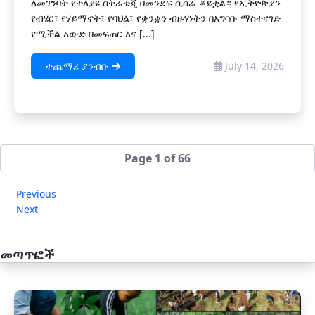
ለመገንባት የተለያዩ ስትራቴጂ በመንደፍ ሲሰራ ቆይቷል። የኢትዮጵያን
የብሄር፣ የሃይማኖት፣ የባህል፣ የቋንቋን ብዙሃነትን በአግባቡ ማስተናገድ
የሚችል አውድ በመፍጠር እና [...]
ተጨማሪ ያንብቡ
July 14, 2026
Page 1 of 66
Previous
Next
መጣጥፎች
አዲስ