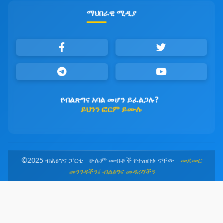
ማህበራዊ ሚዲያ
የብልጽግና አባል መሆን ይፈልጋሉ?
ይህንን ፎርም ይሙሉ
©2025 ብልፅግና ፓርቲ ሁሉም መብቶች የተጠበቁ ናቸው
መደመር
መንገዳችን፤ ብልፅግና መዳረሻችን