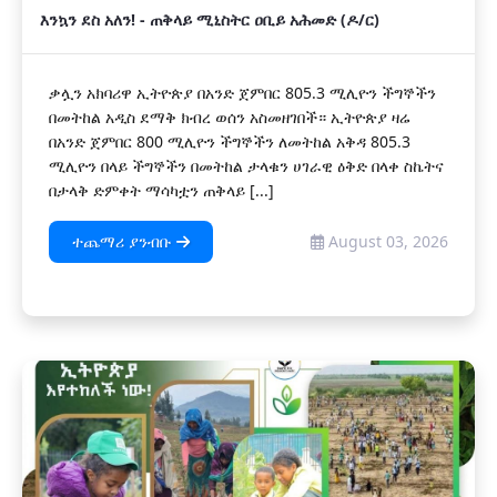
እንኳን ደስ አለን! - ጠቅላይ ሚኒስትር ዐቢይ አሕመድ (ዶ/ር)
ቃሏን አክባሪዋ ኢትዮጵያ በአንድ ጀምበር 805.3 ሚሊዮን ችግኞችን
በመትከል አዲስ ደማቅ ክብረ ወሰን አስመዘገበች። ኢትዮጵያ ዛሬ
በአንድ ጀምበር 800 ሚሊዮን ችግኞችን ለመትከል አቅዳ 805.3
ሚሊዮን በላይ ችግኞችን በመትከል ታላቁን ሀገራዊ ዕቅድ በላቀ ስኬትና
በታላቅ ድምቀት ማሳካቷን ጠቅላይ [...]
ተጨማሪ ያንብቡ
August 03, 2026