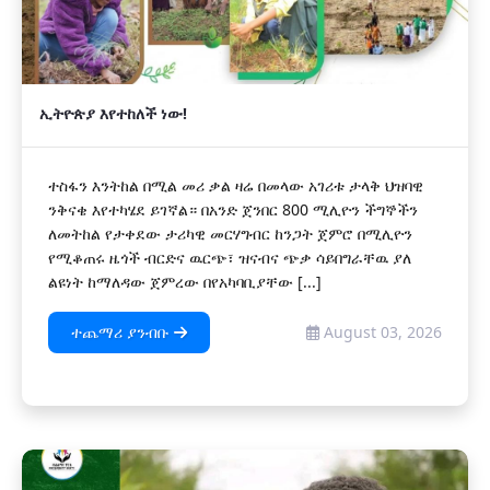
ኢትዮጵያ እየተከለች ነው!
ተስፋን እንትከል በሚል መሪ ቃል ዛሬ በመላው አገሪቱ ታላቅ ህዝባዊ
ንቅናቄ እየተካሄደ ይገኛል። በአንድ ጀንበር 800 ሚሊዮን ችግኞችን
ለመትከል የታቀደው ታሪካዊ መርሃግብር ከንጋት ጀምሮ በሚሊዮን
የሚቆጠሩ ዜጎች ብርድና ዉርጭ፣ ዝናብና ጭቃ ሳይበግራቸዉ ያለ
ልዩነት ከማለዳው ጀምረው በየአካባቢያቸው [...]
ተጨማሪ ያንብቡ
August 03, 2026