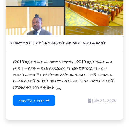
የብልፅግና ፓርቲ ምክትል ፕሬዚዳንት አቶ አደም ፋራህ መልእክት
የ2018 በጀት ዓመት አፈጻጸም ግምገማና የ2019 በጀት ዓመት መሪ
ዕቅድ የውይይት መድረክ በአዲስአበባ ማካሄድ ጀምረናል። ከዛሬው
መድረክ አስቀድሞ በትላንትናው እለት በአዲስአበባ ከተማ የተደረገው
የመስክ ስራዎች ጉብኝት በከተማ አስተዳደሩ የተሰሩ የልማት ስራዎች
የፓርቲያችን ዕሳቤዎች በላቀ [...]
ተጨማሪ ያንብቡ
July 21, 2026