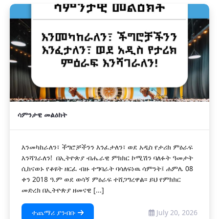
ሳምንታዊ መልዕክት
እንመካከራለን፣ ችግሮቻችንን እንፈታለን፣ ወደ አዲስ የታሪክ ምዕራፍ
እንሻገራለን! በኢትዮጵያ ብሔራዊ ምክክር ኮሚሽን ባለፉት ዓመታት
ሲከናወኑ የቆዩት ዘርፈ ብዙ ተግባራት ባሳለፍነዉ ሳምንት፤ ሐምሌ 08
ቀን 2018 ዓ.ም ወደ ወሳኝ ምዕራፍ ተሸጋግረዋል፡፡ ይህ የምክክር
መድረክ በኢትዮጵያ ዘመናዊ [...]
ተጨማሪ ያንብቡ
July 20, 2026