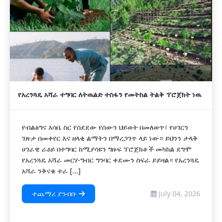
የአረንጓዴ አሻራ ተግባር ለትዉልድ ተስፋን የመትከል ትልቅ ፕሮጀክት ነዉ
የብልፅግና እሳቤ ስር የሰደደው የሰውን ህይወት በመለወጥ፣ የሀገርን
ገጽታ በመቀየር እና ዘላቂ ልማትን በማረጋገጥ ላይ ነው። ይህንን ታላቅ
ሀገራዊ ራዕይ በተግባር ከሚያሳዩን ግዙፍ ፕሮጀክቶች መካከል ደግሞ
የአረንጓዴ አሻራ መርሃ-ግብር ግንባር ቀደሙን ስፍራ ይይዛል። የአረንጓዴ
አሻራ ንቅናቄ ተራ [...]
ተጨማሪ ያንብቡ
July 04, 2026