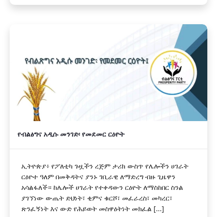
የብልፅግና አዲሱ መንገድ፡ የመደመር ርዕዮት
ኢትዮጵያ፥ የፖለቲካ ጉዟችን ረጅም ታሪክ ውስጥ የሌሎችን ሀገራት
ርዕዮተ ዓለም በመቅዳትና ያንኑ ገቢራዊ ለማድረግ ብዙ ጊዜዋን
አሳልፋለች። ከሌሎች ሀገራት የተቀዳውን ርዕዮት ለማስከበር ስንል
ያገኘነው ውጤት ድህነት፣ ቂምና ቁርሾ፣ መፈራረስ፣ መካረር፣
ጽንፈኝነት እና ውድ የሕይወት መስዋዕትነት መክፈል [...]