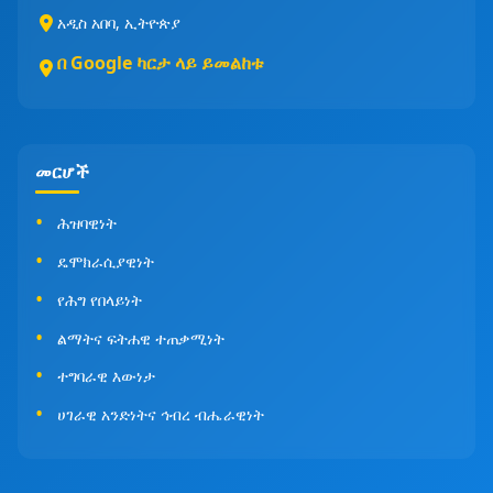
አዲስ አበባ, ኢትዮጵያ
በ Google ካርታ ላይ ይመልከቱ
መርሆች
ሕዝባዊነት
ዴሞክራሲያዊነት
የሕግ የበላይነት
ልማትና ፍትሐዊ ተጠቃሚነት
ተግባራዊ እውነታ
ሀገራዊ አንድነትና ኅብረ ብሔራዊነት