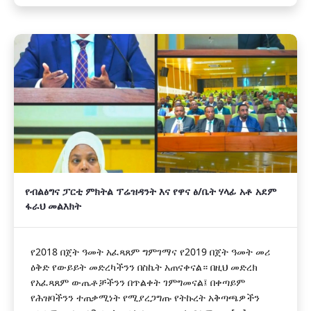
የብልፅግና ፓርቲ ምክትል ፕሬዝዳንት እና የዋና ፅ/ቤት ሃላፊ አቶ አደም
ፋራህ መልእክት
የ2018 በጀት ዓመት አፈጻጸም ግምገማና የ2019 በጀት ዓመት መሪ
ዕቅድ የውይይት መድረካችንን በስኬት አጠናቀናል። በዚህ መድረክ
የአፈጻጸም ውጤቶቻችንን በጥልቀት ገምግመናል፤ በቀጣይም
የሕዝባችንን ተጠቃሚነት የሚያረጋግጡ የትኩረት አቅጣጫዎችን