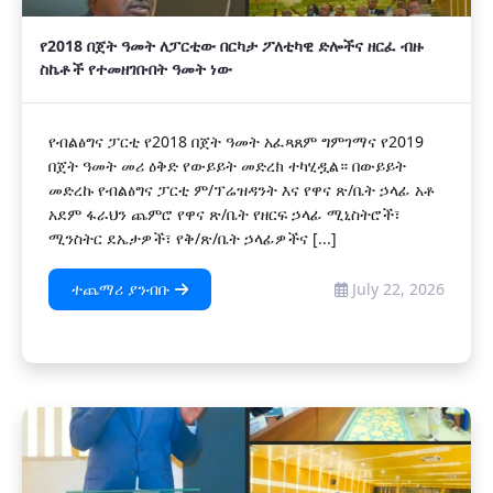
የ2018 በጀት ዓመት ለፓርቲው በርካታ ፖለቲካዊ ድሎችና ዘርፈ ብዙ
ስኬቶች የተመዘገቡበት ዓመት ነው
የብልፅግና ፓርቲ የ2018 በጀት ዓመት አፈጻጸም ግምገማና የ2019
በጀት ዓመት መሪ ዕቅድ የውይይት መድረክ ተካሂዷል። በውይይት
መድረኩ የብልፅግና ፓርቲ ም/ፕሬዝዳንት እና የዋና ጽ/ቤት ኃላፊ አቶ
አደም ፋራህን ጨምሮ የዋና ጽ/ቤት የዘርፍ ኃላፊ ሚኒስትሮች፣
ሚንስትር ደኤታዎች፣ የቅ/ጽ/ቤት ኃላፊዎችና [...]
ተጨማሪ ያንብቡ
July 22, 2026