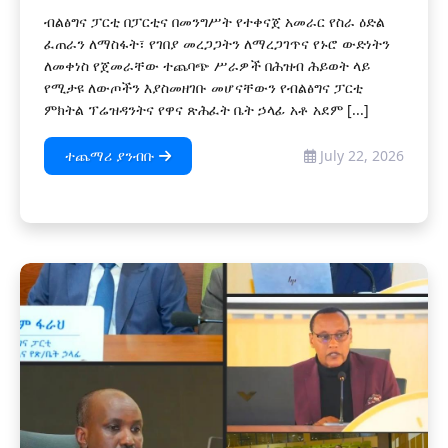
ብልፅግና ፓርቲ በፓርቲና በመንግሥት የተቀናጀ አመራር የስራ ዕድል
ፈጠራን ለማስፋት፣ የገበያ መረጋጋትን ለማረጋገጥና የኑሮ ውድነትን
ለመቀነስ የጀመራቸው ተጨባጭ ሥራዎች በሕዝብ ሕይወት ላይ
የሚታዩ ለውጦችን እያስመዘገቡ መሆናቸውን የብልፅግና ፓርቲ
ምክትል ፕሬዝዳንትና የዋና ጽሕፈት ቤት ኃላፊ አቶ አደም [...]
ተጨማሪ ያንብቡ
July 22, 2026