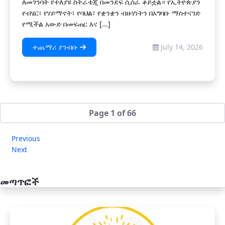
ለመገንባት የተለያዩ ስትራቴጂ በመንደፍ ሲሰራ ቆይቷል። የኢትዮጵያን
የብሄር፣ የሃይማኖት፣ የባህል፣ የቋንቋን ብዙሃነትን በአግባቡ ማስተናገድ
የሚችል አውድ በመፍጠር እና [...]
ተጨማሪ ያንብቡ
July 14, 2026
Page 1 of 66
Previous
Next
መጣጥፎች
አዲስ