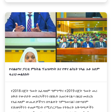
የብልፅግና ፓርቲ ምክትል ፕሬዝዳንት እና የዋና ፅ/ቤት ሃላፊ አቶ አደም
ፋራህ መልእክት
የ2018 በጀት ዓመት አፈጻጸም ግምገማና የ2019 በጀት ዓመት መሪ
ዕቅድ የውይይት መድረካችንን በስኬት አጠናቀናል። በዚህ መድረክ
የአፈጻጸም ውጤቶቻችንን በጥልቀት ገምግመናል፤ በቀጣይም
የሕዝባችንን ተጠቃሚነት የሚያረጋግጡ የትኩረት አቅጣጫዎችን