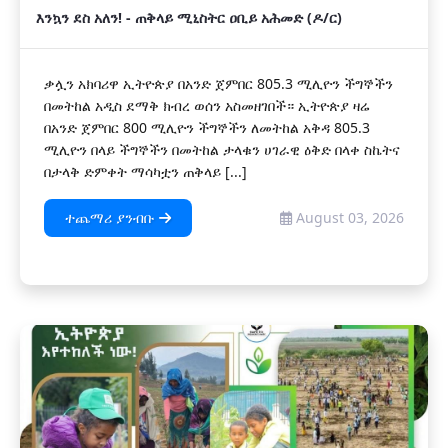
እንኳን ደስ አለን! - ጠቅላይ ሚኒስትር ዐቢይ አሕመድ (ዶ/ር)
ቃሏን አክባሪዋ ኢትዮጵያ በአንድ ጀምበር 805.3 ሚሊዮን ችግኞችን
በመትከል አዲስ ደማቅ ክብረ ወሰን አስመዘገበች። ኢትዮጵያ ዛሬ
በአንድ ጀምበር 800 ሚሊዮን ችግኞችን ለመትከል አቅዳ 805.3
ሚሊዮን በላይ ችግኞችን በመትከል ታላቁን ሀገራዊ ዕቅድ በላቀ ስኬትና
በታላቅ ድምቀት ማሳካቷን ጠቅላይ [...]
ተጨማሪ ያንብቡ
August 03, 2026