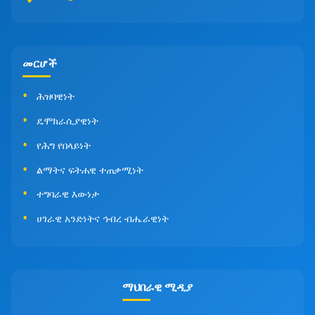
መርሆች
ሕዝባዊነት
ዴሞክራሲያዊነት
የሕግ የበላይነት
ልማትና ፍትሐዊ ተጠቃሚነት
ተግባራዊ እውነታ
ሀገራዊ አንድነትና ኅብረ ብሔራዊነት
ማህበራዊ ሚዲያ