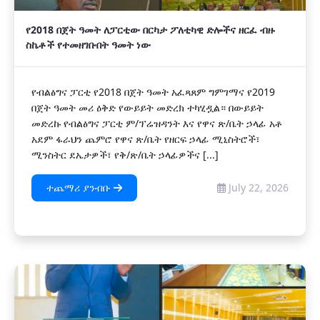
የ2018 በጀት ዓመት ለፓርቲው በርካታ ፖለቲካዊ ድሎችና ዘርፈ ብዙ
ስኬቶች የተመዘገቡበት ዓመት ነው
የብልፅግና ፓርቲ የ2018 በጀት ዓመት አፈጻጸም ግምገማና የ2019
በጀት ዓመት መሪ ዕቅድ የውይይት መድረክ ተካሂዷል። በውይይት
መድረኩ የብልፅግና ፓርቲ ም/ፕሬዝዳንት እና የዋና ጽ/ቤት ኃላፊ አቶ
አደም ፋራህን ጨምሮ የዋና ጽ/ቤት የዘርፍ ኃላፊ ሚኒስትሮች፣
ሚንስትር ደኤታዎች፣ የቅ/ጽ/ቤት ኃላፊዎችና [...]
ተጨማሪ ያንብቡ
July 22, 2026