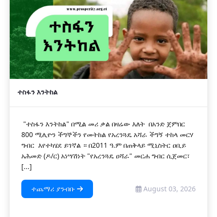
ተስፋን እንትከል
"ተስፋን እንትከል" በሚል መሪ ቃል በዛሬው እለት በአንድ ጀምበር
800 ሚሊዮን ችግኞችን የመትከል የአረንጓዴ አሻራ ችግኝ ተከላ መርሃ
ግብር እየተካሄደ ይገኛል ። በ2011 ዓ.ም በጠቅላይ ሚኒስትር ዐቢይ
አሕመድ (ዶ/ር) አነሣሽነት "የአረንጓዴ ዐሻራ" መርሐ ግብር ሲጀመር፣
[...]
ተጨማሪ ያንብቡ
August 03, 2026