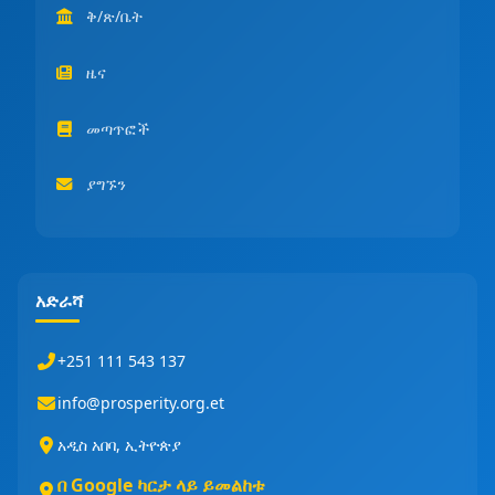
ቅ/ጽ/ቤት
ዜና
መጣጥፎች
ያግኙን
አድራሻ
+251 111 543 137
info@prosperity.org.et
አዲስ አበባ, ኢትዮጵያ
በ Google ካርታ ላይ ይመልከቱ