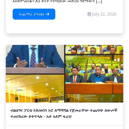
አስቀምጠናል። ለ3 ቀናት የተካሄደው መድረክ ዓላማውን [...]
ተጨማሪ ያንብቡ
July 22, 2026
ብልፅግና ፓርቲ የሕዝብን ኑሮ ለማሻሻል የጀመራቸው ተጨባጭ ለውጦች
ተጠናክረው ይቀጥላሉ - አቶ አደም ፋራህ