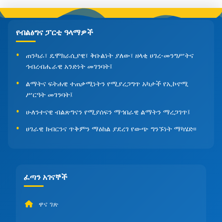
የብልፅግና ፓርቲ ዓላማዎች
ጠንካራ፣ ዴሞክራሲያዊ፣ ቅቡልነት ያለው፣ ዘላቂ ሀገረ-መንግሥትና
ኅብረብሔራዊ አንድነት መገንባት፤
ልማትና ፍትሐዊ ተጠቃሚነትን የሚያረጋግጥ አካታች የኢኮኖሚ
ሥርዓት መገንባት፤
ሁለንተናዊ ብልጽግናን የሚያሰፍን ማኅበራዊ ልማትን ማረጋገጥ፤
ሀገራዊ ክብርንና ጥቅምን ማዕከል ያደረገ የውጭ ግንኙነት ማካሄድ፡፡
ፈጣን አገናኞች
ዋና ገጽ