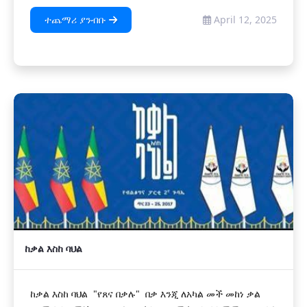
ተጨማሪ ያንብቡ
April 12, 2025
ከቃል እስከ ባህል
ከቃል እስከ ባህል "የጸና በቃሉ" በቃ እንጂ ለአካል መች መከነ ቃል