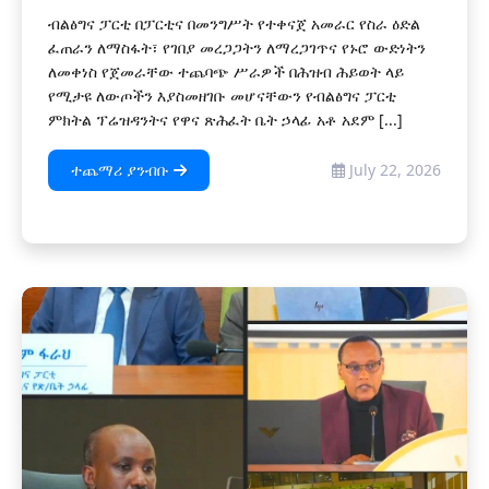
ብልፅግና ፓርቲ በፓርቲና በመንግሥት የተቀናጀ አመራር የስራ ዕድል
ፈጠራን ለማስፋት፣ የገበያ መረጋጋትን ለማረጋገጥና የኑሮ ውድነትን
ለመቀነስ የጀመራቸው ተጨባጭ ሥራዎች በሕዝብ ሕይወት ላይ
የሚታዩ ለውጦችን እያስመዘገቡ መሆናቸውን የብልፅግና ፓርቲ
ምክትል ፕሬዝዳንትና የዋና ጽሕፈት ቤት ኃላፊ አቶ አደም [...]
ተጨማሪ ያንብቡ
July 22, 2026