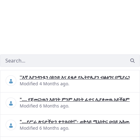
''እኛ እያንዳንዷን ሰከንድ እና ደቂቃ የኢትዮጲያን ብልፅግና በሚያረጋግጡ 
Modified 4 Months ago.
".... የጀመርነዉን እድገት ምንም አይነት ፈተና ሊያቆመዉ አይችልም"- ጠ
Modified 6 Months ago.
"....የሥራ ጽናታችሁን ቀጥሉበት!"- ጠቅላይ ሚኒስትር ዐብይ አሕመድ (ዶ
Modified 6 Months ago.