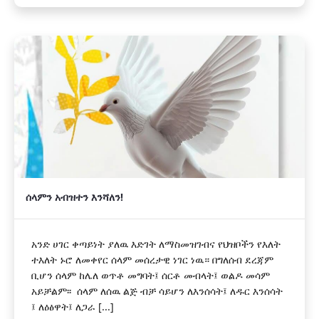
ሰላምን አብዝተን እንሻለን!
አንድ ሀገር ቀጣይነት ያለዉ እድገት ለማስመዝገብና የህዝቦችን የእለት
ተእለት ኑሮ ለመቀየር ሰላም መሰረታዊ ነገር ነዉ። በግለሰብ ደረጃም
ቢሆን ሰላም ከሌለ ወጥቶ መግባት፤ ሰርቶ መብላት፤ ወልዶ መሳም
አይቻልም፡፡ ሰላም ለሰዉ ልጅ ብቻ ሳይሆን ለእንሰሳት፤ ለዱር እንሰሳት
፤ ለዕፅዋት፤ ለጋራ [...]