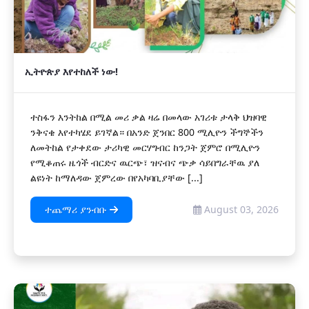
ኢትዮጵያ እየተከለች ነው!
ተስፋን እንትከል በሚል መሪ ቃል ዛሬ በመላው አገሪቱ ታላቅ ህዝባዊ
ንቅናቄ እየተካሄደ ይገኛል። በአንድ ጀንበር 800 ሚሊዮን ችግኞችን
ለመትከል የታቀደው ታሪካዊ መርሃግብር ከንጋት ጀምሮ በሚሊዮን
የሚቆጠሩ ዜጎች ብርድና ዉርጭ፣ ዝናብና ጭቃ ሳይበግራቸዉ ያለ
ልዩነት ከማለዳው ጀምረው በየአካባቢያቸው [...]
ተጨማሪ ያንብቡ
August 03, 2026