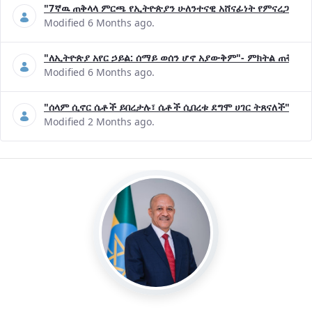
"7ኛዉ ጠቅላላ ምርጫ የኢትዮጵያን ሁለንተናዊ አሸናፊነት የምናረጋግጥበት እ
Modified 6 Months ago.
"ለኢትዮጵያ አየር ኃይል: ሰማይ ወሰን ሆኖ አያውቅም"- ምክትል ጠቅላይ 
Modified 6 Months ago.
"ሰላም ሲኖር ሴቶች ይበረታሉ፣ ሴቶች ሲበረቱ ደግሞ ሀገር ትጸናለች"- ዶ/
Modified 2 Months ago.