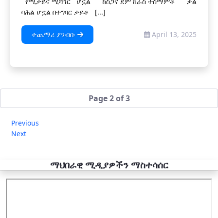
የሚታይና ሚሻገር ሆኗል ከስጋና ደም ከራስ ተስማምቶ ቃል
ባሕል ሆኗል በተግባር ታይቶ [...]
ተጨማሪ ያንብቡ
April 13, 2025
Page 2 of 3
Previous
Next
ማህበራዊ ሚዲያዎችን ማስተሳሰር