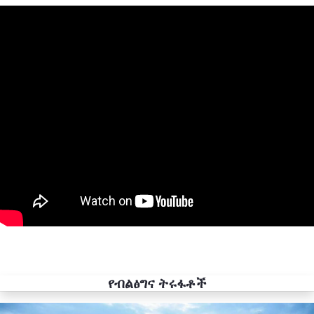
የብልፅግና ትሩፋቶች