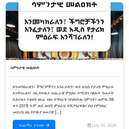
ሳምንታዊ መልዕክት
እንመካከራለን፣ ችግሮቻችንን እንፈታለን፣ ወደ አዲስ የታሪክ ምዕራፍ
እንሻገራለን! በኢትዮጵያ ብሔራዊ ምክክር ኮሚሽን ባለፉት ዓመታት
ሲከናወኑ የቆዩት ዘርፈ ብዙ ተግባራት ባሳለፍነዉ ሳምንት፤ ሐምሌ 08
ቀን 2018 ዓ.ም ወደ ወሳኝ ምዕራፍ ተሸጋግረዋል፡፡ ይህ የምክክር
መድረክ በኢትዮጵያ ዘመናዊ [...]
ተጨማሪ ያንብቡ
July 20, 2026