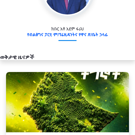
ክቡር አቶ አደም ፋራህ
የብልፅግና ፓርቲ ም/ፕሬዚዳንትና የዋና ጽ/ቤት ኃላፊ
ወቅታዊ ዜናዎች
አዲስ