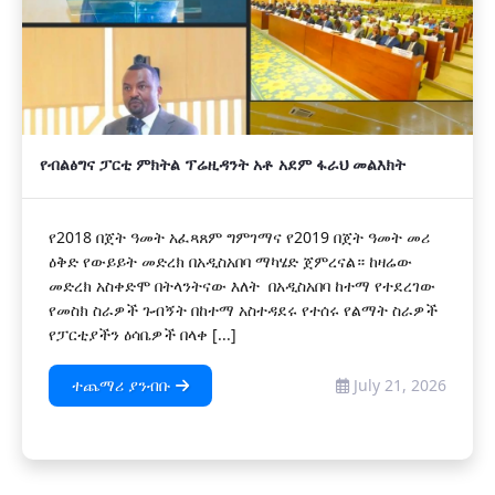
የብልፅግና ፓርቲ ምክትል ፕሬዚዳንት አቶ አደም ፋራህ መልእክት
የ2018 በጀት ዓመት አፈጻጸም ግምገማና የ2019 በጀት ዓመት መሪ
ዕቅድ የውይይት መድረክ በአዲስአበባ ማካሄድ ጀምረናል። ከዛሬው
መድረክ አስቀድሞ በትላንትናው እለት በአዲስአበባ ከተማ የተደረገው
የመስክ ስራዎች ጉብኝት በከተማ አስተዳደሩ የተሰሩ የልማት ስራዎች
የፓርቲያችን ዕሳቤዎች በላቀ [...]
ተጨማሪ ያንብቡ
July 21, 2026