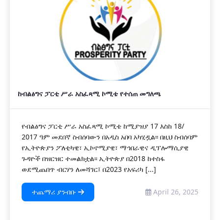
ከብልፅግና ፓርቲ ሥራ አስፈጻሚ ኮሚቴ የተሰጠ መግለጫ
የብልፅግና ፓርቲ ሥራ አስፈጻሚ ኮሚቴ ከሚያዝያ 17 እስከ 18/
2017 ዓም መደበኛ ስብሰባውን በአዲስ አበባ አካሂዷል፡፡ በዚህ ስብሰባም
የኢትዮጵያን ፖለቲካዊ፣ ኢኮኖሚያዊ፣ ማኅበራዊና ዲፕሎማሲያዊ
ጉዳዮች በዝርዝር ተመልክቷል፡፡ ኢትዮጵያ በ2018 ከተስፋ
ወደሚጨበጥ ብርሃን ለመሻገር፤ በ2023 የአፍሪካ [...]
ተጨማሪ ያንብቡ
April 26, 2025