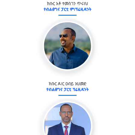
ክቡር አቶ ተመስገን ጥሩነህ
የብልፅግና ፓርቲ ም/ፕሬዚዳንት
ክቡር ዶ/ር ዐብይ አህመድ
የብልፅግና ፓርቲ ፕሬዚዳንት