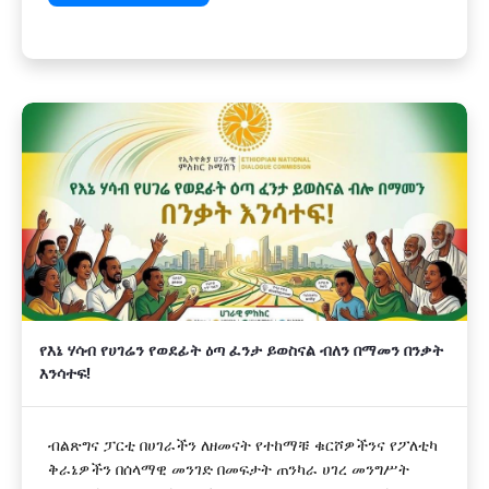
የእኔ ሃሳብ የሀገሬን የወደፊት ዕጣ ፈንታ ይወስናል ብለን በማመን በንቃት
እንሳተፍ!
ብልጽግና ፓርቲ በሀገራችን ለዘመናት የተከማቹ ቁርሾዎችንና የፖለቲካ
ቅራኔዎችን በሰላማዊ መንገድ በመፍታት ጠንካራ ሀገረ መንግሥት