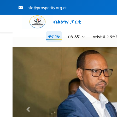
info@prosperity.org.et
ብልፅግና ፓርቲ
ዋና ገጽ
ስለ እኛ
ወቅታዊ ጉዳዮ
Skip to Main Content
Previous