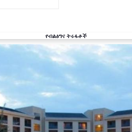
የብልፅግና ትሩፋቶች