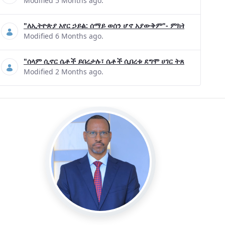
Modified 5 Months ago.
"ለኢትዮጵያ አየር ኃይል: ሰማይ ወሰን ሆኖ አያውቅም"- ምክትል ጠቅላይ ሚኒ
Modified 6 Months ago.
"ሰላም ሲኖር ሴቶች ይበረታሉ፣ ሴቶች ሲበረቱ ደግሞ ሀገር ትጸናለች"- ዶ/ር 
Modified 2 Months ago.