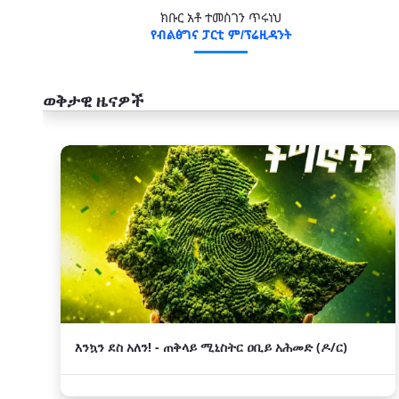
ክቡር አቶ ተመስገን ጥሩነህ
የብልፅግና ፓርቲ ም/ፕሬዚዳንት
ወቅታዊ ዜናዎች
አዲስ
እንኳን ደስ አለን! - ጠቅላይ ሚኒስትር ዐቢይ አሕመድ (ዶ/ር)