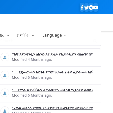
ባኤ
ክምችት
Language
''እኛ እያንዳንዷን ሰከንድ እና ደቂቃ የኢትዮጲያን ብልፅግና በሚያረጋግጡ ጉዳ
Modified 4 Months ago.
".... የጀመርነዉን እድገት ምንም አይነት ፈተና ሊያቆመዉ አይችልም"- ጠቅላ
Modified 6 Months ago.
"....የሥራ ጽናታችሁን ቀጥሉበት!"- ጠቅላይ ሚኒስትር ዐብይ አሕመድ (ዶ/ር
Modified 6 Months ago.
"7ኛዉ ጠቅላላ ምርጫ የኢትዮጵያን ሁለንተናዊ አሸናፊነት የምናረጋግጥበት እንዲ