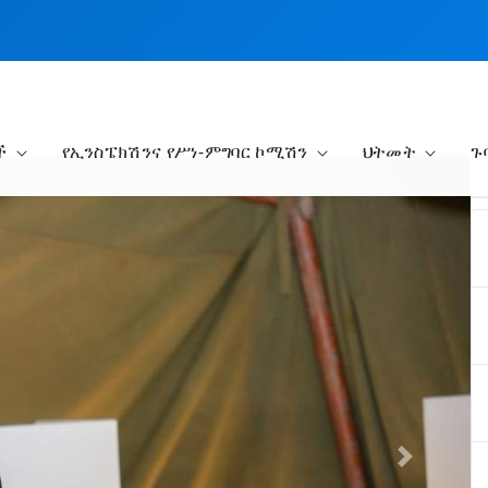
ች
የኢንስፔክሽንና የሥነ-ምግባር ኮሚሽን
ህትመት
ጉ
Next