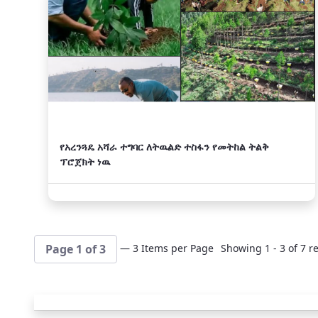
አዲስ
የአረንጓዴ አሻራ ተግባር ለትዉልድ ተስፋን የመትከል ትልቅ
ፕሮጀክት ነዉ
— 3 Items per Page
Showing 1 - 3 of 7 re
Page 1 of 3