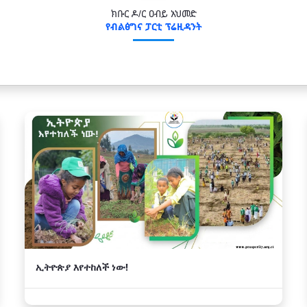
ክቡር ዶ/ር ዐብይ አህመድ
የብልፅግና ፓርቲ ፕሬዚዳንት
ኢትዮጵያ እየተከለች ነው!