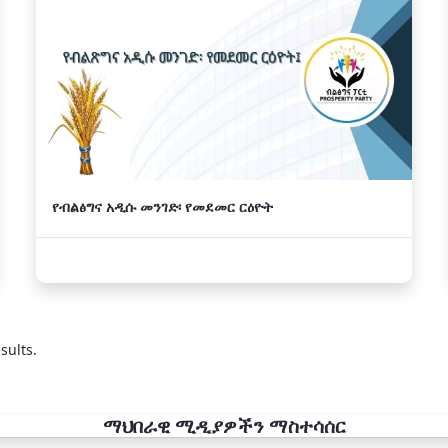
የብልፅግና አዲሱ መንገድ፡ የመደመር ርዕዮት
sults.
ማህበራዊ ሚዲያዎችን ማስተሳሰር