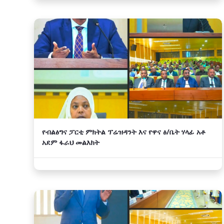
የብልፅግና ፓርቲ ምክትል ፕሬዝዳንት እና የዋና ፅ/ቤት ሃላፊ አቶ
አደም ፋራህ መልእክት