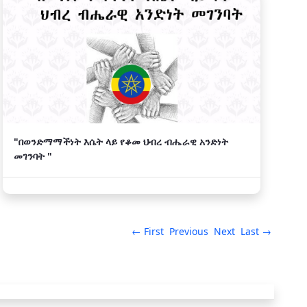
"በወንድማማችነት እሴት ላይ የቆመ ህብረ ብሔራዊ አንድነት
መገንባት "
← First
Previous
Next
Last →