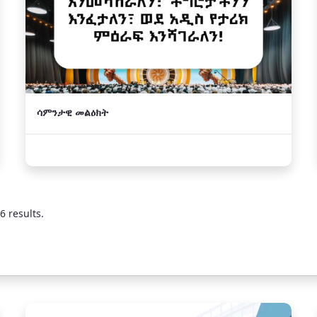
ሳምንታዊ መልዕክት
6 results.