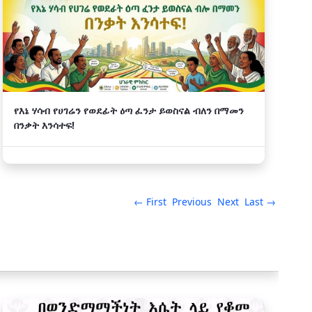
የእኔ ሃሳብ የሀገሬን የወደፊት ዕጣ ፈንታ ይወስናል ብለን በማመን
በንቃት እንሳተፍ!
← First
Previous
Next
Last →