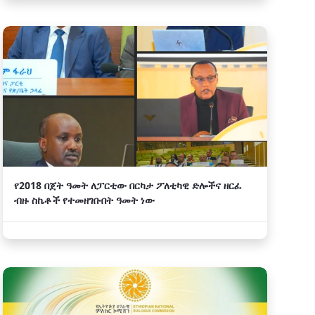
የ2018 በጀት ዓመት ለፓርቲው በርካታ ፖለቲካዊ ድሎችና ዘርፈ
ብዙ ስኬቶች የተመዘገቡበት ዓመት ነው