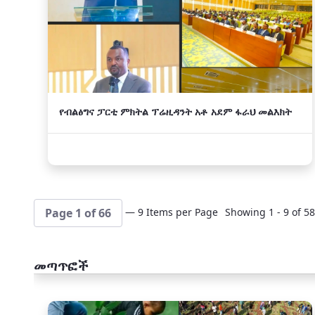
የብልፅግና ፓርቲ ምክትል ፕሬዚዳንት አቶ አደም ፋራህ መልእክት
— 9 Items per Page
Showing 1 - 9 of 58
Page 1 of 66
መጣጥፎች