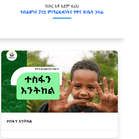
ክቡር አቶ አደም ፋራህ
የብልፅግና ፓርቲ ም/ፕሬዚዳንትና የዋና ጽ/ቤት ኃላፊ
ተስፋን እንትከል