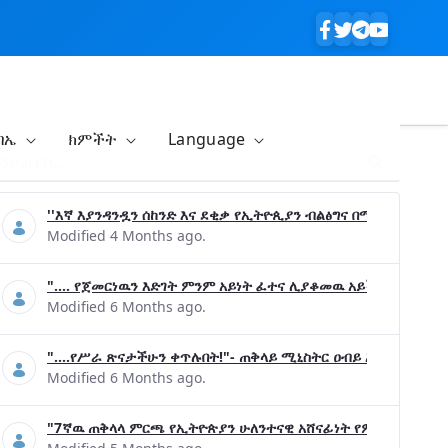
ባኤ
ክምችት
Language
''እኛ እያንዳንዷን ሰከንድ እና ደቂቃ የኢትዮጲያን ብልፅግና በሚያረጋግጡ ጉዳ
Modified 4 Months ago.
".... የጀመርነዉን እድገት ምንም አይነት ፈተና ሊያቆመዉ አይችልም"- ጠቅላ
Modified 6 Months ago.
"....የሥራ ጽናታችሁን ቀጥሉበት!"- ጠቅላይ ሚኒስትር ዐብይ አሕመድ (ዶ/ር
Modified 6 Months ago.
"7ኛዉ ጠቅላላ ምርጫ የኢትዮጵያን ሁለንተናዊ አሸናፊነት የምናረጋግጥበት እንዲ