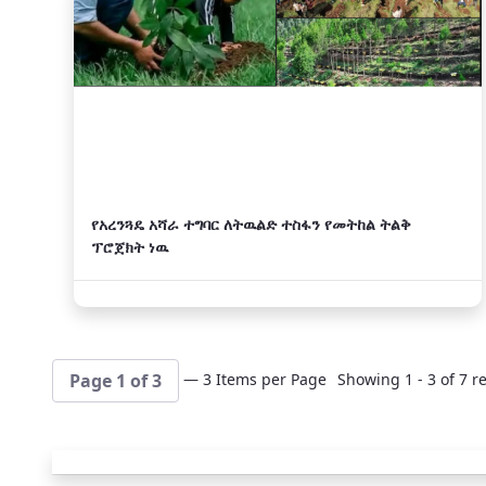
አዲስ
የአረንጓዴ አሻራ ተግባር ለትዉልድ ተስፋን የመትከል ትልቅ
ፕሮጀክት ነዉ
— 3 Items per Page
Showing 1 - 3 of 7 re
Page 1 of 3