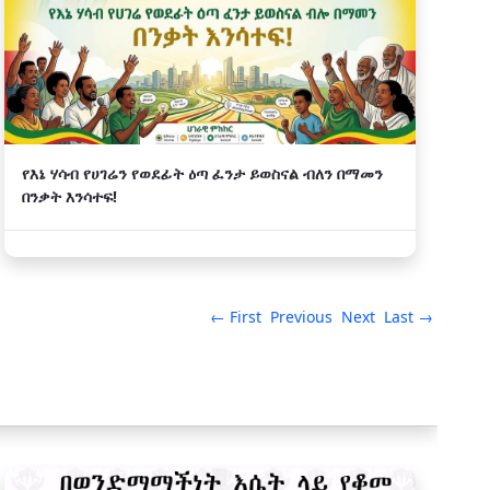
የእኔ ሃሳብ የሀገሬን የወደፊት ዕጣ ፈንታ ይወስናል ብለን በማመን
በንቃት እንሳተፍ!
← First
Previous
Next
Last →