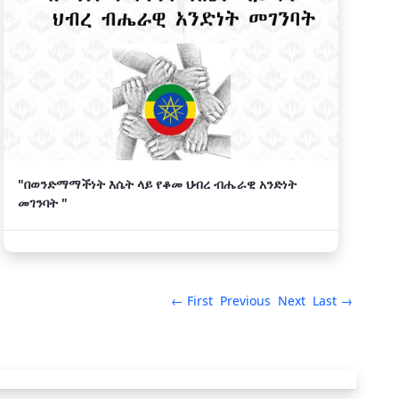
"በወንድማማችነት እሴት ላይ የቆመ ህብረ ብሔራዊ አንድነት
መገንባት "
← First
Previous
Next
Last →