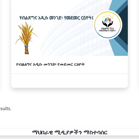
የብልፅግና አዲሱ መንገድ፡ የመደመር ርዕዮት
sults.
ማህበራዊ ሚዲያዎችን ማስተሳሰር