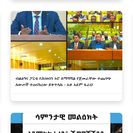
ብልፅግና ፓርቲ የሕዝብን ኑሮ ለማሻሻል የጀመራቸው ተጨባጭ
ለውጦች ተጠናክረው ይቀጥላሉ - አቶ አደም ፋራህ