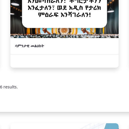
ሳምንታዊ መልዕክት
6 results.