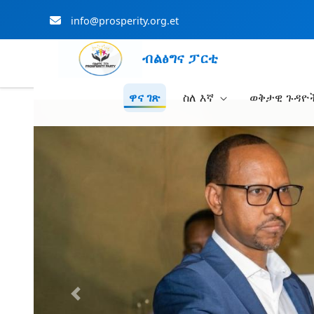
info@prosperity.org.et
ብልፅግና ፓርቲ
ዋና ገጽ
ስለ እኛ
ወቅታዊ ጉዳዮ
Skip to Main Content
Previous