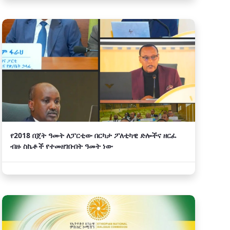
የ2018 በጀት ዓመት ለፓርቲው በርካታ ፖለቲካዊ ድሎችና ዘርፈ
ብዙ ስኬቶች የተመዘገቡበት ዓመት ነው