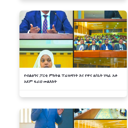
የብልፅግና ፓርቲ ምክትል ፕሬዝዳንት እና የዋና ፅ/ቤት ሃላፊ አቶ
አደም ፋራህ መልእክት