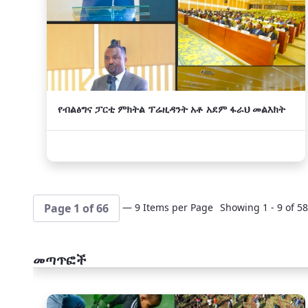
የብልፅግና ፓርቲ ምክትል ፕሬዚዳንት አቶ አደም ፋራህ መልእክት
— 9 Items per Page
Showing 1 - 9 of 58
Page 1 of 66
መጣጥፎች