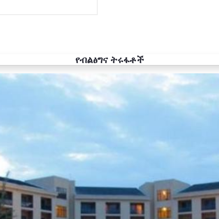
የብልፅግና ትሩፋቶች