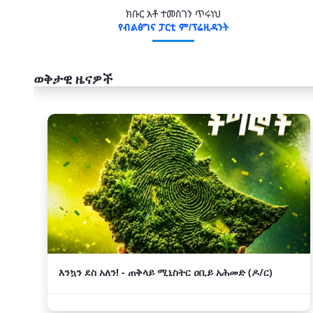
ክቡር አቶ ተመስገን ጥሩነህ
የብልፅግና ፓርቲ ም/ፕሬዚዳንት
ወቅታዊ ዜናዎች
አዲስ
እንኳን ደስ አለን! - ጠቅላይ ሚኒስትር ዐቢይ አሕመድ (ዶ/ር)