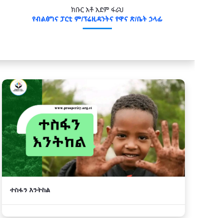
ክቡር አቶ አደም ፋራህ
የብልፅግና ፓርቲ ም/ፕሬዚዳንትና የዋና ጽ/ቤት ኃላፊ
ተስፋን እንትከል