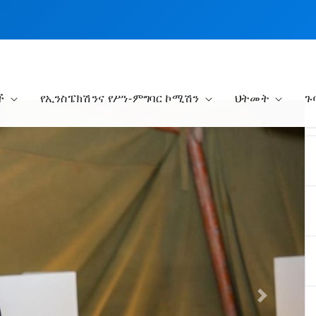
ች
የኢንስፔክሽንና የሥነ-ምግባር ኮሚሽን
ህትመት
ጉ
Next