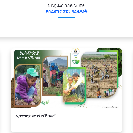
ክቡር ዶ/ር ዐብይ አህመድ
የብልፅግና ፓርቲ ፕሬዚዳንት
ኢትዮጵያ እየተከለች ነው!