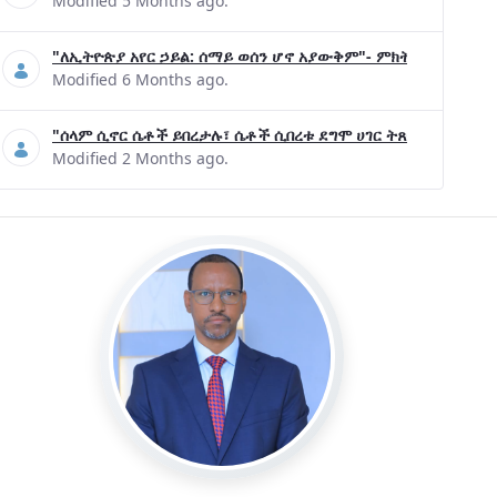
Modified 5 Months ago.
"ለኢትዮጵያ አየር ኃይል: ሰማይ ወሰን ሆኖ አያውቅም"- ምክትል ጠቅላይ ሚኒ
Modified 6 Months ago.
"ሰላም ሲኖር ሴቶች ይበረታሉ፣ ሴቶች ሲበረቱ ደግሞ ሀገር ትጸናለች"- ዶ/ር 
Modified 2 Months ago.