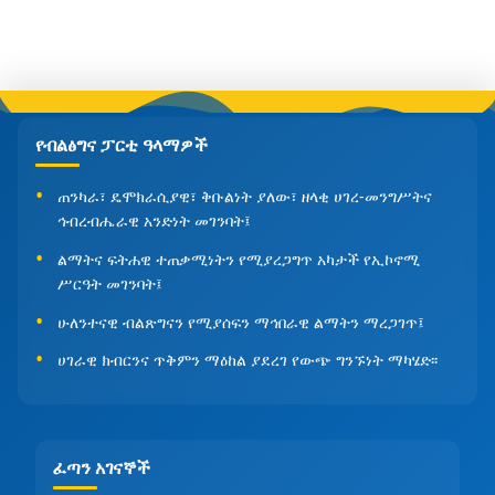
የብልፅግና ፓርቲ ዓላማዎች
ጠንካራ፣ ዴሞክራሲያዊ፣ ቅቡልነት ያለው፣ ዘላቂ ሀገረ-መንግሥትና
ኅብረብሔራዊ አንድነት መገንባት፤
ልማትና ፍትሐዊ ተጠቃሚነትን የሚያረጋግጥ አካታች የኢኮኖሚ
ሥርዓት መገንባት፤
ሁለንተናዊ ብልጽግናን የሚያሰፍን ማኅበራዊ ልማትን ማረጋገጥ፤
ሀገራዊ ክብርንና ጥቅምን ማዕከል ያደረገ የውጭ ግንኙነት ማካሄድ፡፡
ፈጣን አገናኞች