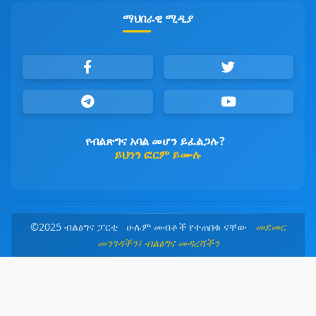
ማህበራዊ ሚዲያ
የብልጽግና አባል መሆን ይፈልጋሉ?
ይህንን ፎርም ይሙሉ
©2025 ብልፅግና ፓርቲ ሁሉም መብቶች የተጠበቁ ናቸው
መደመር
መንገዳችን፤ ብልፅግና መዳረሻችን