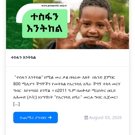
ተስፋን እንትከል
"ተስፋን እንትከል" በሚል መሪ ቃል በዛሬው እለት በአንድ ጀምበር
800 ሚሊዮን ችግኞችን የመትከል የአረንጓዴ አሻራ ችግኝ ተከላ መርሃ
ግብር እየተካሄደ ይገኛል ። በ2011 ዓ.ም በጠቅላይ ሚኒስትር ዐቢይ
አሕመድ (ዶ/ር) አነሣሽነት "የአረንጓዴ ዐሻራ" መርሐ ግብር ሲጀመር፣
[...]
ተጨማሪ ያንብቡ
August 03, 2026