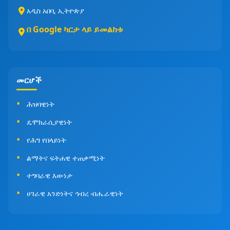
አዲስ አበባ, ኢትዮጵያ
በ Google ካርታ ላይ ይመልከቱ
መርሆች
ሕዝባዊነት
ዴሞክራሲያዊነት
የሕግ የበላይነት
ልማትና ፍትሐዊ ተጠቃሚነት
ተግባራዊ እውነታ
ሀገራዊ አንድነትና ኅብረ ብሔራዊነት