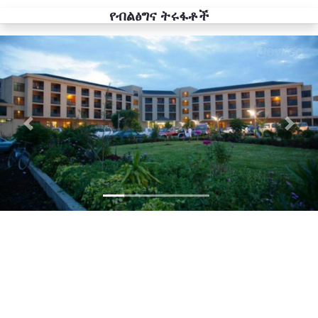
የብልፅግና ትሩፋቶች
Previous
Next