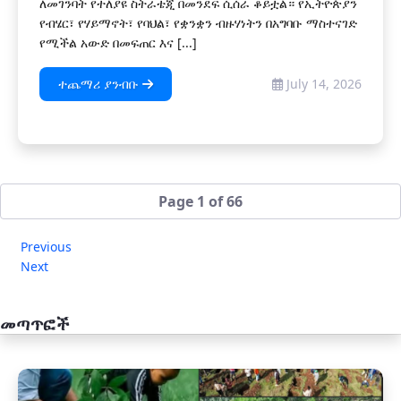
ለመገንባት የተለያዩ ስትራቴጂ በመንደፍ ሲሰራ ቆይቷል። የኢትዮጵያን
የብሄር፣ የሃይማኖት፣ የባህል፣ የቋንቋን ብዙሃነትን በአግባቡ ማስተናገድ
የሚችል አውድ በመፍጠር እና [...]
ተጨማሪ ያንብቡ
July 14, 2026
Page 1 of 66
Previous
Next
መጣጥፎች
አዲስ