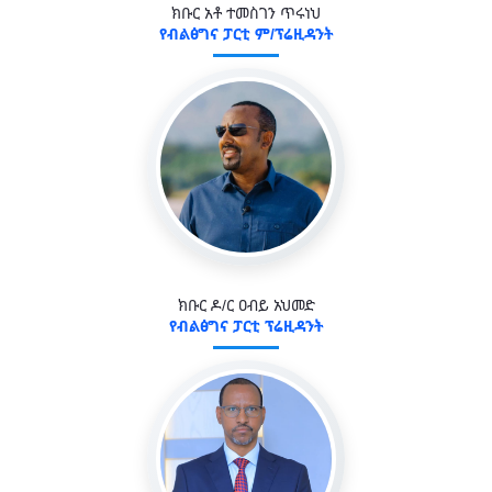
ክቡር አቶ ተመስገን ጥሩነህ
የብልፅግና ፓርቲ ም/ፕሬዚዳንት
ክቡር ዶ/ር ዐብይ አህመድ
የብልፅግና ፓርቲ ፕሬዚዳንት