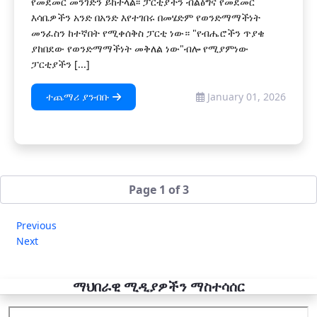
የመደመር መንገድን ይከተላል፡፡ ፓርቲያችን ብልፅግና የመደመር
እሳቤዎችን አንድ በአንድ እየተገበሩ በመሄድም የወንድማማችነት
መንፈስን ከተኛበት የሚቀሰቅስ ፓርቲ ነው። "የብሔሮችን ጥያቄ
ያከበደው የወንድማማችነት መቅለል ነው"ብሎ የሚያምነው
ፓርቲያችን [...]
ተጨማሪ ያንብቡ
January 01, 2026
Page 1 of 3
Previous
Next
ማህበራዊ ሚዲያዎችን ማስተሳሰር