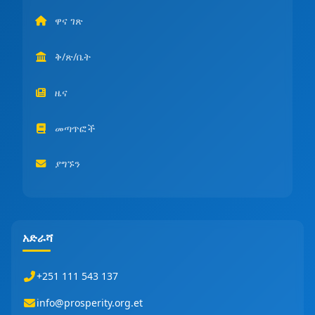
ዋና ገጽ
ቅ/ጽ/ቤት
ዜና
መጣጥፎች
ያግኙን
አድራሻ
+251 111 543 137
info@prosperity.org.et