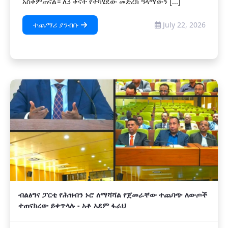
አስቀምጠናል። ለ3 ቀናት የተካሄደው መድረክ ዓላማውን [...]
ተጨማሪ ያንብቡ
July 22, 2026
ብልፅግና ፓርቲ የሕዝብን ኑሮ ለማሻሻል የጀመራቸው ተጨባጭ ለውጦች
ተጠናክረው ይቀጥላሉ - አቶ አደም ፋራህ