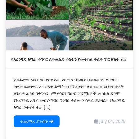
የአረንጓዴ አሻራ ተግባር ለትዉልድ ተስፋን የመትከል ትልቅ ፕሮጀክት ነዉ
የብልፅግና እሳቤ ስር የሰደደው የሰውን ህይወት በመለወጥ፣ የሀገርን
ገጽታ በመቀየር እና ዘላቂ ልማትን በማረጋገጥ ላይ ነው። ይህንን ታላቅ
ሀገራዊ ራዕይ በተግባር ከሚያሳዩን ግዙፍ ፕሮጀክቶች መካከል ደግሞ
የአረንጓዴ አሻራ መርሃ-ግብር ግንባር ቀደሙን ስፍራ ይይዛል። የአረንጓዴ
አሻራ ንቅናቄ ተራ [...]
ተጨማሪ ያንብቡ
July 04, 2026