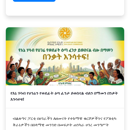
የእኔ ሃሳብ የሀገሬን የወደፊት ዕጣ ፈንታ ይወስናል ብለን በማመን በንቃት
እንሳተፍ!
ብልጽግና ፓርቲ በሀገራችን ለዘመናት የተከማቹ ቁርሾዎችንና የፖለቲካ
ቅራኔዎችን በሰላማዊ መንገድ በመፍታት ጠንካራ ሀገረ መንግሥት