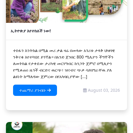
ኢትዮጵያ እየተከለች ነው!
ተስፋን እንትከል በሚል መሪ ቃል ዛሬ በመላው አገሪቱ ታላቅ ህዝባዊ
ንቅናቄ እየተካሄደ ይገኛል። በአንድ ጀንበር 800 ሚሊዮን ችግኞችን
ለመትከል የታቀደው ታሪካዊ መርሃግብር ከንጋት ጀምሮ በሚሊዮን
የሚቆጠሩ ዜጎች ብርድና ዉርጭ፣ ዝናብና ጭቃ ሳይበግራቸዉ ያለ
ልዩነት ከማለዳው ጀምረው በየአካባቢያቸው [...]
ተጨማሪ ያንብቡ
August 03, 2026