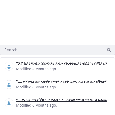
''እኛ እያንዳንዷን ሰከንድ እና ደቂቃ የኢትዮጲያን ብልፅግና በሚያረጋግጡ 
Modified 4 Months ago.
".... የጀመርነዉን እድገት ምንም አይነት ፈተና ሊያቆመዉ አይችልም"- ጠ
Modified 6 Months ago.
"....የሥራ ጽናታችሁን ቀጥሉበት!"- ጠቅላይ ሚኒስትር ዐብይ አሕመድ (ዶ
Modified 6 Months ago.