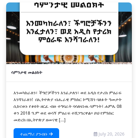
ሳምንታዊ መልዕክት
እንመካከራለን፣ ችግሮቻችንን እንፈታለን፣ ወደ አዲስ የታሪክ ምዕራፍ
እንሻገራለን! በኢትዮጵያ ብሔራዊ ምክክር ኮሚሽን ባለፉት ዓመታት
ሲከናወኑ የቆዩት ዘርፈ ብዙ ተግባራት ባሳለፍነዉ ሳምንት፤ ሐምሌ 08
ቀን 2018 ዓ.ም ወደ ወሳኝ ምዕራፍ ተሸጋግረዋል፡፡ ይህ የምክክር
መድረክ በኢትዮጵያ ዘመናዊ [...]
ተጨማሪ ያንብቡ
July 20, 2026