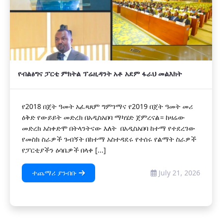
የብልፅግና ፓርቲ ምክትል ፕሬዚዳንት አቶ አደም ፋራህ መልእክት
የ2018 በጀት ዓመት አፈጻጸም ግምገማና የ2019 በጀት ዓመት መሪ
ዕቅድ የውይይት መድረክ በአዲስአበባ ማካሄድ ጀምረናል። ከዛሬው
መድረክ አስቀድሞ በትላንትናው እለት በአዲስአበባ ከተማ የተደረገው
የመስክ ስራዎች ጉብኝት በከተማ አስተዳደሩ የተሰሩ የልማት ስራዎች
የፓርቲያችን ዕሳቤዎች በላቀ [...]
ተጨማሪ ያንብቡ
July 21, 2026