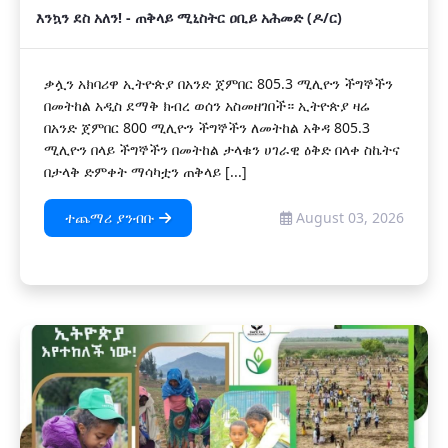
እንኳን ደስ አለን! - ጠቅላይ ሚኒስትር ዐቢይ አሕመድ (ዶ/ር)
ቃሏን አክባሪዋ ኢትዮጵያ በአንድ ጀምበር 805.3 ሚሊዮን ችግኞችን
በመትከል አዲስ ደማቅ ክብረ ወሰን አስመዘገበች። ኢትዮጵያ ዛሬ
በአንድ ጀምበር 800 ሚሊዮን ችግኞችን ለመትከል አቅዳ 805.3
ሚሊዮን በላይ ችግኞችን በመትከል ታላቁን ሀገራዊ ዕቅድ በላቀ ስኬትና
በታላቅ ድምቀት ማሳካቷን ጠቅላይ [...]
ተጨማሪ ያንብቡ
August 03, 2026