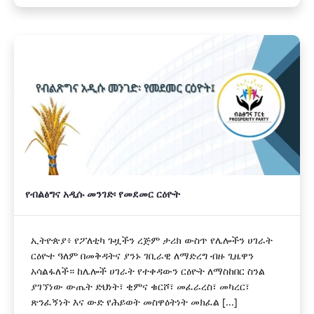
የብልፅግና አዲሱ መንገድ፡ የመደመር ርዕዮት
ኢትዮጵያ፥ የፖለቲካ ጉዟችን ረጅም ታሪክ ውስጥ የሌሎችን ሀገራት
ርዕዮተ ዓለም በመቅዳትና ያንኑ ገቢራዊ ለማድረግ ብዙ ጊዜዋን
አሳልፋለች። ከሌሎች ሀገራት የተቀዳውን ርዕዮት ለማስከበር ስንል
ያገኘነው ውጤት ድህነት፣ ቂምና ቁርሾ፣ መፈራረስ፣ መካረር፣
ጽንፈኝነት እና ውድ የሕይወት መስዋዕትነት መክፈል [...]