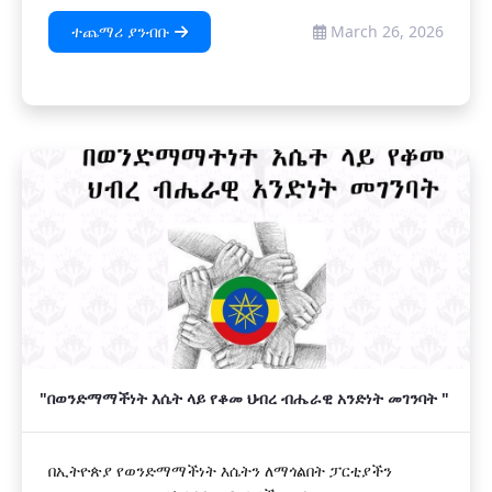
ተጨማሪ ያንብቡ
March 26, 2026
"በወንድማማችነት እሴት ላይ የቆመ ህብረ ብሔራዊ አንድነት መገንባት "
በኢትዮጵያ የወንድማማችነት እሴትን ለማጎልበት ፓርቲያችን