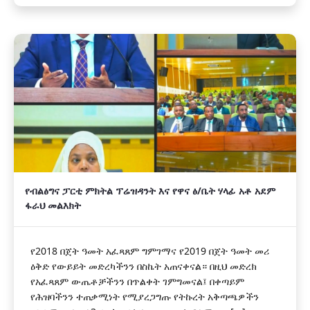
የብልፅግና ፓርቲ ምክትል ፕሬዝዳንት እና የዋና ፅ/ቤት ሃላፊ አቶ አደም
ፋራህ መልእክት
የ2018 በጀት ዓመት አፈጻጸም ግምገማና የ2019 በጀት ዓመት መሪ
ዕቅድ የውይይት መድረካችንን በስኬት አጠናቀናል። በዚህ መድረክ
የአፈጻጸም ውጤቶቻችንን በጥልቀት ገምግመናል፤ በቀጣይም
የሕዝባችንን ተጠቃሚነት የሚያረጋግጡ የትኩረት አቅጣጫዎችን