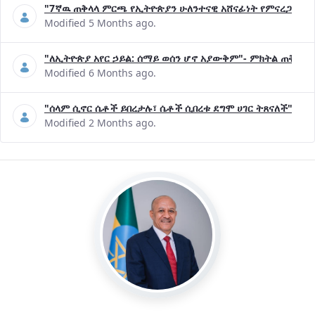
"7ኛዉ ጠቅላላ ምርጫ የኢትዮጵያን ሁለንተናዊ አሸናፊነት የምናረጋግጥበት እ
Modified 5 Months ago.
"ለኢትዮጵያ አየር ኃይል: ሰማይ ወሰን ሆኖ አያውቅም"- ምክትል ጠቅላይ 
Modified 6 Months ago.
"ሰላም ሲኖር ሴቶች ይበረታሉ፣ ሴቶች ሲበረቱ ደግሞ ሀገር ትጸናለች"- ዶ/
Modified 2 Months ago.