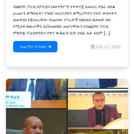
ብልፅግና ፓርቲ በፓርቲና በመንግሥት የተቀናጀ አመራር የስራ ዕድል
ፈጠራን ለማስፋት፣ የገበያ መረጋጋትን ለማረጋገጥና የኑሮ ውድነትን
ለመቀነስ የጀመራቸው ተጨባጭ ሥራዎች በሕዝብ ሕይወት ላይ
የሚታዩ ለውጦችን እያስመዘገቡ መሆናቸውን የብልፅግና ፓርቲ
ምክትል ፕሬዝዳንትና የዋና ጽሕፈት ቤት ኃላፊ አቶ አደም [...]
ተጨማሪ ያንብቡ
July 22, 2026