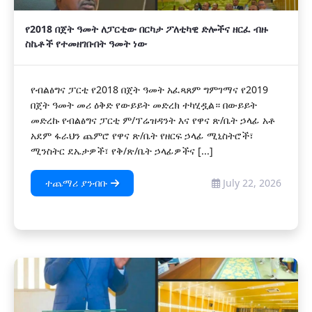
የ2018 በጀት ዓመት ለፓርቲው በርካታ ፖለቲካዊ ድሎችና ዘርፈ ብዙ
ስኬቶች የተመዘገቡበት ዓመት ነው
የብልፅግና ፓርቲ የ2018 በጀት ዓመት አፈጻጸም ግምገማና የ2019
በጀት ዓመት መሪ ዕቅድ የውይይት መድረክ ተካሂዷል። በውይይት
መድረኩ የብልፅግና ፓርቲ ም/ፕሬዝዳንት እና የዋና ጽ/ቤት ኃላፊ አቶ
አደም ፋራህን ጨምሮ የዋና ጽ/ቤት የዘርፍ ኃላፊ ሚኒስትሮች፣
ሚንስትር ደኤታዎች፣ የቅ/ጽ/ቤት ኃላፊዎችና [...]
ተጨማሪ ያንብቡ
July 22, 2026