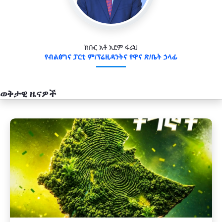
ክቡር አቶ አደም ፋራህ
የብልፅግና ፓርቲ ም/ፕሬዚዳንትና የዋና ጽ/ቤት ኃላፊ
ወቅታዊ ዜናዎች
አዲስ