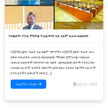
የብልፅግና ፓርቲ ምክትል ፕሬዚዳንት አቶ አደም ፋራህ መልእክት
የ2018 በጀት ዓመት አፈጻጸም ግምገማና የ2019 በጀት ዓመት መሪ
ዕቅድ የውይይት መድረክ በአዲስአበባ ማካሄድ ጀምረናል። ከዛሬው
መድረክ አስቀድሞ በትላንትናው እለት በአዲስአበባ ከተማ የተደረገው
የመስክ ስራዎች ጉብኝት በከተማ አስተዳደሩ የተሰሩ የልማት ስራዎች
የፓርቲያችን ዕሳቤዎች በላቀ [...]
ተጨማሪ ያንብቡ
July 21, 2026