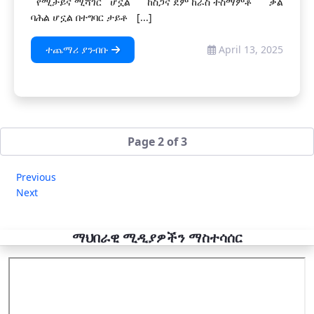
የሚታይና ሚሻገር ሆኗል ከስጋና ደም ከራስ ተስማምቶ ቃል
ባሕል ሆኗል በተግባር ታይቶ [...]
ተጨማሪ ያንብቡ
April 13, 2025
Page 2 of 3
Previous
Next
ማህበራዊ ሚዲያዎችን ማስተሳሰር