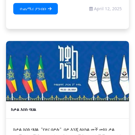
ተጨማሪ ያንብቡ
April 12, 2025
ከቃል እስከ ባህል
ከቃል እስከ ባህል "የጸና በቃሉ" በቃ እንጂ ለአካል መች መከነ ቃል