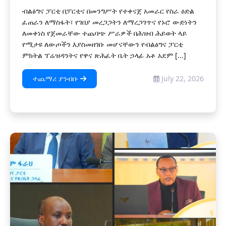
ብልፅግና ፓርቲ በፓርቲና በመንግሥት የተቀናጀ አመራር የስራ ዕድል
ፈጠራን ለማስፋት፣ የገበያ መረጋጋትን ለማረጋገጥና የኑሮ ውድነትን
ለመቀነስ የጀመራቸው ተጨባጭ ሥራዎች በሕዝብ ሕይወት ላይ
የሚታዩ ለውጦችን እያስመዘገቡ መሆናቸውን የብልፅግና ፓርቲ
ምክትል ፕሬዝዳንትና የዋና ጽሕፈት ቤት ኃላፊ አቶ አደም [...]
ተጨማሪ ያንብቡ
July 22, 2026