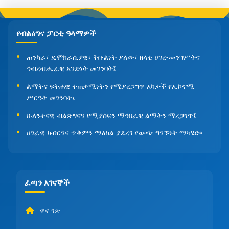
የብልፅግና ፓርቲ ዓላማዎች
ጠንካራ፣ ዴሞክራሲያዊ፣ ቅቡልነት ያለው፣ ዘላቂ ሀገረ-መንግሥትና
ኅብረብሔራዊ አንድነት መገንባት፤
ልማትና ፍትሐዊ ተጠቃሚነትን የሚያረጋግጥ አካታች የኢኮኖሚ
ሥርዓት መገንባት፤
ሁለንተናዊ ብልጽግናን የሚያሰፍን ማኅበራዊ ልማትን ማረጋገጥ፤
ሀገራዊ ክብርንና ጥቅምን ማዕከል ያደረገ የውጭ ግንኙነት ማካሄድ፡፡
ፈጣን አገናኞች
ዋና ገጽ