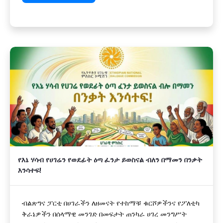
የእኔ ሃሳብ የሀገሬን የወደፊት ዕጣ ፈንታ ይወስናል ብለን በማመን በንቃት
እንሳተፍ!
ብልጽግና ፓርቲ በሀገራችን ለዘመናት የተከማቹ ቁርሾዎችንና የፖለቲካ
ቅራኔዎችን በሰላማዊ መንገድ በመፍታት ጠንካራ ሀገረ መንግሥት