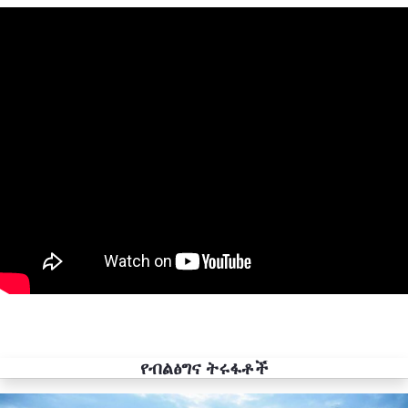
የብልፅግና ትሩፋቶች