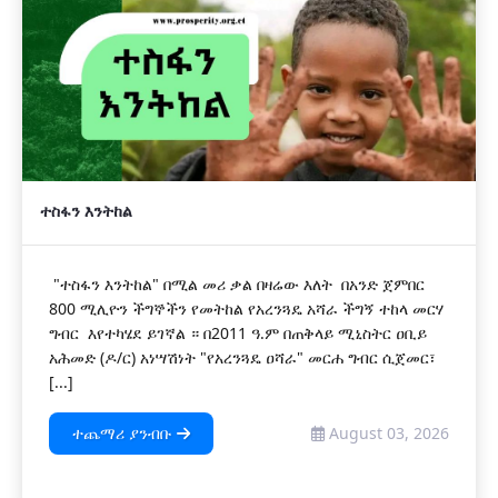
ተስፋን እንትከል
"ተስፋን እንትከል" በሚል መሪ ቃል በዛሬው እለት በአንድ ጀምበር
800 ሚሊዮን ችግኞችን የመትከል የአረንጓዴ አሻራ ችግኝ ተከላ መርሃ
ግብር እየተካሄደ ይገኛል ። በ2011 ዓ.ም በጠቅላይ ሚኒስትር ዐቢይ
አሕመድ (ዶ/ር) አነሣሽነት "የአረንጓዴ ዐሻራ" መርሐ ግብር ሲጀመር፣
[...]
ተጨማሪ ያንብቡ
August 03, 2026