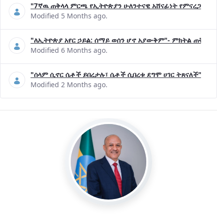
"7ኛዉ ጠቅላላ ምርጫ የኢትዮጵያን ሁለንተናዊ አሸናፊነት የምናረጋግጥበት እ
Modified 5 Months ago.
"ለኢትዮጵያ አየር ኃይል: ሰማይ ወሰን ሆኖ አያውቅም"- ምክትል ጠቅላይ 
Modified 6 Months ago.
"ሰላም ሲኖር ሴቶች ይበረታሉ፣ ሴቶች ሲበረቱ ደግሞ ሀገር ትጸናለች"- ዶ/
Modified 2 Months ago.