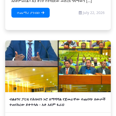
አስቀምጠናል። ለ3 ቀናት የተካሄደው መድረክ ዓላማውን [...]
ተጨማሪ ያንብቡ
July 22, 2026
ብልፅግና ፓርቲ የሕዝብን ኑሮ ለማሻሻል የጀመራቸው ተጨባጭ ለውጦች
ተጠናክረው ይቀጥላሉ - አቶ አደም ፋራህ