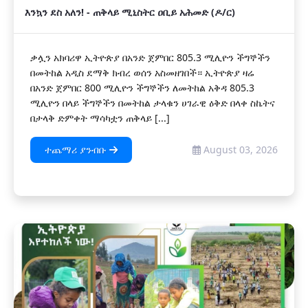
እንኳን ደስ አለን! - ጠቅላይ ሚኒስትር ዐቢይ አሕመድ (ዶ/ር)
ቃሏን አክባሪዋ ኢትዮጵያ በአንድ ጀምበር 805.3 ሚሊዮን ችግኞችን
በመትከል አዲስ ደማቅ ክብረ ወሰን አስመዘገበች። ኢትዮጵያ ዛሬ
በአንድ ጀምበር 800 ሚሊዮን ችግኞችን ለመትከል አቅዳ 805.3
ሚሊዮን በላይ ችግኞችን በመትከል ታላቁን ሀገራዊ ዕቅድ በላቀ ስኬትና
በታላቅ ድምቀት ማሳካቷን ጠቅላይ [...]
ተጨማሪ ያንብቡ
August 03, 2026