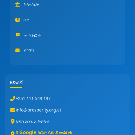
ቅ/ጽ/ቤት
ዜና
መጣጥፎች
ያግኙን
አድራሻ
+251 111 543 137
info@prosperity.org.et
አዲስ አበባ, ኢትዮጵያ
በ Google ካርታ ላይ ይመልከቱ