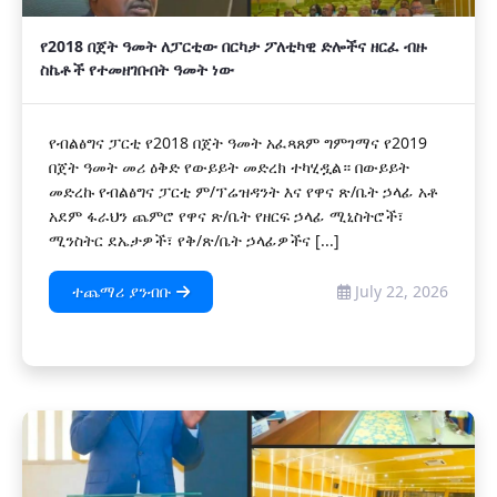
የ2018 በጀት ዓመት ለፓርቲው በርካታ ፖለቲካዊ ድሎችና ዘርፈ ብዙ
ስኬቶች የተመዘገቡበት ዓመት ነው
የብልፅግና ፓርቲ የ2018 በጀት ዓመት አፈጻጸም ግምገማና የ2019
በጀት ዓመት መሪ ዕቅድ የውይይት መድረክ ተካሂዷል። በውይይት
መድረኩ የብልፅግና ፓርቲ ም/ፕሬዝዳንት እና የዋና ጽ/ቤት ኃላፊ አቶ
አደም ፋራህን ጨምሮ የዋና ጽ/ቤት የዘርፍ ኃላፊ ሚኒስትሮች፣
ሚንስትር ደኤታዎች፣ የቅ/ጽ/ቤት ኃላፊዎችና [...]
ተጨማሪ ያንብቡ
July 22, 2026