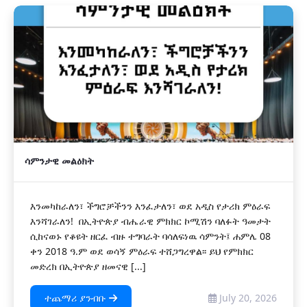
ሳምንታዊ መልዕክት
እንመካከራለን፣ ችግሮቻችንን እንፈታለን፣ ወደ አዲስ የታሪክ ምዕራፍ
እንሻገራለን! በኢትዮጵያ ብሔራዊ ምክክር ኮሚሽን ባለፉት ዓመታት
ሲከናወኑ የቆዩት ዘርፈ ብዙ ተግባራት ባሳለፍነዉ ሳምንት፤ ሐምሌ 08
ቀን 2018 ዓ.ም ወደ ወሳኝ ምዕራፍ ተሸጋግረዋል፡፡ ይህ የምክክር
መድረክ በኢትዮጵያ ዘመናዊ [...]
ተጨማሪ ያንብቡ
July 20, 2026