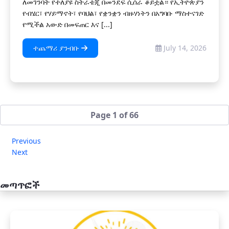
ለመገንባት የተለያዩ ስትራቴጂ በመንደፍ ሲሰራ ቆይቷል። የኢትዮጵያን
የብሄር፣ የሃይማኖት፣ የባህል፣ የቋንቋን ብዙሃነትን በአግባቡ ማስተናገድ
የሚችል አውድ በመፍጠር እና [...]
ተጨማሪ ያንብቡ
July 14, 2026
Page 1 of 66
Previous
Next
መጣጥፎች
አዲስ