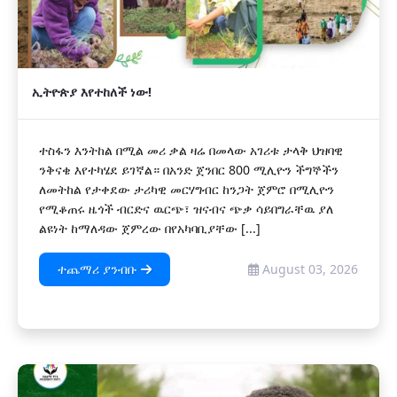
ኢትዮጵያ እየተከለች ነው!
ተስፋን እንትከል በሚል መሪ ቃል ዛሬ በመላው አገሪቱ ታላቅ ህዝባዊ
ንቅናቄ እየተካሄደ ይገኛል። በአንድ ጀንበር 800 ሚሊዮን ችግኞችን
ለመትከል የታቀደው ታሪካዊ መርሃግብር ከንጋት ጀምሮ በሚሊዮን
የሚቆጠሩ ዜጎች ብርድና ዉርጭ፣ ዝናብና ጭቃ ሳይበግራቸዉ ያለ
ልዩነት ከማለዳው ጀምረው በየአካባቢያቸው [...]
ተጨማሪ ያንብቡ
August 03, 2026