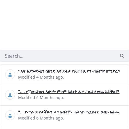
''እኛ እያንዳንዷን ሰከንድ እና ደቂቃ የኢትዮጲያን ብልፅግና በሚያረጋግጡ 
Modified 4 Months ago.
".... የጀመርነዉን እድገት ምንም አይነት ፈተና ሊያቆመዉ አይችልም"- ጠ
Modified 6 Months ago.
"....የሥራ ጽናታችሁን ቀጥሉበት!"- ጠቅላይ ሚኒስትር ዐብይ አሕመድ (ዶ
Modified 6 Months ago.