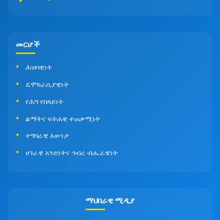
መርሆች
ሕዝባዊነት
ዴሞክራሲያዊነት
የሕግ የበላይነት
ልማትና ፍትሐዊ ተጠቃሚነት
ተግባራዊ እውነታ
ሀገራዊ አንድነትና ኅብረ ብሔራዊነት
ማህበራዊ ሚዲያ