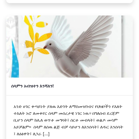
ሰላምን አብዝተን እንሻለን!
አንድ ሀገር ቀጣይነት ያለዉ እድገት ለማስመዝገብና የህዝቦችን የእለት
ተእለት ኑሮ ለመቀየር ሰላም መሰረታዊ ነገር ነዉ። በግለሰብ ደረጃም
ቢሆን ሰላም ከሌለ ወጥቶ መግባት፤ ሰርቶ መብላት፤ ወልዶ መሳም
አይቻልም፡፡ ሰላም ለሰዉ ልጅ ብቻ ሳይሆን ለእንሰሳት፤ ለዱር እንሰሳት
፤ ለዕፅዋት፤ ለጋራ [...]