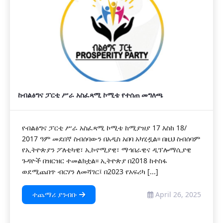
ከብልፅግና ፓርቲ ሥራ አስፈጻሚ ኮሚቴ የተሰጠ መግለጫ
የብልፅግና ፓርቲ ሥራ አስፈጻሚ ኮሚቴ ከሚያዝያ 17 እስከ 18/
2017 ዓም መደበኛ ስብሰባውን በአዲስ አበባ አካሂዷል፡፡ በዚህ ስብሰባም
የኢትዮጵያን ፖለቲካዊ፣ ኢኮኖሚያዊ፣ ማኅበራዊና ዲፕሎማሲያዊ
ጉዳዮች በዝርዝር ተመልክቷል፡፡ ኢትዮጵያ በ2018 ከተስፋ
ወደሚጨበጥ ብርሃን ለመሻገር፤ በ2023 የአፍሪካ [...]
ተጨማሪ ያንብቡ
April 26, 2025