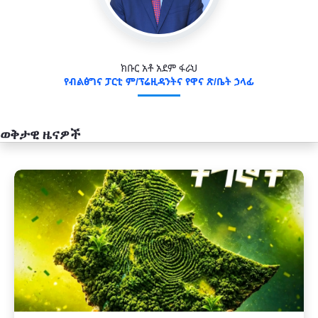
ክቡር አቶ አደም ፋራህ
የብልፅግና ፓርቲ ም/ፕሬዚዳንትና የዋና ጽ/ቤት ኃላፊ
ወቅታዊ ዜናዎች
አዲስ