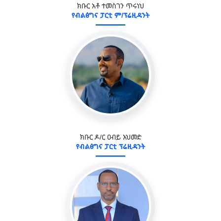
ክቡር አቶ ተመስገን ጥሩነህ
የብልፅግና ፓርቲ ም/ፕሬዚዳንት
ክቡር ዶ/ር ዐብይ አህመድ
የብልፅግና ፓርቲ ፕሬዚዳንት