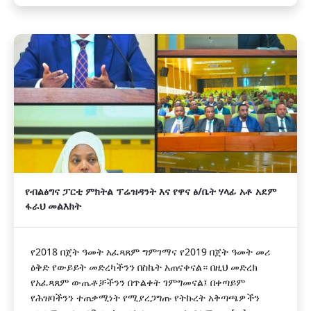
የብልፅግና ፓርቲ ምክትል ፕሬዝዳንት እና የዋና ፅ/ቤት ሃላፊ አቶ አደም
ፋራህ መልእክት
የ2018 በጀት ዓመት አፈጻጸም ግምገማና የ2019 በጀት ዓመት መሪ
ዕቅድ የውይይት መድረካችንን በስኬት አጠናቀናል። በዚህ መድረክ
የአፈጻጸም ውጤቶቻችንን በጥልቀት ገምግመናል፤ በቀጣይም
የሕዝባችንን ተጠቃሚነት የሚያረጋግጡ የትኩረት አቅጣጫዎችን