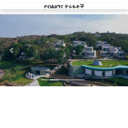
የብልፅግና ትሩፋቶች
Previous
Next