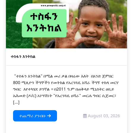
ተስፋን እንትከል
"ተስፋን እንትከል" በሚል መሪ ቃል በዛሬው እለት በአንድ ጀምበር
800 ሚሊዮን ችግኞችን የመትከል የአረንጓዴ አሻራ ችግኝ ተከላ መርሃ
ግብር እየተካሄደ ይገኛል ። በ2011 ዓ.ም በጠቅላይ ሚኒስትር ዐቢይ
አሕመድ (ዶ/ር) አነሣሽነት "የአረንጓዴ ዐሻራ" መርሐ ግብር ሲጀመር፣
[...]
ተጨማሪ ያንብቡ
August 03, 2026