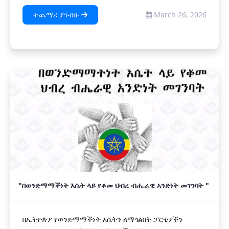
ተጨማሪ ያንብቡ
March 26, 2026
"በወንድማማችነት እሴት ላይ የቆመ ህብረ ብሔራዊ አንድነት መገንባት "
በኢትዮጵያ የወንድማማችነት እሴትን ለማጎልበት ፓርቲያችን