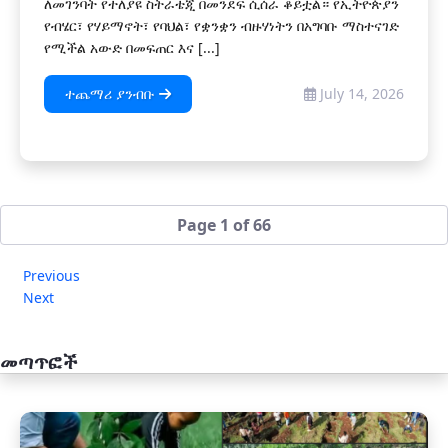
ለመገንባት የተለያዩ ስትራቴጂ በመንደፍ ሲሰራ ቆይቷል። የኢትዮጵያን
የብሄር፣ የሃይማኖት፣ የባህል፣ የቋንቋን ብዙሃነትን በአግባቡ ማስተናገድ
የሚችል አውድ በመፍጠር እና [...]
ተጨማሪ ያንብቡ
July 14, 2026
Page 1 of 66
Previous
Next
መጣጥፎች
አዲስ