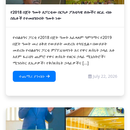
የ2018 በጀት ዓመት ለፓርቲው በርካታ ፖለቲካዊ ድሎችና ዘርፈ ብዙ
ስኬቶች የተመዘገቡበት ዓመት ነው
የብልፅግና ፓርቲ የ2018 በጀት ዓመት አፈጻጸም ግምገማና የ2019
በጀት ዓመት መሪ ዕቅድ የውይይት መድረክ ተካሂዷል። በውይይት
መድረኩ የብልፅግና ፓርቲ ም/ፕሬዝዳንት እና የዋና ጽ/ቤት ኃላፊ አቶ
አደም ፋራህን ጨምሮ የዋና ጽ/ቤት የዘርፍ ኃላፊ ሚኒስትሮች፣
ሚንስትር ደኤታዎች፣ የቅ/ጽ/ቤት ኃላፊዎችና [...]
ተጨማሪ ያንብቡ
July 22, 2026