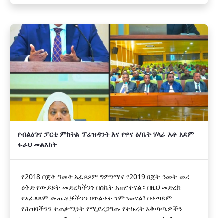
የብልፅግና ፓርቲ ምክትል ፕሬዝዳንት እና የዋና ፅ/ቤት ሃላፊ አቶ አደም
ፋራህ መልእክት
የ2018 በጀት ዓመት አፈጻጸም ግምገማና የ2019 በጀት ዓመት መሪ
ዕቅድ የውይይት መድረካችንን በስኬት አጠናቀናል። በዚህ መድረክ
የአፈጻጸም ውጤቶቻችንን በጥልቀት ገምግመናል፤ በቀጣይም
የሕዝባችንን ተጠቃሚነት የሚያረጋግጡ የትኩረት አቅጣጫዎችን