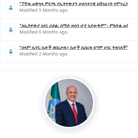
"7ኛዉ ጠቅላላ ምርጫ የኢትዮጵያን ሁለንተናዊ አሸናፊነት የምናረጋግጥበት እ
Modified 5 Months ago.
"ለኢትዮጵያ አየር ኃይል: ሰማይ ወሰን ሆኖ አያውቅም"- ምክትል ጠቅላይ 
Modified 6 Months ago.
"ሰላም ሲኖር ሴቶች ይበረታሉ፣ ሴቶች ሲበረቱ ደግሞ ሀገር ትጸናለች"- ዶ/
Modified 2 Months ago.