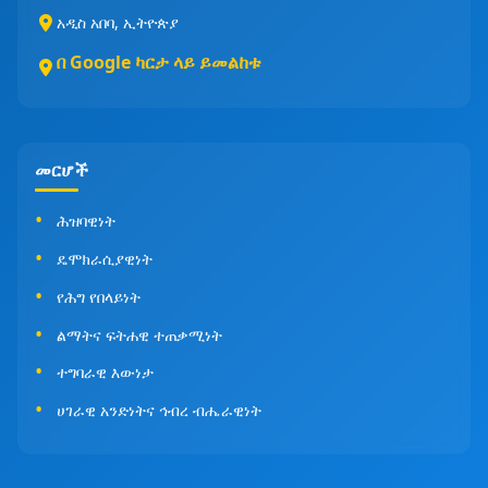
አዲስ አበባ, ኢትዮጵያ
በ Google ካርታ ላይ ይመልከቱ
መርሆች
ሕዝባዊነት
ዴሞክራሲያዊነት
የሕግ የበላይነት
ልማትና ፍትሐዊ ተጠቃሚነት
ተግባራዊ እውነታ
ሀገራዊ አንድነትና ኅብረ ብሔራዊነት