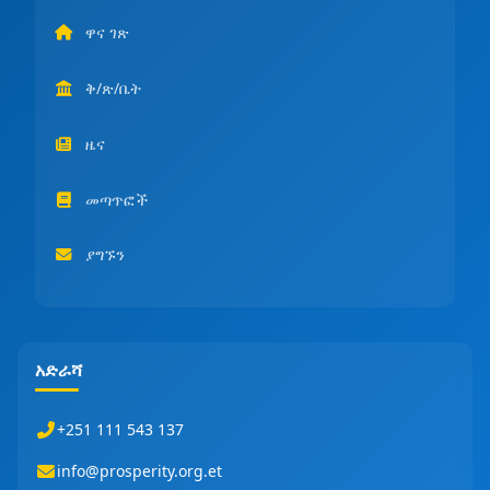
ዋና ገጽ
ቅ/ጽ/ቤት
ዜና
መጣጥፎች
ያግኙን
አድራሻ
+251 111 543 137
info@prosperity.org.et