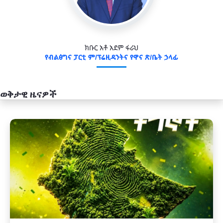
ክቡር አቶ አደም ፋራህ
የብልፅግና ፓርቲ ም/ፕሬዚዳንትና የዋና ጽ/ቤት ኃላፊ
ወቅታዊ ዜናዎች
አዲስ