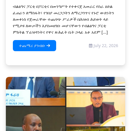
ብልፅግና ፓርቲ በፓርቲና በመንግሥት የተቀናጀ አመራር የስራ ዕድል
ፈጠራን ለማስፋት፣ የገበያ መረጋጋትን ለማረጋገጥና የኑሮ ውድነትን
ለመቀነስ የጀመራቸው ተጨባጭ ሥራዎች በሕዝብ ሕይወት ላይ
የሚታዩ ለውጦችን እያስመዘገቡ መሆናቸውን የብልፅግና ፓርቲ
ምክትል ፕሬዝዳንትና የዋና ጽሕፈት ቤት ኃላፊ አቶ አደም [...]
ተጨማሪ ያንብቡ
July 22, 2026