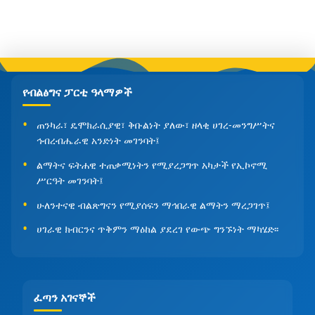
የብልፅግና ፓርቲ ዓላማዎች
ጠንካራ፣ ዴሞክራሲያዊ፣ ቅቡልነት ያለው፣ ዘላቂ ሀገረ-መንግሥትና
ኅብረብሔራዊ አንድነት መገንባት፤
ልማትና ፍትሐዊ ተጠቃሚነትን የሚያረጋግጥ አካታች የኢኮኖሚ
ሥርዓት መገንባት፤
ሁለንተናዊ ብልጽግናን የሚያሰፍን ማኅበራዊ ልማትን ማረጋገጥ፤
ሀገራዊ ክብርንና ጥቅምን ማዕከል ያደረገ የውጭ ግንኙነት ማካሄድ፡፡
ፈጣን አገናኞች