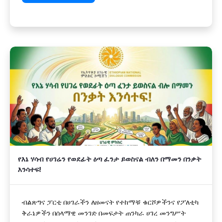
የእኔ ሃሳብ የሀገሬን የወደፊት ዕጣ ፈንታ ይወስናል ብለን በማመን በንቃት
እንሳተፍ!
ብልጽግና ፓርቲ በሀገራችን ለዘመናት የተከማቹ ቁርሾዎችንና የፖለቲካ
ቅራኔዎችን በሰላማዊ መንገድ በመፍታት ጠንካራ ሀገረ መንግሥት