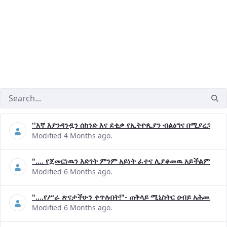
''እኛ እያንዳንዷን ሰከንድ እና ደቂቃ የኢትዮጲያን ብልፅግና በሚያረጋግጡ 
Modified 4 Months ago.
".... የጀመርነዉን እድገት ምንም አይነት ፈተና ሊያቆመዉ አይችልም"- ጠ
Modified 6 Months ago.
"....የሥራ ጽናታችሁን ቀጥሉበት!"- ጠቅላይ ሚኒስትር ዐብይ አሕመድ (ዶ
Modified 6 Months ago.