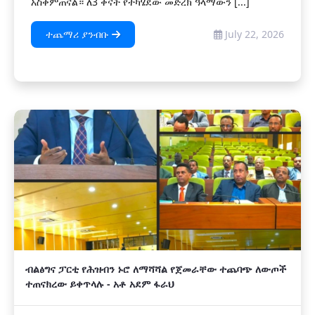
አስቀምጠናል። ለ3 ቀናት የተካሄደው መድረክ ዓላማውን [...]
ተጨማሪ ያንብቡ
July 22, 2026
ብልፅግና ፓርቲ የሕዝብን ኑሮ ለማሻሻል የጀመራቸው ተጨባጭ ለውጦች
ተጠናክረው ይቀጥላሉ - አቶ አደም ፋራህ