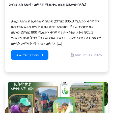
እንኳን ደስ አለን! - ጠቅላይ ሚኒስትር ዐቢይ አሕመድ (ዶ/ር)
ቃሏን አክባሪዋ ኢትዮጵያ በአንድ ጀምበር 805.3 ሚሊዮን ችግኞችን
በመትከል አዲስ ደማቅ ክብረ ወሰን አስመዘገበች። ኢትዮጵያ ዛሬ
በአንድ ጀምበር 800 ሚሊዮን ችግኞችን ለመትከል አቅዳ 805.3
ሚሊዮን በላይ ችግኞችን በመትከል ታላቁን ሀገራዊ ዕቅድ በላቀ ስኬትና
በታላቅ ድምቀት ማሳካቷን ጠቅላይ [...]
ተጨማሪ ያንብቡ
August 03, 2026