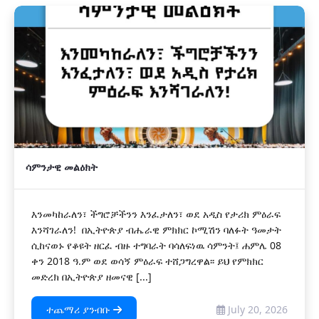
ሳምንታዊ መልዕክት
እንመካከራለን፣ ችግሮቻችንን እንፈታለን፣ ወደ አዲስ የታሪክ ምዕራፍ
እንሻገራለን! በኢትዮጵያ ብሔራዊ ምክክር ኮሚሽን ባለፉት ዓመታት
ሲከናወኑ የቆዩት ዘርፈ ብዙ ተግባራት ባሳለፍነዉ ሳምንት፤ ሐምሌ 08
ቀን 2018 ዓ.ም ወደ ወሳኝ ምዕራፍ ተሸጋግረዋል፡፡ ይህ የምክክር
መድረክ በኢትዮጵያ ዘመናዊ [...]
ተጨማሪ ያንብቡ
July 20, 2026