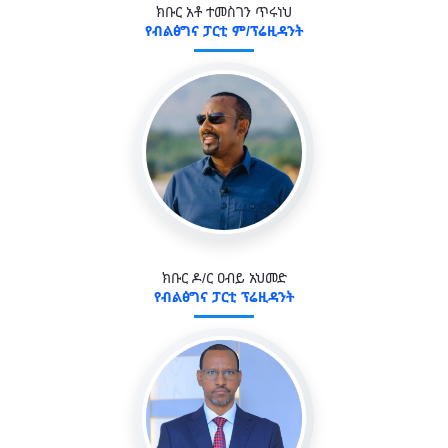
ክቡር አቶ ተመስገን ጥሩነህ
የብልፅግና ፓርቲ ም/ፕሬዚዳንት
ክቡር ዶ/ር ዐብይ አህመድ
የብልፅግና ፓርቲ ፕሬዚዳንት