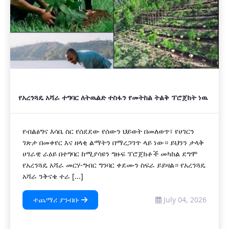
የአረንጓዴ አሻራ ተግባር ለትዉልድ ተስፋን የመትከል ትልቅ ፕሮጀክት ነዉ
የብልፅግና እሳቤ ስር የሰደደው የሰውን ህይወት በመለወጥ፣ የሀገርን
ገጽታ በመቀየር እና ዘላቂ ልማትን በማረጋገጥ ላይ ነው። ይህንን ታላቅ
ሀገራዊ ራዕይ በተግባር ከሚያሳዩን ግዙፍ ፕሮጀክቶች መካከል ደግሞ
የአረንጓዴ አሻራ መርሃ-ግብር ግንባር ቀደሙን ስፍራ ይይዛል። የአረንጓዴ
አሻራ ንቅናቄ ተራ [...]
ተጨማሪ ያንብቡ
July 04, 2026