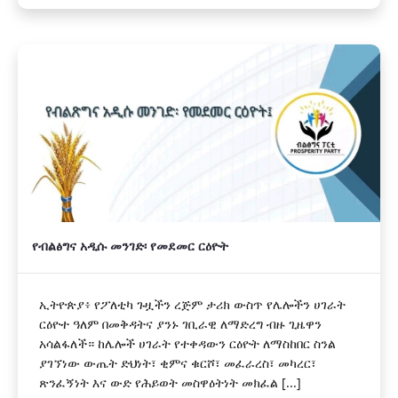
የብልፅግና አዲሱ መንገድ፡ የመደመር ርዕዮት
ኢትዮጵያ፥ የፖለቲካ ጉዟችን ረጅም ታሪክ ውስጥ የሌሎችን ሀገራት
ርዕዮተ ዓለም በመቅዳትና ያንኑ ገቢራዊ ለማድረግ ብዙ ጊዜዋን
አሳልፋለች። ከሌሎች ሀገራት የተቀዳውን ርዕዮት ለማስከበር ስንል
ያገኘነው ውጤት ድህነት፣ ቂምና ቁርሾ፣ መፈራረስ፣ መካረር፣
ጽንፈኝነት እና ውድ የሕይወት መስዋዕትነት መክፈል [...]