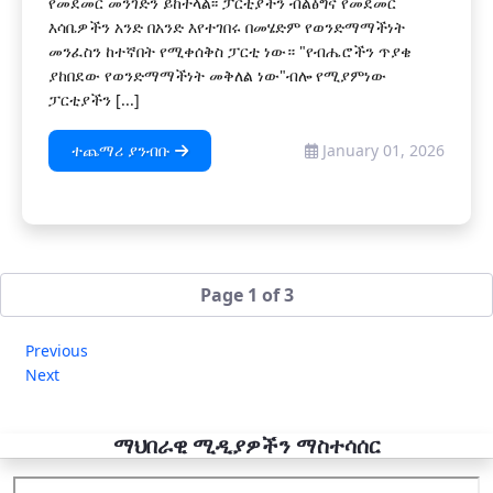
የመደመር መንገድን ይከተላል፡፡ ፓርቲያችን ብልፅግና የመደመር
እሳቤዎችን አንድ በአንድ እየተገበሩ በመሄድም የወንድማማችነት
መንፈስን ከተኛበት የሚቀሰቅስ ፓርቲ ነው። "የብሔሮችን ጥያቄ
ያከበደው የወንድማማችነት መቅለል ነው"ብሎ የሚያምነው
ፓርቲያችን [...]
ተጨማሪ ያንብቡ
January 01, 2026
Page 1 of 3
Previous
Next
ማህበራዊ ሚዲያዎችን ማስተሳሰር