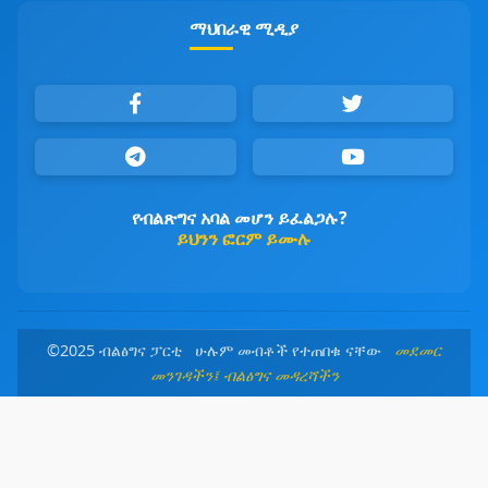
ማህበራዊ ሚዲያ
የብልጽግና አባል መሆን ይፈልጋሉ?
ይህንን ፎርም ይሙሉ
©2025 ብልፅግና ፓርቲ ሁሉም መብቶች የተጠበቁ ናቸው
መደመር
መንገዳችን፤ ብልፅግና መዳረሻችን