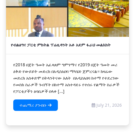
የብልፅግና ፓርቲ ምክትል ፕሬዚዳንት አቶ አደም ፋራህ መልእክት
የ2018 በጀት ዓመት አፈጻጸም ግምገማና የ2019 በጀት ዓመት መሪ
ዕቅድ የውይይት መድረክ በአዲስአበባ ማካሄድ ጀምረናል። ከዛሬው
መድረክ አስቀድሞ በትላንትናው እለት በአዲስአበባ ከተማ የተደረገው
የመስክ ስራዎች ጉብኝት በከተማ አስተዳደሩ የተሰሩ የልማት ስራዎች
የፓርቲያችን ዕሳቤዎች በላቀ [...]
ተጨማሪ ያንብቡ
July 21, 2026