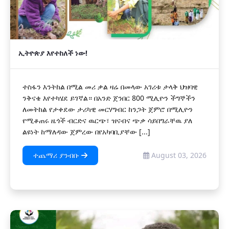
ኢትዮጵያ እየተከለች ነው!
ተስፋን እንትከል በሚል መሪ ቃል ዛሬ በመላው አገሪቱ ታላቅ ህዝባዊ
ንቅናቄ እየተካሄደ ይገኛል። በአንድ ጀንበር 800 ሚሊዮን ችግኞችን
ለመትከል የታቀደው ታሪካዊ መርሃግብር ከንጋት ጀምሮ በሚሊዮን
የሚቆጠሩ ዜጎች ብርድና ዉርጭ፣ ዝናብና ጭቃ ሳይበግራቸዉ ያለ
ልዩነት ከማለዳው ጀምረው በየአካባቢያቸው [...]
ተጨማሪ ያንብቡ
August 03, 2026