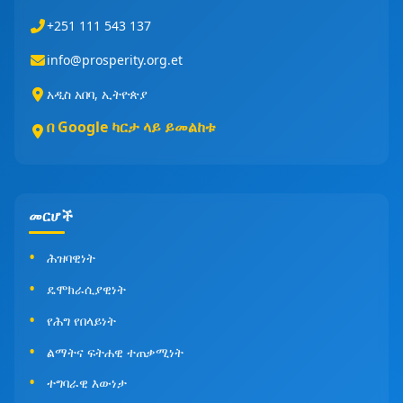
+251 111 543 137
info@prosperity.org.et
አዲስ አበባ, ኢትዮጵያ
በ Google ካርታ ላይ ይመልከቱ
መርሆች
ሕዝባዊነት
ዴሞክራሲያዊነት
የሕግ የበላይነት
ልማትና ፍትሐዊ ተጠቃሚነት
ተግባራዊ እውነታ