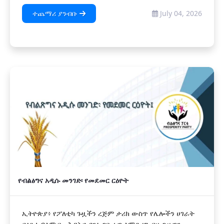
ተጨማሪ ያንብቡ
July 04, 2026
የብልፅግና አዲሱ መንገድ፡ የመደመር ርዕዮት
ኢትዮጵያ፥ የፖለቲካ ጉዟችን ረጅም ታሪክ ውስጥ የሌሎችን ሀገራት