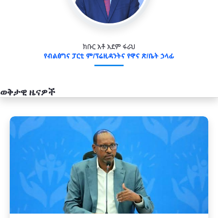
ክቡር አቶ አደም ፋራህ
የብልፅግና ፓርቲ ም/ፕሬዚዳንትና የዋና ጽ/ቤት ኃላፊ
ወቅታዊ ዜናዎች
አዲስ