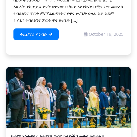
ለሁለት ተከታታይ ቀናት በዋናው ጽ/ቤት እየተካሄደ በሚገኘው መድረክ
የብልፅግና ፓርቲ ም/ፕሬዚዳንትና የዋና ጽ/ቤት ኃላፊ አቶ አደም
ፋራህ፣ የብልፅግና ፓርቲ ዋና ጽ/ቤት [...]
ተጨማሪ ያንብቡ
October 19, 2025
ከተማ አስተዳደሩ ለታማኝ ግብር ከፋዮች እውቅና ሰጥቷል።