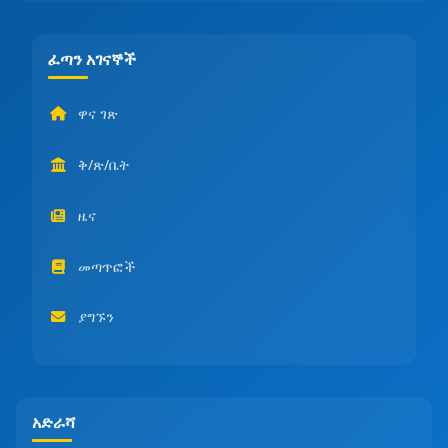
ፈጣን አገናኞች
ዋና ገጽ
ቅ/ጽ/ቤት
ዜና
መጣጥፎች
ያግኙን
አድራሻ