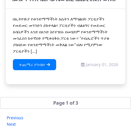
በኢትዮጵያ የወንድማማችነት እሴትን ለማጎልበት ፓርቲያችን
የመደመር መንገድን ይከተላል፡፡ ፓርቲያችን ብልፅግና የመደመር
እሳቤዎችን አንድ በአንድ እየተገበሩ በመሄድም የወንድማማችነት
መንፈስን ከተኛበት የሚቀሰቅስ ፓርቲ ነው። "የብሔሮችን ጥያቄ
ያከበደው የወንድማማችነት መቅለል ነው"ብሎ የሚያምነው
ፓርቲያችን [...]
ተጨማሪ ያንብቡ
January 01, 2026
Page 1 of 3
Previous
Next