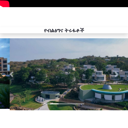
የብልፅግና ትሩፋቶች
Previous
Next