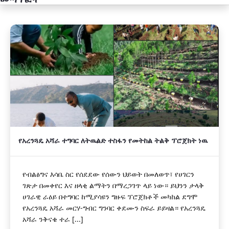
አዲስ
የአረንጓዴ አሻራ ተግባር ለትዉልድ ተስፋን የመትከል ትልቅ ፕሮጀክት ነዉ
የብልፅግና እሳቤ ስር የሰደደው የሰውን ህይወት በመለወጥ፣ የሀገርን
ገጽታ በመቀየር እና ዘላቂ ልማትን በማረጋገጥ ላይ ነው። ይህንን ታላቅ
ሀገራዊ ራዕይ በተግባር ከሚያሳዩን ግዙፍ ፕሮጀክቶች መካከል ደግሞ
የአረንጓዴ አሻራ መርሃ-ግብር ግንባር ቀደሙን ስፍራ ይይዛል። የአረንጓዴ
አሻራ ንቅናቄ ተራ [...]