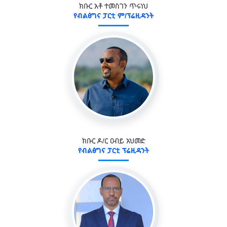
ክቡር አቶ ተመስገን ጥሩነህ
የብልፅግና ፓርቲ ም/ፕሬዚዳንት
ክቡር ዶ/ር ዐብይ አህመድ
የብልፅግና ፓርቲ ፕሬዚዳንት