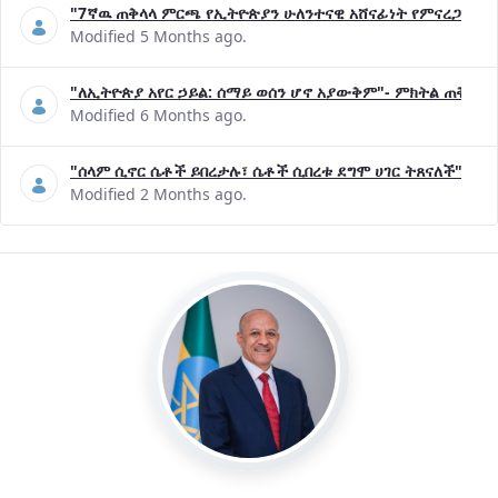
"7ኛዉ ጠቅላላ ምርጫ የኢትዮጵያን ሁለንተናዊ አሸናፊነት የምናረጋግጥበት እ
Modified 5 Months ago.
"ለኢትዮጵያ አየር ኃይል: ሰማይ ወሰን ሆኖ አያውቅም"- ምክትል ጠቅላይ 
Modified 6 Months ago.
"ሰላም ሲኖር ሴቶች ይበረታሉ፣ ሴቶች ሲበረቱ ደግሞ ሀገር ትጸናለች"- ዶ/
Modified 2 Months ago.