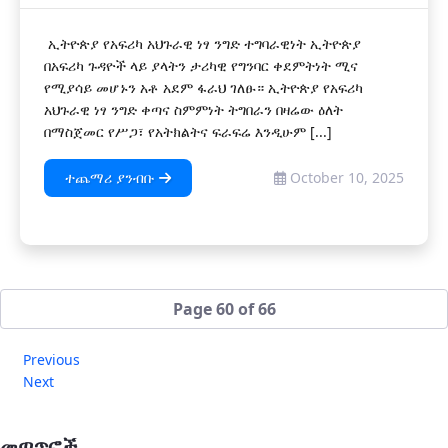
ኢትዮጵያ የአፍሪካ አህጉራዊ ነፃ ንግድ ተግባራዊነት ኢትዮጵያ
በአፍሪካ ጉዳዮች ላይ ያላትን ታሪካዊ የግንባር ቀደምትነት ሚና
የሚያሳይ መሆኑን አቶ አደም ፋራህ ገለፁ። ኢትዮጵያ የአፍሪካ
አህጉራዊ ነፃ ንግድ ቀጣና ስምምነት ትግበራን በዛሬው ዕለት
በማስጀመር የሥጋ፣ የአትክልትና ፍራፍሬ እንዲሁም [...]
ተጨማሪ ያንብቡ
October 10, 2025
Page 60 of 66
Previous
Next
መጣጥፎች