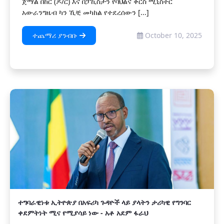
ጀማል በከር (ዶ/ር) እና በፓኪስታን የባህልና ቅርስ ሚኒስትር
አውራንግዜብ ካን ኺቺ መካከል የተደረሰውን [...]
ተጨማሪ ያንብቡ
October 10, 2025
ተግባራዊነቱ ኢትዮጵያ በአፍሪካ ጉዳዮች ላይ ያላትን ታሪካዊ የግንባር
ቀደምትነት ሚና የሚያሳይ ነው - አቶ አደም ፋራህ