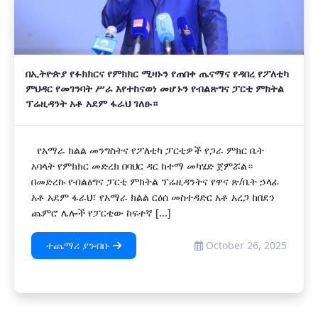
በኢትዮጵያ የፉክክርና የምክክር ሚዛኑን የጠበቀ ጤናማና የዳበረ የፖለቲካ
ምህዳር የመገንባት ሥራ እየተከናወነ መሆኑን የብልጽግና ፓርቲ ምክትል
ፕሬዚዳንት አቶ አደም ፋራህ ገለፁ።
የአማራ ክልል መንግስትና የፖለቲካ ፓርቲዎች የጋራ ምክር ቤት
አባላት የምክክር መድረክ በባህር ዳር ከተማ መካሄድ ጀምሯል።
በመድረኩ የብልፅግና ፓርቲ ምክትል ፕሬዚዳንትና የዋና ጽ/ቤት ኃላፊ
አቶ አደም ፋራህ፣ የአማራ ክልል ርዕሰ መስተዳድር አቶ አረጋ ከበደን
ጨምሮ ሌሎች የፓርቲው ከፍተኛ [...]
ተጨማሪ ያንብቡ
October 26, 2025