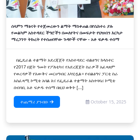
ሰላምን ማፅናት የተጀመረውን ልማት ማስቀጠል በየሴክተሩ ያሉ
የመልካም አስተዳደር ችግሮችን በመለየትና በመፍታት የህዝብን እርካታ
ማረጋገጥ ትኩረት የተሰጠባቸው ጉዳዮች ናቸው - አቶ ፍቃዱ ተሰማ
በፌዴራል ተቋማት አደረጃጀት የአስተዳደር ብልፅግና ክላስተር
የ2017 በጀት ዓመት የፖለቲካና የአደረጃጀት ስራዎች አፈጻጸም
የወረዳዎች የእውቅና መርሀግብር አካሂዷል። የብልፅግና ፓርቲ ስራ
አስፈጻሚ ኮሚቴ አባል እና የፌዴራል ተቋማት አስተባባሪ ኮሚቴ
ሰብሳቢ አቶ ፍቃዱ ተሰማ በዚህ ወቅት [...]
ተጨማሪ ያንብቡ
October 15, 2025