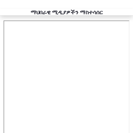
ማህበራዊ ሚዲያዎችን ማስተሳሰር