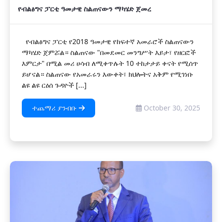
የብልፅግና ፓርቲ ዓመታዊ ስልጠናውን ማካሄድ ጀመረ
የብልፅግና ፓርቲ የ2018 ዓመታዊ የከፍተኛ አመራሮች ስልጠናውን
ማካሄድ ጀምሯል። ስልጠናው "በመደመር መንግሥት እይታ፣ የዘርፎች
እምርታ" በሚል መሪ ሀሳብ ለሚቀጥሉት 10 ተከታታይ ቀናት የሚሰጥ
ይሆናል። ስልጠናው የአመራሩን እውቀት፣ ክህሎትና አቅም የሚገነቡ
ልዩ ልዩ ርዕሰ ጉዳዮች [...]
ተጨማሪ ያንብቡ
October 30, 2025