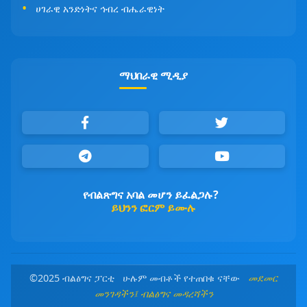
ሀገራዊ አንድነትና ኅብረ ብሔራዊነት
ማህበራዊ ሚዲያ
የብልጽግና አባል መሆን ይፈልጋሉ?
ይህንን ፎርም ይሙሉ
©2025 ብልፅግና ፓርቲ ሁሉም መብቶች የተጠበቁ ናቸው
መደመር
መንገዳችን፤ ብልፅግና መዳረሻችን