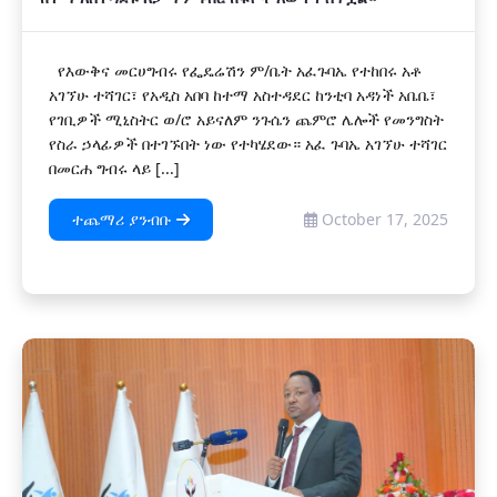
የእውቅና መርሀግብሩ የፌዴሬሽን ም/ቤት አፈጉባኤ የተከበሩ አቶ
አገኘሁ ተሻገር፣ የአዲስ አበባ ከተማ አስተዳደር ከንቲባ አዳነች አቤቤ፣
የገቢዎች ሚኒስትር ወ/ሮ አይናለም ንጉሴን ጨምሮ ሌሎች የመንግስት
የስራ ኃላፊዎች በተገኙበት ነው የተካሄደው። አፈ ጉባኤ አገኘሁ ተሻገር
በመርሐ ግብሩ ላይ [...]
ተጨማሪ ያንብቡ
October 17, 2025