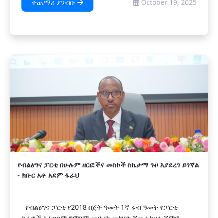
ተጨማሪ ያንብቡ
October 19, 2025
የብልፅግና ፓርቲ በሁሉም ዘርፎችና መስኮች ስኬታማ ጉዞ እያደረገ ይገኛል
- ክቡር አቶ አደም ፋራህ
የብልፅግና ፓርቲ የ2018 በጀት ዓመት 1ኛ ሩብ ዓመት የፓርቲ
ስራዎች አፈጻጸም ግምገማ መድረክ መካሄድ ጀመረ ከዛሬ ጀምሮ