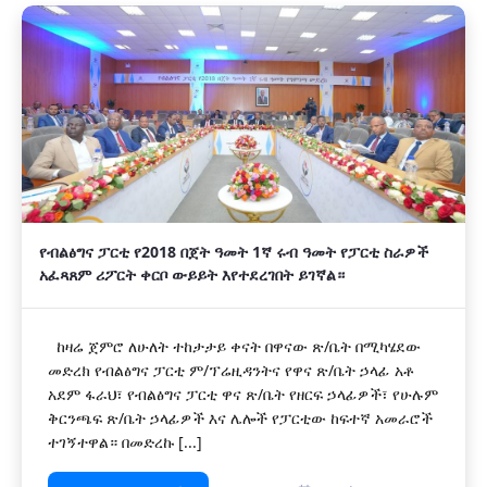
የብልፅግና ፓርቲ የ2018 በጀት ዓመት 1ኛ ሩብ ዓመት የፓርቲ ስራዎች
አፈጻጸም ሪፖርት ቀርቦ ውይይት እየተደረገበት ይገኛል።
ከዛሬ ጀምሮ ለሁለት ተከታታይ ቀናት በዋናው ጽ/ቤት በሚካሄደው
መድረክ የብልፅግና ፓርቲ ም/ፕሬዚዳንትና የዋና ጽ/ቤት ኃላፊ አቶ
አደም ፋራህ፣ የብልፅግና ፓርቲ ዋና ጽ/ቤት የዘርፍ ኃላፊዎች፣ የሁሉም
ቅርንጫፍ ጽ/ቤት ኃላፊዎች እና ሌሎች የፓርቲው ከፍተኛ አመራሮች
ተገኝተዋል። በመድረኩ [...]