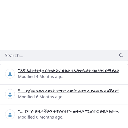
''እኛ እያንዳንዷን ሰከንድ እና ደቂቃ የኢትዮጲያን ብልፅግና በሚያረጋግጡ 
Modified 4 Months ago.
".... የጀመርነዉን እድገት ምንም አይነት ፈተና ሊያቆመዉ አይችልም"- ጠ
Modified 6 Months ago.
"....የሥራ ጽናታችሁን ቀጥሉበት!"- ጠቅላይ ሚኒስትር ዐብይ አሕመድ (ዶ
Modified 6 Months ago.