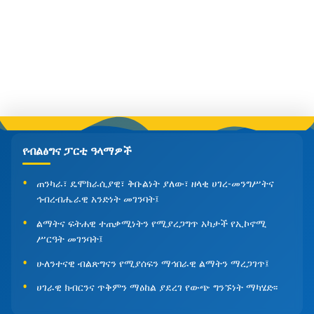
የብልፅግና ፓርቲ ዓላማዎች
ጠንካራ፣ ዴሞክራሲያዊ፣ ቅቡልነት ያለው፣ ዘላቂ ሀገረ-መንግሥትና
ኅብረብሔራዊ አንድነት መገንባት፤
ልማትና ፍትሐዊ ተጠቃሚነትን የሚያረጋግጥ አካታች የኢኮኖሚ
ሥርዓት መገንባት፤
ሁለንተናዊ ብልጽግናን የሚያሰፍን ማኅበራዊ ልማትን ማረጋገጥ፤
ሀገራዊ ክብርንና ጥቅምን ማዕከል ያደረገ የውጭ ግንኙነት ማካሄድ፡፡