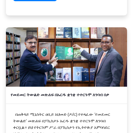
የመደመር ትውልድ መጽሐፍ በኡርዱ ቋንቋ ተተርጉሞ ለንባብ በቃ
በጠቅላይ ሚኒስትር ዐቢይ አህመድ (ዶ/ር) የተጻፈው 'የመደመር
ትውልድ' መጽሐፍ በፓኪስታኑ ኡርዱ ቋንቋ ተተርጉሞ ለንባብ
ቀርቧል። ይህ የትርጉም ሥራ በፓኪስታን የኢትዮጵያ አምባሳደር