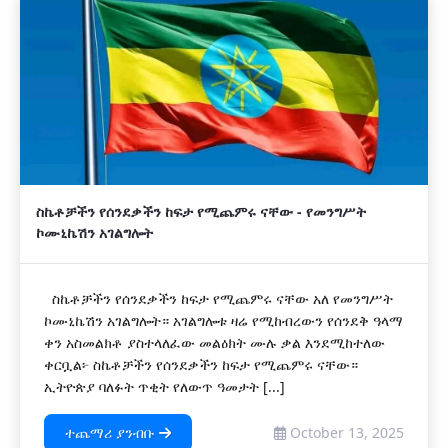
ስኬቶቻችን የሰንደቃችን ከፍታ የሚጨምሩ ናቸው - የመንግሥት
ኮሙኒኬሽን አገልግሎት
ስኬቶቻችን የሰንደቃችን ከፍታ የሚጨምሩ ናቸው አለ የመንግሥት
ኮሙኒኬሽን አገልግሎት። አገልግሎቱ ዛሬ የሚከብረውን የሰንደቅ ዓላማ
ቀን አስመልክቶ ያስተላለፈው መልዕክት ሙሉ ቃል እንደሚከተለው
ቀርቧል፦ ስኬቶቻችን የሰንደቃችን ከፍታ የሚጨምሩ ናቸው።
ኢትዮጵያ ባለፉት ጥቂት የለውጥ ዓመታት [...]
ተጨማሪ ያንብቡ
October 13, 2025