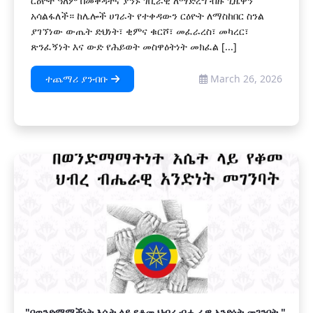
ርዕዮተ ዓለም በመቅዳትና ያንኑ ገቢራዊ ለማድረግ ብዙ ጊዜዋን
አሳልፋለች። ከሌሎች ሀገራት የተቀዳውን ርዕዮት ለማስከበር ስንል
ያገኘነው ውጤት ድህነት፣ ቂምና ቁርሾ፣ መፈራረስ፣ መካረር፣
ጽንፈኝነት እና ውድ የሕይወት መስዋዕትነት መክፈል [...]
ተጨማሪ ያንብቡ
March 26, 2026
"በወንድማማችነት እሴት ላይ የቆመ ህብረ ብሔራዊ አንድነት መገንባት "