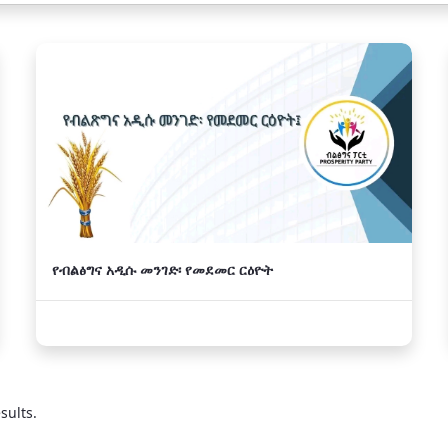
የብልፅግና አዲሱ መንገድ፡ የመደመር ርዕዮት
sults.