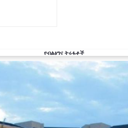
የብልፅግና ትሩፋቶች