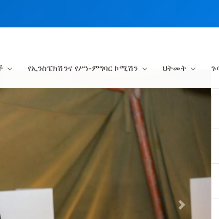
ች
የኢንስፔክሽንና የሥነ-ምግባር ኮሚሽን
ህትመት
ጉ
Next