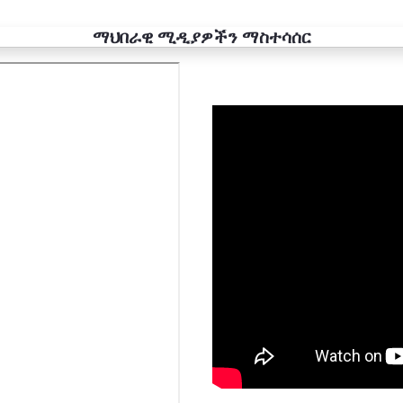
ማህበራዊ ሚዲያዎችን ማስተሳሰር