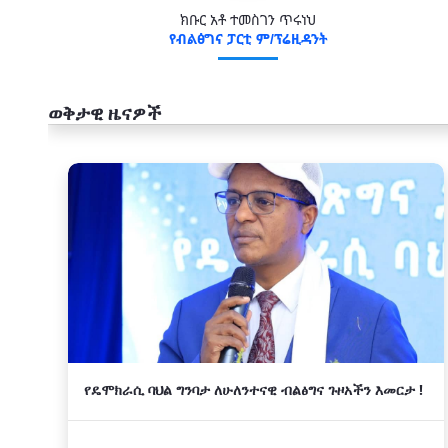
ክቡር አቶ ተመስገን ጥሩነህ
የብልፅግና ፓርቲ ም/ፕሬዚዳንት
ወቅታዊ ዜናዎች
አዲስ
የዴሞክራሲ ባህል ግንባታ ለሁለንተናዊ ብልፅግና ጉዞአችን እመርታ !