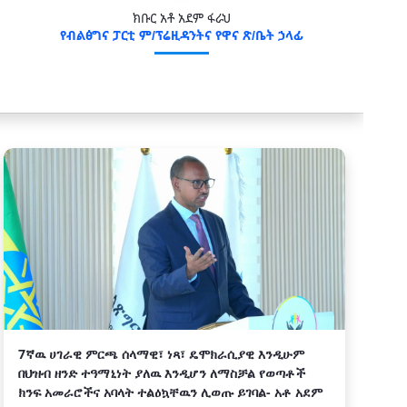
ክቡር አቶ አደም ፋራህ
የብልፅግና ፓርቲ ም/ፕሬዚዳንትና የዋና ጽ/ቤት ኃላፊ
7ኛዉ ሀገራዊ ምርጫ ሰላማዊ፣ ነጻ፣ ዴሞክራሲያዊ እንዲሁም
በህዝብ ዘንድ ተዓማኒነት ያለዉ እንዲሆን ለማስቻል የወጣቶች
ክንፍ አመራሮችና አባላት ተልዕኳቸዉን ሊወጡ ይገባል- አቶ አደም