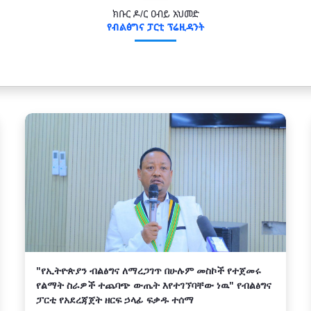
ክቡር ዶ/ር ዐብይ አህመድ
የብልፅግና ፓርቲ ፕሬዚዳንት
"የኢትዮጵያን ብልፅግና ለማረጋገጥ በሁሉም መስኮች የተጀመሩ
የልማት ስራዎች ተጨባጭ ውጤት እየተገኘባቸው ነዉ" የብልፅግና
ፓርቲ የአደረጃጀት ዘርፍ ኃላፊ ፍቃዱ ተሰማ