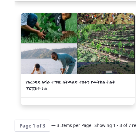
አዲስ
የአረንጓዴ አሻራ ተግባር ለትዉልድ ተስፋን የመትከል ትልቅ
ፕሮጀክት ነዉ
— 3 Items per Page
Showing 1 - 3 of 7 re
Page 1 of 3