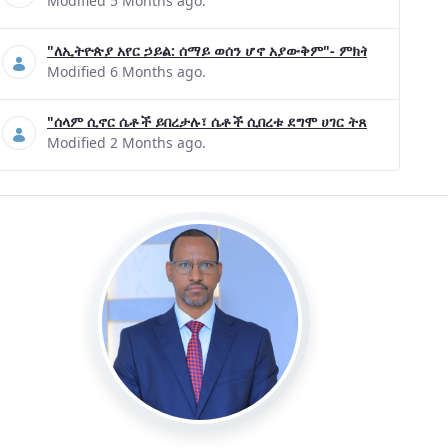
Modified 5 Months ago.
"ለኢትዮጵያ አየር ኃይል: ሰማይ ወሰን ሆኖ አያውቅም"- ምክትል ጠቅላይ ሚኒ
Modified 6 Months ago.
"ሰላም ሲኖር ሴቶች ይበረታሉ፣ ሴቶች ሲበረቱ ደግሞ ሀገር ትጸናለች"- ዶ/ር 
Modified 2 Months ago.