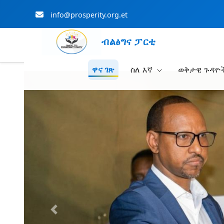
info@prosperity.org.et
ብልፅግና ፓርቲ
ዋና ገጽ
ስለ እኛ
ወቅታዊ ጉዳዮ
Skip to Main Content
Previous