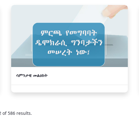
ሳምንታዊ መልዕክት
 of 586 results.