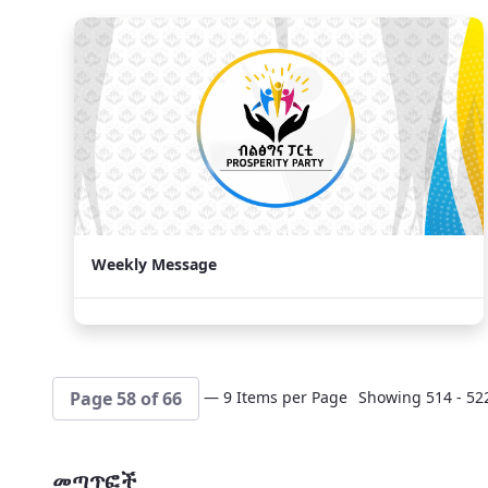
Weekly Message
— 9 Items per Page
Showing 514 - 522
Page 58 of 66
መጣጥፎች