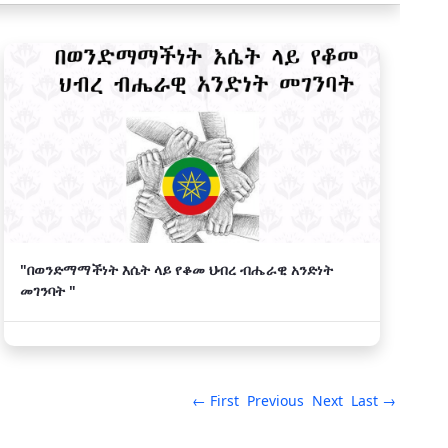
"በወንድማማችነት እሴት ላይ የቆመ ህብረ ብሔራዊ አንድነት
መገንባት "
← First
Previous
Next
Last →