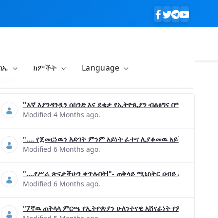
ባኤ
ክምችት
Language
''እኛ እያንዳንዷን ሰከንድ እና ደቂቃ የኢትዮጲያን ብልፅግና በሚያረጋግጡ ጉዳ
Modified 4 Months ago.
".... የጀመርነዉን እድገት ምንም አይነት ፈተና ሊያቆመዉ አይችልም"- ጠቅላ
Modified 6 Months ago.
"....የሥራ ጽናታችሁን ቀጥሉበት!"- ጠቅላይ ሚኒስትር ዐብይ አሕመድ (ዶ/ር
Modified 6 Months ago.
"7ኛዉ ጠቅላላ ምርጫ የኢትዮጵያን ሁለንተናዊ አሸናፊነት የምናረጋግጥበት እንዲ