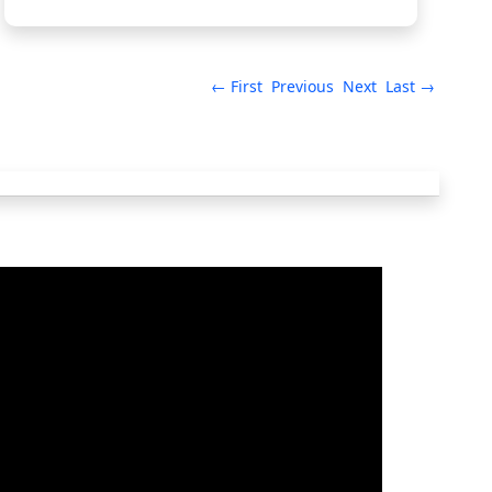
← First
Previous
Next
Last →