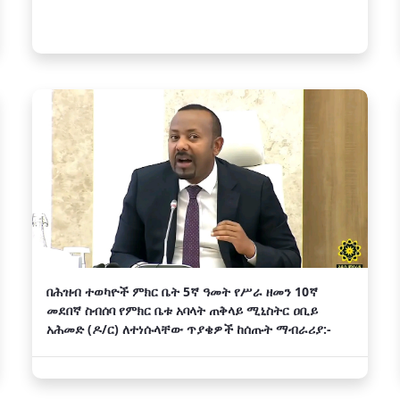
በሕዝብ ተወካዮች ምክር ቤት 5ኛ ዓመት የሥራ ዘመን 10ኛ
መደበኛ ስብሰባ የምክር ቤቱ አባላት ጠቅላይ ሚኒስትር ዐቢይ
አሕመድ (ዶ/ር) ለተነሱላቸው ጥያቄዎች ከሰጡት ማብራሪያ:-