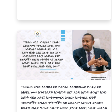
“የአፍሪካ ቀንድ እንዳይቀደድ የተሰፋ፤ እንዳይጣመር የተቀፈደደ
አከባቢ ነው፡፡ እንዳንለያይ አንዳይነት ዘር፣ አንድ አይነት ቋንቋ፣ አንድ
አይነት ባህል አለን፤ እንዳንጣመርና አብረን እንዳንሰራ ደግሞ
ብዙዎቻችን ብሄራዊ ጥቅማችን ላይ አይደለም እየሰራን ያለነው፡፡
ከፍተኛ ጣልቃ ገብነት ከፍተኛ ፉክክር ያለበት አከባቢ ነው፡፡” ጠቅላይ