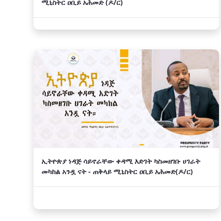
ሚኒስትር ዐቢይ አሕመድ (ዶ/ር)
ኢትዮጵያ ነዳጅ ሳይኖራቸው ቀዳሚ እድገት ካስመዘገቡ ሀገራት
መካከል አንዷ ናት - ጠቅላይ ሚኒስትር ዐቢይ አሕመድ(ዶ/ር)