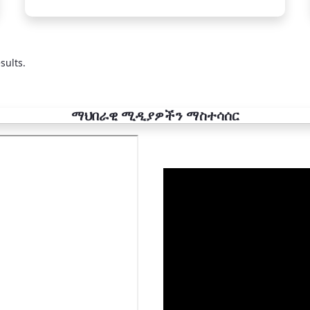
sults.
ማህበራዊ ሚዲያዎችን ማስተሳሰር