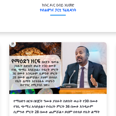
ክቡር ዶ/ር ዐብይ አህመድ
የብልፅግና ፓርቲ ፕሬዚዳንት
የማዕድን ዘርፍ በበጀት ዓመቱ ያለፉት ስድስት ወራት የ30 በመቶ
የገቢ ጭማሪ አሳይቷል። የብረት ምርት 36 በመቶ እንዲሁም
ሲምንቶ ምርት 28 በመቶ ጨምሯል። ይህም በተለይ የቤት ልማት