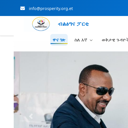
info@prosperity.org.et
ብልፅግና ፓርቲ
ዋና ገጽ
ስለ እኛ
ወቅታዊ ጉዳዮ
Skip to Main Content
Previous