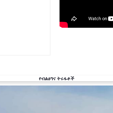
የብልፅግና ትሩፋቶች