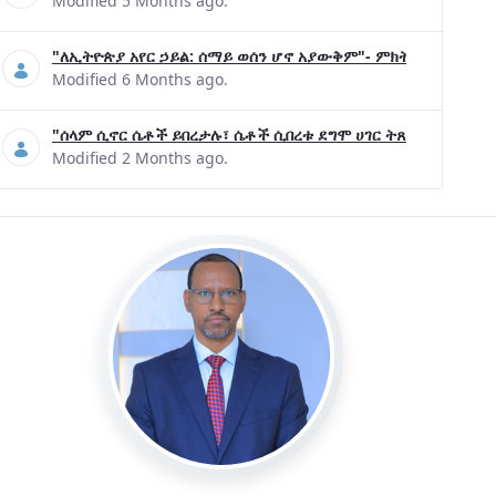
Modified 5 Months ago.
"ለኢትዮጵያ አየር ኃይል: ሰማይ ወሰን ሆኖ አያውቅም"- ምክትል ጠቅላይ ሚኒ
Modified 6 Months ago.
"ሰላም ሲኖር ሴቶች ይበረታሉ፣ ሴቶች ሲበረቱ ደግሞ ሀገር ትጸናለች"- ዶ/ር 
Modified 2 Months ago.