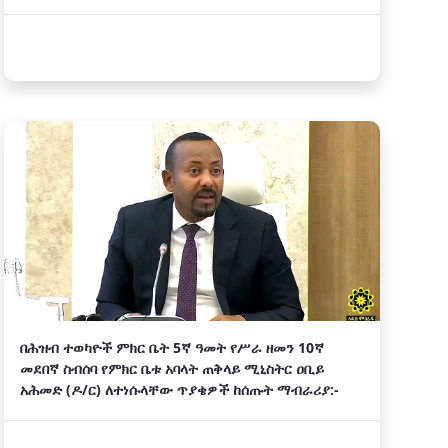
በሕዝብ ተወካዮች ምክር ቤት 5ኛ ዓመት የሥራ ዘመን 10ኛ
መደበኛ ስብሰባ የምክር ቤቱ አባላት ጠቅላይ ሚኒስትር ዐቢይ
አሕመድ (ዶ/ር) ለተነሱላቸው ጥያቄዎች ከሰጡት ማብራሪያ:-