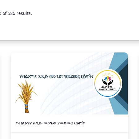
 of 586 results.
የብልፅግና አዲሱ መንገድ፡ የመደመር ርዕዮት