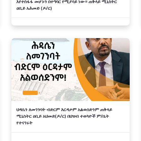
እየተስፋፋ መሆኑን በተግባር የሚያሳይ ነው። ጠቅላይ ሚኒስትር
ዐቢይ አሕመድ (ዶ/ር)
ህዳሴን ለመገንባት ብድርም እርዳታም አልወሰድንም ጠቅላይ
ሚኒስትር ዐቢይ አህመድ(ዶ/ር) በህዝብ ተወካዮች ም/ቤት
የተናገሩት