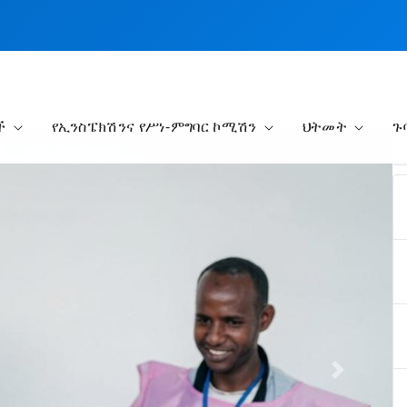
ች
የኢንስፔክሽንና የሥነ-ምግባር ኮሚሽን
ህትመት
ጉ
Next