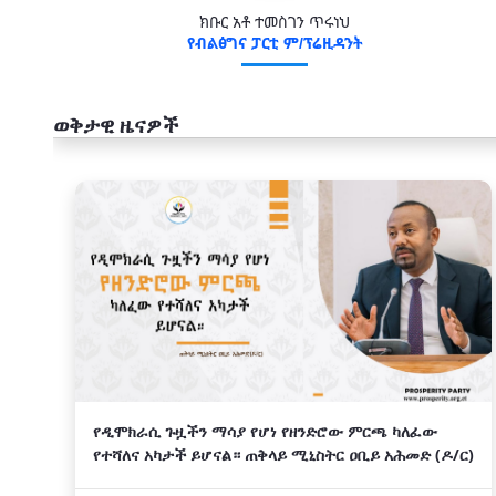
ክቡር አቶ ተመስገን ጥሩነህ
የብልፅግና ፓርቲ ም/ፕሬዚዳንት
ወቅታዊ ዜናዎች
አዲስ
የዲሞክራሲ ጉዟችን ማሳያ የሆነ የዘንድሮው ምርጫ ካለፈው
የተሻለና አካታች ይሆናል። ጠቅላይ ሚኒስትር ዐቢይ አሕመድ (ዶ/ር)