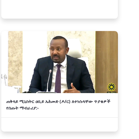
ጠቅላይ ሚኒስትር ዐቢይ አሕመድ (ዶ/ር) ለተነሱላቸው ጥያቄዎች
የሰጡት ማብራሪያ:-