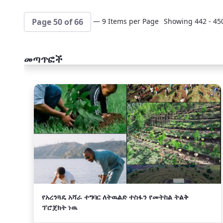
— 9 Items per Page
Showing 442 - 450
Page 50 of 66
መጣጥፎች
አዲስ
የአረንጓዴ አሻራ ተግባር ለትዉልድ ተስፋን የመትከል ትልቅ
ፕሮጀክት ነዉ