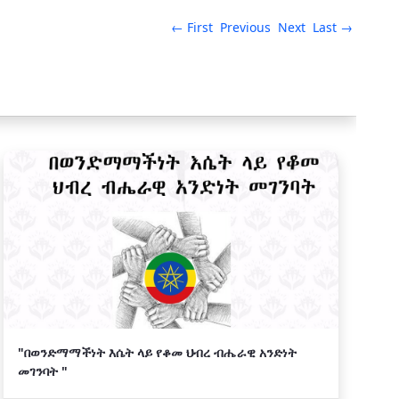
← First
Previous
Next
Last →
"በወንድማማችነት እሴት ላይ የቆመ ህብረ ብሔራዊ አንድነት
መገንባት "