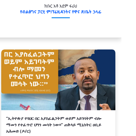
ክቡር አቶ አደም ፋራህ
የብልፅግና ፓርቲ ም/ፕሬዚዳንትና የዋና ጽ/ቤት ኃላፊ
“ኢትዮጵያ የባህር በር አያስፈልጋትም ወይም አይገባትም ብሎ
ማመን የተፈጥሮ ህግን መሳት ነው፡፡” ጠቅላይ ሚኒስትር ዐቢይ
አሕመድ (ዶ/ር)