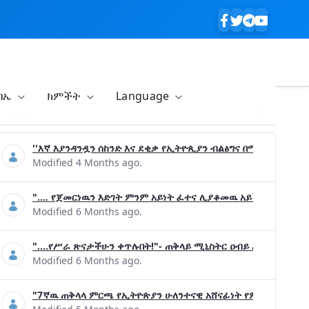
ባኤ
ክምችት
Language
''እኛ እያንዳንዷን ሰከንድ እና ደቂቃ የኢትዮጲያን ብልፅግና በሚያረጋግጡ ጉዳ
Modified 4 Months ago.
".... የጀመርነዉን እድገት ምንም አይነት ፈተና ሊያቆመዉ አይችልም"- ጠቅላ
Modified 6 Months ago.
"....የሥራ ጽናታችሁን ቀጥሉበት!"- ጠቅላይ ሚኒስትር ዐብይ አሕመድ (ዶ/ር
Modified 6 Months ago.
"7ኛዉ ጠቅላላ ምርጫ የኢትዮጵያን ሁለንተናዊ አሸናፊነት የምናረጋግጥበት እንዲ