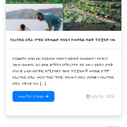
የአረንጓዴ አሻራ ተግባር ለትዉልድ ተስፋን የመትከል ትልቅ ፕሮጀክት ነዉ
የብልፅግና እሳቤ ስር የሰደደው የሰውን ህይወት በመለወጥ፣ የሀገርን
ገጽታ በመቀየር እና ዘላቂ ልማትን በማረጋገጥ ላይ ነው። ይህንን ታላቅ
ሀገራዊ ራዕይ በተግባር ከሚያሳዩን ግዙፍ ፕሮጀክቶች መካከል ደግሞ
የአረንጓዴ አሻራ መርሃ-ግብር ግንባር ቀደሙን ስፍራ ይይዛል። የአረንጓዴ
አሻራ ንቅናቄ ተራ [...]
ተጨማሪ ያንብቡ
July 04, 2026