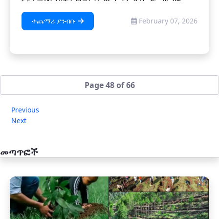
ተጨማሪ ያንብቡ
February 07, 2026
Page 48 of 66
Previous
Next
መጣጥፎች
አዲስ