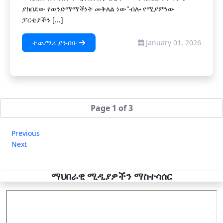
ያከበደው የወንድማማችነት መቅለል ነው"ብሎ የሚያምነው
ፓርቲያችን [...]
ተጨማሪ ያንብቡ
January 01, 2026
Page 1 of 3
Previous
Next
ማህበራዊ ሚዲያዎችን ማስተሳሰር