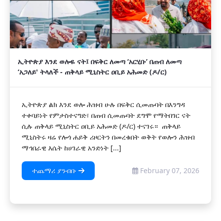
ኢትዮጵያ እንደ ወሎዬ ናት፤ በፍቅር ለመጣ ‘አርሂቡ’ በጠብ ለመጣ
‘አጋለይ' ትላለች - ጠቅላይ ሚኒስትር ዐቢይ አሕመድ (ዶ/ር)
ኢትዮጵያ ልክ እንደ ወሎ ሕዝብ ሁሉ በፍቅር ሲመጡባት በእንግዳ
ተቀባይነት የምታስተናግድ፣ በጠብ ሲመጡባት ደግሞ የማትበገር ናት
ሲሉ ጠቅላይ ሚኒስትር ዐቢይ አሕመድ (ዶ/ር) ተናገሩ። ጠቅላይ
ሚኒስትሩ ዛሬ የሎጎ ሐይቅ ሪዞርትን በመረቁበት ወቅት የወሎን ሕዝብ
ማኅበራዊ እሴት ከሀገራዊ አንድነት [...]
ተጨማሪ ያንብቡ
February 07, 2026