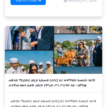
ተጨማሪ ያንብቡ
February 07, 2026
ጠቅላይ ሚኒስትር ዐቢይ አሕመድ (ዶ/ር) እና ቀዳማዊት እመቤት ዝናሽ
ታያቸዉ በሎጎ ሐይቅ ሪዞርት የምረቃ ሥነ ሥርዓት ላይ - በምስል
ጠቅላይ ሚኒስትር ዐቢይ አሕመድ (ዶ/ር) እና ቀዳማዊት እመቤት ዝናሽ
ታያቸዉ በሎጎ ሐይቅ ሪዞርት የምረቃ ሥነ ሥርዓት ላይ - በምስል