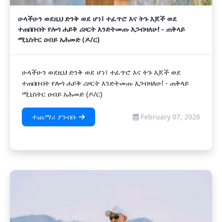
ሁላችሁን ወደዚህ ድንቅ ወደ ሆነ፤ ተፈጥሮ እና ትጉ እጆች ወደ
ተጠበቡበት የሎጎ ሐይቅ ሪዞርት እንድትመጡ እጋብዛለሁ! - ጠቅላይ
ሚኒስትር ዐብይ አሕመድ (ዶ/ር)
ሁላችሁን ወደዚህ ድንቅ ወደ ሆነ፤ ተፈጥሮ እና ትጉ እጆች ወደ
ተጠበቡበት የሎጎ ሐይቅ ሪዞርት እንድትመጡ እጋብዛለሁ! - ጠቅላይ
ሚኒስትር ዐብይ አሕመድ (ዶ/ር)
ተጨማሪ ያንብቡ
February 07, 2026