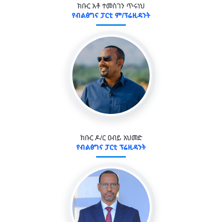
ክቡር አቶ ተመስገን ጥሩነህ
የብልፅግና ፓርቲ ም/ፕሬዚዳንት
ክቡር ዶ/ር ዐብይ አህመድ
የብልፅግና ፓርቲ ፕሬዚዳንት