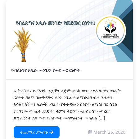
የብልፅግና አዲሱ መንገድ፡ የመደመር ርዕዮት
ኢትዮጵያ፥ የፖለቲካ ጉዟችን ረጅም ታሪክ ውስጥ የሌሎችን ሀገራት
ርዕዮተ ዓለም በመቅዳትና ያንኑ ገቢራዊ ለማድረግ ብዙ ጊዜዋን
አሳልፋለች። ከሌሎች ሀገራት የተቀዳውን ርዕዮት ለማስከበር ስንል
ያገኘነው ውጤት ድህነት፣ ቂምና ቁርሾ፣ መፈራረስ፣ መካረር፣
ጽንፈኝነት እና ውድ የሕይወት መስዋዕትነት መክፈል [...]
ተጨማሪ ያንብቡ
March 26, 2026