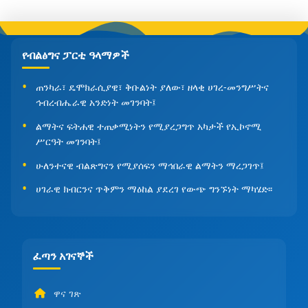
የብልፅግና ፓርቲ ዓላማዎች
ጠንካራ፣ ዴሞክራሲያዊ፣ ቅቡልነት ያለው፣ ዘላቂ ሀገረ-መንግሥትና
ኅብረብሔራዊ አንድነት መገንባት፤
ልማትና ፍትሐዊ ተጠቃሚነትን የሚያረጋግጥ አካታች የኢኮኖሚ
ሥርዓት መገንባት፤
ሁለንተናዊ ብልጽግናን የሚያሰፍን ማኅበራዊ ልማትን ማረጋገጥ፤
ሀገራዊ ክብርንና ጥቅምን ማዕከል ያደረገ የውጭ ግንኙነት ማካሄድ፡፡
ፈጣን አገናኞች
ዋና ገጽ