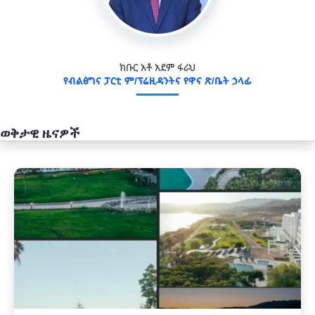
ክቡር አቶ አደም ፋራህ
የብልፅግና ፓርቲ ም/ፕሬዚዳንትና የዋና ጽ/ቤት ኃላፊ
ወቅታዊ ዜናዎች
አዲስ