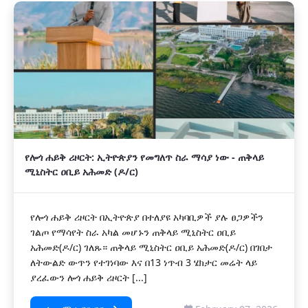
የሎጎ ሐይቅ ሪዞርት: ኢትዮጵያን የመግለጥ ስራ ማሳያ ነው - ጠቅላይ
ሚኒስትር ዐቢይ አሕመድ (ዶ/ር)
የሎጎ ሐይቅ ሪዞርት በኢትዮጵያ በተለያዩ አካባቢዎች ያሉ ፀጋዎችን
ገልጦ የማሳየት ስራ አካል መሆኑን ጠቅላይ ሚኒስትር ዐቢይ
አሕመድ(ዶ/ር) ገለጹ። ጠቅላይ ሚኒስትር ዐቢይ አሕመድ(ዶ/ር) በገበታ
ለትውልድ ውጥን የተገነባው እና በ13 ነጥብ 3 ሄክታር መሬት ላይ
ያረፈውን ሎጎ ሐይቅ ሪዞርት [...]