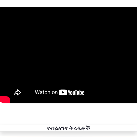
የብልፅግና ትሩፋቶች