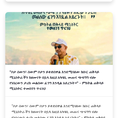
"ቦታ ሰውን፣ ሰውም ቦታን ይቀድሰዋል እንደሚባለው ክቡር ጠቅላይ
ሚኒስትራችን ከዘመናት በኋላ እዚህ አካባቢ መጡና ጭፍግግ ብሎ
የነበረውን ታሪክ መልሰው ፈገግ እንዲል አደረጉት።" - ምክትል ጠቅላይ
ሚኒስትር ተመስገን ጥሩነህ
"ቦታ ሰውን፣ ሰውም ቦታን ይቀድሰዋል እንደሚባለው ክቡር ጠቅላይ
ሚኒስትራችን ከዘመናት በኋላ እዚህ አካባቢ መጡና ጭፍግግ ብሎ
የነበረውን ታሪክ መልሰው ፈገግ እንዲል አደረጉት።" - ምክትል ጠቅላይ