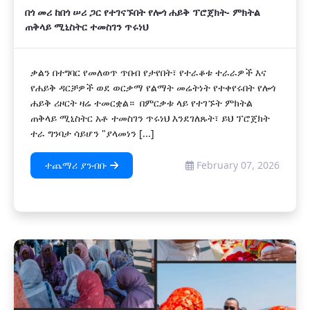
በጎ መሪ ከበጎ ሠሪ ጋር የተገናኙበት የሎጎ ሐይቅ ፕሮጀክት- ምክትል
ጠቅላይ ሚኒስትር ተመስገን ጥሩነህ
ቃልን በተግባር የመለወጥ ጥበብ የታየበት፣ የተራቆቱ ተራራዎች እና
የሐይቅ ዳርቻዎች ወደ ወርቃማ የልማት መሬትነት የተቀየሩበት የሎጎ
ሐይቅ ሪዞርት ዛሬ ተመርቋል። በምርቃቱ ላይ የተገኙት ምክትል
ጠቅላይ ሚኒስትር አቶ ተመስገን ጥሩነህ እንደገለጹት፣ ይህ ፕሮጀክት
ተራ ግንባታ ሳይሆን "ያላመነን [...]
ተጨማሪ ያንብቡ
February 07, 2026