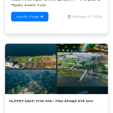
ሚኒስትር ተመስገን ጥሩነህ
ተጨማሪ ያንብቡ
February 07, 2026
የኢትዮጵያ እዉነት: የነገዉ ተስፋ:- የገበታ ለትዉልድ ድንቅ ስጦታ