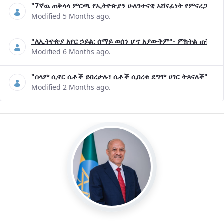
"7ኛዉ ጠቅላላ ምርጫ የኢትዮጵያን ሁለንተናዊ አሸናፊነት የምናረጋግጥበት እ
Modified 5 Months ago.
"ለኢትዮጵያ አየር ኃይል: ሰማይ ወሰን ሆኖ አያውቅም"- ምክትል ጠቅላይ 
Modified 6 Months ago.
"ሰላም ሲኖር ሴቶች ይበረታሉ፣ ሴቶች ሲበረቱ ደግሞ ሀገር ትጸናለች"- ዶ/
Modified 2 Months ago.