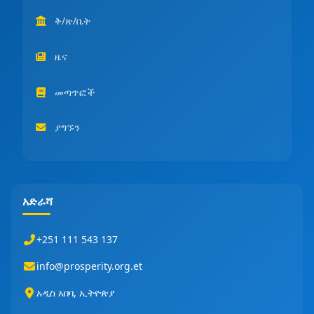
ቅ/ጽ/ቤት
ዜና
መጣጥፎች
ያግኙን
አድራሻ
+251 111 543 137
info@prosperity.org.et
አዲስ አበባ, ኢትዮጵያ