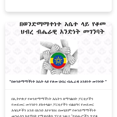
"በወንድማማችነት እሴት ላይ የቆመ ህብረ ብሔራዊ አንድነት መገንባት "
በኢትዮጵያ የወንድማማችነት እሴትን ለማጎልበት ፓርቲያችን
የመደመር መንገድን ይከተላል፡፡ ፓርቲያችን ብልፅግና የመደመር
እሳቤዎችን አንድ በአንድ እየተገበሩ በመሄድም የወንድማማችነት
መንፈስን ከተኛበት የሚቀሰቅስ ፓርቲ ነው። "የብሔሮችን ጥያቄ