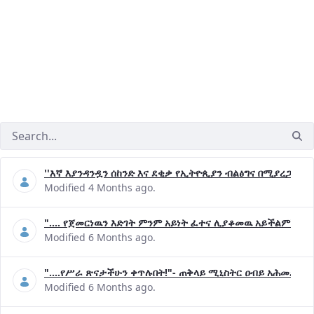
''እኛ እያንዳንዷን ሰከንድ እና ደቂቃ የኢትዮጲያን ብልፅግና በሚያረጋግጡ 
Modified 4 Months ago.
".... የጀመርነዉን እድገት ምንም አይነት ፈተና ሊያቆመዉ አይችልም"- ጠ
Modified 6 Months ago.
"....የሥራ ጽናታችሁን ቀጥሉበት!"- ጠቅላይ ሚኒስትር ዐብይ አሕመድ (ዶ
Modified 6 Months ago.