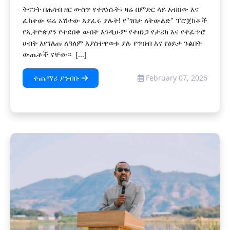
ትናንት በሐሳብ ዘር ውስጥ የተጸነሱት፣ ዛሬ በምድር ላይ አብበው እና
ፈክተው ፍሬ አሽተው እያፈሩ ያሉት! የ"ገበታ ለትውልድ" ፕሮጀክቶች
የኢትዮጵያን የተደበቀ ውበት እንዲሁም የተዘነጋ የታሪክ እና የተፈጥሮ
ሀብት እየገለጡ ለዓለም እያስተዋወቁ ያሉ የጥበብ እና የዕይታ ጉልበት
ውጤቶች ናቸው። [...]
ተጨማሪ ያንብቡ
February 07, 2026