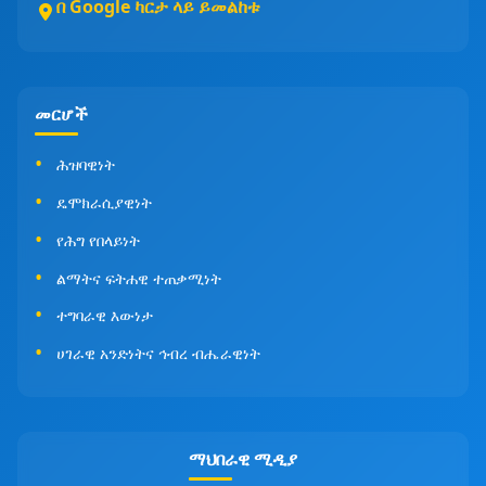
በ Google ካርታ ላይ ይመልከቱ
መርሆች
ሕዝባዊነት
ዴሞክራሲያዊነት
የሕግ የበላይነት
ልማትና ፍትሐዊ ተጠቃሚነት
ተግባራዊ እውነታ
ሀገራዊ አንድነትና ኅብረ ብሔራዊነት
ማህበራዊ ሚዲያ