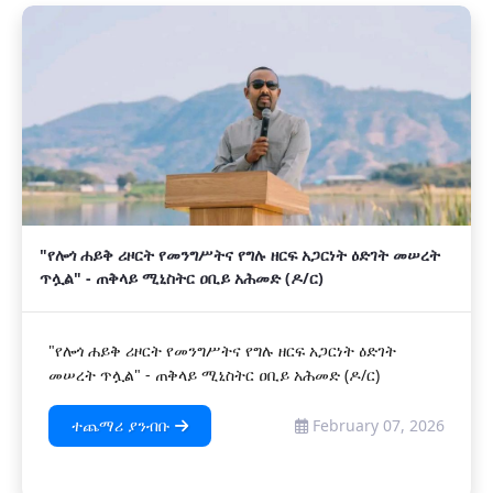
‎"የሎጎ ሐይቅ ሪዞርት የመንግሥትና የግሉ ዘርፍ አጋርነት ዕድገት መሠረት
ጥሏል" - ጠቅላይ ሚኒስትር ዐቢይ አሕመድ (ዶ/ር)
‎"የሎጎ ሐይቅ ሪዞርት የመንግሥትና የግሉ ዘርፍ አጋርነት ዕድገት
መሠረት ጥሏል" - ጠቅላይ ሚኒስትር ዐቢይ አሕመድ (ዶ/ር)
ተጨማሪ ያንብቡ
February 07, 2026