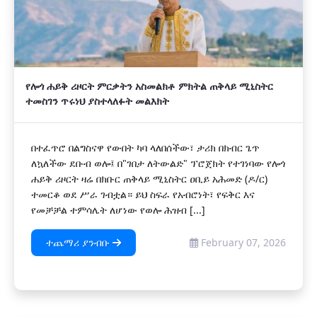
የሎጎ ሐይቅ ሪዞርት ምርቃትን አስመልክቶ ምክትል ጠቅላይ ሚኒስትር
ተመስገን ጥሩነህ ያስተላለፉት መልእክት
በተፈጥሮ በልግስናዋ የውበት ካባ ላለበሰችው፣ ታሪክ በክብር ጌጥ
ለኳለችው ደቡብ ወሎ፤ በ"ገበታ ለትውልድ" ፕሮጀክት የተገነባው የሎጎ
ሐይቅ ሪዞርት ዛሬ በክቡር ጠቅላይ ሚኒስትር ዐቢይ አሕመድ (ዶ/ር)
ተመርቆ ወደ ሥራ ገብቷል። ይህ ስፍራ የአብሮነት፣ የፍቅር እና
የመቻቻል ተምሳሌት ለሆነው የወሎ ሕዝብ [...]
ተጨማሪ ያንብቡ
February 07, 2026