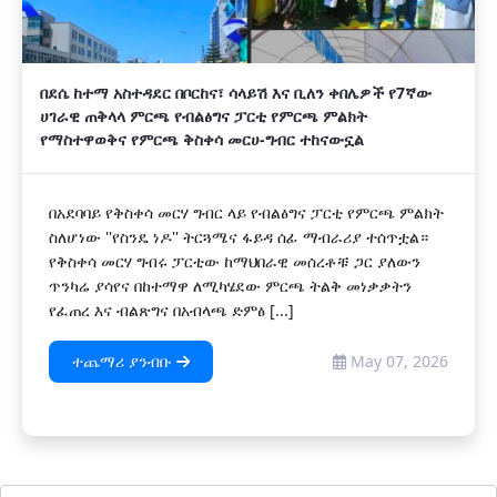
በደሴ ከተማ አስተዳደር በቦርከና፣ ሳላይሽ እና ቢለን ቀበሌዎች የ7ኛው
ሀገራዊ ጠቅላላ ምርጫ የብልፅግና ፓርቲ የምርጫ ምልክት
የማስተዋወቅና የምርጫ ቅስቀሳ መርሀ-ግብር ተከናውኗል
በአደባባይ የቅስቀሳ መርሃ ግብር ላይ የብልፅግና ፓርቲ የምርጫ ምልክት
ስለሆነው ''የስንዴ ነዶ'' ትርጓሜና ፋይዳ ሰፊ ማብራሪያ ተሰጥቷል።
የቅስቀሳ መርሃ ግብሩ ፓርቲው ከማህበራዊ መሰረቶቹ ጋር ያለውን
ጥንካሬ ያሳየና በከተማዋ ለሚካሄደው ምርጫ ትልቅ መነቃቃትን
የፈጠረ እና ብልጽግና በአብላጫ ድምፅ [...]
ተጨማሪ ያንብቡ
May 07, 2026