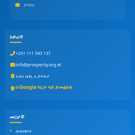
ያግኙን
አድራሻ
+251 111 543 137
info@prosperity.org.et
አዲስ አበባ, ኢትዮጵያ
በ Google ካርታ ላይ ይመልከቱ
መርሆች
ሕዝባዊነት