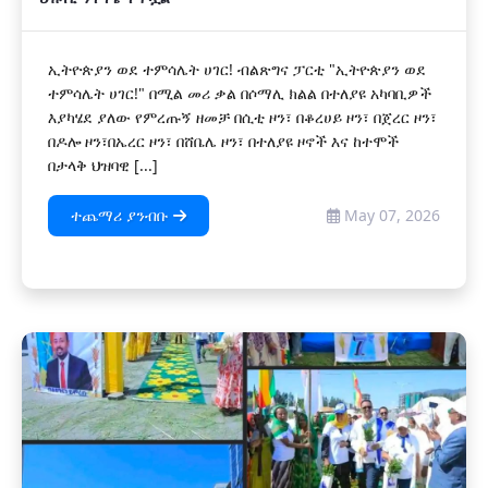
ኢትዮጵያን ወደ ተምሳሌት ሀገር! ብልጽግና ፓርቲ "ኢትዮጵያን ወደ
ተምሳሌት ሀገር!" በሚል መሪ ቃል በሶማሊ ክልል በተለያዩ አካባቢዎች
እያካሄደ ያለው የምረጡኝ ዘመቻ በሲቲ ዞን፣ በቆረሀይ ዞን፣ በጀረር ዞን፣
በዶሎ ዞን፣በኤረር ዞን፣ በሸቤሌ ዞን፣ በተለያዩ ዞኖች እና ከተሞች
በታላቅ ህዝባዊ [...]
ተጨማሪ ያንብቡ
May 07, 2026