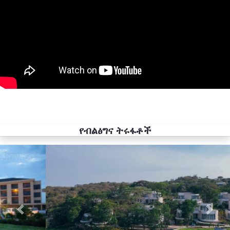
የብልፅግና ትሩፋቶች
Previous
Next