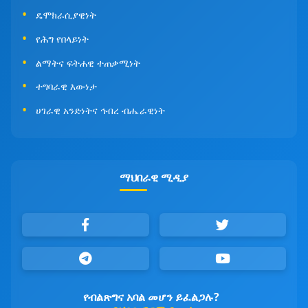
ዴሞክራሲያዊነት
የሕግ የበላይነት
ልማትና ፍትሐዊ ተጠቃሚነት
ተግባራዊ እውነታ
ሀገራዊ አንድነትና ኅብረ ብሔራዊነት
ማህበራዊ ሚዲያ
የብልጽግና አባል መሆን ይፈልጋሉ?