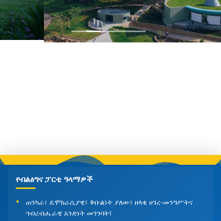
የብልፅግና ፓርቲ ዓላማዎች
ጠንካራ፣ ዴሞክራሲያዊ፣ ቅቡልነት ያለው፣ ዘላቂ ሀገረ-መንግሥትና
ኅብረብሔራዊ አንድነት መገንባት፤