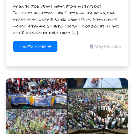
የብልጽግና ፓርቲ 7ኛውን ጠቅላላ ምርጫ መነሻ በማድረግ
"ኢትዮጵያን ወደ ተምሳሌት ሀገር!" በሚል መሪ ቃል በሶማሊ ክልል
የተለያዩ ዞኖችና ወረዳዎች እያካሄደ ያለው የምርጫ ቅስቀሳ በከፍተኛ
መነሳሳት ቀጥሎ ውሏል። በአዋሬ ፣ ጉነገዶ ፣ ወረዳ ጀረር ዞን፣ በገላዲን
እና ቦኽ ወረዳ ዶሎ ዞን ፣በሺላቦ ወረዳ [...]
ተጨማሪ ያንብቡ
May 09, 2026