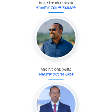
ክቡር አቶ ተመስገን ጥሩነህ
የብልፅግና ፓርቲ ም/ፕሬዚዳንት
ክቡር ዶ/ር ዐብይ አህመድ
የብልፅግና ፓርቲ ፕሬዚዳንት