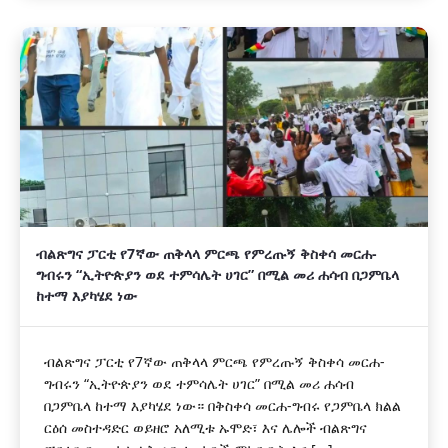
ብልጽግና ፓርቲ የ7ኛው ጠቅላላ ምርጫ የምረጡኝ ቅስቀሳ መርሐ-
ግብሩን “ኢትዮጵያን ወደ ተምሳሌት ሀገር” በሚል መሪ ሐሳብ በጋምቤላ
ከተማ እያካሄደ ነው
ብልጽግና ፓርቲ የ7ኛው ጠቅላላ ምርጫ የምረጡኝ ቅስቀሳ መርሐ-
ግብሩን “ኢትዮጵያን ወደ ተምሳሌት ሀገር” በሚል መሪ ሐሳብ
በጋምቤላ ከተማ እያካሄደ ነው። በቅስቀሳ መርሐ-ግብሩ የጋምቤላ ክልል
ርዕሰ መስተዳድር ወይዘሮ አለሚቱ ኡሞድ፣ እና ሌሎች ብልጽግና