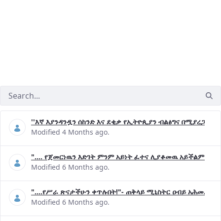
''እኛ እያንዳንዷን ሰከንድ እና ደቂቃ የኢትዮጲያን ብልፅግና በሚያረጋግጡ 
Modified 4 Months ago.
".... የጀመርነዉን እድገት ምንም አይነት ፈተና ሊያቆመዉ አይችልም"- ጠ
Modified 6 Months ago.
"....የሥራ ጽናታችሁን ቀጥሉበት!"- ጠቅላይ ሚኒስትር ዐብይ አሕመድ (ዶ
Modified 6 Months ago.