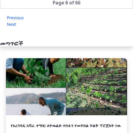
Page 8 of 66
Previous
Next
መጣጥፎች
አዲስ
የአረንጓዴ አሻራ ተግባር ለትዉልድ ተስፋን የመትከል ትልቅ ፕሮጀክት ነዉ