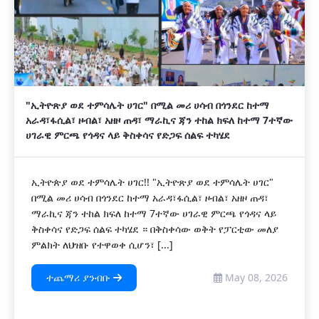
"ኢትዮጽያ ወደ ተምሳሌት ሀገር" በሚል መሪ ሀሳብ በጎንደር ከተማ
አራዳ፣ፋሲል፣ ዞብል፣ አዘዞ ጠዳ፣ ማራኪና ጃን ተከል ክፍለ ከተማ 7ተኛው
ሀገራዊ ምርጫ የጎዳና ላይ ቅስቀሳና የድጋፍ ሰልፍ ተካሄደ
ኢትዮጵያ ወደ ተምሳሌት ሀገር!! "ኢትዮጽያ ወደ ተምሳሌት ሀገር"
በሚል መሪ ሀሳብ በጎንደር ከተማ አራዳ፣ፋሲል፣ ዞብል፣ አዘዞ ጠዳ፣
ማራኪና ጃን ተከል ክፍለ ከተማ 7ተኛው ሀገራዊ ምርጫ የጎዳና ላይ
ቅስቀሳና የድጋፍ ሰልፍ ተካሄደ ። ​በቅስቀሳው ወቅት የፓርቲው መለያ
ምልክት ለህዝቡ የተዋወቀ ሲሆን፣ [...]
ተጨማሪ ያንብቡ
May 08, 2026