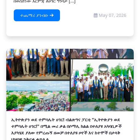
በወሰድነው እርምጃ ለሀገር ግንባታ [...]
ተጨማሪ ያንብቡ
May 07, 2026
ኢትዮጵያን ወደ ተምሳሌት ሀገር! ብልጽግና ፓርቲ "ኢትዮጵያን ወደ
ተምሳሌት ሀገር!" በሚል መሪ ቃል በሶማሊ ክልል በተለያዩ አካባቢዎች
እያካሄደ ያለው የምረጡኝ ዘመቻ በተለያዩ ዞኖች እና ከተሞች በታላቅ
ህዝባዊ ንቅናቄ ቀጥሏል