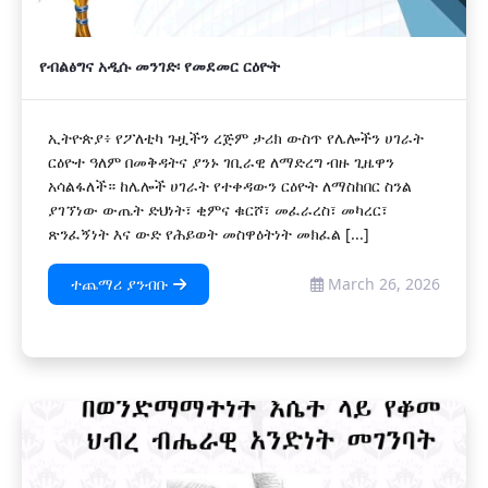
የብልፅግና አዲሱ መንገድ፡ የመደመር ርዕዮት
ኢትዮጵያ፥ የፖለቲካ ጉዟችን ረጅም ታሪክ ውስጥ የሌሎችን ሀገራት
ርዕዮተ ዓለም በመቅዳትና ያንኑ ገቢራዊ ለማድረግ ብዙ ጊዜዋን
አሳልፋለች። ከሌሎች ሀገራት የተቀዳውን ርዕዮት ለማስከበር ስንል
ያገኘነው ውጤት ድህነት፣ ቂምና ቁርሾ፣ መፈራረስ፣ መካረር፣
ጽንፈኝነት እና ውድ የሕይወት መስዋዕትነት መክፈል [...]
ተጨማሪ ያንብቡ
March 26, 2026