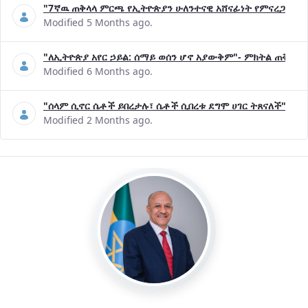
"7ኛዉ ጠቅላላ ምርጫ የኢትዮጵያን ሁለንተናዊ አሸናፊነት የምናረጋግጥበት እ
Modified 5 Months ago.
"ለኢትዮጵያ አየር ኃይል: ሰማይ ወሰን ሆኖ አያውቅም"- ምክትል ጠቅላይ 
Modified 6 Months ago.
"ሰላም ሲኖር ሴቶች ይበረታሉ፣ ሴቶች ሲበረቱ ደግሞ ሀገር ትጸናለች"- ዶ/
Modified 2 Months ago.