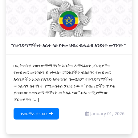
"በወንድማማችነት እሴት ላይ የቆመ ህብረ ብሔራዊ አንድነት መገንባት "
በኢትዮጵያ የወንድማማችነት እሴትን ለማጎልበት ፓርቲያችን
የመደመር መንገድን ይከተላል፡፡ ፓርቲያችን ብልፅግና የመደመር
እሳቤዎችን አንድ በአንድ እየተገበሩ በመሄድም የወንድማማችነት
መንፈስን ከተኛበት የሚቀሰቅስ ፓርቲ ነው። "የብሔሮችን ጥያቄ
ያከበደው የወንድማማችነት መቅለል ነው"ብሎ የሚያምነው
ፓርቲያችን [...]
ተጨማሪ ያንብቡ
January 01, 2026