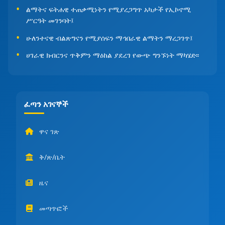
ልማትና ፍትሐዊ ተጠቃሚነትን የሚያረጋግጥ አካታች የኢኮኖሚ
ሥርዓት መገንባት፤
ሁለንተናዊ ብልጽግናን የሚያሰፍን ማኅበራዊ ልማትን ማረጋገጥ፤
ሀገራዊ ክብርንና ጥቅምን ማዕከል ያደረገ የውጭ ግንኙነት ማካሄድ፡፡
ፈጣን አገናኞች
ዋና ገጽ
ቅ/ጽ/ቤት
ዜና
መጣጥፎች