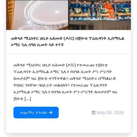
ጠቅላይ ሚኒስትር ዐቢይ አሕመድ (ዶ/ር) በጅቡቲ ፕሬዚዳንት ኢስማኤል
ኦማር ጊሌ በዓለ ሲመት ላይ ተገኙ
ጠቅላይ ሚኒስትር ዐቢይ አሕመድ (ዶ/ር) የተመራጩ የጅቡቲ
ፕሬዚዳንት ኢስማኤል ኦማር ጊሌን የበዓለ ሲመት ሥነ ሥርዓት
ለመታደም ዛሬ ጅቡቲ ተገኝተዋል። ጠቅላይ ሚኒስትሩ በማህበራዊ
ትስስር ገጻቸው ባሰፈሩት መልዕክት፤ የተመራጩ ፕሬዚዳንት
ኢስማኤል ኦማር ጊሌን የበዓለ ሲመት ሥነ-ሥርዓት ለመታደም ዛሬ
ጅቡቲ [...]
ተጨማሪ ያንብቡ
May 09, 2026