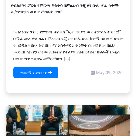
የብልፅግና ፓርቲ የምርጫ ቅስቀሳ በምዕራብ ጉጂ ዞን ቡሌ ሆራ ከተማ-
ኢትዮጵያን ወደ ተምሳሌት ሀገር!
የብልፅግና ፓርቲ የምርጫ ቅስቀሳ “ኢትዮጵያን ወደ ተምሳሌት ሀገር!”
በሚል መሪ ቃል ዛሬ በምዕራብ ጉጂ ዞን ቡሌ ሆራ ከተማ በደመቀ ሁኔታ
ተካሂዷል። በዞኑ እና በከተማ አስተዳደሩ ቅንጅት በተዘጋጀው በዚህ
መድረክ ላይ የፓርቲው አባላትና የተለያዩ የህብረተሰብ ክፍሎች በነቂስ
በመውጣት የድጋፍ ድምጻቸውን [...]
ተጨማሪ ያንብቡ
May 09, 2026