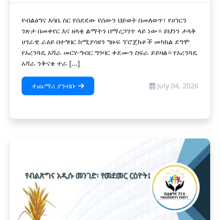
የብልፅግና እሳቤ ስር የሰደደው የሰውን ህይወት በመለወጥ፣ የሀገርን
ገጽታ በመቀየር እና ዘላቂ ልማትን በማረጋገጥ ላይ ነው። ይህንን ታላቅ
ሀገራዊ ራዕይ በተግባር ከሚያሳዩን ግዙፍ ፕሮጀክቶች መካከል ደግሞ
የአረንጓዴ አሻራ መርሃ-ግብር ግንባር ቀደሙን ስፍራ ይይዛል። የአረንጓዴ
አሻራ ንቅናቄ ተራ [...]
ተጨማሪ ያንብቡ
July 04, 2026