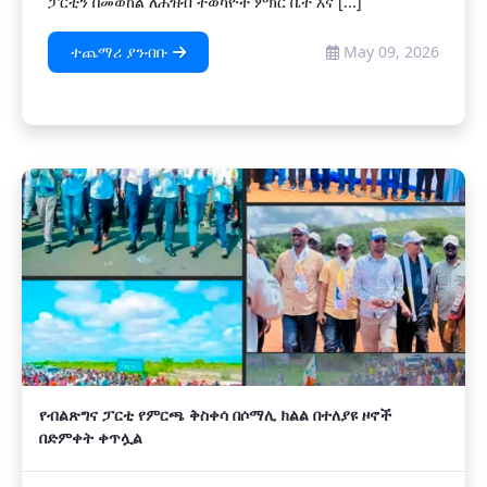
ፓርቲን በመወከል ለሕዝብ ተወካዮች ምክር ቤት እና [...]
ተጨማሪ ያንብቡ
May 09, 2026
የብልጽግና ፓርቲ የምርጫ ቅስቀሳ በሶማሊ ክልል በተለያዩ ዞኖች
በድምቀት ቀጥሏል