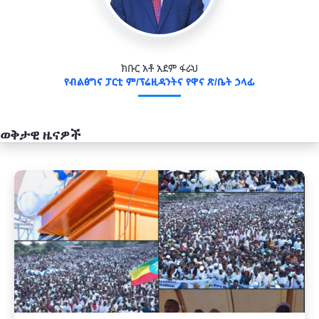
ክቡር አቶ አደም ፋራህ
የብልፅግና ፓርቲ ም/ፕሬዚዳንትና የዋና ጽ/ቤት ኃላፊ
ወቅታዊ ዜናዎች
አዲስ