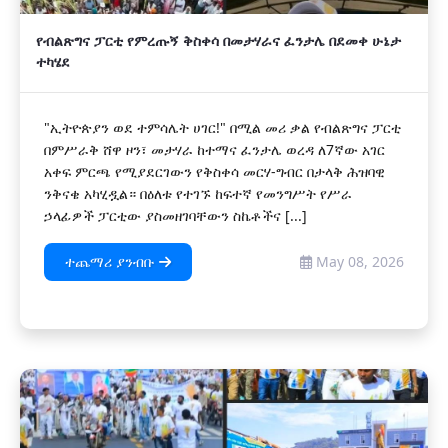
የብልጽግና ፓርቲ የምረጡኝ ቅስቀሳ በመታሃራና ፈንታሌ በደመቀ ሁኔታ
ተካሄደ
"ኢትዮጵያን ወደ ተምሳሌት ሀገር!" በሚል መሪ ቃል የብልጽግና ፓርቲ
በምሥራቅ ሸዋ ዞን፣ መታሃራ ከተማና ፈንታሌ ወረዳ ለ7ኛው አገር
አቀፍ ምርጫ የሚያደርገውን የቅስቀሳ መርሃ-ግብር በታላቅ ሕዝባዊ
ንቅናቄ አካሂዷል። በዕለቱ የተገኙ ከፍተኛ የመንግሥት የሥራ
ኃላፊዎች ፓርቲው ያስመዘገባቸውን ስኬቶችና [...]
ተጨማሪ ያንብቡ
May 08, 2026