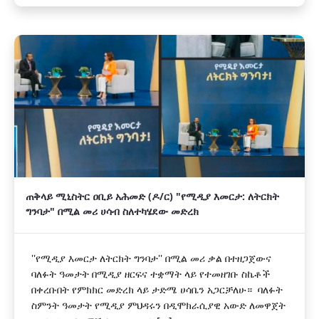
ጠቅላይ ሚኒስትር ዐቢይ አሕመድ (ዶ/ር) "የሚዲያ እመርታ: ለትርክት
ግንባታ" በሚል መሪ ሀሳብ ስለተካሄደው መድረክ
''የሚዲያ እመርታ ለትርክት ግንባታ'' በሚል መሪ ቃል በተዘጋጀውና
ባለፉት ዓመታት በሚዲያ ዘርፍና ተቋማት ላይ የተመዘገቡ ስኬቶች
በቀረቡበት የምክክር መድረክ ላይ ታድሜ ሀሳቤን አጋርቻለሁ። ባለፉት
ስምንት ዓመታት የሚዲያ ምህዳሩን በዲሞክራሲያዊ አውድ ለመዋጀት