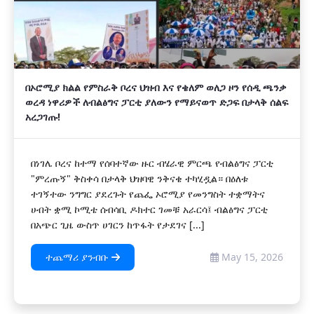
በኦሮሚያ ክልል የምስራቅ ቦረና ህዝብ እና የቄለም ወለጋ ዞን የሰዲ ጫንቃ
ወረዳ ነዋሪዎች ለብልፅግና ፓርቲ ያለውን የማይናወጥ ድጋፍ በታላቅ ሰልፍ
አረጋገጡ!
በነገሌ ቦረና ከተማ የሰባተኛው ዙር ብሄራዊ ምርጫ የብልፅግና ፓርቲ
"ምረጡኝ" ቅስቀሳ በታላቅ ህዝባዊ ንቅናቄ ተካሂዷል። በዕለቱ
ተገኝተው ንግግር ያደረጉት የጨፌ ኦሮሚያ የመንግስት ተቋማትና
ሀብት ቋሚ ኮሚቴ ሰብሳቢ ዶክተር ገመቹ አራርሳ፤ ብልፅግና ፓርቲ
በአጭር ጊዜ ውስጥ ሀገርን ከጥፋት የታደገና [...]
ተጨማሪ ያንብቡ
May 15, 2026