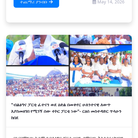
ተጨማሪ ያንብቡ
May 14, 2026
"ብልፅግና ፓርቲ ፈተናን ወደ ዕድል በመቀየር ሁለንተናዊ ለውጥ
እያስመዘገበ የሚገኝ ሰው ተኮር ፓርቲ ነው"- ርዕሰ መስተዳድር ጥላሁን
ከበደ
በአርባምንጭ ከተማ የብልፅግና ፓርቲ ዞናዊ የምርጫ ቅስቀሳና ህዝባዊ