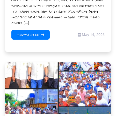
የድጋፍ ሰልፍ መርሃ ግብር ተካሂዷል። የክልሉ ርዕሰ መስተዳድር ጥላሁን
ከበደ በህዝባዊ የድጋፍ ሰልፉ እና የብልፅግና ፓርቲ የምርጫ ቅስቀሳ
መርሃ ግብር ላይ ተገኝተው ባስተላለፉት መልዕክት የምርጫ ወቅትን
እየጠበቁ [...]
ተጨማሪ ያንብቡ
May 14, 2026