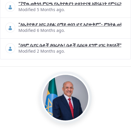
"7ኛዉ ጠቅላላ ምርጫ የኢትዮጵያን ሁለንተናዊ አሸናፊነት የምናረጋግጥበት እ
Modified 5 Months ago.
"ለኢትዮጵያ አየር ኃይል: ሰማይ ወሰን ሆኖ አያውቅም"- ምክትል ጠቅላይ 
Modified 6 Months ago.
"ሰላም ሲኖር ሴቶች ይበረታሉ፣ ሴቶች ሲበረቱ ደግሞ ሀገር ትጸናለች"- ዶ/
Modified 2 Months ago.