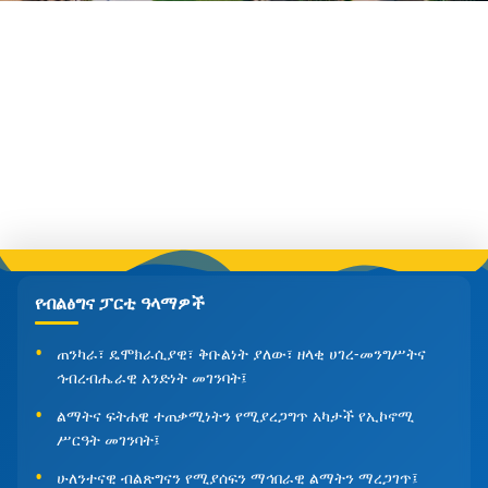
የብልፅግና ፓርቲ ዓላማዎች
ጠንካራ፣ ዴሞክራሲያዊ፣ ቅቡልነት ያለው፣ ዘላቂ ሀገረ-መንግሥትና
ኅብረብሔራዊ አንድነት መገንባት፤
ልማትና ፍትሐዊ ተጠቃሚነትን የሚያረጋግጥ አካታች የኢኮኖሚ
ሥርዓት መገንባት፤
ሁለንተናዊ ብልጽግናን የሚያሰፍን ማኅበራዊ ልማትን ማረጋገጥ፤