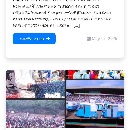
እንቅስቃሴዎች ለዓለም አቀፉ ማህበረሰብ ተደራሽ ማድረግ
የሚያስችል Voice of Prosperity–VoP (ቮይስ ኦፍ ፕሮስፔሪቲ)
የተሰኘ በየወሩ የሚዘጋጅ መፅሄት በፓርቲዉ ዋና ፅ/ቤት የህዝብ እና
አለማቀፍ ግንኙነት ዘርፍ ይፋ ተደርጓል፡፡ [...]
ተጨማሪ ያንብቡ
May 15, 2026