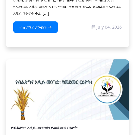
የአረንጓዴ አሻራ መርሃ-ግብር ግንባር ቀደሙን ስፍራ ይይዛል። የአረንጓዴ
አሻራ ንቅናቄ ተራ [...]
ተጨማሪ ያንብቡ
July 04, 2026
የብልፅግና አዲሱ መንገድ፡ የመደመር ርዕዮት