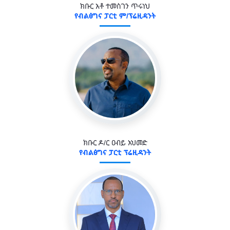
ክቡር አቶ ተመስገን ጥሩነህ
የብልፅግና ፓርቲ ም/ፕሬዚዳንት
ክቡር ዶ/ር ዐብይ አህመድ
የብልፅግና ፓርቲ ፕሬዚዳንት