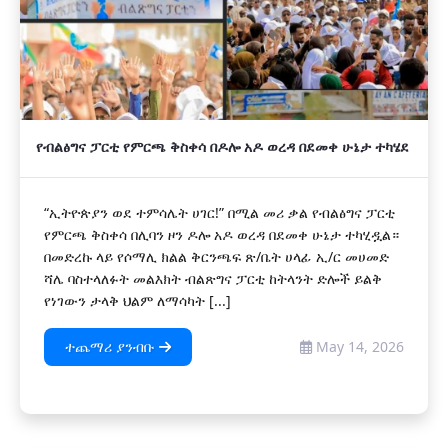
የብልፅግና ፓርቲ የምርጫ ቅስቀሳ በዶሎ አዶ ወረዳ በደመቀ ሁኔታ ተካሄደ
“ኢትዮጵያን ወደ ተምሳሌት ሀገር!” በሚል መሪ ቃል የብልፅግና ፓርቲ
የምርጫ ቅስቀሳ በሊባን ዞን ዶሎ አዶ ወረዳ በደመቀ ሁኔታ ተካሂዷል።
በመድረኩ ላይ የሶማሊ ክልል ቅርንጫፍ ጽ/ቤት ሀላፊ ኢ/ር መሀመድ
ሻሌ ባስተላለፉት መልእክት ብልጽግና ፓርቲ ከትላንት ድሎች ይልቅ
የነገውን ታላቅ ህልም ለማሳካት [...]
ተጨማሪ ያንብቡ
May 14, 2026