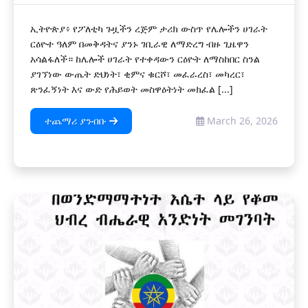
ኢትዮጵያ፥ የፖለቲካ ጉዟችን ረጅም ታሪክ ውስጥ የሌሎችን ሀገራት
ርዕዮተ ዓለም በመቅዳትና ያንኑ ገቢራዊ ለማድረግ ብዙ ጊዜዋን
አሳልፋለች። ከሌሎች ሀገራት የተቀዳውን ርዕዮት ለማስከበር ስንል
ያገኘነው ውጤት ድህነት፣ ቂምና ቁርሾ፣ መፈራረስ፣ መካረር፣
ጽንፈኝነት እና ውድ የሕይወት መስዋዕትነት መክፈል [...]
ተጨማሪ ያንብቡ
March 26, 2026