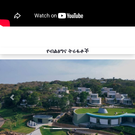
የብልፅግና ትሩፋቶች
Previous
Next