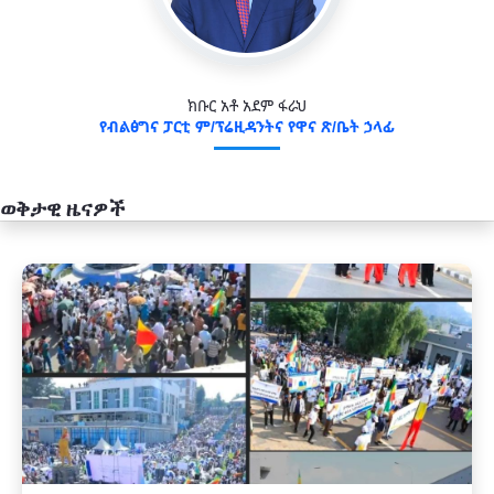
ክቡር አቶ አደም ፋራህ
የብልፅግና ፓርቲ ም/ፕሬዚዳንትና የዋና ጽ/ቤት ኃላፊ
ወቅታዊ ዜናዎች
አዲስ