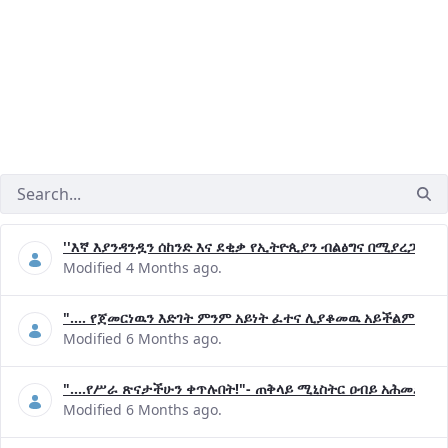
''እኛ እያንዳንዷን ሰከንድ እና ደቂቃ የኢትዮጲያን ብልፅግና በሚያረጋግጡ 
Modified 4 Months ago.
".... የጀመርነዉን እድገት ምንም አይነት ፈተና ሊያቆመዉ አይችልም"- ጠ
Modified 6 Months ago.
"....የሥራ ጽናታችሁን ቀጥሉበት!"- ጠቅላይ ሚኒስትር ዐብይ አሕመድ (ዶ
Modified 6 Months ago.