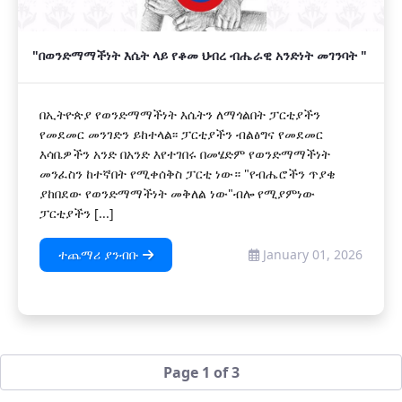
"በወንድማማችነት እሴት ላይ የቆመ ህብረ ብሔራዊ አንድነት መገንባት "
በኢትዮጵያ የወንድማማችነት እሴትን ለማጎልበት ፓርቲያችን
የመደመር መንገድን ይከተላል፡፡ ፓርቲያችን ብልፅግና የመደመር
እሳቤዎችን አንድ በአንድ እየተገበሩ በመሄድም የወንድማማችነት
መንፈስን ከተኛበት የሚቀሰቅስ ፓርቲ ነው። "የብሔሮችን ጥያቄ
ያከበደው የወንድማማችነት መቅለል ነው"ብሎ የሚያምነው
ፓርቲያችን [...]
ተጨማሪ ያንብቡ
January 01, 2026
Page 1 of 3