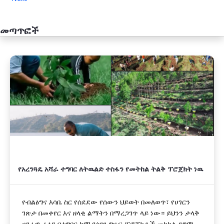
መጣጥፎች
አዲስ
የአረንጓዴ አሻራ ተግባር ለትዉልድ ተስፋን የመትከል ትልቅ ፕሮጀክት ነዉ
የብልፅግና እሳቤ ስር የሰደደው የሰውን ህይወት በመለወጥ፣ የሀገርን
ገጽታ በመቀየር እና ዘላቂ ልማትን በማረጋገጥ ላይ ነው። ይህንን ታላቅ
ሀገራዊ ራዕይ በተግባር ከሚያሳዩን ግዙፍ ፕሮጀክቶች መካከል ደግሞ