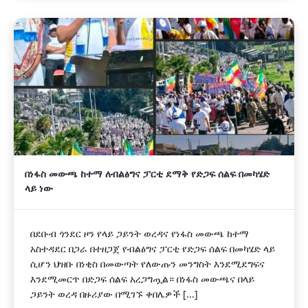
በነፋስ መውጫ ከተማ ለብልፅግና ፓርቲ ደማቅ የድጋፍ ሰልፍ በመካሄድ
ላይ ነው
በደቡብ ጎንደር ዞን የላይ ጋይንት ወረዳና የነፋስ መውጫ ከተማ
አስተዳደር በጋራ በተዘጋጀ የብልፅግና ፓርቲ የድጋፍ ሰልፍ በመካሄድ ላይ
ሲሆን ህዝቡ በነቂስ በመውጣት የለውጡን መንግስት እንደሚደግፍና
እንደሚመርጥ በድጋፍ ሰልፍ አረጋግጧል። በነፋስ መውጫና በላይ
ጋይንት ወረዳ በዙሪያው በሚገኙ ቀበሌዎች [...]