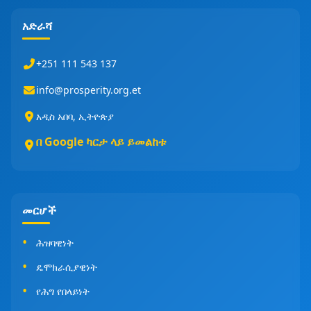
አድራሻ
+251 111 543 137
info@prosperity.org.et
አዲስ አበባ, ኢትዮጵያ
በ Google ካርታ ላይ ይመልከቱ
መርሆች
ሕዝባዊነት
ዴሞክራሲያዊነት
የሕግ የበላይነት