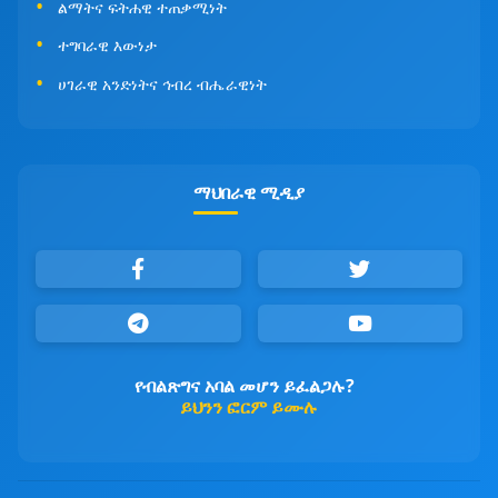
ልማትና ፍትሐዊ ተጠቃሚነት
ተግባራዊ እውነታ
ሀገራዊ አንድነትና ኅብረ ብሔራዊነት
ማህበራዊ ሚዲያ
የብልጽግና አባል መሆን ይፈልጋሉ?
ይህንን ፎርም ይሙሉ