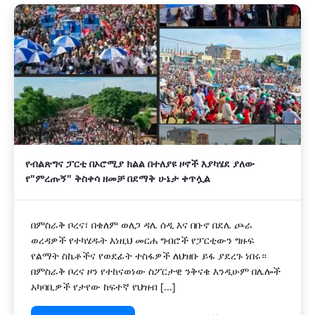
የብልጽግና ፓርቲ በኦሮሚያ ክልል በተለያዩ ዞኖች እያካሄደ ያለው
የ"ምረጡኝ" ቅስቀሳ ዘመቻ በደማቅ ሁኔታ ቀጥሏል
በምስራቅ ቦረና፣ በቄለም ወለጋ ዳሌ ሰዲ እና በቡኖ በደሌ ጮራ
ወረዳዎች የተካሄዱት እነዚህ መርሐ ግብሮች የፓርቲውን ግዙፍ
የልማት ስኬቶችና የወደፊት ተስፋዎች ለህዝቡ ይፋ ያደረጉ ነበሩ።
በምስራቅ ቦረና ዞን የተከናወነው ስፖርታዊ ንቅናቄ እንዲሁም በሌሎች
አካባቢዎች የታየው ከፍተኛ የህዝብ [...]