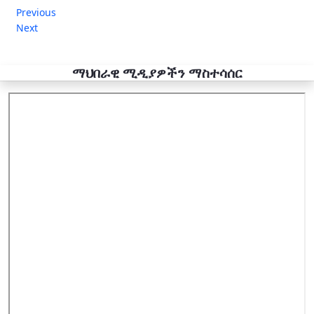
Previous
Next
ማህበራዊ ሚዲያዎችን ማስተሳሰር