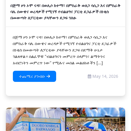
በጅማ ዞን ኦሞ ናዳ፣ በወሊሶ ከተማ፣ በምስራቅ ወለጋ ሳሲጋ እና በምስራቅ
ባሌ ሰውዌና ወረዳዎች የሚገኝ የብልፅግና ፓርቲ ደጋፊዎች በነቂስ
በመውጣት ለፓርቲው ያላቸውን ደጋፍ ገለፁ
በጅማ ዞን ኦሞ ናዳ፣ በወሊሶ ከተማ፣ በምስራቅ ወለጋ ሳሲጋ እና
በምስራቅ ባሌ ሰውዌና ወረዳዎች የሚገኝ የብልፅግና ፓርቲ ደጋፊዎች
በነቂስ በመውጣት ለፓርቲው ያላቸውን ደጋፍ በደማቅ ሁኔታ
ገልጸዋል። ሰልፈኞቹ "ብልፅግናን መምረጥ ሰላምን፣ ልማትንና
አብሮነትን መምረጥ ነው" የሚሉና መሰል መልዕክቶችን [...]
ተጨማሪ ያንብቡ
May 14, 2026