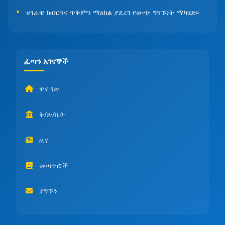
ሀገራዊ ክብርንና ጥቅምን ማዕከል ያደረገ የውጭ ግንኙነት ማካሄድ፡፡
ፈጣን አገናኞች
ዋና ገጽ
ቅ/ጽ/ቤት
ዜና
መጣጥፎች
ያግኙን