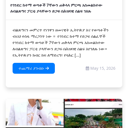
የጎንደር ከተማ ወጣቶች 7ኛውን ጠቅላላ ምርጫ አስመልክተው
ለብልጽግና ፓርቲ ያላቸውን ድጋፍ በሕዝባዊ ሰልፍ ገለጹ
ብልጽግናን መምረጥ የነገዋን ዘመናዊት ኢትዮጵያ እና የወጣቶችን
ብሩህ ተስፋ ማረጋገጥ ነው ። የጎንደር ከተማ የድጋፍ ሰልፈኞች
የጎንደር ከተማ ወጣቶች 7ኛውን ጠቅላላ ምርጫ አስመልክተው
ለብልጽግና ፓርቲ ያላቸውን ድጋፍ በሕዝባዊ ሰልፍ እየገለጹ ነው።
የኢትዮጵያን ክብር ከፍ ለማድረግ፣ የባሕር [...]
ተጨማሪ ያንብቡ
May 15, 2026