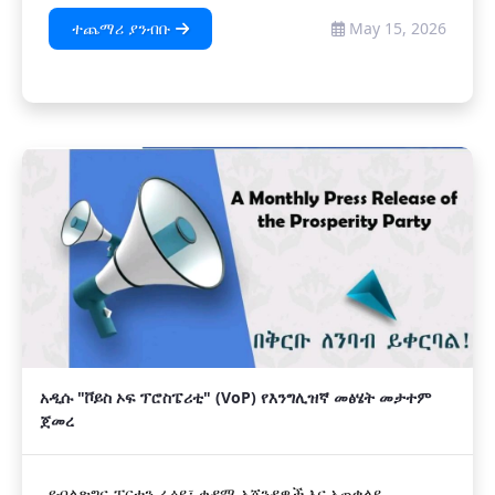
ተጨማሪ ያንብቡ
May 15, 2026
አዲሱ "ቮይስ ኦፍ ፕሮስፔሪቲ" (VoP) የእንግሊዝኛ መፅሄት መታተም
ጀመረ
የብልጽግና ፓርቲን ራዕይ፣ ቀዳሚ አጀንዳዎች እና አጠቃላይ