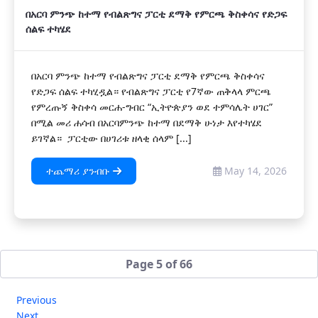
በአርባ ምንጭ ከተማ የብልጽግና ፓርቲ ደማቅ የምርጫ ቅስቀሳና የድጋፍ
ሰልፍ ተካሄደ
በአርባ ምንጭ ከተማ የብልጽግና ፓርቲ ደማቅ የምርጫ ቅስቀሳና
የድጋፍ ሰልፍ ተካሂዷል። የብልጽግና ፓርቲ የ7ኛው ጠቅላላ ምርጫ
የምረጡኝ ቅስቀሳ መርሐ-ግብር “ኢትዮጵያን ወደ ተምሳሌት ሀገር”
በሚል መሪ ሐሳብ በአርባምንጭ ከተማ በደማቅ ሁነታ እየተካሄደ
ይገኛል። ፓርቲው በሀገሪቱ ዘላቂ ሰላም [...]
ተጨማሪ ያንብቡ
May 14, 2026
Page 5 of 66
Previous
Next