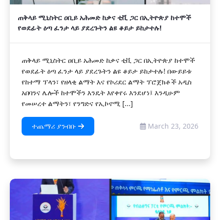
ጠቅላይ ሚኒስትር ዐቢይ አሕመድ ከቃና ቲቪ ጋር በኢትዮጵያ ከተሞች
የወደፊት ዕጣ ፈንታ ላይ ያደረጉትን ልዩ ቆይታ ይከታተሉ!
ጠቅላይ ሚኒስትር ዐቢይ አሕመድ ከቃና ቲቪ ጋር በኢትዮጵያ ከተሞች
የወደፊት ዕጣ ፈንታ ላይ ያደረጉትን ልዩ ቆይታ ይከታተሉ! በውይይቱ
የከተማ ፕላን፣ የዘላቂ ልማት እና የኮሪደር ልማት ፕሮጀክቶች አዲስ
አበባንና ሌሎች ከተሞችን እንዴት እየቀየሩ እንደሆነ፤ እንዲሁም
የመሠረተ ልማትን፣ የንግድና የኢኮኖሚ [...]
ተጨማሪ ያንብቡ
March 23, 2026