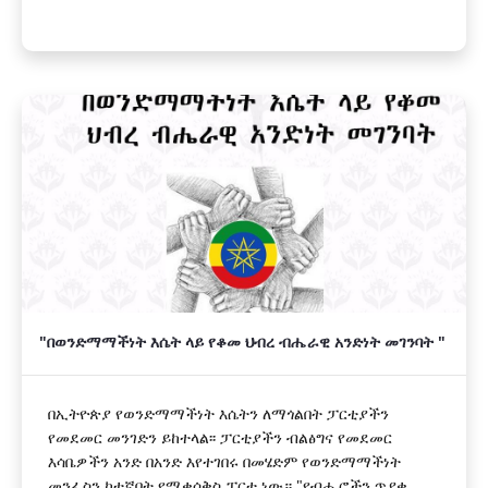
"በወንድማማችነት እሴት ላይ የቆመ ህብረ ብሔራዊ አንድነት መገንባት "
በኢትዮጵያ የወንድማማችነት እሴትን ለማጎልበት ፓርቲያችን
የመደመር መንገድን ይከተላል፡፡ ፓርቲያችን ብልፅግና የመደመር
እሳቤዎችን አንድ በአንድ እየተገበሩ በመሄድም የወንድማማችነት
መንፈስን ከተኛበት የሚቀሰቅስ ፓርቲ ነው። "የብሔሮችን ጥያቄ