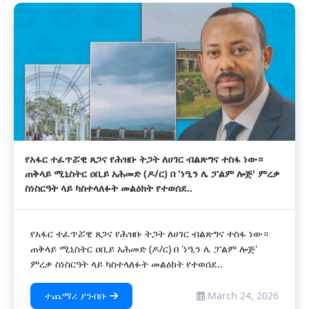
የአፋር ተፈጥሯዊ ጸጋና የሕዝቡ ትጋት ለሀገር ብልጽግና ተስፋ ነው።
ጠቅላይ ሚኒስትር ዐቢይ አሕመድ (ዶ/ር) በ 'ነዒን ሌ ፓልም ሎጅ' ምረቃ
ስነስርዓት ላይ ካስተላለፉት መልዕክት የተወሰደ..
የአፋር ተፈጥሯዊ ጸጋና የሕዝቡ ትጋት ለሀገር ብልጽግና ተስፋ ነው።
ጠቅላይ ሚኒስትር ዐቢይ አሕመድ (ዶ/ር) በ 'ነዒን ሌ ፓልም ሎጅ'
ምረቃ ስነስርዓት ላይ ካስተላለፉት መልዕክት የተወሰደ..
ተጨማሪ ያንብቡ
March 24, 2026