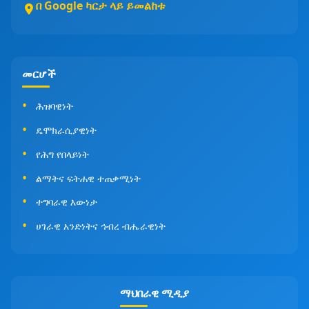
በ Google ካርታ ላይ ይመልከቱ
መርሆች
ሕዝባዊነት
ዴሞክራሲያዊነት
የሕግ የበላይነት
ልማትና ፍትሐዊ ተጠቃሚነት
ተግባራዊ እውነታ
ሀገራዊ አንድነትና ኅብረ ብሔራዊነት
ማህበራዊ ሚዲያ