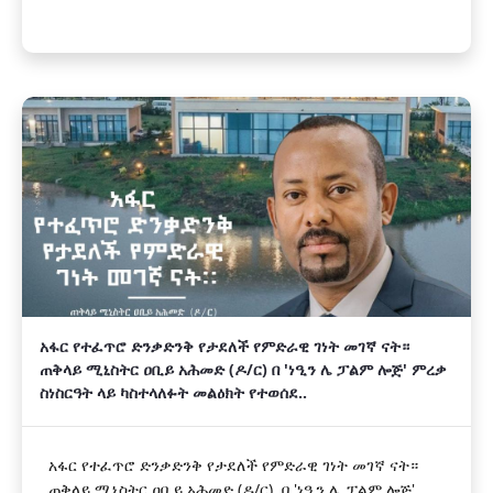
አፋር የተፈጥሮ ድንቃድንቅ የታደለች የምድራዊ ገነት መገኛ ናት።
ጠቅላይ ሚኒስትር ዐቢይ አሕመድ (ዶ/ር) በ 'ነዒን ሌ ፓልም ሎጅ' ምረቃ
ስነስርዓት ላይ ካስተላለፉት መልዕክት የተወሰደ..
አፋር የተፈጥሮ ድንቃድንቅ የታደለች የምድራዊ ገነት መገኛ ናት።
ጠቅላይ ሚኒስትር ዐቢይ አሕመድ (ዶ/ር) በ 'ነዒን ሌ ፓልም ሎጅ'