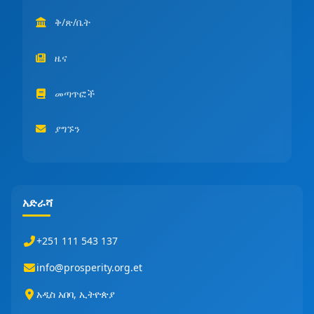
ቅ/ጽ/ቤት
ዜና
መጣጥፎች
ያግኙን
አድራሻ
+251 111 543 137
info@prosperity.org.et
አዲስ አበባ, ኢትዮጵያ