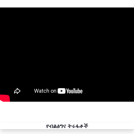
የብልፅግና ትሩፋቶች