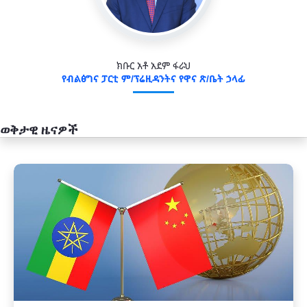
ክቡር አቶ አደም ፋራህ
የብልፅግና ፓርቲ ም/ፕሬዚዳንትና የዋና ጽ/ቤት ኃላፊ
ወቅታዊ ዜናዎች
አዲስ