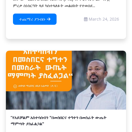
ምረቃ ስነስርዓት ላይ ካስተላለፉት መልዕክት የተወሰደ..
ተጨማሪ ያንብቡ
March 24, 2026
“የአይቻልም አስተሳሰብን "በመስበርና ተግተን በመስራት ውጤት
ማምጣት ያስፈልጋል"