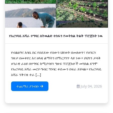
የአረንጓዴ አሻራ ተግባር ለትዉልድ ተስፋን የመትከል ትልቅ ፕሮጀክት ነዉ
የብልፅግና እሳቤ ስር የሰደደው የሰውን ህይወት በመለወጥ፣ የሀገርን
ገጽታ በመቀየር እና ዘላቂ ልማትን በማረጋገጥ ላይ ነው። ይህንን ታላቅ
ሀገራዊ ራዕይ በተግባር ከሚያሳዩን ግዙፍ ፕሮጀክቶች መካከል ደግሞ
የአረንጓዴ አሻራ መርሃ-ግብር ግንባር ቀደሙን ስፍራ ይይዛል። የአረንጓዴ
አሻራ ንቅናቄ ተራ [...]
ተጨማሪ ያንብቡ
July 04, 2026