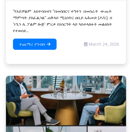
“የአይቻልም አስተሳሰብን "በመስበርና ተግተን በመስራት ውጤት
ማምጣት ያስፈልጋል" ጠቅላይ ሚኒስትር ዐቢይ አሕመድ (ዶ/ር) በ
'ነዒን ሌ ፓልም ሎጅ' ምረቃ ስነስርዓት ላይ ካስተላለፉት መልዕክት
የተወሰደ..
ተጨማሪ ያንብቡ
March 24, 2026