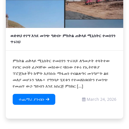
ወድቀህ ተነሣ እንደ መገጭ ግድብ፦ ምክትል ጠቅላይ ሚኒስትር ተመስገን
ጥሩነህ
ምክትል ጠቅላይ ሚኒስትር ተመስገን ጥሩነህ፣ ለዓመታት ተጓትተው
የሀገር ሀብት ፈሶባቸው መክነውና ባክነው የቀሩ የኢትዮጵያ
ፕሮጀክቶችን ከሞት እያስነሱ ማፋጠን የብልጽግና መንግሥት ልዩ
መለያ መሆኑን ገለጹ። የግንባታ ሂደቱን የተመለከቱበትን የመገጭ
የመጠጥ ውኃ ግድብን እንደ አስረጅ ምስክር [...]
ተጨማሪ ያንብቡ
March 24, 2026