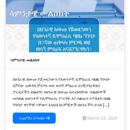
ሳምንታዊ መልዕክት
በሀገራዊ ለውጡ የጀመርነውን የእውነተኛ ዴሞክራሲ ባህል ግንባታ
በ7ኛው ጠቅላላ ምርጫ ወደ ወሳኝ ምዕራፍ እናሸጋግረዋለን
ፓርቲያችን ብልፅግና በሀገራዊ ለውጡ ከተረከባቸው ተልዕኮዎች
መካከል እውነተኛ የዴሞክራሲ ሥርዓት እና ስልጡን የፖለቲካ ባህል
ግንባታ ዋነኞቹ ናቸው፡፡ እነዚህ እርምጃዎች በሀገራችን ታሪክ [...]
ተጨማሪ ያንብቡ
March 23, 2026