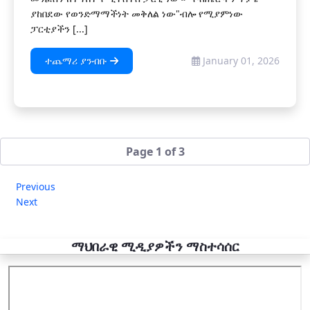
ያከበደው የወንድማማችነት መቅለል ነው"ብሎ የሚያምነው
ፓርቲያችን [...]
ተጨማሪ ያንብቡ
January 01, 2026
Page 1 of 3
Previous
Next
ማህበራዊ ሚዲያዎችን ማስተሳሰር