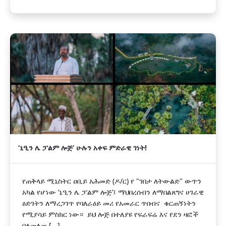
‎‘ኒዒን ሌ ፓልም ሎጅ’ ሁሉን አቀፍ ምድራዊ ገነት!
‎የጠቅላይ ሚኒስትር ዐቢይ አሕመድ (ዶ/ር) የ "ገበታ ለትውልድ" ውጥን
አካል የሆነው ‘ኒዒን ሌ ፓልም ሎጅ’፤ ማህበረሰብን ለማበልጸግና ሀገራዊ
ዕድገትን ለማረጋገጥ የባለራዕይ መሪ የአመራር ጥበብና ቁርጠኝነትን
የሚያሳይ ምስክር ነው። ‎ ‎ይህ ሎጅ በተለያዩ የፍራፍሬ እና የደን ዛፎች
በለመለመ [...]