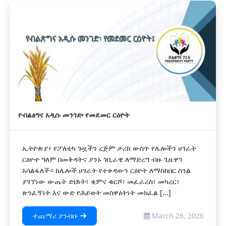
የብልፅግና አዲሱ መንገድ፡ የመደመር ርዕዮት
ኢትዮጵያ፥ የፖለቲካ ጉዟችን ረጅም ታሪክ ውስጥ የሌሎችን ሀገራት
ርዕዮተ ዓለም በመቅዳትና ያንኑ ገቢራዊ ለማድረግ ብዙ ጊዜዋን
አሳልፋለች። ከሌሎች ሀገራት የተቀዳውን ርዕዮት ለማስከበር ስንል
ያገኘነው ውጤት ድህነት፣ ቂምና ቁርሾ፣ መፈራረስ፣ መካረር፣
ጽንፈኝነት እና ውድ የሕይወት መስዋዕትነት መክፈል [...]
ተጨማሪ ያንብቡ
March 26, 2026