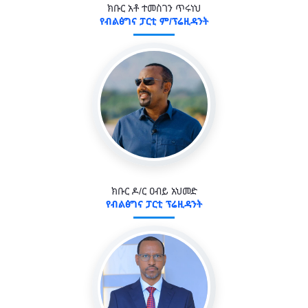
ክቡር አቶ ተመስገን ጥሩነህ
የብልፅግና ፓርቲ ም/ፕሬዚዳንት
ክቡር ዶ/ር ዐብይ አህመድ
የብልፅግና ፓርቲ ፕሬዚዳንት