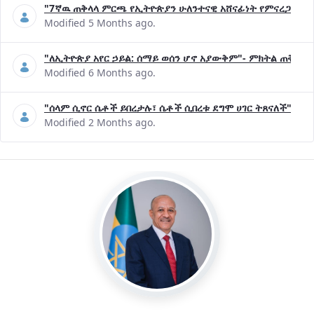
"7ኛዉ ጠቅላላ ምርጫ የኢትዮጵያን ሁለንተናዊ አሸናፊነት የምናረጋግጥበት እ
Modified 5 Months ago.
"ለኢትዮጵያ አየር ኃይል: ሰማይ ወሰን ሆኖ አያውቅም"- ምክትል ጠቅላይ 
Modified 6 Months ago.
"ሰላም ሲኖር ሴቶች ይበረታሉ፣ ሴቶች ሲበረቱ ደግሞ ሀገር ትጸናለች"- ዶ/
Modified 2 Months ago.