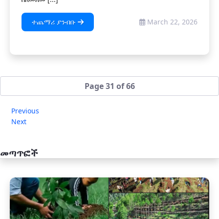
ተጨማሪ ያንብቡ
March 22, 2026
Page 31 of 66
Previous
Next
መጣጥፎች
አዲስ