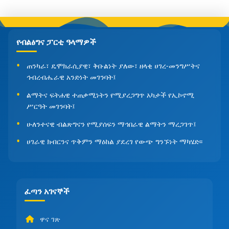
የብልፅግና ፓርቲ ዓላማዎች
ጠንካራ፣ ዴሞክራሲያዊ፣ ቅቡልነት ያለው፣ ዘላቂ ሀገረ-መንግሥትና
ኅብረብሔራዊ አንድነት መገንባት፤
ልማትና ፍትሐዊ ተጠቃሚነትን የሚያረጋግጥ አካታች የኢኮኖሚ
ሥርዓት መገንባት፤
ሁለንተናዊ ብልጽግናን የሚያሰፍን ማኅበራዊ ልማትን ማረጋገጥ፤
ሀገራዊ ክብርንና ጥቅምን ማዕከል ያደረገ የውጭ ግንኙነት ማካሄድ፡፡
ፈጣን አገናኞች
ዋና ገጽ