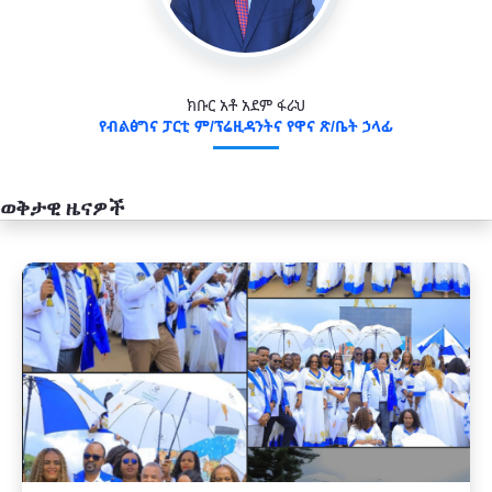
ክቡር አቶ አደም ፋራህ
የብልፅግና ፓርቲ ም/ፕሬዚዳንትና የዋና ጽ/ቤት ኃላፊ
ወቅታዊ ዜናዎች
አዲስ