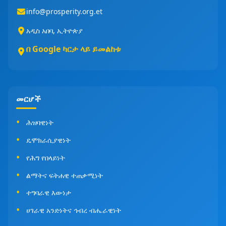
info@prosperity.org.et
አዲስ አበባ, ኢትዮጵያ
በ Google ካርታ ላይ ይመልከቱ
መርሆች
ሕዝባዊነት
ዴሞክራሲያዊነት
የሕግ የበላይነት
ልማትና ፍትሐዊ ተጠቃሚነት
ተግባራዊ እውነታ
ሀገራዊ አንድነትና ኅብረ ብሔራዊነት