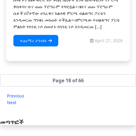
ቅስቀሳና ቡና ጠጡ ፕሮግራም ተካሂዷል። በቡና ጠጡ ፕሮግራም
ሴቶች በ7ተኛው ሀገራዊና ክልላዊ ምርጫ ብልጽግና ፓርቲን
እንዲመርጡ ግንዛቤ መስጠት ተችሏል። በምርጫው የብልጽግና ፓርቲ
ምልክት የስንዴ ነዶ በመሆኑ የስንዴ ነዶ እንዲመርጡ [...]
ተጨማሪ ያንብቡ
April 27, 2026
Page 18 of 66
Previous
Next
መጣጥፎች