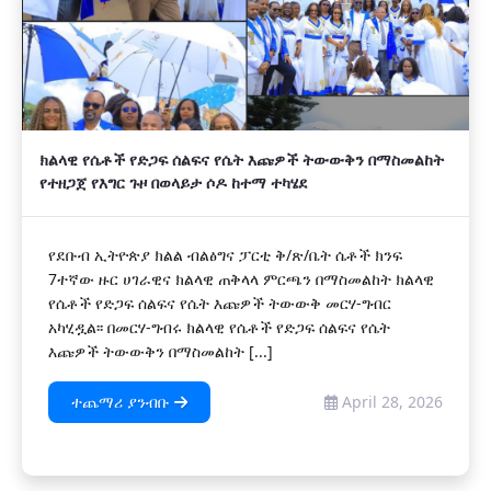
ክልላዊ የሴቶች የድጋፍ ሰልፍና የሴት እጩዎች ትውውቅን በማስመልከት
የተዘጋጀ የእግር ጉዞ በወላይታ ሶዶ ከተማ ተካሄደ
የደቡብ ኢትዮጵያ ክልል ብልፅግና ፓርቲ ቅ/ጽ/ቤት ሴቶች ክንፍ
7ተኛው ዙር ሀገራዊና ክልላዊ ጠቅላላ ምርጫን በማስመልከት ክልላዊ
የሴቶች የድጋፍ ሰልፍና የሴት እጩዎች ትውውቅ መርሃ-ግብር
አካሂዷል፡፡ በመርሃ-ግብሩ ክልላዊ የሴቶች የድጋፍ ሰልፍና የሴት
እጩዎች ትውውቅን በማስመልከት [...]
ተጨማሪ ያንብቡ
April 28, 2026