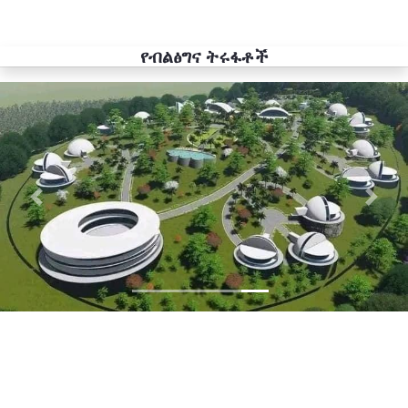
የብልፅግና ትሩፋቶች
Previous
Next