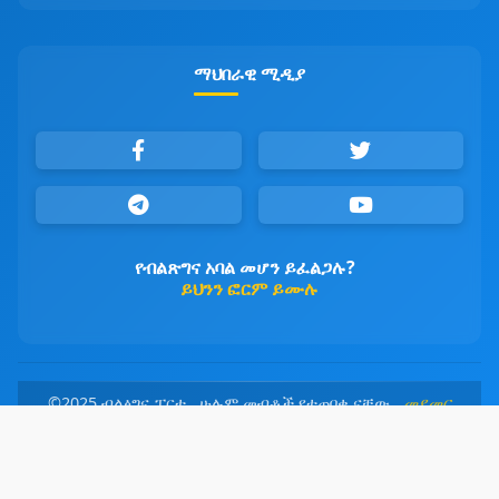
ማህበራዊ ሚዲያ
የብልጽግና አባል መሆን ይፈልጋሉ?
ይህንን ፎርም ይሙሉ
©2025 ብልፅግና ፓርቲ ሁሉም መብቶች የተጠበቁ ናቸው
መደመር
መንገዳችን፤ ብልፅግና መዳረሻችን