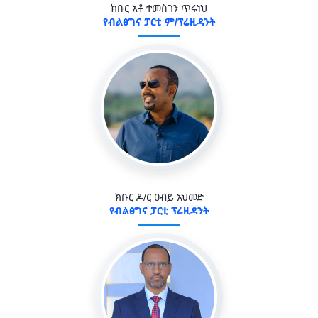
ክቡር አቶ ተመስገን ጥሩነህ
የብልፅግና ፓርቲ ም/ፕሬዚዳንት
ክቡር ዶ/ር ዐብይ አህመድ
የብልፅግና ፓርቲ ፕሬዚዳንት