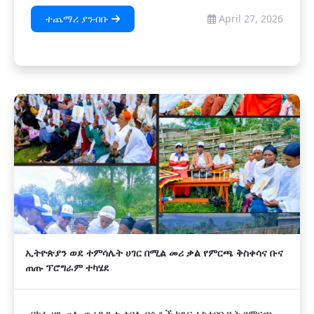
ተጨማሪ ያንብቡ
April 27, 2026
ኢትዮጵያን ወደ ተምሳሌት ሀገር በሚል መሪ ቃል የምርጫ ቅስቀሳና ቡና
ጠጡ ፕሮግራም ተካሄደ
በካፋ ዞን ጠሎ ወረዳ ጉታ ቀበሌ በሴቶች ክንፍ አስተባባሪነት የምርጫ