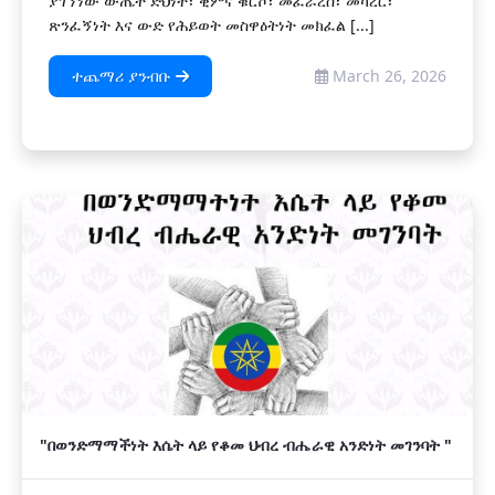
ያገኘነው ውጤት ድህነት፣ ቂምና ቁርሾ፣ መፈራረስ፣ መካረር፣
ጽንፈኝነት እና ውድ የሕይወት መስዋዕትነት መክፈል [...]
ተጨማሪ ያንብቡ
March 26, 2026
"በወንድማማችነት እሴት ላይ የቆመ ህብረ ብሔራዊ አንድነት መገንባት "