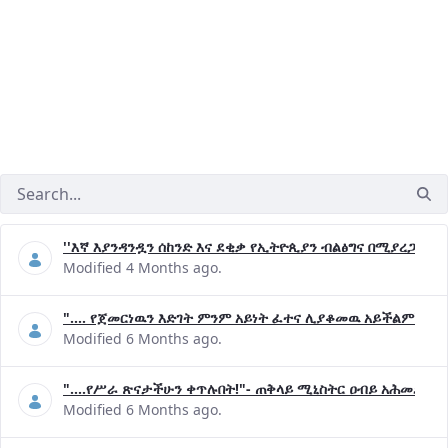
''እኛ እያንዳንዷን ሰከንድ እና ደቂቃ የኢትዮጲያን ብልፅግና በሚያረጋግጡ 
Modified 4 Months ago.
".... የጀመርነዉን እድገት ምንም አይነት ፈተና ሊያቆመዉ አይችልም"- ጠ
Modified 6 Months ago.
"....የሥራ ጽናታችሁን ቀጥሉበት!"- ጠቅላይ ሚኒስትር ዐብይ አሕመድ (ዶ
Modified 6 Months ago.