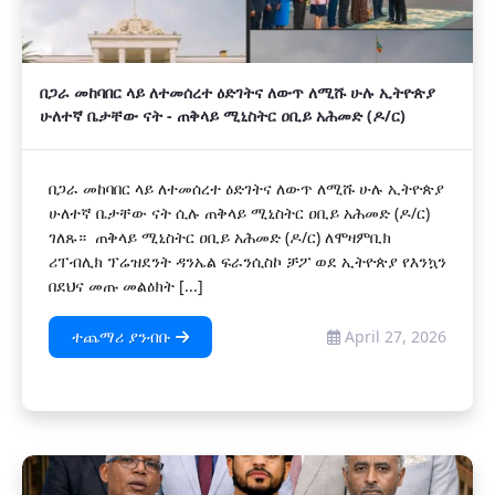
በጋራ መከባበር ላይ ለተመሰረተ ዕድገትና ለውጥ ለሚሹ ሁሉ ኢትዮጵያ
ሁለተኛ ቤታቸው ናት - ጠቅላይ ሚኒስትር ዐቢይ አሕመድ (ዶ/ር)
በጋራ መከባበር ላይ ለተመሰረተ ዕድገትና ለውጥ ለሚሹ ሁሉ ኢትዮጵያ
ሁለተኛ ቤታቸው ናት ሲሉ ጠቅላይ ሚኒስትር ዐቢይ አሕመድ (ዶ/ር)
ገለጹ። ጠቅላይ ሚኒስትር ዐቢይ አሕመድ (ዶ/ር) ለሞዛምቢክ
ሪፐብሊክ ፕሬዝደንት ዳንኤል ፍራንሲስኮ ቻፖ ወደ ኢትዮጵያ የእንኳን
በደህና መጡ መልዕክት [...]
ተጨማሪ ያንብቡ
April 27, 2026