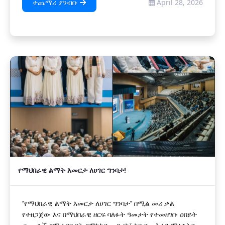
ተጨማሪ ያንብቡ
April 28, 2026
የማህበራዊ ልማት እመርታ ለሀገር ግንባታ!
‘’የማህበራዊ ልማት እመርታ ለሀገር ግንባታ’’ በሚል መሪ ቃል
የተዘጋጀው እና በማህበራዊ ዘርፍ ባለፉት ዓመታት የተመዘገቡ ዐበይት