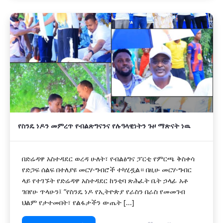
የስንዴ ነዶን መምረጥ የብልጽግናንና የሉዓላዊነትን ጉዞ ማጽናት ነዉ
በድሬዳዋ አስተዳደር ወረዳ ሁለት፣ የብልፅግና ፓርቲ የምርጫ ቅስቀሳ
የድጋፍ ሰልፍ በተለያዩ መርሃ-ግብሮች ተካሂዷል። በዚሁ መርሃ-ግብር
ላይ የተገኙት የድሬዳዋ አስተዳደር ከንቲባ ጽሕፈት ቤት ኃላፊ አቶ
ገበየሁ ጥላሁን፤ “የስንዴ ነዶ የኢትዮጵያ የራስን በራስ የመመገብ
ህልም የታተመበት፣ የልፋታችን ውጤት [...]