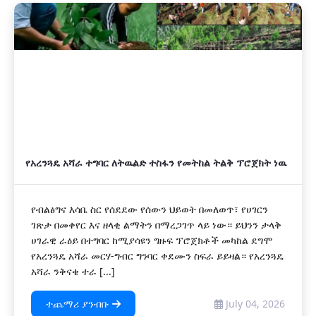
አዲስ
የአረንጓዴ አሻራ ተግባር ለትዉልድ ተስፋን የመትከል ትልቅ ፕሮጀክት ነዉ
የብልፅግና እሳቤ ስር የሰደደው የሰውን ህይወት በመለወጥ፣ የሀገርን
ገጽታ በመቀየር እና ዘላቂ ልማትን በማረጋገጥ ላይ ነው። ይህንን ታላቅ
ሀገራዊ ራዕይ በተግባር ከሚያሳዩን ግዙፍ ፕሮጀክቶች መካከል ደግሞ
የአረንጓዴ አሻራ መርሃ-ግብር ግንባር ቀደሙን ስፍራ ይይዛል። የአረንጓዴ
አሻራ ንቅናቄ ተራ [...]
ተጨማሪ ያንብቡ
July 04, 2026