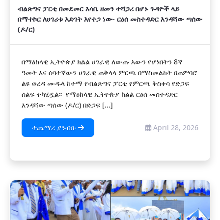
ብልጽግና ፓርቲ በመደመር እሳቤ ዘመን ተሻጋሪ በሆኑ ጉዳዮች ላይ
በማተኮር ለሀገሪቱ እድገት እየተጋ ነው- ርዕሰ መስተዳድር እንዳሻው ጣሰው
(ዶ/ር)
በማዕከላዊ ኢትዮጵያ ክልል ሀገራዊ ለውጡ እውን የሆነበትን 8ኛ
ዓመት እና ሰባተኛውን ሀገራዊ ጠቅላላ ምርጫ በማስመልከት በጠምባሮ
ልዩ ወረዳ ሙዱላ ከተማ የብልጽግና ፓርቲ የምርጫ ቅስቀሳ የድጋፍ
ሰልፍ ተካሂዷል፡፡ የማዕከላዊ ኢትዮጵያ ክልል ርዕሰ መስተዳድር
እንዳሻው ጣሰው (ዶ/ር) በድጋፍ [...]
ተጨማሪ ያንብቡ
April 28, 2026