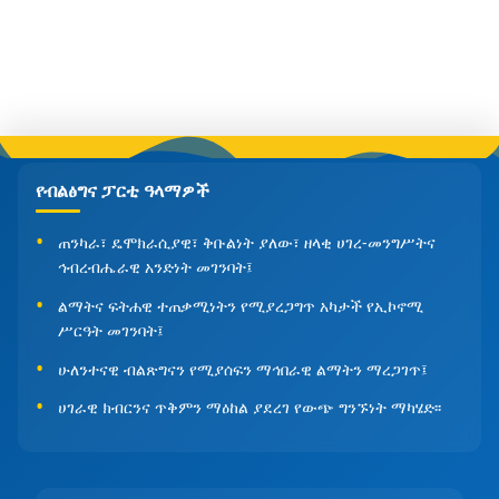
የብልፅግና ፓርቲ ዓላማዎች
ጠንካራ፣ ዴሞክራሲያዊ፣ ቅቡልነት ያለው፣ ዘላቂ ሀገረ-መንግሥትና
ኅብረብሔራዊ አንድነት መገንባት፤
ልማትና ፍትሐዊ ተጠቃሚነትን የሚያረጋግጥ አካታች የኢኮኖሚ
ሥርዓት መገንባት፤
ሁለንተናዊ ብልጽግናን የሚያሰፍን ማኅበራዊ ልማትን ማረጋገጥ፤
ሀገራዊ ክብርንና ጥቅምን ማዕከል ያደረገ የውጭ ግንኙነት ማካሄድ፡፡