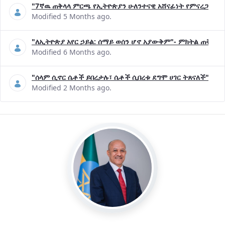
"7ኛዉ ጠቅላላ ምርጫ የኢትዮጵያን ሁለንተናዊ አሸናፊነት የምናረጋግጥበት እ
Modified 5 Months ago.
"ለኢትዮጵያ አየር ኃይል: ሰማይ ወሰን ሆኖ አያውቅም"- ምክትል ጠቅላይ 
Modified 6 Months ago.
"ሰላም ሲኖር ሴቶች ይበረታሉ፣ ሴቶች ሲበረቱ ደግሞ ሀገር ትጸናለች"- ዶ/
Modified 2 Months ago.