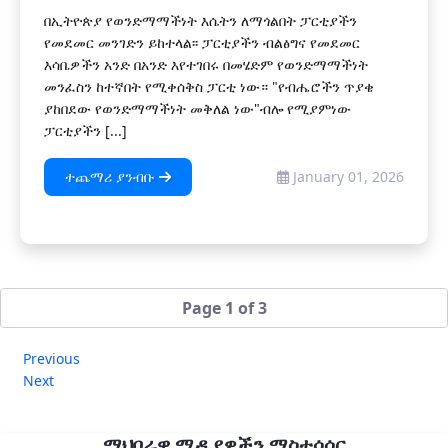
በኢትዮጵያ የወንድማማችነት እሴትን ለማጎልበት ፓርቲያችን
የመደመር መንገድን ይከተላል፡፡ ፓርቲያችን ብልፅግና የመደመር
እሳቤዎችን አንድ በአንድ እየተገበሩ በመሄድም የወንድማማችነት
መንፈስን ከተኛበት የሚቀሰቅስ ፓርቲ ነው። "የብሔሮችን ጥያቄ
ያከበደው የወንድማማችነት መቅለል ነው"ብሎ የሚያምነው
ፓርቲያችን [...]
ተጨማሪ ያንብቡ
January 01, 2026
Page 1 of 3
Previous
Next
ማህበራዊ ሚዲያዎችን ማስተሳሰር