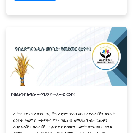
የብልፅግና አዲሱ መንገድ፡ የመደመር ርዕዮት
ኢትዮጵያ፥ የፖለቲካ ጉዟችን ረጅም ታሪክ ውስጥ የሌሎችን ሀገራት
ርዕዮተ ዓለም በመቅዳትና ያንኑ ገቢራዊ ለማድረግ ብዙ ጊዜዋን
አሳልፋለች። ከሌሎች ሀገራት የተቀዳውን ርዕዮት ለማስከበር ስንል