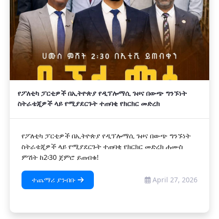
የፖለቲካ ፓርቲዎች በኢትዮጵያ የዲፕሎማሲ ጉዞና በውጭ ግንኙነት
ስትራቴጂዎች ላይ የሚያደርጉት ተጠባቂ የክርክር መድረክ
የፖለቲካ ፓርቲዎች በኢትዮጵያ የዲፕሎማሲ ጉዞና በውጭ ግንኙነት
ስትራቴጂዎች ላይ የሚያደርጉት ተጠባቂ የክርክር መድረክ ሐሙስ
ምሽት ከ2፡30 ጀምሮ ይጠብቁ!
ተጨማሪ ያንብቡ
April 27, 2026