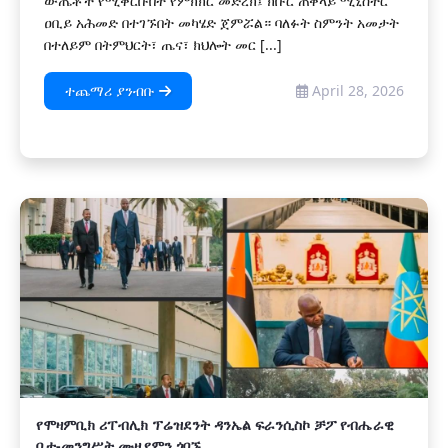
ውጤቶች የሚቀርቡበት የምክክር መድረክ፤ ክቡር ጠቅላይ ሚኒስትር
ዐቢይ አሕመድ በተገኙበት መካሄድ ጀምሯል። ‎ባለፉት ስምንት አመታት
በተለይም በትምህርት፣ ጤና፣ ክህሎት መር [...]
ተጨማሪ ያንብቡ
April 28, 2026
የሞዛምቢክ ሪፐብሊክ ፕሬዝደንት ዳንኤል ፍራንሲስኮ ቻፖ የብሔራዊ
ቤተ-መንግሥት ሙዚየምን ጎበኙ