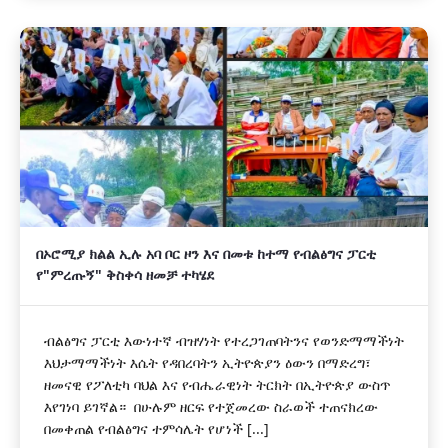
በኦሮሚያ ክልል ኢሉ አባ ቦር ዞን እና በመቱ ከተማ የብልፅግና ፓርቲ
የ"ምረጡኝ" ቅስቀሳ ዘመቻ ተካሄደ
ብልፅግና ፓርቲ እውነተኛ ብዝሃነት የተረጋገጠባትንና የወንድማማችነት
እህታማማችነት እሴት የዳበረባትን ኢትዮጵያን ዕውን በማድረግ፣
ዘመናዊ የፖለቲካ ባህል እና የብሔራዊነት ትርክት በኢትዮጵያ ውስጥ
እየገነባ ይገኛል። በሁሉም ዘርፍ የተጀመረው ስራወች ተጠናክረው
በመቀጠል የብልፅግና ተምሳሌት የሆነች [...]