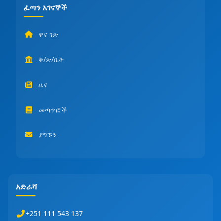
ፈጣን አገናኞች
ዋና ገጽ
ቅ/ጽ/ቤት
ዜና
መጣጥፎች
ያግኙን
አድራሻ
+251 111 543 137