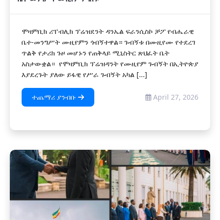
ሞዛምቢክ ሪፐብሊክ ፕሬዝደንት ዳንኤል ፍራንሲስኮ ቻፖ የብሔራዊ
ቤተ-መንግሥት ሙዚየምን ጎብኝተዋል። ጉብኝቱ በሙዚየሙ የተደረገ
ጥልቅ የታሪክ ጉዞ መሆኑን የጠቅላይ ሚኒስትር ጽህፈት ቤት
አስታውቋል። የሞዛምቢክ ፕሬዝዳንት የሙዚየም ጉብኝት በኢትዮጵያ
እያደረጉት ያለው ይፋዊ የሥራ ጉብኝት አካል [...]
ተጨማሪ ያንብቡ
April 27, 2026