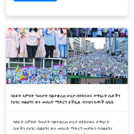
ባለፉት አምስት ዓመታት ባልተቋረጠ ሁኔታ በተከናወኑ ተግባራት ሴቶችን
የሀገር ብልፅግና ጽኑ መሰረት ማድረግ ተችሏል -ከንቲባ አዳነች አቤቤ
ባለፉት አምስት ዓመታት ባልተቋረጠ ሁኔታ በተከናወኑ ተግባራት
ሴቶችን የሀገር ብልፅግና ጽኑ መሰረት ማድረግ መቻሉን የብልፅግና