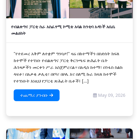
የብልጽግና ፓርቲ ስራ አስፈፃሚ ኮሚቴ አባል ከንቲባ አዳነች አቤቤ
መልዕክት
"የተደመረ አቅም ለተቋም ግንባታ!" ዛሬ በከተማችን በስድስት ክፍለ
ከተሞች የተገነቡ የብልጽግና ፓርቲ ቅርንጫፍ ጽሕፈት ቤት
ሕንጻዎችን መርቀን ሥራ አስጀምረናል። በአዲስ ከተማ፣ በንፋስ ስልክ
ላፍቶ፣ በአቃቂ ቃሊቲ፣ በየካ፣ በቦሌ እና በለሚ ኩራ ክፍለ ከተሞች
የተገነቡት እነዚህ የፓርቲ ጽሕፈት ቤቶች፤ [...]
ተጨማሪ ያንብቡ
May 09, 2026