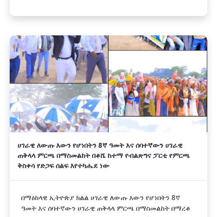
ሀገራዊ ለውጡ እውን የሆነበትን 8ኛ ዓመት እና ሰባተኛውን ሀገራዊ
ጠቅላላ ምርጫ በማስመልከት በቆሼ ከተማ የብልጽግና ፓርቲ የምርጫ
ቅስቀሳ የድጋፍ ሰልፍ እየተካሔደ ነው
በማዕከላዊ ኢትዮጵያ ክልል ሀገራዊ ለውጡ እውን የሆነበትን 8ኛ
ዓመት እና ሰባተኛውን ሀገራዊ ጠቅላላ ምርጫ በማስመልከት በማረቆ