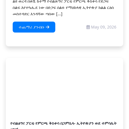
ልዩ ወረዳ በቆሼ ከተማ የብልጽግና ፓርቲ የምርጫ ቅስቀሳ የድጋፍ
ሰልፍ እየተካሔደ ነው በድጋፍ ሰልፉ የማዕከላዊ ኢትዮጵያ ክልል ርዕሰ
መስተዳድር እንዳሻው ጣሰው [...]
ተጨማሪ ያንብቡ
May 09, 2026
የብልፅግና ፓርቲ የምርጫ ቅስቀሳ በጋምቤላ- ኢትዮጵያን ወደ ተምሳሌት