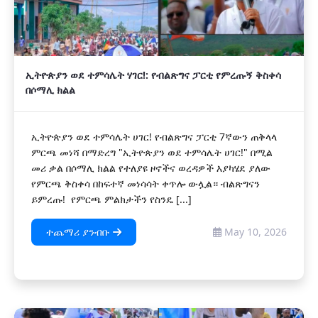
ኢትዮጵያን ወደ ተምሳሌት ሃገር!: የብልጽግና ፓርቲ የምረጡኝ ቅስቀሳ
በሶማሊ ክልል
ኢትዮጵያን ወደ ተምሳሌት ሀገር! የብልጽግና ፓርቲ 7ኛውን ጠቅላላ
ምርጫ መነሻ በማድረግ "ኢትዮጵያን ወደ ተምሳሌት ሀገር!" በሚል
መሪ ቃል በሶማሊ ክልል የተለያዩ ዞኖችና ወረዳዎች እያካሄደ ያለው
የምርጫ ቅስቀሳ በከፍተኛ መነሳሳት ቀጥሎ ውሏል። ብልጽግናን
ይምረጡ! የምርጫ ምልክታችን የስንዴ [...]
ተጨማሪ ያንብቡ
May 10, 2026