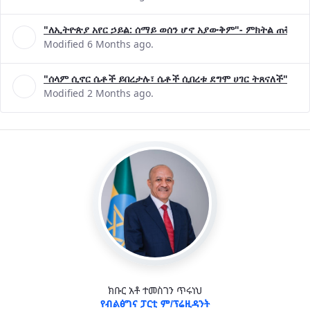
"ለኢትዮጵያ አየር ኃይል: ሰማይ ወሰን ሆኖ አያውቅም"- ምክትል ጠቅላይ 
Modified 6 Months ago.
"ሰላም ሲኖር ሴቶች ይበረታሉ፣ ሴቶች ሲበረቱ ደግሞ ሀገር ትጸናለች"- ዶ/
Modified 2 Months ago.
ክቡር አቶ ተመስገን ጥሩነህ
የብልፅግና ፓርቲ ም/ፕሬዚዳንት