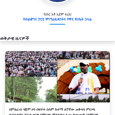
ክቡር አቶ አደም ፋራህ
የብልፅግና ፓርቲ ም/ፕሬዚዳንትና የዋና ጽ/ቤት ኃላፊ
ወቅታዊ ዜናዎች
አዲስ
በምዕራብ ጎጃም ዞን በፍኖተ ሰላም ከተማ ለ7ኛው ጠቅላላ ምርጫ
የብልጽግና ፓርቲ ዞናዊ የምርጫ ምልክትና እጩ ትውውቅ ፣የምርጫ