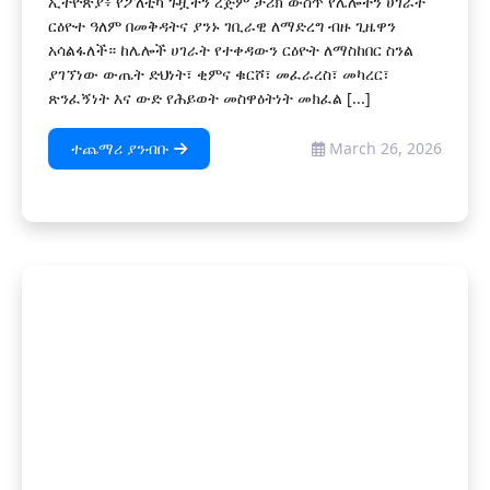
ኢትዮጵያ፥ የፖለቲካ ጉዟችን ረጅም ታሪክ ውስጥ የሌሎችን ሀገራት
ርዕዮተ ዓለም በመቅዳትና ያንኑ ገቢራዊ ለማድረግ ብዙ ጊዜዋን
አሳልፋለች። ከሌሎች ሀገራት የተቀዳውን ርዕዮት ለማስከበር ስንል
ያገኘነው ውጤት ድህነት፣ ቂምና ቁርሾ፣ መፈራረስ፣ መካረር፣
ጽንፈኝነት እና ውድ የሕይወት መስዋዕትነት መክፈል [...]
ተጨማሪ ያንብቡ
March 26, 2026