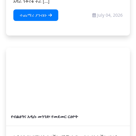
አሻራ ንቅናቄ ተራ [...]
ተጨማሪ ያንብቡ
July 04, 2026
የብልፅግና አዲሱ መንገድ፡ የመደመር ርዕዮት