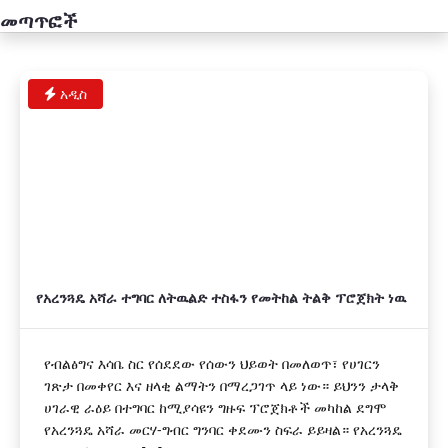
መጣጥፎች
አዲስ
የአረንጓዴ አሻራ ተግባር ለትዉልድ ተስፋን የመትከል ትልቅ ፕሮጀክት ነዉ
የብልፅግና እሳቤ ስር የሰደደው የሰውን ህይወት በመለወጥ፣ የሀገርን
ገጽታ በመቀየር እና ዘላቂ ልማትን በማረጋገጥ ላይ ነው። ይህንን ታላቅ
ሀገራዊ ራዕይ በተግባር ከሚያሳዩን ግዙፍ ፕሮጀክቶች መካከል ደግሞ
የአረንጓዴ አሻራ መርሃ-ግብር ግንባር ቀደሙን ስፍራ ይይዛል። የአረንጓዴ