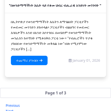
"በወንድማማችነት እሴት ላይ የቆመ ህብረ ብሔራዊ አንድነት መገንባት "
በኢትዮጵያ የወንድማማችነት እሴትን ለማጎልበት ፓርቲያችን
የመደመር መንገድን ይከተላል፡፡ ፓርቲያችን ብልፅግና የመደመር
እሳቤዎችን አንድ በአንድ እየተገበሩ በመሄድም የወንድማማችነት
መንፈስን ከተኛበት የሚቀሰቅስ ፓርቲ ነው። "የብሔሮችን ጥያቄ
ያከበደው የወንድማማችነት መቅለል ነው"ብሎ የሚያምነው
ፓርቲያችን [...]
ተጨማሪ ያንብቡ
January 01, 2026
Page 1 of 3
Previous
Next