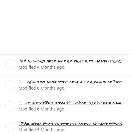
''እኛ እያንዳንዷን ሰከንድ እና ደቂቃ የኢትዮጲያን ብልፅግና በሚያረጋግጡ 
Modified 4 Months ago.
".... የጀመርነዉን እድገት ምንም አይነት ፈተና ሊያቆመዉ አይችልም"- ጠ
Modified 6 Months ago.
"....የሥራ ጽናታችሁን ቀጥሉበት!"- ጠቅላይ ሚኒስትር ዐብይ አሕመድ (ዶ
Modified 6 Months ago.
"7ኛዉ ጠቅላላ ምርጫ የኢትዮጵያን ሁለንተናዊ አሸናፊነት የምናረጋግጥበት እ
Modified 5 Months ago.