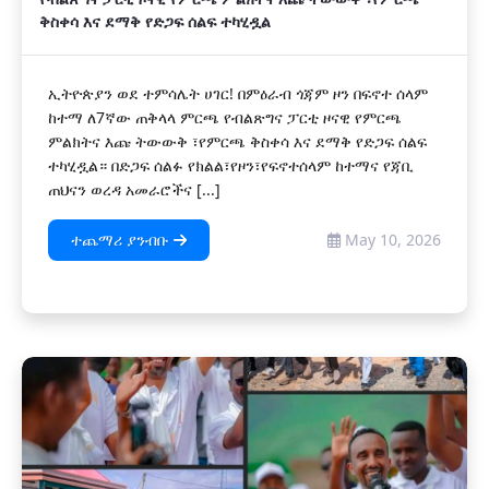
ቅስቀሳ እና ደማቅ የድጋፍ ሰልፍ ተካሂዷል
ኢትዮጵያን ወደ ተምሳሌት ሀገር! በምዕራብ ጎጃም ዞን በፍኖተ ሰላም
ከተማ ለ7ኛው ጠቅላላ ምርጫ የብልጽግና ፓርቲ ዞናዊ የምርጫ
ምልክትና እጩ ትውውቅ ፣የምርጫ ቅስቀሳ እና ደማቅ የድጋፍ ሰልፍ
ተካሂዷል። በድጋፍ ሰልፉ የክልል፣የዞን፣የፍኖተሰላም ከተማና የጃቢ
ጠህናን ወረዳ አመራሮችና [...]
ተጨማሪ ያንብቡ
May 10, 2026