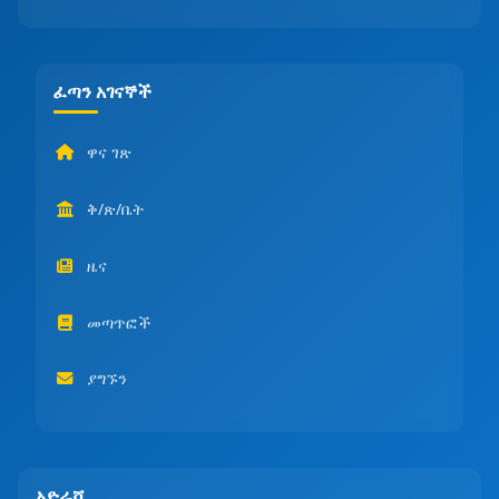
ፈጣን አገናኞች
ዋና ገጽ
ቅ/ጽ/ቤት
ዜና
መጣጥፎች
ያግኙን
አድራሻ