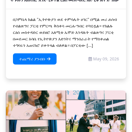
በጋምቤላ ክልል "ኢትዮጵያን ወደ ተምሳሌት ሀገር" በሚል መሪ ሐሳብ
የብልጽግና ፓርቲ የምርጫ ቅስቀሳ መርሐ-ግብር ተካሂዷል። የክልሉ
ርዕሰ መስተዳድር ወይዘሮ አለሚቱ ኡሞድ እንዳሉት ብልጽግና ፓርቲ
በመደመር እሳቤ የኢትዮጵያን እድገትና ማንሰራራት የማስቀጠል
ተግባሩን አጠናክሮ ይቀጥላል ብለዋል። በፓርቲው [...]
ተጨማሪ ያንብቡ
May 09, 2026