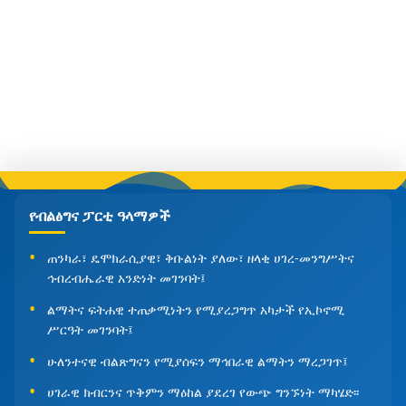
የብልፅግና ፓርቲ ዓላማዎች
ጠንካራ፣ ዴሞክራሲያዊ፣ ቅቡልነት ያለው፣ ዘላቂ ሀገረ-መንግሥትና
ኅብረብሔራዊ አንድነት መገንባት፤
ልማትና ፍትሐዊ ተጠቃሚነትን የሚያረጋግጥ አካታች የኢኮኖሚ
ሥርዓት መገንባት፤
ሁለንተናዊ ብልጽግናን የሚያሰፍን ማኅበራዊ ልማትን ማረጋገጥ፤
ሀገራዊ ክብርንና ጥቅምን ማዕከል ያደረገ የውጭ ግንኙነት ማካሄድ፡፡