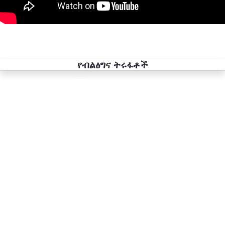
የብልፅግና ትሩፋቶች
Previous
Next