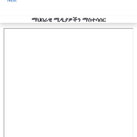
ማህበራዊ ሚዲያዎችን ማስተሳሰር