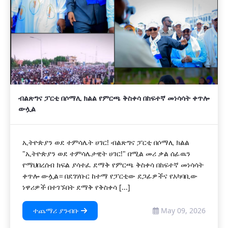
ብልጽግና ፓርቲ በሶማሊ ክልል የምርጫ ቅስቀሳ በከፍተኛ መነሳሳት ቀጥሎ
ውሏል
ኢትዮጵያን ወደ ተምሳሌት ሀገር! ብልጽግና ፓርቲ በሶማሊ ክልል
"ኢትዮጵያን ወደ ተምሳሌታዊት ሀገር!" በሚል መሪ ቃል ሰፊዉን
የማህበረሰብ ክፍል ያሳተፈ ደማቅ የምርጫ ቅስቀሳ በከፍተኛ መነሳሳት
ቀጥሎ ውሏል። በደገሃቡር ከተማ የፓርቲው ደጋፊዎችና የአካባቢው
ነዋሪዎች በተገኙበት ደማቅ የቅስቀሳ [...]
ተጨማሪ ያንብቡ
May 09, 2026