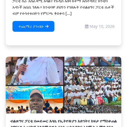
ፓርቲ ስራ አስፈጻሚ አባልና የአዲስ አበባ ከተማ አስተዳደር ከንቲባ
አዳነች አቤቤ ገለጹ። ከንቲባዋ ይህንን የገለጹት የብልፅግና ፓርቲ ሴቶች
ብቻ የተሳተፉበትን የምርጫ ቅስቀሳ [...]
ተጨማሪ ያንብቡ
May 10, 2026
ብልጽግና ፓርቲ በመደመር እሳቤ የኢትዮጵያን እድገትና ከፍታ የማስቀጠል
ተግባሩን አጠናክሮ እንደሚቀጥል ርዕሰ መስተዳድር አለሚቱ ኡሞድ ገለፁ