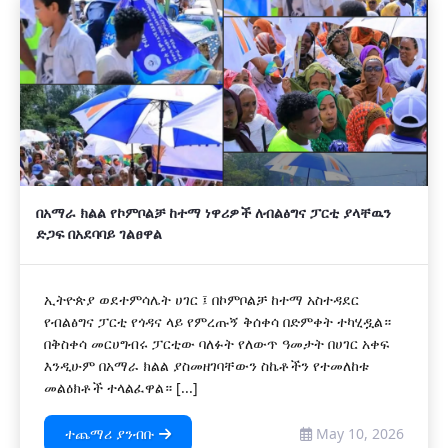
በአማራ ክልል የኮምቦልቻ ከተማ ነዋሪዎች ለብልፅግና ፓርቲ ያላቸዉን
ድጋፍ በአደባባይ ገልፀዋል
ኢትዮጵያ ወደተምሳሌት ሀገር ፤ በኮምቦልቻ ከተማ አስተዳደር
የብልፅግና ፓርቲ የጎዳና ላይ የምረጡኝ ቅሰቀሳ በድምቀት ተካሂዷል።
በቅስቀሳ መርሀግብሩ ፓርቲው ባለፉት የለውጥ ዓመታት በሀገር አቀፍ
እንዲሁም በአማራ ክልል ያስመዘገባቸውን ስኬቶችን የተመለከቱ
መልዕክቶች ተላልፈዋል። [...]
ተጨማሪ ያንብቡ
May 10, 2026