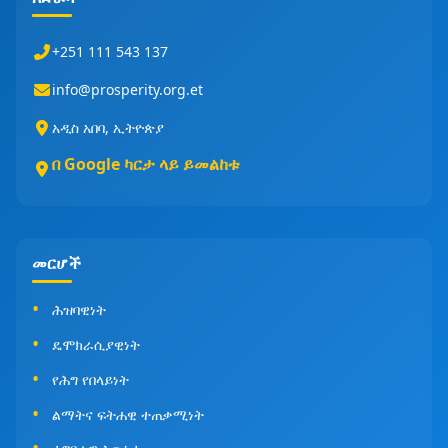
+251 111 543 137
info@prosperity.org.et
አዲስ አበባ, ኢትዮጵያ
በ Google ካርታ ላይ ይመልከቱ
መርሆች
ሕዝባዊነት
ዴሞክራሲያዊነት
የሕግ የበላይነት
ልማትና ፍትሐዊ ተጠቃሚነት