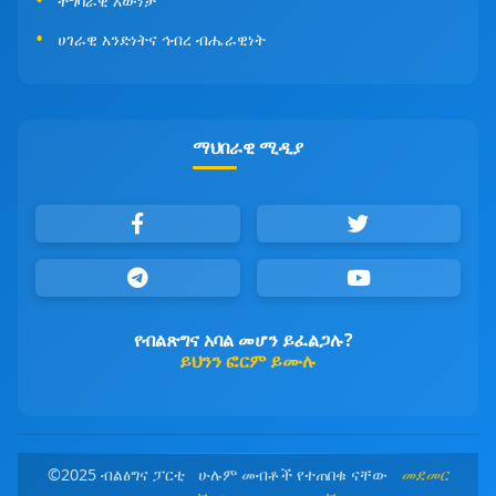
ተግባራዊ እውነታ
ሀገራዊ አንድነትና ኅብረ ብሔራዊነት
ማህበራዊ ሚዲያ
የብልጽግና አባል መሆን ይፈልጋሉ?
ይህንን ፎርም ይሙሉ
©2025 ብልፅግና ፓርቲ ሁሉም መብቶች የተጠበቁ ናቸው
መደመር