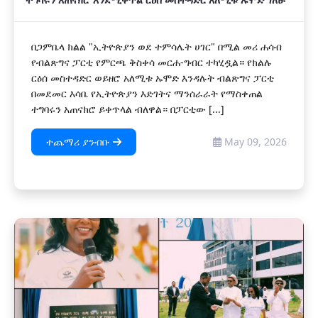
በጋምቤላ ክልል "ኢትዮጵያን ወደ ተምሳሌት ሀገር" በሚል መሪ ሐሳብ
የብልጽግና ፓርቲ የምርጫ ቅስቀሳ መርሐ-ግብር ተካሂዷል። የክልሉ
ርዕሰ መስተዳድር ወይዘሮ አለሚቱ ኡሞድ እንዳሉት ብልጽግና ፓርቲ
በመደመር እሳቤ የኢትዮጵያን እድገትና ማንሰራራት የማስቀጠል
ተግባሩን አጠናክሮ ይቀጥላል ብለዋል። በፓርቲው [...]
ተጨማሪ ያንብቡ
May 09, 2026