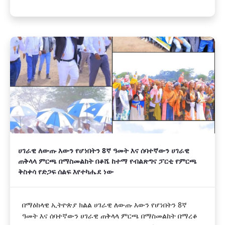
ሀገራዊ ለውጡ እውን የሆነበትን 8ኛ ዓመት እና ሰባተኛውን ሀገራዊ
ጠቅላላ ምርጫ በማስመልከት በቆሼ ከተማ የብልጽግና ፓርቲ የምርጫ
ቅስቀሳ የድጋፍ ሰልፍ እየተካሔደ ነው
በማዕከላዊ ኢትዮጵያ ክልል ሀገራዊ ለውጡ እውን የሆነበትን 8ኛ
ዓመት እና ሰባተኛውን ሀገራዊ ጠቅላላ ምርጫ በማስመልከት በማረቆ