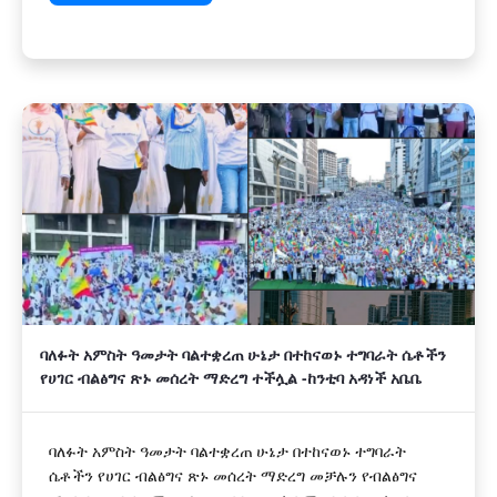
ባለፉት አምስት ዓመታት ባልተቋረጠ ሁኔታ በተከናወኑ ተግባራት ሴቶችን
የሀገር ብልፅግና ጽኑ መሰረት ማድረግ ተችሏል -ከንቲባ አዳነች አቤቤ
ባለፉት አምስት ዓመታት ባልተቋረጠ ሁኔታ በተከናወኑ ተግባራት
ሴቶችን የሀገር ብልፅግና ጽኑ መሰረት ማድረግ መቻሉን የብልፅግና