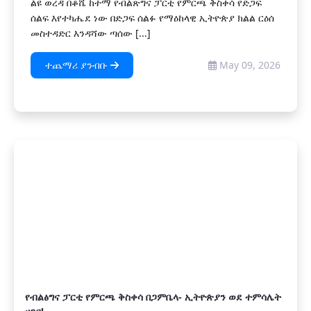
ልዩ ወረዳ በቆሼ ከተማ የብልጽግና ፓርቲ የምርጫ ቅስቀሳ የድጋፍ
ሰልፍ እየተካሔደ ነው በድጋፍ ሰልፉ የማዕከላዊ ኢትዮጵያ ክልል ርዕሰ
መስተዳድር እንዳሻው ጣሰው [...]
ተጨማሪ ያንብቡ
May 09, 2026
የብልፅግና ፓርቲ የምርጫ ቅስቀሳ በጋምቤላ- ኢትዮጵያን ወደ ተምሳሌት