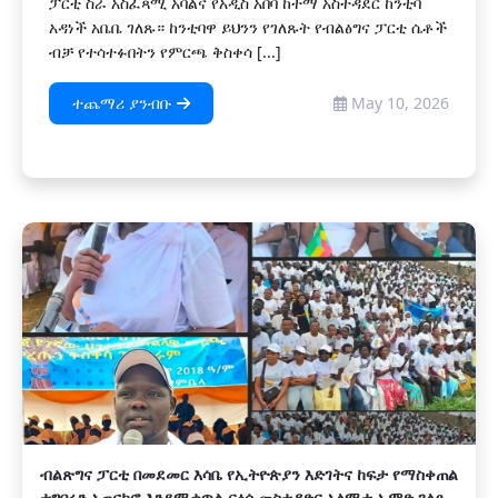
ፓርቲ ስራ አስፈጻሚ አባልና የአዲስ አበባ ከተማ አስተዳደር ከንቲባ
አዳነች አቤቤ ገለጹ። ከንቲባዋ ይህንን የገለጹት የብልፅግና ፓርቲ ሴቶች
ብቻ የተሳተፉበትን የምርጫ ቅስቀሳ [...]
ተጨማሪ ያንብቡ
May 10, 2026
ብልጽግና ፓርቲ በመደመር እሳቤ የኢትዮጵያን እድገትና ከፍታ የማስቀጠል
ተግባሩን አጠናክሮ እንደሚቀጥል ርዕሰ መስተዳድር አለሚቱ ኡሞድ ገለፁ