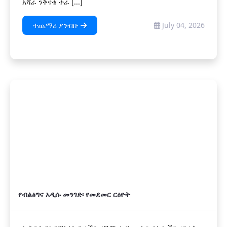
አሻራ ንቅናቄ ተራ [...]
ተጨማሪ ያንብቡ
July 04, 2026
የብልፅግና አዲሱ መንገድ፡ የመደመር ርዕዮት