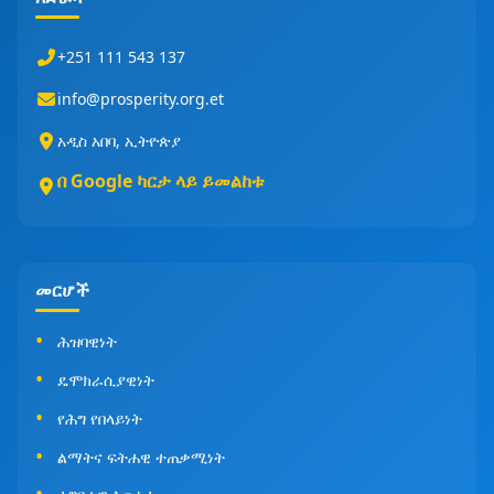
+251 111 543 137
info@prosperity.org.et
አዲስ አበባ, ኢትዮጵያ
በ Google ካርታ ላይ ይመልከቱ
መርሆች
ሕዝባዊነት
ዴሞክራሲያዊነት
የሕግ የበላይነት
ልማትና ፍትሐዊ ተጠቃሚነት