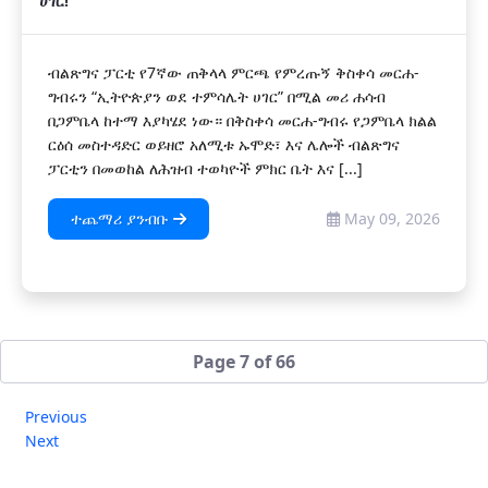
ሀገር!
ብልጽግና ፓርቲ የ7ኛው ጠቅላላ ምርጫ የምረጡኝ ቅስቀሳ መርሐ-
ግብሩን “ኢትዮጵያን ወደ ተምሳሌት ሀገር” በሚል መሪ ሐሳብ
በጋምቤላ ከተማ እያካሄደ ነው። በቅስቀሳ መርሐ-ግብሩ የጋምቤላ ክልል
ርዕሰ መስተዳድር ወይዘሮ አለሚቱ ኡሞድ፣ እና ሌሎች ብልጽግና
ፓርቲን በመወከል ለሕዝብ ተወካዮች ምክር ቤት እና [...]
ተጨማሪ ያንብቡ
May 09, 2026
Page 7 of 66
Previous
Next