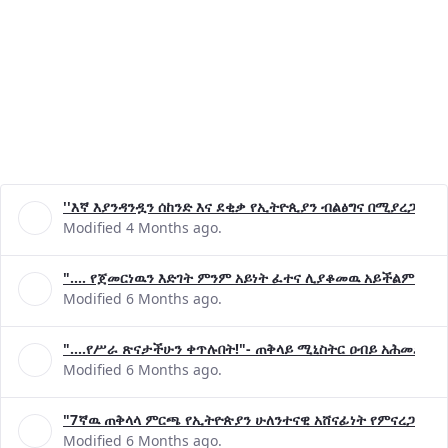
''እኛ እያንዳንዷን ሰከንድ እና ደቂቃ የኢትዮጲያን ብልፅግና በሚያረጋግጡ 
Modified 4 Months ago.
".... የጀመርነዉን እድገት ምንም አይነት ፈተና ሊያቆመዉ አይችልም"- ጠ
Modified 6 Months ago.
"....የሥራ ጽናታችሁን ቀጥሉበት!"- ጠቅላይ ሚኒስትር ዐብይ አሕመድ (ዶ
Modified 6 Months ago.
"7ኛዉ ጠቅላላ ምርጫ የኢትዮጵያን ሁለንተናዊ አሸናፊነት የምናረጋግጥበት እ
Modified 6 Months ago.