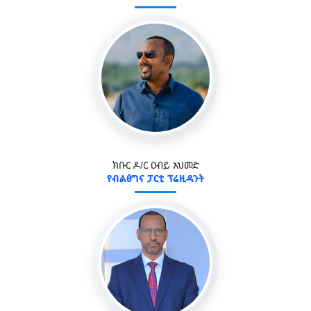
ክቡር ዶ/ር ዐብይ አህመድ
የብልፅግና ፓርቲ ፕሬዚዳንት