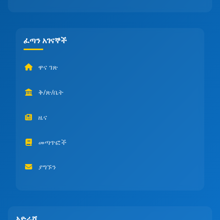
ፈጣን አገናኞች
ዋና ገጽ
ቅ/ጽ/ቤት
ዜና
መጣጥፎች
ያግኙን
አድራሻ