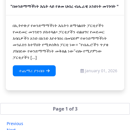
"በወንድማማችነት እሴት ላይ የቆመ ህብረ ብሔራዊ አንድነት መገንባት "
በኢትዮጵያ የወንድማማችነት እሴትን ለማጎልበት ፓርቲያችን
የመደመር መንገድን ይከተላል፡፡ ፓርቲያችን ብልፅግና የመደመር
እሳቤዎችን አንድ በአንድ እየተገበሩ በመሄድም የወንድማማችነት
መንፈስን ከተኛበት የሚቀሰቅስ ፓርቲ ነው። "የብሔሮችን ጥያቄ
ያከበደው የወንድማማችነት መቅለል ነው"ብሎ የሚያምነው
ፓርቲያችን [...]
ተጨማሪ ያንብቡ
January 01, 2026
Page 1 of 3
Previous
Next