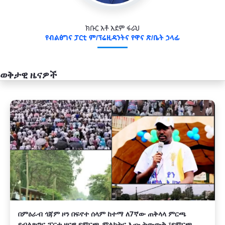
ክቡር አቶ አደም ፋራህ
የብልፅግና ፓርቲ ም/ፕሬዚዳንትና የዋና ጽ/ቤት ኃላፊ
ወቅታዊ ዜናዎች
አዲስ
በምዕራብ ጎጃም ዞን በፍኖተ ሰላም ከተማ ለ7ኛው ጠቅላላ ምርጫ
የብልጽግና ፓርቲ ዞናዊ የምርጫ ምልክትና እጩ ትውውቅ ፣የምርጫ