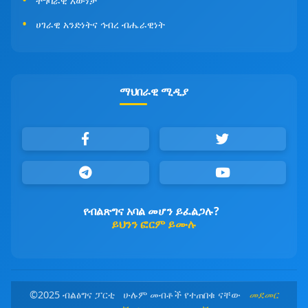
ተግባራዊ እውነታ
ሀገራዊ አንድነትና ኅብረ ብሔራዊነት
ማህበራዊ ሚዲያ
የብልጽግና አባል መሆን ይፈልጋሉ?
ይህንን ፎርም ይሙሉ
©2025 ብልፅግና ፓርቲ ሁሉም መብቶች የተጠበቁ ናቸው
መደመር