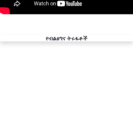
የብልፅግና ትሩፋቶች
Previous
Next