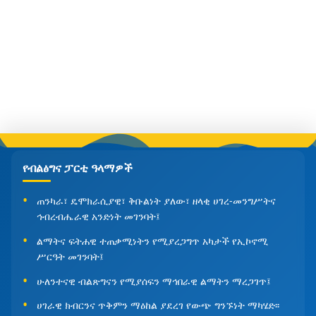
የብልፅግና ፓርቲ ዓላማዎች
ጠንካራ፣ ዴሞክራሲያዊ፣ ቅቡልነት ያለው፣ ዘላቂ ሀገረ-መንግሥትና
ኅብረብሔራዊ አንድነት መገንባት፤
ልማትና ፍትሐዊ ተጠቃሚነትን የሚያረጋግጥ አካታች የኢኮኖሚ
ሥርዓት መገንባት፤
ሁለንተናዊ ብልጽግናን የሚያሰፍን ማኅበራዊ ልማትን ማረጋገጥ፤
ሀገራዊ ክብርንና ጥቅምን ማዕከል ያደረገ የውጭ ግንኙነት ማካሄድ፡፡