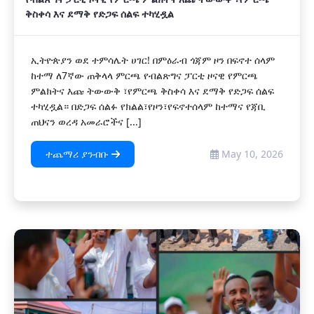
ቅስቀሳ እና ደማቅ የድጋፍ ሰልፍ ተካሂዷል
ኢትዮጵያን ወደ ተምሳሌት ሀገር! በምዕራብ ጎጃም ዞን በፍኖተ ሰላም
ከተማ ለ7ኛው ጠቅላላ ምርጫ የብልጽግና ፓርቲ ዞናዊ የምርጫ
ምልክትና እጩ ትውውቅ ፣የምርጫ ቅስቀሳ እና ደማቅ የድጋፍ ሰልፍ
ተካሂዷል። በድጋፍ ሰልፉ የክልል፣የዞን፣የፍኖተሰላም ከተማና የጃቢ
ጠህናን ወረዳ አመራሮችና [...]
ተጨማሪ ያንብቡ
May 10, 2026