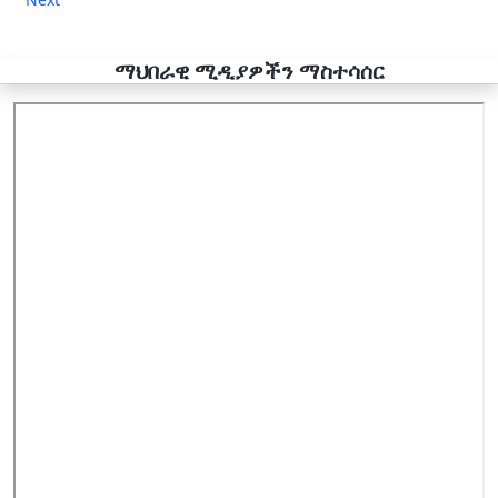
ማህበራዊ ሚዲያዎችን ማስተሳሰር