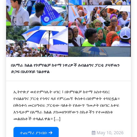
በአማራ ክልል የኮምቦልቻ ከተማ ነዋሪዎች ለብልፅግና ፓርቲ ያላቸዉን
ድጋፍ በአደባባይ ገልፀዋል
ኢትዮጵያ ወደተምሳሌት ሀገር ፤ በኮምቦልቻ ከተማ አስተዳደር
የብልፅግና ፓርቲ የጎዳና ላይ የምረጡኝ ቅሰቀሳ በድምቀት ተካሂዷል።
በቅስቀሳ መርሀግብሩ ፓርቲው ባለፉት የለውጥ ዓመታት በሀገር አቀፍ
እንዲሁም በአማራ ክልል ያስመዘገባቸውን ስኬቶችን የተመለከቱ
መልዕክቶች ተላልፈዋል። [...]
ተጨማሪ ያንብቡ
May 10, 2026