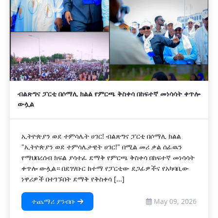
ብልጽግና ፓርቲ በሶማሊ ክልል የምርጫ ቅስቀሳ በከፍተኛ መነሳሳት ቀጥሎ
ውሏል
ኢትዮጵያን ወደ ተምሳሌት ሀገር! ብልጽግና ፓርቲ በሶማሊ ክልል
"ኢትዮጵያን ወደ ተምሳሌታዊት ሀገር!" በሚል መሪ ቃል ሰፊዉን
የማህበረሰብ ክፍል ያሳተፈ ደማቅ የምርጫ ቅስቀሳ በከፍተኛ መነሳሳት
ቀጥሎ ውሏል። በደገሃቡር ከተማ የፓርቲው ደጋፊዎችና የአካባቢው
ነዋሪዎች በተገኙበት ደማቅ የቅስቀሳ [...]
ተጨማሪ ያንብቡ
May 09, 2026