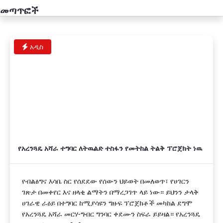
መጣጥፎች
አዲስ
የአረንጓዴ አሻራ ተግባር ለትዉልድ ተስፋን የመትከል ትልቅ ፕሮጀክት ነዉ
የብልፅግና እሳቤ ስር የሰደደው የሰውን ህይወት በመለወጥ፣ የሀገርን
ገጽታ በመቀየር እና ዘላቂ ልማትን በማረጋገጥ ላይ ነው። ይህንን ታላቅ
ሀገራዊ ራዕይ በተግባር ከሚያሳዩን ግዙፍ ፕሮጀክቶች መካከል ደግሞ
የአረንጓዴ አሻራ መርሃ-ግብር ግንባር ቀደሙን ስፍራ ይይዛል። የአረንጓዴ