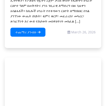
ኢትዮጵያ፥ የፖለቲካ ጉዟችን ረጅም ታሪክ ውስጥ የሌሎችን ሀገራት
ርዕዮተ ዓለም በመቅዳትና ያንኑ ገቢራዊ ለማድረግ ብዙ ጊዜዋን
አሳልፋለች። ከሌሎች ሀገራት የተቀዳውን ርዕዮት ለማስከበር ስንል
ያገኘነው ውጤት ድህነት፣ ቂምና ቁርሾ፣ መፈራረስ፣ መካረር፣
ጽንፈኝነት እና ውድ የሕይወት መስዋዕትነት መክፈል [...]
ተጨማሪ ያንብቡ
March 26, 2026