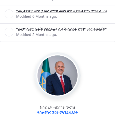
"ለኢትዮጵያ አየር ኃይል: ሰማይ ወሰን ሆኖ አያውቅም"- ምክትል ጠቅላይ 
Modified 6 Months ago.
"ሰላም ሲኖር ሴቶች ይበረታሉ፣ ሴቶች ሲበረቱ ደግሞ ሀገር ትጸናለች"- ዶ/
Modified 2 Months ago.
ክቡር አቶ ተመስገን ጥሩነህ
የብልፅግና ፓርቲ ም/ፕሬዚዳንት