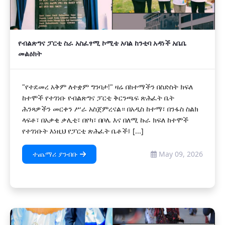
የብልጽግና ፓርቲ ስራ አስፈፃሚ ኮሚቴ አባል ከንቲባ አዳነች አቤቤ
መልዕክት
"የተደመረ አቅም ለተቋም ግንባታ!" ዛሬ በከተማችን በስድስት ክፍለ
ከተሞች የተገነቡ የብልጽግና ፓርቲ ቅርንጫፍ ጽሕፈት ቤት
ሕንጻዎችን መርቀን ሥራ አስጀምረናል። በአዲስ ከተማ፣ በንፋስ ስልክ
ላፍቶ፣ በአቃቂ ቃሊቲ፣ በየካ፣ በቦሌ እና በለሚ ኩራ ክፍለ ከተሞች
የተገነቡት እነዚህ የፓርቲ ጽሕፈት ቤቶች፤ [...]
ተጨማሪ ያንብቡ
May 09, 2026