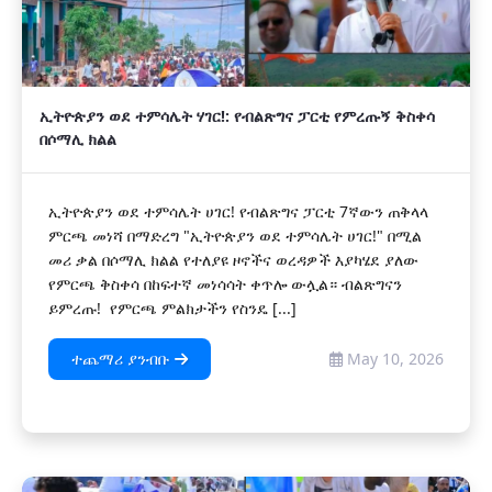
ኢትዮጵያን ወደ ተምሳሌት ሃገር!: የብልጽግና ፓርቲ የምረጡኝ ቅስቀሳ
በሶማሊ ክልል
ኢትዮጵያን ወደ ተምሳሌት ሀገር! የብልጽግና ፓርቲ 7ኛውን ጠቅላላ
ምርጫ መነሻ በማድረግ "ኢትዮጵያን ወደ ተምሳሌት ሀገር!" በሚል
መሪ ቃል በሶማሊ ክልል የተለያዩ ዞኖችና ወረዳዎች እያካሄደ ያለው
የምርጫ ቅስቀሳ በከፍተኛ መነሳሳት ቀጥሎ ውሏል። ብልጽግናን
ይምረጡ! የምርጫ ምልክታችን የስንዴ [...]
ተጨማሪ ያንብቡ
May 10, 2026