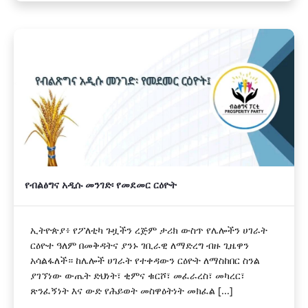
የብልፅግና አዲሱ መንገድ፡ የመደመር ርዕዮት
ኢትዮጵያ፥ የፖለቲካ ጉዟችን ረጅም ታሪክ ውስጥ የሌሎችን ሀገራት
ርዕዮተ ዓለም በመቅዳትና ያንኑ ገቢራዊ ለማድረግ ብዙ ጊዜዋን
አሳልፋለች። ከሌሎች ሀገራት የተቀዳውን ርዕዮት ለማስከበር ስንል
ያገኘነው ውጤት ድህነት፣ ቂምና ቁርሾ፣ መፈራረስ፣ መካረር፣
ጽንፈኝነት እና ውድ የሕይወት መስዋዕትነት መክፈል [...]