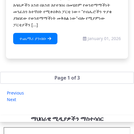
እሳቤዎችን አንድ በአንድ እየተገበሩ በመሄድም የወንድማማችነት
መንፈስን ከተኛበት የሚቀሰቅስ ፓርቲ ነው። "የብሔሮችን ጥያቄ
ያከበደው የወንድማማችነት መቅለል ነው"ብሎ የሚያምነው
ፓርቲያችን [...]
ተጨማሪ ያንብቡ
January 01, 2026
Page 1 of 3
Previous
Next
ማህበራዊ ሚዲያዎችን ማስተሳሰር