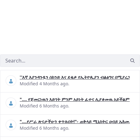
''እኛ እያንዳንዷን ሰከንድ እና ደቂቃ የኢትዮጲያን ብልፅግና በሚያረጋግጡ 
Modified 4 Months ago.
".... የጀመርነዉን እድገት ምንም አይነት ፈተና ሊያቆመዉ አይችልም"- ጠ
Modified 6 Months ago.
"....የሥራ ጽናታችሁን ቀጥሉበት!"- ጠቅላይ ሚኒስትር ዐብይ አሕመድ (ዶ
Modified 6 Months ago.