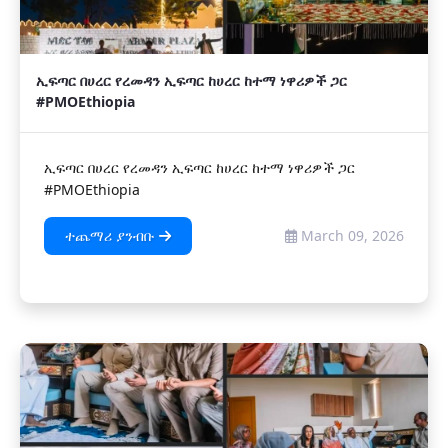
ኢፍጣር በሀረር የረመዳን ኢፍጣር ከሀረር ከተማ ነዋሪዎች ጋር
#PMOEthiopia
ኢፍጣር በሀረር የረመዳን ኢፍጣር ከሀረር ከተማ ነዋሪዎች ጋር
#PMOEthiopia
ተጨማሪ ያንብቡ
March 09, 2026