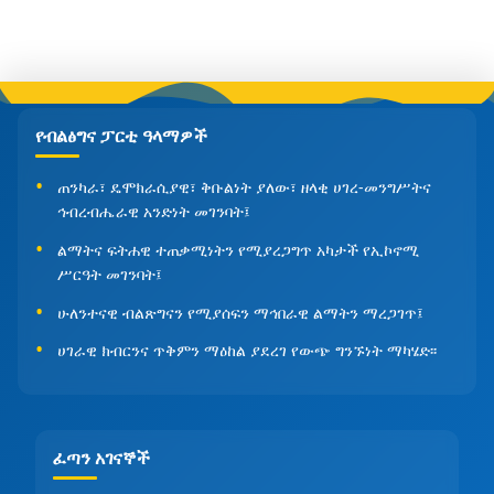
የብልፅግና ፓርቲ ዓላማዎች
ጠንካራ፣ ዴሞክራሲያዊ፣ ቅቡልነት ያለው፣ ዘላቂ ሀገረ-መንግሥትና
ኅብረብሔራዊ አንድነት መገንባት፤
ልማትና ፍትሐዊ ተጠቃሚነትን የሚያረጋግጥ አካታች የኢኮኖሚ
ሥርዓት መገንባት፤
ሁለንተናዊ ብልጽግናን የሚያሰፍን ማኅበራዊ ልማትን ማረጋገጥ፤
ሀገራዊ ክብርንና ጥቅምን ማዕከል ያደረገ የውጭ ግንኙነት ማካሄድ፡፡
ፈጣን አገናኞች