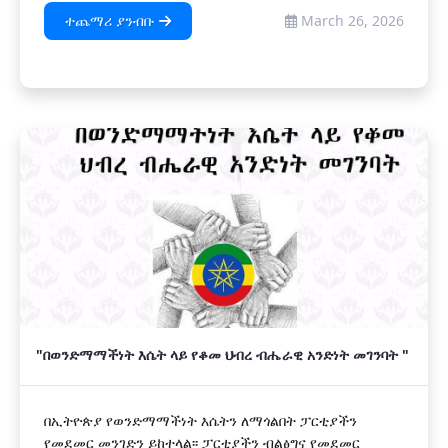
ተጨማሪ ያንብቡ
March 26, 2026
"በወንድማማችነት እሴት ላይ የቆመ ህብረ ብሔራዊ አንድነት መገንባት "
በኢትዮጵያ የወንድማማችነት እሴትን ለማጎልበት ፓርቲያችን
የመደመር መንገድን ይከተላል፡፡ ፓርቲያችን ብልፅግና የመደመር