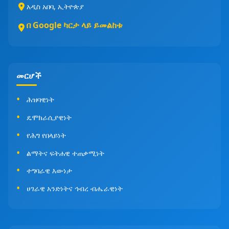
አዲስ አበባ, ኢትዮጵያ
በ Google ካርታ ላይ ይመልከቱ
መርሆች
ሕዝባዊነት
ዴሞክራሲያዊነት
የሕግ የበላይነት
ልማትና ፍትሐዊ ተጠቃሚነት
ተግባራዊ እውነታ
ሀገራዊ አንድነትና ኅብረ ብሔራዊነት