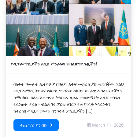
የዲፕሎማሲያችን አዲስ ምዕራፍና የብልጽግና ጉዟችን!
ባለፉት ዓመታት ኢትዮጵያ በዓለም አቀፍ መድረክ ያስመዘገበችው ጉልህ
የዲፕሎማሲ ትርፍና የውጭ ግንኙነት ስኬት፣ ሀገራዊ ሉዓላዊነታችንን
ከማስከበር ባለፈ ለቀጣናዊ ትስስርና ለጋራ ተጠቃሚነት አዲስ ተስፋን
የፈነጠቀ ሆኗል። ብልጽግና ፓርቲ ሀገርን የመምራት ሃላፊነቱን
ከተረከበ ወዲህ፣ የውጭ ግንኙነት ፖሊሲያችን [...]
ተጨማሪ ያንብቡ
March 11, 2026