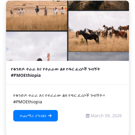
የቁንድዶ ተራራ እና የተራራው ልዩ የዱር ፈረሶች ጉብኝት
#PMOEthiopia
የቁንድዶ ተራራ እና የተራራው ልዩ የዱር ፈረሶች ጉብኝት።
#PMOEthiopia
ተጨማሪ ያንብቡ
March 09, 2026