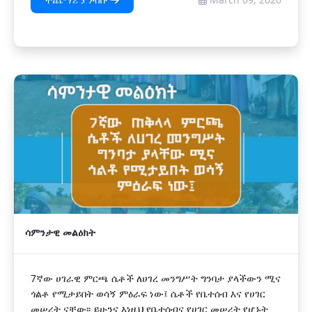
ተጨማሪ ያንብቡ
ሳምንታዊ መልዕክት
7ኛው ሀገራዊ ምርጫ ሴቶች ለሀገረ መንግሥት ግንባታ ያላችውን ሚና
ጎልቶ የሚታይበት ወሳኝ ምዕራፍ ነው፤ ሴቶች የቤተሰብ እና የሀገር
መሠረት ናቸው፡፡ ይሁንና እነዚህ የቤተሰብና የሀገር መሠረት የሆኑት