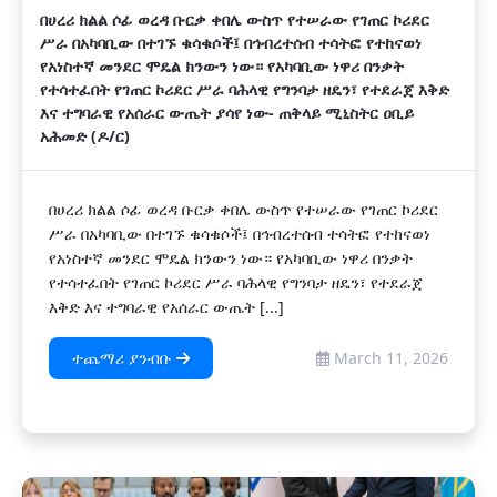
በሀረሪ ክልል ሶፊ ወረዳ ቡርቃ ቀበሌ ውስጥ የተሠራው የገጠር ኮሪደር
ሥራ በአካባቢው በተገኙ ቁሳቁሶች፤ በኅብረተሰብ ተሳትፎ የተከናወነ
የአነስተኛ መንደር ሞዴል ክንውን ነው። የአካባቢው ነዋሪ በንቃት
የተሳተፈበት የገጠር ኮሪደር ሥራ ባሕላዊ የግንባታ ዘዴን፣ የተደራጀ እቅድ
እና ተግባራዊ የአሰራር ውጤት ያሳየ ነው- ጠቅላይ ሚኒስትር ዐቢይ
አሕመድ (ዶ/ር)
በሀረሪ ክልል ሶፊ ወረዳ ቡርቃ ቀበሌ ውስጥ የተሠራው የገጠር ኮሪደር
ሥራ በአካባቢው በተገኙ ቁሳቁሶች፤ በኅብረተሰብ ተሳትፎ የተከናወነ
የአነስተኛ መንደር ሞዴል ክንውን ነው። የአካባቢው ነዋሪ በንቃት
የተሳተፈበት የገጠር ኮሪደር ሥራ ባሕላዊ የግንባታ ዘዴን፣ የተደራጀ
እቅድ እና ተግባራዊ የአሰራር ውጤት [...]
ተጨማሪ ያንብቡ
March 11, 2026