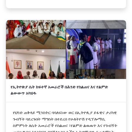
የኢትዮጵያ ሴት ከፍተኛ አመራሮች በሕንድ የስልጠና እና የልምድ
ልውውጥ አካሄዱ
የህንድ ጠቅላይ ሚንስትር ባሳለፍነው ወር በኢትዮጲያ ይፋዊና ታሪካዊ
ጉብኝት ባደረጉበት ማግስት በተደረሰ የሁለትዮሽ የዲፕሎማሲ
ስምምነት ለሴት አመራሮች የስልጠና ፣የልምድ ልዉዉጥ እና የጉብኝት
መርሀ ግብር እየተካሄደ ይገኛል፡፡ የሴቶችን ኢኮኖሚያዊ ተጠቃሚነት