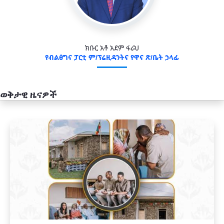
ክቡር አቶ አደም ፋራህ
የብልፅግና ፓርቲ ም/ፕሬዚዳንትና የዋና ጽ/ቤት ኃላፊ
ወቅታዊ ዜናዎች
አዲስ