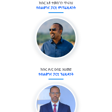
ክቡር አቶ ተመስገን ጥሩነህ
የብልፅግና ፓርቲ ም/ፕሬዚዳንት
ክቡር ዶ/ር ዐብይ አህመድ
የብልፅግና ፓርቲ ፕሬዚዳንት