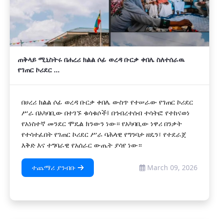
ጠቅላይ ሚኒስትሩ በሐረሪ ክልል ሶፊ ወረዳ ቡርቃ ቀበሌ ስለተሰራዉ
የገጠር ኮሪደር ...
በሀረሪ ክልል ሶፊ ወረዳ ቡርቃ ቀበሌ ውስጥ የተሠራው የገጠር ኮሪደር
ሥራ በአካባቢው በተገኙ ቁሳቁሶች፤ በኅብረተሰብ ተሳትፎ የተከናወነ
የአነስተኛ መንደር ሞዴል ክንውን ነው። የአካባቢው ነዋሪ በንቃት
የተሳተፈበት የገጠር ኮሪደር ሥራ ባሕላዊ የግንባታ ዘዴን፣ የተደራጀ
እቅድ እና ተግባራዊ የአሰራር ውጤት ያሳየ ነው።
ተጨማሪ ያንብቡ
March 09, 2026