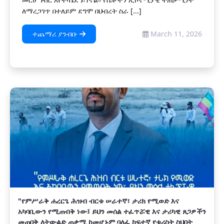
ለማረጋገጥ በተለይም ደግሞ በህብረት ስራ [...]
ተጨማሪ ያንብቡ
March 11, 2026
"የምሥራቅ ሐረርጌ ሕዝብ ብርቱ ሠራተኛ፣ ታሪክ የሚወድ እና
አካባቢውን የሚጠብቅ ነው፤ ይህን መሰል ተፈጥሯዊ እና ታሪካዊ ጸጋዎችን
መጠበቅ ለትውልድ ጠቃሚ ከመሆኑም ባለፈ ከፍተኛ የቱሪስት ስህበት