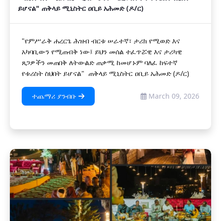
ይሆናል" ጠቅላይ ሚኒስትር ዐቢይ አሕመድ (ዶ/ር)
"የምሥራቅ ሐረርጌ ሕዝብ ብርቱ ሠራተኛ፣ ታሪክ የሚወድ እና
አካባቢውን የሚጠብቅ ነው፤ ይህን መሰል ተፈጥሯዊ እና ታሪካዊ
ጸጋዎችን መጠበቅ ለትውልድ ጠቃሚ ከመሆኑም ባለፈ ከፍተኛ
የቱሪስት ስህበት ይሆናል" ጠቅላይ ሚኒስትር ዐቢይ አሕመድ (ዶ/ር)
ተጨማሪ ያንብቡ
March 09, 2026