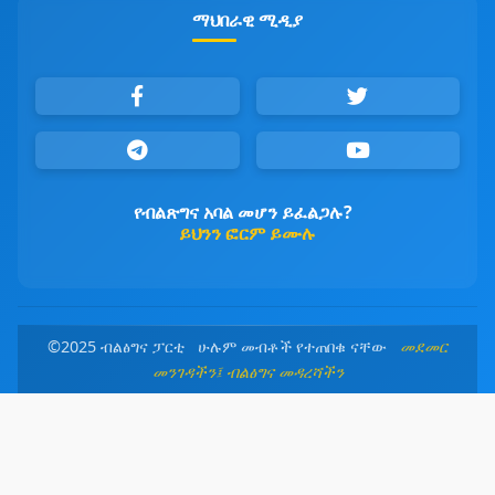
ማህበራዊ ሚዲያ
የብልጽግና አባል መሆን ይፈልጋሉ?
ይህንን ፎርም ይሙሉ
©2025 ብልፅግና ፓርቲ ሁሉም መብቶች የተጠበቁ ናቸው
መደመር
መንገዳችን፤ ብልፅግና መዳረሻችን