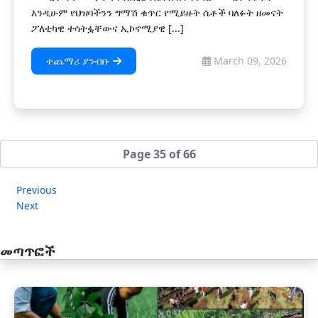
እንዲሁም የህዝባችንን ግማሽ ቁጥር የሚይዙት ሴቶች ባለፉት ዘመናት
ፖለቲካዊ ተሳትፏቸውና ኢኮኖሚያዊ [...]
ተጨማሪ ያንብቡ
March 09, 2026
Page 35 of 66
Previous
Next
መጣጥፎች
አዲስ