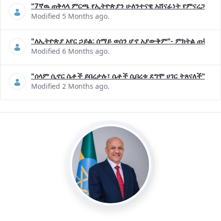
"7ኛዉ ጠቅላላ ምርጫ የኢትዮጵያን ሁለንተናዊ አሸናፊነት የምናረጋግጥበት እ
Modified 5 Months ago.
"ለኢትዮጵያ አየር ኃይል: ሰማይ ወሰን ሆኖ አያውቅም"- ምክትል ጠቅላይ 
Modified 6 Months ago.
"ሰላም ሲኖር ሴቶች ይበረታሉ፣ ሴቶች ሲበረቱ ደግሞ ሀገር ትጸናለች"- ዶ/
Modified 2 Months ago.