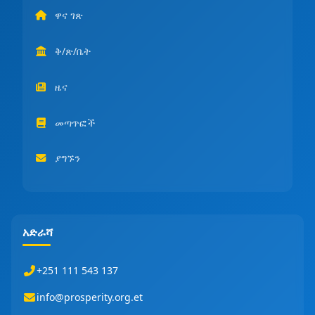
ዋና ገጽ
ቅ/ጽ/ቤት
ዜና
መጣጥፎች
ያግኙን
አድራሻ
+251 111 543 137
info@prosperity.org.et