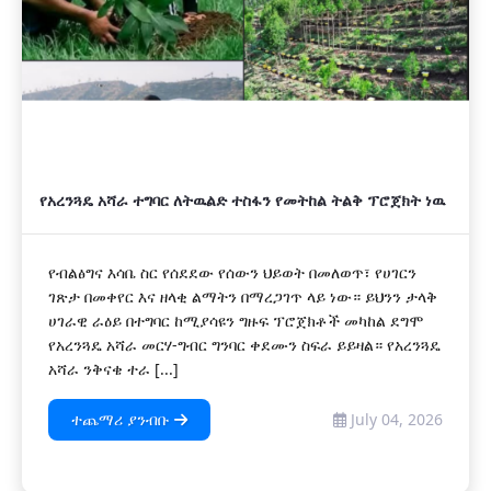
የአረንጓዴ አሻራ ተግባር ለትዉልድ ተስፋን የመትከል ትልቅ ፕሮጀክት ነዉ
የብልፅግና እሳቤ ስር የሰደደው የሰውን ህይወት በመለወጥ፣ የሀገርን
ገጽታ በመቀየር እና ዘላቂ ልማትን በማረጋገጥ ላይ ነው። ይህንን ታላቅ
ሀገራዊ ራዕይ በተግባር ከሚያሳዩን ግዙፍ ፕሮጀክቶች መካከል ደግሞ
የአረንጓዴ አሻራ መርሃ-ግብር ግንባር ቀደሙን ስፍራ ይይዛል። የአረንጓዴ
አሻራ ንቅናቄ ተራ [...]
ተጨማሪ ያንብቡ
July 04, 2026