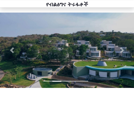
የብልፅግና ትሩፋቶች
Previous
Next