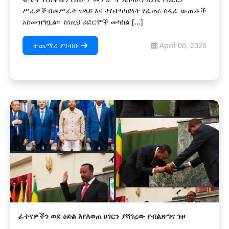
ሥራዎች በመሥራት ዝላይ እና ተስተካካይነት የፈጠሩ ሰፋፊ ውጤቶች
አስመዝግቧል፡፡ ከነዚህ ሪፎርሞች መካከል [...]
ተጨማሪ ያንብቡ
April 06, 2026
ፈተናዎችን ወደ ዕድል እየለወጠ ሀገርን ያሻገረው የብልጽግና ጉዞ