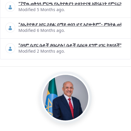
"7ኛዉ ጠቅላላ ምርጫ የኢትዮጵያን ሁለንተናዊ አሸናፊነት የምናረጋግጥበት እ
Modified 5 Months ago.
"ለኢትዮጵያ አየር ኃይል: ሰማይ ወሰን ሆኖ አያውቅም"- ምክትል ጠቅላይ 
Modified 6 Months ago.
"ሰላም ሲኖር ሴቶች ይበረታሉ፣ ሴቶች ሲበረቱ ደግሞ ሀገር ትጸናለች"- ዶ/
Modified 2 Months ago.