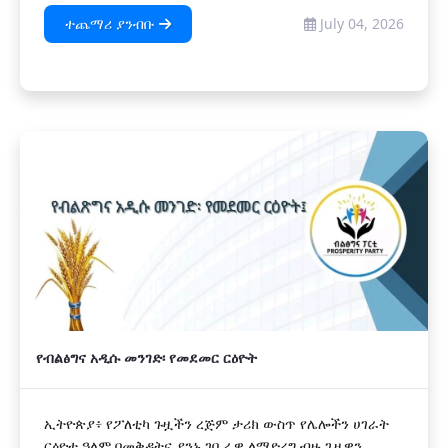
ተጨማሪ ያንብቡ
July 04, 2026
የብልፅግና አዲሱ መንገድ፡ የመደመር ርዕዮት
ኢትዮጵያ፥ የፖለቲካ ጉዟችን ረጅም ታሪክ ውስጥ የሌሎችን ሀገራት
ርዕዮተ ዓለም በመቅዳትና ያንኑ ገቢራዊ ለማድረግ ብዙ ጊዜዋን