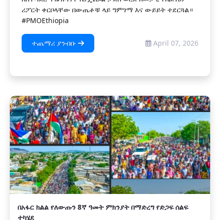
ሪፖርት ቀርቦላቸው በውጤቶቹ ላይ ግምገማ እና ውይይት ተደርጓል።
#PMOEthiopia
ተጨማሪ ያንብቡ
April 07, 2026
በአፋር ክልል የለውጡን 8ኛ ዓመት ምክንያት በማድረግ የድጋፍ ሰልፍ
ተካሄደ