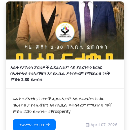
አራት የፖለቲካ ፓርቲዎች ፌደራሊዝም ላይ ያደረጉትን ክርክር
በኢትዮጵያ የቴሌቭዥን እና በኢቢሲ ዶትስትሪም የማህበራዊ ገጾች
ምሽቱ 2:30 ይጠብቁ
አራት የፖለቲካ ፓርቲዎች ፌደራሊዝም ላይ ያደረጉትን ክርክር
በኢትዮጵያ የቴሌቭዥን እና በኢቢሲ ዶትስትሪም የማህበራዊ ገጾች
ምሽቱ 2:30 ይጠብቁ። #Prosperity
ተጨማሪ ያንብቡ
April 07, 2026