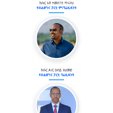
ክቡር አቶ ተመስገን ጥሩነህ
የብልፅግና ፓርቲ ም/ፕሬዚዳንት
ክቡር ዶ/ር ዐብይ አህመድ
የብልፅግና ፓርቲ ፕሬዚዳንት