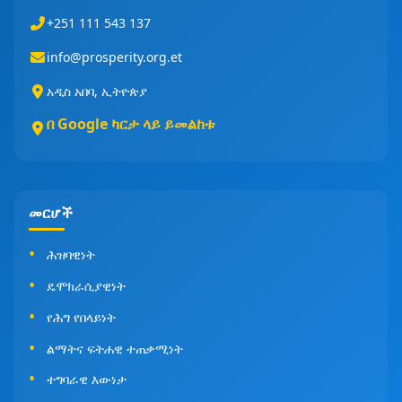
+251 111 543 137
info@prosperity.org.et
አዲስ አበባ, ኢትዮጵያ
በ Google ካርታ ላይ ይመልከቱ
መርሆች
ሕዝባዊነት
ዴሞክራሲያዊነት
የሕግ የበላይነት
ልማትና ፍትሐዊ ተጠቃሚነት
ተግባራዊ እውነታ