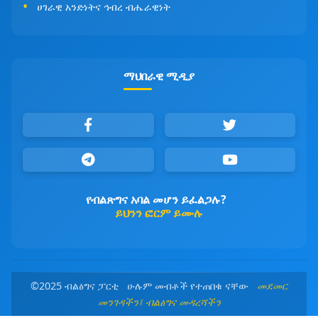
ሀገራዊ አንድነትና ኅብረ ብሔራዊነት
ማህበራዊ ሚዲያ
የብልጽግና አባል መሆን ይፈልጋሉ?
ይህንን ፎርም ይሙሉ
©2025 ብልፅግና ፓርቲ ሁሉም መብቶች የተጠበቁ ናቸው
መደመር
መንገዳችን፤ ብልፅግና መዳረሻችን