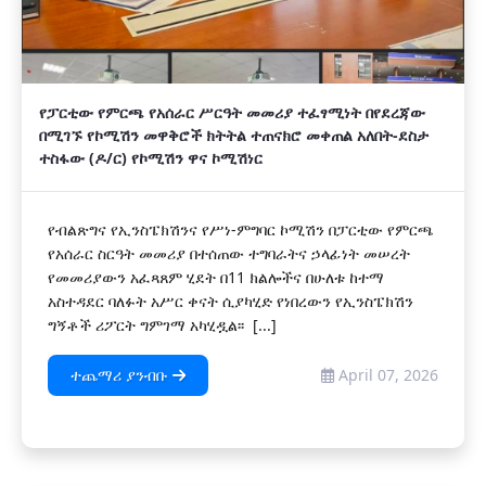
የፓርቲው የምርጫ የአሰራር ሥርዓት መመሪያ ተፈፃሚነት በየደረጃው
በሚገኙ የኮሚሽን መዋቅሮች ክትትል ተጠናክሮ መቀጠል አለበት-ደስታ
ተስፋው (ዶ/ር) የኮሚሽን ዋና ኮሚሽነር
የብልጽግና የኢንስፔክሽንና የሥነ-ምግባር ኮሚሽን በፓርቲው የምርጫ
የአሰራር ስርዓት መመሪያ በተሰጠው ተግባራትና ኃላፊነት መሠረት
የመመሪያውን አፈጻጸም ሂደት በ11 ክልሎችና በሁለቱ ከተማ
አስተዳደር ባለፉት አሥር ቀናት ሲያካሂድ የነበረውን የኢንስፔክሽን
ግኝቶች ሪፖርት ግምገማ አካሂዷል፡፡ [...]
ተጨማሪ ያንብቡ
April 07, 2026