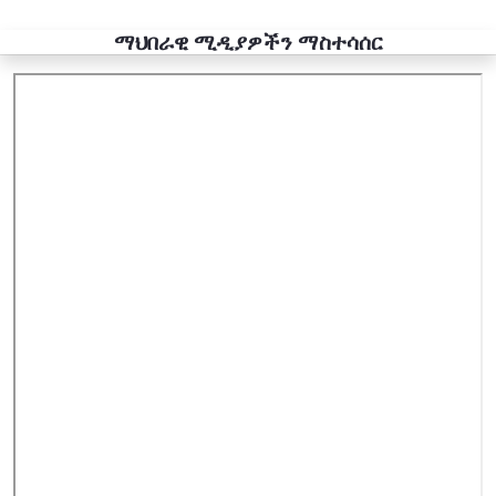
ማህበራዊ ሚዲያዎችን ማስተሳሰር