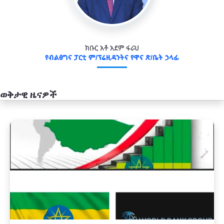
ክቡር አቶ አደም ፋራህ
የብልፅግና ፓርቲ ም/ፕሬዚዳንትና የዋና ጽ/ቤት ኃላፊ
ወቅታዊ ዜናዎች
አዲስ