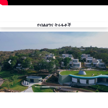
የብልፅግና ትሩፋቶች
Previous
Next