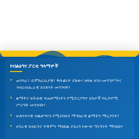
የብልፅግና ፓርቲ ዓላማዎች
ጠንካራ፣ ዴሞክራሲያዊ፣ ቅቡልነት ያለው፣ ዘላቂ ሀገረ-መንግሥትና
ኅብረብሔራዊ አንድነት መገንባት፤
ልማትና ፍትሐዊ ተጠቃሚነትን የሚያረጋግጥ አካታች የኢኮኖሚ
ሥርዓት መገንባት፤
ሁለንተናዊ ብልጽግናን የሚያሰፍን ማኅበራዊ ልማትን ማረጋገጥ፤
ሀገራዊ ክብርንና ጥቅምን ማዕከል ያደረገ የውጭ ግንኙነት ማካሄድ፡፡