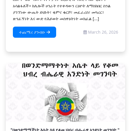
አሳልፋለች። ከሌሎች ሀገራት የተቀዳውን ርዕዮት ለማስከበር ስንል
ያገኘነው ውጤት ድህነት፣ ቂምና ቁርሾ፣ መፈራረስ፣ መካረር፣
ጽንፈኝነት እና ውድ የሕይወት መስዋዕትነት መክፈል [...]
ተጨማሪ ያንብቡ
March 26, 2026
"በወንድማማችነት እሴት ላይ የቆመ ህብረ ብሔራዊ አንድነት መገንባት "