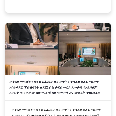
ጠቅላይ ሚኒስትር ዐቢይ አሕመድ ዛሬ ጠዋት በትግራይ ክልል ጊዜያዊ
አስተዳደር ፕሬዝዳንት ሌ/ጄኔራል ታደሰ ወረደ አመታዊ የአፈፃፀም
ሪፖርት ቀርቦላቸው በውጤቶቹ ላይ ግምገማ እና ውይይት ተደርጓል።
ጠቅላይ ሚኒስትር ዐቢይ አሕመድ ዛሬ ጠዋት በትግራይ ክልል ጊዜያዊ
አስተዳደር ፕሬዝዳንት ሌ/ጄኔራል ታደሰ ወረደ አመታዊ የአፈፃፀም