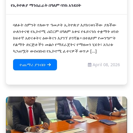
የኢትዮጵያ ማንሰራራት በዓለም ባንክ አንደበት
ባለፉት ስምንት የለውጥ ዓመታት ኢትዮጵያ እያከናወነችው ያለችው
ሁለንተናዊ የኢኮኖሚ ሪፎርም በዓለም አቀፍ የፋይናንስ ተቋማት ዘንድ
ከፍተኛ አድናቆትና ዕውቅናን እያገኘ ይገኛል። በተለይም የመንግሥት
የልማት ድርጅቶችን መልሶ የማደራጀትና የማዘመን ሂደት፣ አገሪቱ
ካጋጠሟት ውስብስብ የኢኮኖሚ ፈተናዎች ወጥታ [...]
ተጨማሪ ያንብቡ
April 08, 2026