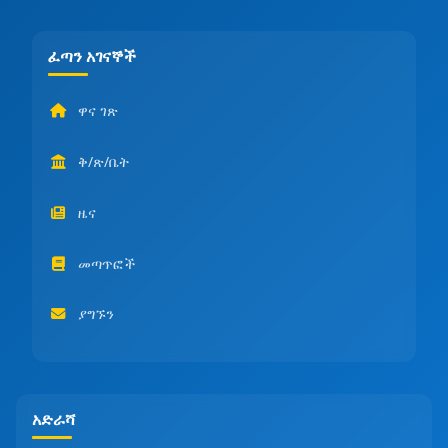
ፈጣን አገናኞች
ዋና ገጽ
ቅ/ጽ/ቤት
ዜና
መጣጥፎች
ያግኙን
አድራሻ