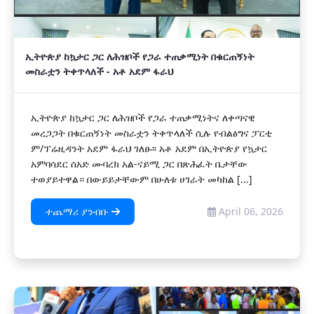
ኢትዮጵያ ከኳታር ጋር ለሕዝቦች የጋራ ተጠቃሚነት በቁርጠኝነት
መስራቷን ትቀጥላለች - አቶ አደም ፋራህ
ኢትዮጵያ ከኳታር ጋር ለሕዝቦች የጋራ ተጠቃሚነትና ለቀጣናዊ
መረጋጋት በቁርጠኝነት መስራቷን ትቀጥላለች ሲሉ የብልፅግና ፓርቲ
ም/ፕሬዚዳንት አደም ፋራህ ገለፁ፡፡ አቶ አደም በኢትዮጵያ የኳታር
አምባሳደር ሰአድ ሙባረክ አል-ናይሚ ጋር በጽሕፈት ቤታቸው
ተወያይተዋል። በውይይታቸውም በሁለቱ ሀገራት መካከል [...]
ተጨማሪ ያንብቡ
April 06, 2026