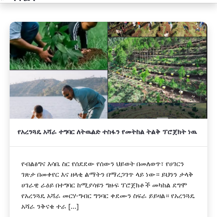
አዲስ
የአረንጓዴ አሻራ ተግባር ለትዉልድ ተስፋን የመትከል ትልቅ ፕሮጀክት ነዉ
የብልፅግና እሳቤ ስር የሰደደው የሰውን ህይወት በመለወጥ፣ የሀገርን
ገጽታ በመቀየር እና ዘላቂ ልማትን በማረጋገጥ ላይ ነው። ይህንን ታላቅ
ሀገራዊ ራዕይ በተግባር ከሚያሳዩን ግዙፍ ፕሮጀክቶች መካከል ደግሞ
የአረንጓዴ አሻራ መርሃ-ግብር ግንባር ቀደሙን ስፍራ ይይዛል። የአረንጓዴ
አሻራ ንቅናቄ ተራ [...]