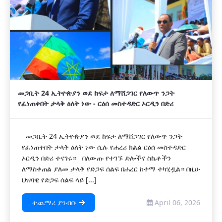
መጋቢት 24 ኢትዮጵያን ወደ ከፍታ ለማሸጋገር የለውጥ ንጋት
የፈነጠቀበት ታላቅ ዕለት ነው - ርዕሰ መስተዳድር ኦርዲን በድሪ
መጋቢት 24 ኢትዮጵያን ወደ ከፍታ ለማሸጋገር የለውጥ ንጋት
የፈነጠቀበት ታላቅ ዕለት ነው ሲሉ የሐረሪ ክልል ርዕሰ መስተዳድር
ኦርዲን በድሪ ተናገሩ። በለውጡ የተገኙ ድሎችና ስኬቶችን
ለማስቀጠል ያለመ ታላቅ የድጋፍ ሰልፍ በሐረር ከተማ ተካሂዷል። በዚሁ
ህዝባዊ የድጋፍ ሰልፍ ላይ [...]
ተጨማሪ ያንብቡ
April 06, 2026