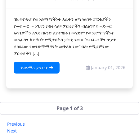
በኢትዮጵያ የወንድማማችነት እሴትን ለማጎልበት ፓርቲያችን
የመደመር መንገድን ይከተላል፡፡ ፓርቲያችን ብልፅግና የመደመር
እሳቤዎችን አንድ በአንድ እየተገበሩ በመሄድም የወንድማማችነት
መንፈስን ከተኛበት የሚቀሰቅስ ፓርቲ ነው። "የብሔሮችን ጥያቄ
ያከበደው የወንድማማችነት መቅለል ነው"ብሎ የሚያምነው
ፓርቲያችን [...]
ተጨማሪ ያንብቡ
January 01, 2026
Page 1 of 3
Previous
Next