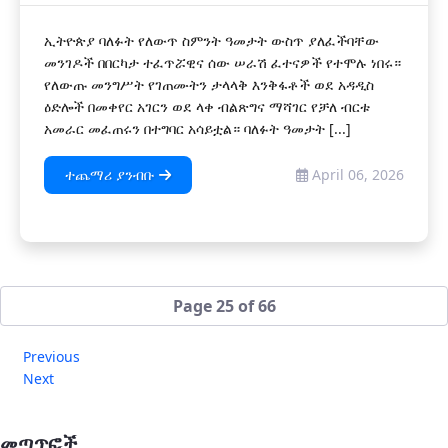
ኢትዮጵያ ባለፉት የለውጥ ስምንት ዓመታት ውስጥ ያለፈችባቸው
መንገዶች በበርካታ ተፈጥሯዊና ሰው ሠራሽ ፈተናዎች የተሞሉ ነበሩ።
የለውጡ መንግሥት የገጠሙትን ታላላቅ እንቅፋቶች ወደ አዳዲስ
ዕድሎች በመቀየር አገርን ወደ ላቀ ብልጽግና ማሻገር የቻለ ብርቱ
አመራር መፈጠሩን በተግባር አሳይቷል። ባለፉት ዓመታት [...]
ተጨማሪ ያንብቡ
April 06, 2026
Page 25 of 66
Previous
Next
መጣጥፎች