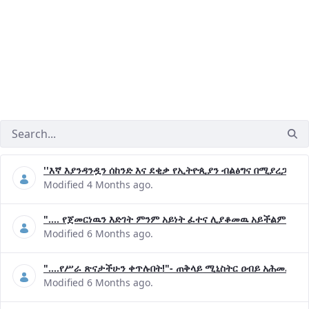
''እኛ እያንዳንዷን ሰከንድ እና ደቂቃ የኢትዮጲያን ብልፅግና በሚያረጋግጡ 
Modified 4 Months ago.
".... የጀመርነዉን እድገት ምንም አይነት ፈተና ሊያቆመዉ አይችልም"- ጠ
Modified 6 Months ago.
"....የሥራ ጽናታችሁን ቀጥሉበት!"- ጠቅላይ ሚኒስትር ዐብይ አሕመድ (ዶ
Modified 6 Months ago.