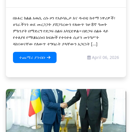
በአፋር ክልል አዉሲ ረሱ ዞን የአይሳኢታ እና ዱብቲ ከተማ ነዋሪዎች፣
ሀገራችንን ወደ መረጋጋት ያሸጋገረውን የለውጥ ጉዞ 8ኛ ዓመት
ምክንያት በማድረግ የድጋፍ ሰልፍ አካሂደዋል። በድጋፍ ሰልፉ ላይ
የተለያዩ የማህበረሰብ ክፍሎች የተሳተፉ ሲሆን መንግሥት
ላከናወናቸው የለውጥ ተግባራት ያላቸውን አጋርነት [...]
ተጨማሪ ያንብቡ
April 06, 2026