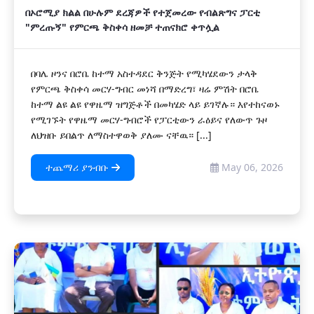
በኦሮሚያ ክልል በሁሉም ደረጃዎች የተጀመረው የብልጽግና ፓርቲ
"ምረጡኝ" የምርጫ ቅስቀሳ ዘመቻ ተጠናክሮ ቀጥሏል
በባሌ ዞንና በሮቤ ከተማ አስተዳደር ቅንጅት የሚካሄደውን ታላቅ
የምርጫ ቅስቀሳ መርሃ-ግብር መነሻ በማድረግ፣ ዛሬ ምሽት በሮቤ
ከተማ ልዩ ልዩ የዋዜማ ዝግጅቶች በመካሄድ ላይ ይገኛሉ። እየተከናወኑ
የሚገኙት የዋዜማ መርሃ-ግብሮች የፓርቲውን ራዕይና የለውጥ ጉዞ
ለህዝቡ ይበልጥ ለማስተዋወቅ ያለሙ ናቸዉ። [...]
ተጨማሪ ያንብቡ
May 06, 2026