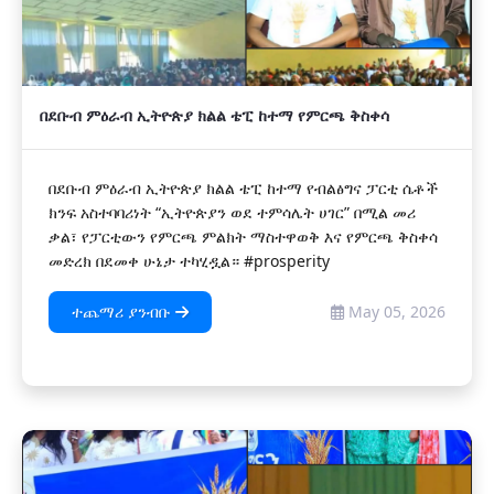
በደቡብ ምዕራብ ኢትዮጵያ ክልል ቴፒ ከተማ የምርጫ ቅስቀሳ
በደቡብ ምዕራብ ኢትዮጵያ ክልል ቴፒ ከተማ የብልፅግና ፓርቲ ሴቶች
ክንፍ አስተባባሪነት “ኢትዮጵያን ወደ ተምሳሌት ሀገር” በሚል መሪ
ቃል፣ የፓርቲውን የምርጫ ምልክት ማስተዋወቅ እና የምርጫ ቅስቀሳ
መድረክ በደመቀ ሁኔታ ተካሂዷል። #prosperity
ተጨማሪ ያንብቡ
May 05, 2026