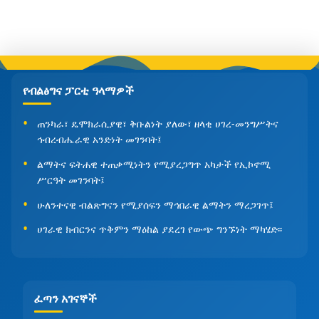
የብልፅግና ፓርቲ ዓላማዎች
ጠንካራ፣ ዴሞክራሲያዊ፣ ቅቡልነት ያለው፣ ዘላቂ ሀገረ-መንግሥትና
ኅብረብሔራዊ አንድነት መገንባት፤
ልማትና ፍትሐዊ ተጠቃሚነትን የሚያረጋግጥ አካታች የኢኮኖሚ
ሥርዓት መገንባት፤
ሁለንተናዊ ብልጽግናን የሚያሰፍን ማኅበራዊ ልማትን ማረጋገጥ፤
ሀገራዊ ክብርንና ጥቅምን ማዕከል ያደረገ የውጭ ግንኙነት ማካሄድ፡፡
ፈጣን አገናኞች