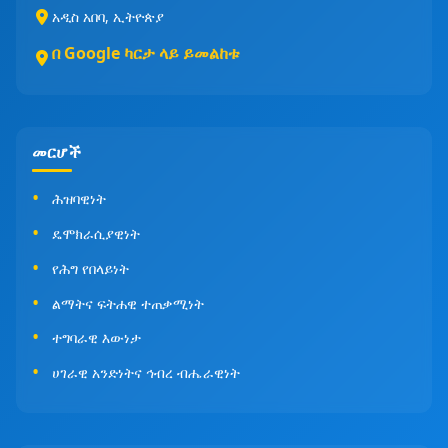
አዲስ አበባ, ኢትዮጵያ
በ Google ካርታ ላይ ይመልከቱ
መርሆች
ሕዝባዊነት
ዴሞክራሲያዊነት
የሕግ የበላይነት
ልማትና ፍትሐዊ ተጠቃሚነት
ተግባራዊ እውነታ
ሀገራዊ አንድነትና ኅብረ ብሔራዊነት