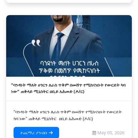
"ባንዳነት ማለት ሀገርን ለራስ ጥቅም በመሸጥ የሚከናነቡት የውርደት ካባ
ነው" ጠቅላይ ሚኒስትር ዐቢይ አሕመድ (ዶ/ር)
"ባንዳነት ማለት ሀገርን ለራስ ጥቅም በመሸጥ የሚከናነቡት የውርደት
ካባ ነው" ጠቅላይ ሚኒስትር ዐቢይ አሕመድ (ዶ/ር)
ተጨማሪ ያንብቡ
May 05, 2026