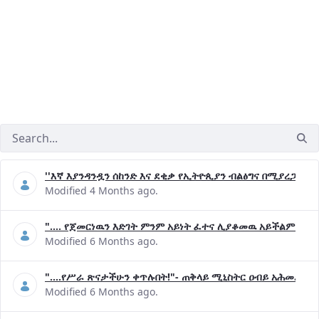
''እኛ እያንዳንዷን ሰከንድ እና ደቂቃ የኢትዮጲያን ብልፅግና በሚያረጋግጡ 
Modified 4 Months ago.
".... የጀመርነዉን እድገት ምንም አይነት ፈተና ሊያቆመዉ አይችልም"- ጠ
Modified 6 Months ago.
"....የሥራ ጽናታችሁን ቀጥሉበት!"- ጠቅላይ ሚኒስትር ዐብይ አሕመድ (ዶ
Modified 6 Months ago.