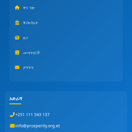
ዋና ገጽ
ቅ/ጽ/ቤት
ዜና
መጣጥፎች
ያግኙን
አድራሻ
+251 111 543 137
info@prosperity.org.et