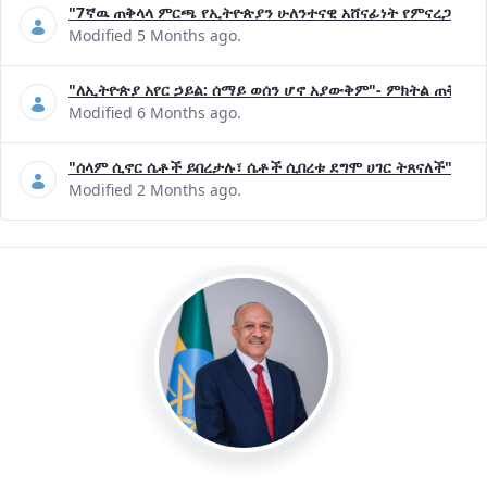
"7ኛዉ ጠቅላላ ምርጫ የኢትዮጵያን ሁለንተናዊ አሸናፊነት የምናረጋግጥበት እ
Modified 5 Months ago.
"ለኢትዮጵያ አየር ኃይል: ሰማይ ወሰን ሆኖ አያውቅም"- ምክትል ጠቅላይ 
Modified 6 Months ago.
"ሰላም ሲኖር ሴቶች ይበረታሉ፣ ሴቶች ሲበረቱ ደግሞ ሀገር ትጸናለች"- ዶ/
Modified 2 Months ago.