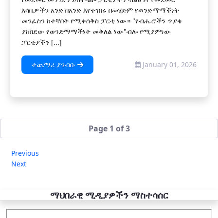
እሳቤዎችን አንድ በአንድ እየተገበሩ በመሄድም የወንድማማችነት
መንፈስን ከተኛበት የሚቀሰቅስ ፓርቲ ነው። "የብሔሮችን ጥያቄ
ያከበደው የወንድማማችነት መቅለል ነው"ብሎ የሚያምነው
ፓርቲያችን [...]
ተጨማሪ ያንብቡ
January 01, 2026
Page 1 of 3
Previous
Next
ማህበራዊ ሚዲያዎችን ማስተሳሰር