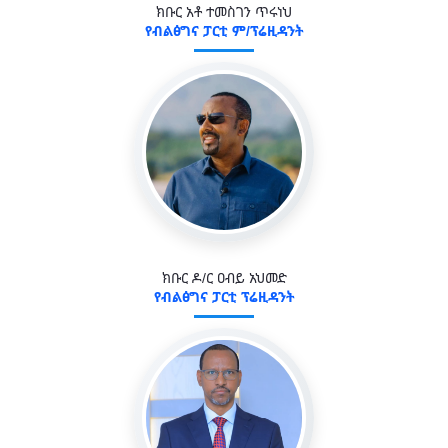
ክቡር አቶ ተመስገን ጥሩነህ
የብልፅግና ፓርቲ ም/ፕሬዚዳንት
ክቡር ዶ/ር ዐብይ አህመድ
የብልፅግና ፓርቲ ፕሬዚዳንት