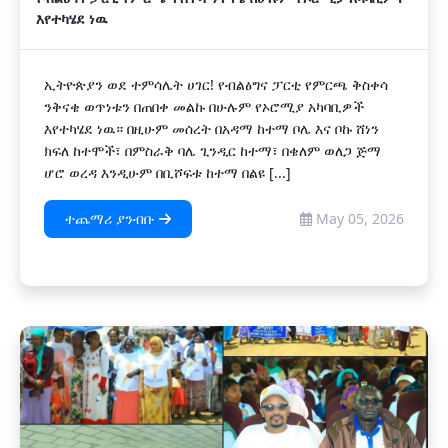
እየተካሄደ ነዉ
ኢትዮጵያን ወደ ተምሳሌት ሀገር! የብልፅግና ፓርቲ የምርጫ ቅስቀሳ
ንቅናቄ ወጥነቱን በጠበቀ መልኩ በሁሉም የኦሮሚያ አካባቢዎች
እየተካሄደ ነዉ። በዚሁም መሰረት በአዳማ ከተማ ቦሌ እና ቦኩ ሸነን
ክፍለ ከተሞች፣ በምስራቅ ባሌ ጊንዲር ከተማ፣ በቄለም ወለጋ ጅማ
ሆሮ ወረዳ እንዲሁም በቢሾፍቱ ከተማ በልዩ [...]
ተጨማሪ ያንብቡ
May 05, 2026