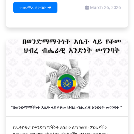
ተጨማሪ ያንብቡ
March 26, 2026
"በወንድማማችነት እሴት ላይ የቆመ ህብረ ብሔራዊ አንድነት መገንባት "
በኢትዮጵያ የወንድማማችነት እሴትን ለማጎልበት ፓርቲያችን
የመደመር መንገድን ይከተላል፡፡ ፓርቲያችን ብልፅግና የመደመር