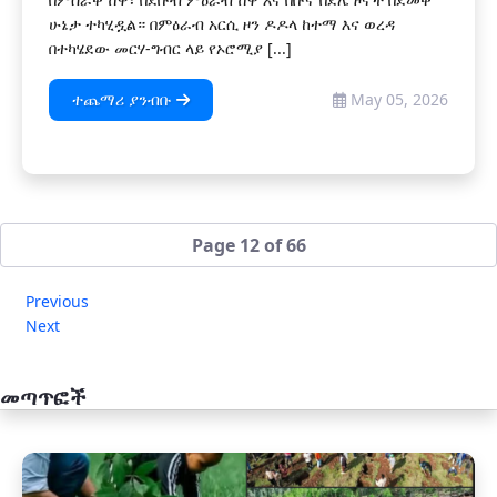
ሁኔታ ተካሂዷል። በምዕራብ አርሲ ዞን ዶዶላ ከተማ እና ወረዳ
በተካሄደው መርሃ-ግብር ላይ የኦሮሚያ [...]
ተጨማሪ ያንብቡ
May 05, 2026
Page 12 of 66
Previous
Next
መጣጥፎች
አዲስ