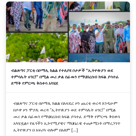
ብልጽግና ፓርቲ በሶማሊ ክልል የተለያዩ ቦታዎች "ኢትዮጵያን ወደ
ተምሳሌት ሀገር!" በሚል መሪ ቃል ሰፊዉን የማህበረሰብ ክፍል ያሳተፈ
ደማቅ የምርጫ ቅስቀሳ አካሄደ
ብልጽግና ፓርቲ በሶማሊ ክልል በአፍዴር ዞን ጨረቲ ወረዳ እንዲሁም
በዶዋ ዞን ሞያሌ ወረዳ "ኢትዮጵያን ወደ ተምሳሌት ሀገር!" በሚል
መሪ ቃል ሰፊዉን የማህበረሰብ ክፍል ያሳተፈ ደማቅ የምርጫ ቅስቀሳ
አካሂዷል፡፡ የዜጎችን ኢኮኖሚያዊና ማህበራዊ ተጠቃሚነት በማረጋገጥ
ኢትዮጵያን በ አፍሪካ ብሎም በአለም [...]