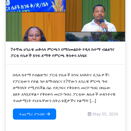
7ተኛዉ ሀገራዊ ጠቅላላ ምርጫን በማስመልከት የዲላ ከተማ ብልፅግና
ፓርቲ የሴቶች ክንፍ ደማቅ የምርጫ ቅስቀሳ አካሄደ
በዲላ ከተማ የብልጽግና ፓርቲ የሴቶች ክንፍ አባላትና ደጋፊዎች፣
የፓርቲውን የድል ጉዞ ለማብሰርና የ7ኛውን አገራዊ ምርጫ ግብ
ለማሳካት የሚያስችል ሰፊ የድጋፍና የቅስቀሳ መርሃ-ግብር በዛሬው
ዕለት አካሂደዋል። የቅስቀሳ መርሃ-ግብሩ ፓርቲው ለሴቶች ሁለንተናዊ
ተጠቃሚነት የነደፋቸውን ስትራቴጂዎችና የልማት [...]
ተጨማሪ ያንብቡ
May 05, 2026