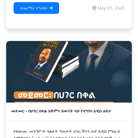
ተጨማሪ ያንብቡ
May 05, 2026
መደመር - በሀገር በቀል አቅምና እውነት ላይ የተገነባ አዲስ ዕይታ
የለውጡ መንግሥት ላለፉት ዓመታት ሀገራችንን ወደ አዲስ ምዕራፍ
ለማሸጋገር "መደመር" የተሰኘውን አገር በቀል ዕሳቤ እንደ ዋነኛ መሪ