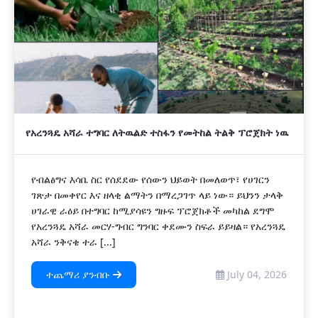
የአረንጓዴ አሻራ ተግባር ለትዉልድ ተስፋን የመትከል ትልቅ ፕሮጀክት ነዉ
የብልፅግና እሳቤ ስር የሰደደው የሰውን ህይወት በመለወጥ፣ የሀገርን
ገጽታ በመቀየር እና ዘላቂ ልማትን በማረጋገጥ ላይ ነው። ይህንን ታላቅ
ሀገራዊ ራዕይ በተግባር ከሚያሳዩን ግዙፍ ፕሮጀክቶች መካከል ደግሞ
የአረንጓዴ አሻራ መርሃ-ግብር ግንባር ቀደሙን ስፍራ ይይዛል። የአረንጓዴ
አሻራ ንቅናቄ ተራ [...]
ተጨማሪ ያንብቡ
July 04, 2026