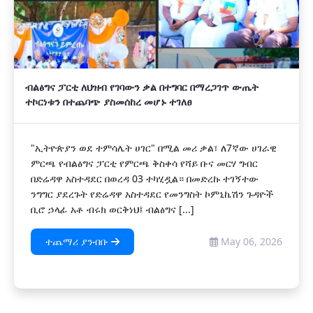
ብልፅግና ፓርቲ ለህዝብ የገባውን ቃል በተግባር በማረጋገጥ ውጤት
ተኮርነቱን በተጨባጭ ያስመሰከረ መሆኑ ተገለፀ
"ኢትዮጵያን ወደ ተምሳሌት ሀገር" በሚል መሪ ቃል፣ ለ7ኛው ሀገራዊ
ምርጫ የብልፅግና ፓርቲ የምርጫ ቅስቀሳ የሻይ ቡና መርሃ ግብር
በድሬዳዋ አስተዳደር በወረዳ 03 ተካሂዷል። በመድረኩ ተገኝተው
ንግግር ያደረጉት የድሬዳዋ አስተዳደር የመንግስት ኮምኒኬሽን ጉዳዮች
ቢሮ ኃላፊ አቶ ብሩክ ወርቅነህ፤ ብልፅግና [...]
ተጨማሪ ያንብቡ
May 06, 2026