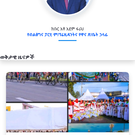
ክቡር አቶ አደም ፋራህ
የብልፅግና ፓርቲ ም/ፕሬዚዳንትና የዋና ጽ/ቤት ኃላፊ
ወቅታዊ ዜናዎች
አዲስ