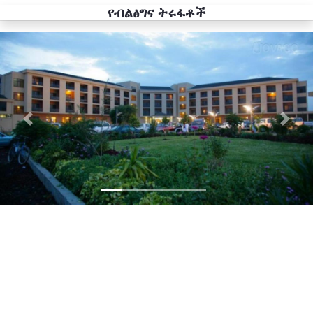
የብልፅግና ትሩፋቶች
Previous
Next