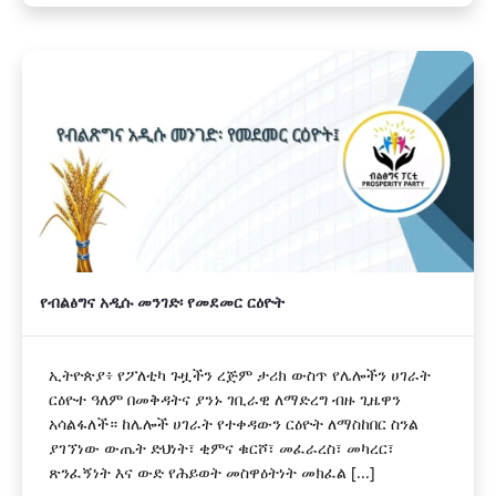
የብልፅግና አዲሱ መንገድ፡ የመደመር ርዕዮት
ኢትዮጵያ፥ የፖለቲካ ጉዟችን ረጅም ታሪክ ውስጥ የሌሎችን ሀገራት
ርዕዮተ ዓለም በመቅዳትና ያንኑ ገቢራዊ ለማድረግ ብዙ ጊዜዋን
አሳልፋለች። ከሌሎች ሀገራት የተቀዳውን ርዕዮት ለማስከበር ስንል
ያገኘነው ውጤት ድህነት፣ ቂምና ቁርሾ፣ መፈራረስ፣ መካረር፣
ጽንፈኝነት እና ውድ የሕይወት መስዋዕትነት መክፈል [...]