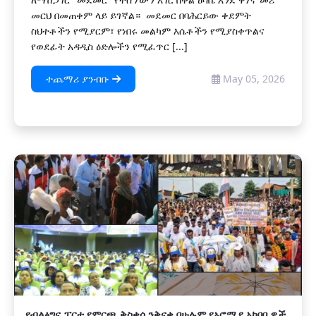
መርህ በመጠቀም ላይ ይገኛል። መደመር በባሕርይው ቀደምት
ስህተቶችን የሚያርም፣ የነበሩ መልካም እሴቶችን የሚያስቀጥልና
የወደፊት አዳዲስ ዕድሎችን የሚፈጥር [...]
ተጨማሪ ያንብቡ
May 05, 2026
የብልፅግና ፓርቲ የምርጫ ቅስቀሳ ንቅናቄ በሁሉም የኦሮሚያ አካባቢዎች