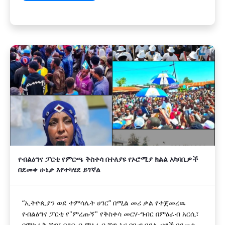
የብልፅግና ፓርቲ የምርጫ ቅስቀሳ በተለያዩ የኦሮሚያ ክልል አካባቢዎች
በደመቀ ሁኔታ እየተካሄደ ይገኛል
“ኢትዮጲያን ወደ ተምሳሌት ሀገር” በሚል መሪ ቃል የተጀመረዉ
የብልፅግና ፓርቲ የ"ምረጡኝ" የቅስቀሳ መርሃ-ግብር በምዕራብ አርሲ፣
በምስራቅ ሸዋ፣ በደቡብ ምዕራብ ሸዋ እና በቡኖ በደሌ ዞኖች በደመቀ