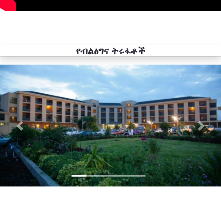
የብልፅግና ትሩፋቶች
Previous
Next