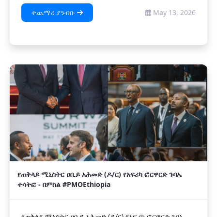
ተጨማሪ ያንብቡ
May 13, 2026
የጠቅላይ ሚኒስትር ዐቢይ አሕመድ (ዶ/ር) የአፍሪካ ፎርዋርድ ጉባኤ
ተሳትፎ - በምስል #PMOEthiopia
የጠቅላይ ሚኒስትር ዐቢይ አሕመድ (ዶ/ር) የአፍሪካ ፎርዋርድ ጉባኤ