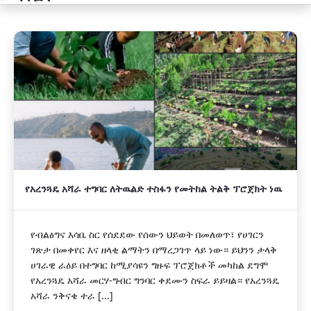
አዲስ
የአረንጓዴ አሻራ ተግባር ለትዉልድ ተስፋን የመትከል ትልቅ ፕሮጀክት ነዉ
የብልፅግና እሳቤ ስር የሰደደው የሰውን ህይወት በመለወጥ፣ የሀገርን
ገጽታ በመቀየር እና ዘላቂ ልማትን በማረጋገጥ ላይ ነው። ይህንን ታላቅ
ሀገራዊ ራዕይ በተግባር ከሚያሳዩን ግዙፍ ፕሮጀክቶች መካከል ደግሞ
የአረንጓዴ አሻራ መርሃ-ግብር ግንባር ቀደሙን ስፍራ ይይዛል። የአረንጓዴ
አሻራ ንቅናቄ ተራ [...]