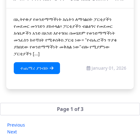
በኢትዮጵያ የወንድማማችነት እሴትን ለማጎልበት ፓርቲያችን
የመደመር መንገድን ይከተላል፡፡ ፓርቲያችን ብልፅግና የመደመር
እሳቤዎችን አንድ በአንድ እየተገበሩ በመሄድም የወንድማማችነት
መንፈስን ከተኛበት የሚቀሰቅስ ፓርቲ ነው። "የብሔሮችን ጥያቄ
ያከበደው የወንድማማችነት መቅለል ነው"ብሎ የሚያምነው
ፓርቲያችን [...]
ተጨማሪ ያንብቡ
January 01, 2026
Page 1 of 3
Previous
Next