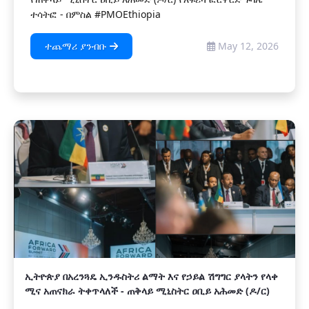
ተሳትፎ - በምስል #PMOEthiopia
ተጨማሪ ያንብቡ
May 12, 2026
ኢትዮጵያ በአረንጓዴ ኢንዱስትሪ ልማት እና የኃይል ሽግግር ያላትን የላቀ
ሚና አጠናክራ ትቀጥላለች - ጠቅላይ ሚኒስትር ዐቢይ አሕመድ (ዶ/ር)