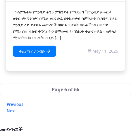
ዓለምአቀፍ የሚዲያ ቀንን ምክንያት በማድረግ “የሚዲያ እመርታ
ለትርክት ግንባታ” በሚል መሪ ቃል በተከታታይ ሳምንታት ሲካሄዱ የቆዩ
ሚዲያ ላይ ያተኮሩ መድረኮች በዘርፉ የታዩት ስኬቶችንና በቀጣይ
የሚጠበቁ ቁልፍ ተግባራትን በማመላከት በስኬት ተጠናቀዋል። ጠቅላይ
ሚኒስትር ክቡር ዶ/ር ዐቢይ [...]
ተጨማሪ ያንብቡ
May 11, 2026
Page 6 of 66
Previous
Next
መጣጥፎች