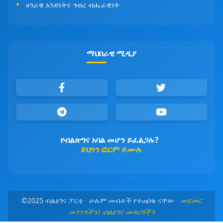
ሀገራዊ አንድነትና ኅብረ ብሔራዊነት
ማህበራዊ ሚዲያ
የብልጽግና አባል መሆን ይፈልጋሉ?
ይህንን ፎርም ይሙሉ
©2025 ብልፅግና ፓርቲ ሁሉም መብቶች የተጠበቁ ናቸው
መደመር
መንገዳችን፤ ብልፅግና መዳረሻችን