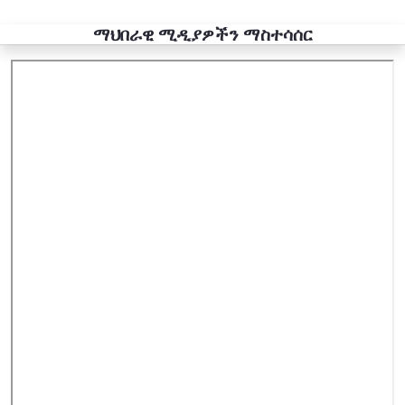
ማህበራዊ ሚዲያዎችን ማስተሳሰር