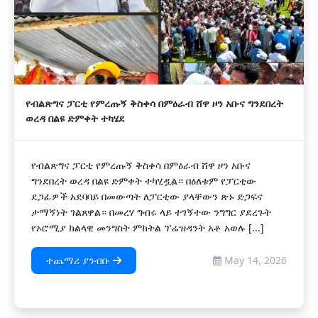
የብልጽግና ፓርቲ የምረጡኝ ቅስቀሳ በምዕራብ ሸዋ ዞን አቡና ግንደበረት
ወረዳ በልዩ ድምቀት ተካሄደ
የብልጽግና ፓርቲ የምረጡኝ ቅስቀሳ በምዕራብ ሸዋ ዞን አቡና
ግንደበረት ወረዳ በልዩ ድምቀት ተካሂዷል። በዕለቱም የፓርቲው
ደጋፊዎች አደባባይ በመውጣት ለፓርቲው ያላቸውን ጽኑ ድጋፍና
ታማኝነት ገልጸዋል። በመረሃ ግብሩ ላይ ተገኝተው ንግግር ያደረጉት
የኦሮሚያ ክልላዊ መንግስት ምክትል ፕሬዝዳንት አቶ አወሉ [...]
ተጨማሪ ያንብቡ
May 14, 2026