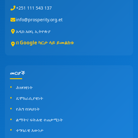
+251 111 543 137
info@prosperity.org.et
አዲስ አበባ, ኢትዮጵያ
በ Google ካርታ ላይ ይመልከቱ
መርሆች
ሕዝባዊነት
ዴሞክራሲያዊነት
የሕግ የበላይነት
ልማትና ፍትሐዊ ተጠቃሚነት
ተግባራዊ እውነታ