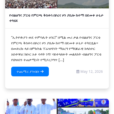
የብልፅግና ፓርቲ የምርጫ ቅስቀሳ በቦረና ዞን ያቤሎ ከተማ በደመቀ ሁኔታ
ተካሄደ
“ኢትዮጵያን ወደ ተምሳሌት ሀገር!” በሚል መሪ ቃል የብልፅግና ፓርቲ
የምርጫ ቅስቀሳ በቦረና ዞን ያቤሎ ከተማ በደመቀ ሁኔታ ተካሂዷል።
በመድረኩ ላይ በምክትል ፕሬዝዳንት ማዕረግ የማህበራዊ ክላስተር
አስተባባሪ ክቡር አቶ ሳዳት ነሻ፣ ባስተላለፉት መልእክት ብልፅግና ፓርቲ
የህዝብን ተጠቃሚነት የሚያረጋግጥ [...]
ተጨማሪ ያንብቡ
May 12, 2026