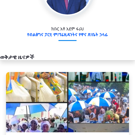
ክቡር አቶ አደም ፋራህ
የብልፅግና ፓርቲ ም/ፕሬዚዳንትና የዋና ጽ/ቤት ኃላፊ
ወቅታዊ ዜናዎች
አዲስ