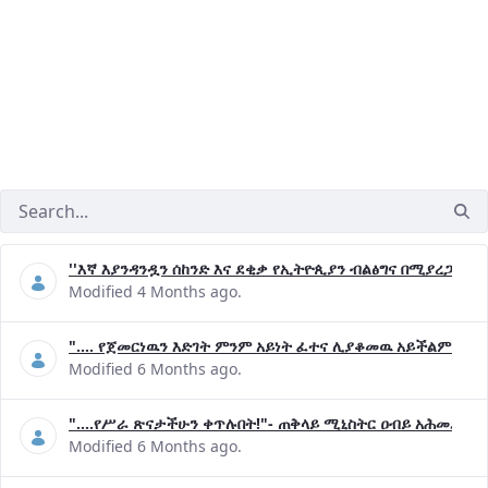
''እኛ እያንዳንዷን ሰከንድ እና ደቂቃ የኢትዮጲያን ብልፅግና በሚያረጋግጡ 
Modified 4 Months ago.
".... የጀመርነዉን እድገት ምንም አይነት ፈተና ሊያቆመዉ አይችልም"- ጠ
Modified 6 Months ago.
"....የሥራ ጽናታችሁን ቀጥሉበት!"- ጠቅላይ ሚኒስትር ዐብይ አሕመድ (ዶ
Modified 6 Months ago.