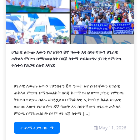
ሀገራዊ ለውጡ እውን የሆነበትን 8ኛ ዓመት እና ሰባተኛውን ሀገራዊ
ጠቅላላ ምርጫ በማስመልከት በሳጃ ከተማ የብልጽግና ፓርቲ የምርጫ
ቅስቀሳ የድጋፍ ሰልፍ አካሄደ
ሀገራዊ ለውጡ እውን የሆነበትን 8ኛ ዓመት እና ሰባተኛውን ሀገራዊ
ጠቅላላ ምርጫ በማስመልከት በሳጃ ከተማ የብልጽግና ፓርቲ የምርጫ
ቅስቀሳ የድጋፍ ሰልፍ አካሂዷል። በማዕከላዊ ኢትዮጵያ ክልል ሀገራዊ
ለውጡ እውን የሆነበትን 8ኛ ዓመት እና ሰባተኛውን ሀገራዊ ጠቅላላ
ምርጫ በማስመልከት በየም ዞን ሳጃ ከተማ [...]
ተጨማሪ ያንብቡ
May 11, 2026