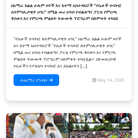
በአማራ ክልል ሁሉም ዞኖች እና ከተማ አስተዳደሮች "የሴቶች ተሳትፎ
ለተምሳሌታዊት ሀገር" በሚል መሪ ሀሳብ የብልጽግና ፓርቲ የምርጫ
ቅስቀሳ እና የምርጫ ምልክት ትውውቅ ፕሮግራም በድምቀት ተካሄደ
"የሴቶች ተሳትፎ ለተምሳሌታዊት ሀገር" በአማራ ክልል ሁሉም ዞኖች
እና ከተማ አስተዳደሮች "የሴቶች ተሳትፎ ለተምሳሌታዊት ሀገር"
በሚል መሪ ሀሳብ የብልጽግና ፓርቲ የምርጫ ቅስቀሳ እና የምርጫ
ምልክት ትውውቅ ፕሮግራም በድምቀት ተካሂዷል። በየመድረኮቹ
የሴቶችን የፖለቲካ ተሳትፎ እና እኩልነትን [...]
ተጨማሪ ያንብቡ
May 14, 2026