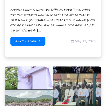
ኢትዮጵያ በአረንጓዴ ኢንዱስትሪ ልማት እና የኃይል ሽግግር ያላትን
የላቀ ሚና መጫወቷን አጠናክራ እንደምትቀጥል ጠቅላይ ሚኒስትር
ዐቢይ አሕመድ (ዶ/ር) ገለጹ። ጠቅላይ ሚኒስትር ዐቢይ አሕመድ (ዶ/ር)
በማህበራዊ ትስስር ገጻቸው ባሰፈሩት መልዕክት በፕሬዝዳንት ዊሊያም
ሩቶ እና በፕሬዝዳንት [...]
ተጨማሪ ያንብቡ
May 12, 2026