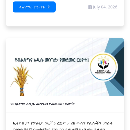
ተጨማሪ ያንብቡ
July 04, 2026
የብልፅግና አዲሱ መንገድ፡ የመደመር ርዕዮት
ኢትዮጵያ፥ የፖለቲካ ጉዟችን ረጅም ታሪክ ውስጥ የሌሎችን ሀገራት
ርዕዮተ ዓለም በመቅዳትና ያንኑ ገቢራዊ ለማድረግ ብዙ ጊዜዋን