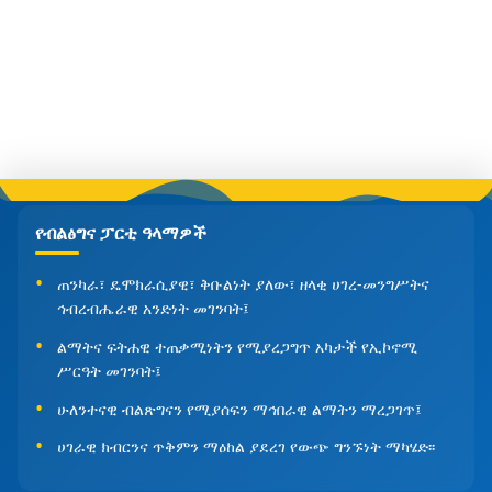
የብልፅግና ፓርቲ ዓላማዎች
ጠንካራ፣ ዴሞክራሲያዊ፣ ቅቡልነት ያለው፣ ዘላቂ ሀገረ-መንግሥትና
ኅብረብሔራዊ አንድነት መገንባት፤
ልማትና ፍትሐዊ ተጠቃሚነትን የሚያረጋግጥ አካታች የኢኮኖሚ
ሥርዓት መገንባት፤
ሁለንተናዊ ብልጽግናን የሚያሰፍን ማኅበራዊ ልማትን ማረጋገጥ፤
ሀገራዊ ክብርንና ጥቅምን ማዕከል ያደረገ የውጭ ግንኙነት ማካሄድ፡፡