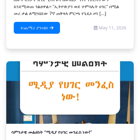
እንደሚወጡ ገልፀዋል። "ኢትዮጵያን ወደ ተምሳሌት ሀገር" በሚል
መሪ ቃል ለሚካሄደው 7ኛ ጠቅላላ ምርጫ የጌዴኦ ዞን [...]
ተጨማሪ ያንብቡ
May 11, 2026
ሳምንታዊ መልዕክት “ሚዲያ የሀገር መንፈስ ነው!”