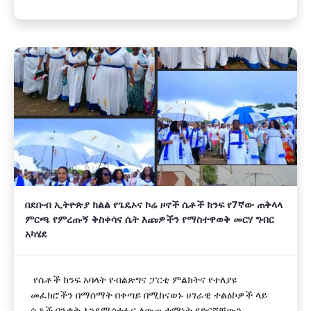
በደቡብ ኢትዮጵያ ክልል የጌዴኦና ኮሬ ዞኖች ሴቶች ክንፍ የ7ኛው ጠቅላላ
ምርጫ የምረጡኝ ቅስቀሳና ሴት እጩዎችን የማስተዋወቅ መርሃ ግብር
አካሄደ
የሴቶች ክንፍ አባላት የብልጽግና ፓርቲ ምልክትና የተለያዩ
መፈክሮችን በማሰማት በቀጣይ በሚከናወኑ ሀገራዊ ተልዕኮዎች ላይ
ሴቶች በንቃት እንደሚሳተፉና ለውጤታማነት የድርሻቸውን