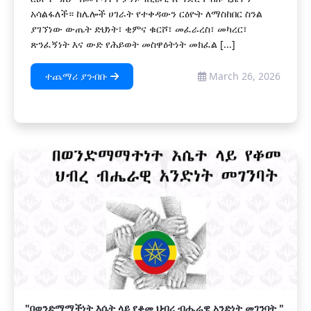
አሳልፋለች። ከሌሎች ሀገራት የተቀዳውን ርዕዮት ለማስከበር ስንል
ያገኘነው ውጤት ድህነት፣ ቂምና ቁርሾ፣ መፈራረስ፣ መካረር፣
ጽንፈኝነት እና ውድ የሕይወት መስዋዕትነት መክፈል [...]
ተጨማሪ ያንብቡ
March 26, 2026
"በወንድማማችነት እሴት ላይ የቆመ ህብረ ብሔራዊ አንድነት መገንባት "