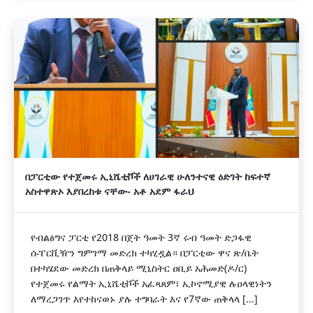
በፓርቲው የተጀመሩ ኢኒሼቲቮች ለሀገራዊ ሁለንተናዊ ዕድገት ከፍተኛ
አስተዋጽኦ እያበረከቱ ናቸው- አቶ አደም ፋራህ
የብልፅግና ፓርቲ የ2018 በጀት ዓመት 3ኛ ሩብ ዓመት ድጋፋዊ
ሱፐርቪዥን ግምገማ መድረክ ተካሂዷል። በፓርቲው ዋና ጽ/ቤት
በተካሄደው መድረክ በጠቅላይ ሚኒስትር ዐቢይ አሕመድ(ዶ/ር)
የተጀመሩ የልማት ኢኒሼቲቮች አፈጻጸም፣ ኢኮኖሚያዊ ሉዐላዊነትን
ለማረጋገጥ እየተከናወኑ ያሉ ተግባራት እና የ7ኛው ጠቅላላ [...]