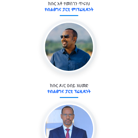
ክቡር አቶ ተመስገን ጥሩነህ
የብልፅግና ፓርቲ ም/ፕሬዚዳንት
ክቡር ዶ/ር ዐብይ አህመድ
የብልፅግና ፓርቲ ፕሬዚዳንት