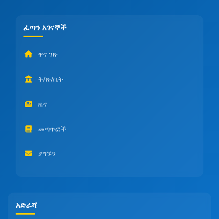
ፈጣን አገናኞች
ዋና ገጽ
ቅ/ጽ/ቤት
ዜና
መጣጥፎች
ያግኙን
አድራሻ