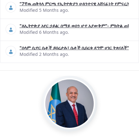
"7ኛዉ ጠቅላላ ምርጫ የኢትዮጵያን ሁለንተናዊ አሸናፊነት የምናረጋግጥበት እ
Modified 5 Months ago.
"ለኢትዮጵያ አየር ኃይል: ሰማይ ወሰን ሆኖ አያውቅም"- ምክትል ጠቅላይ 
Modified 6 Months ago.
"ሰላም ሲኖር ሴቶች ይበረታሉ፣ ሴቶች ሲበረቱ ደግሞ ሀገር ትጸናለች"- ዶ/
Modified 2 Months ago.