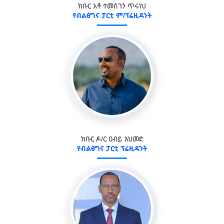
ክቡር አቶ ተመስገን ጥሩነህ
የብልፅግና ፓርቲ ም/ፕሬዚዳንት
ክቡር ዶ/ር ዐብይ አህመድ
የብልፅግና ፓርቲ ፕሬዚዳንት