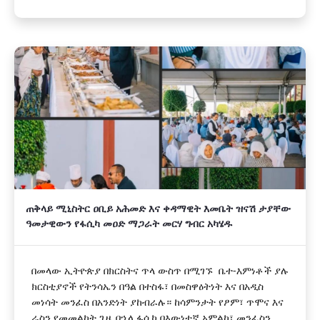
‎ጠቅላይ ሚኒስትር ዐቢይ አሕመድ እና ቀዳማዊት እመቤት ዝናሽ ታያቸው
ዓመታዊውን የፋሲካ መዐድ ማጋራት መርሃ ግብር አካሄዱ
በመላው ኢትዮጵያ በክርስትና ጥላ ውስጥ በሚገኙ ቤተ-እምነቶች ያሉ
ክርስቲያኖች የትንሳኤን በዓል በተስፋ፣ በመስዋዕትነት እና በአዲስ
መነሳት መንፈስ በአንድነት ያከብራሉ። ከሳምንታት የፆም፣ ጥሞና እና
ራስን የመመልከት ጊዜ በኋላ ፋሲካ በእውነተኛ አምልኮ፣ መንፈስን