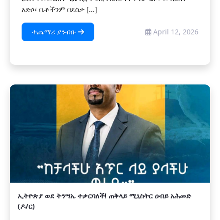
አድሶ፣ ቤቶችንም በደስታ [...]
ተጨማሪ ያንብቡ
April 12, 2026
ኢትዮጵያ ወደ ትንሣኤ ተቃርባለች! ጠቅላይ ሚኒስትር ዐብይ አሕመድ
(ዶ/ር)