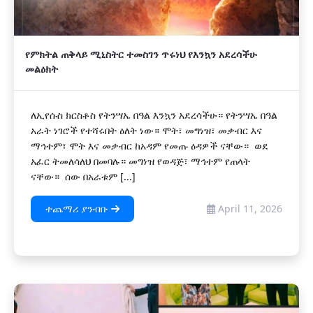
የምክትል ጠቅላይ ሚኒስትር ተመስገን ጥሩነህ የእንኳን አደረሳችሁ
መልዕክት
ለኢየሱስ ክርስቶስ የትንሣኤ በዓል እንኳን አደረሳችሁ። የትንሣኤ በዓል
አራት ነገሮች የተሻሩበት ዕለት ነው። ሞት፣ መግነዝ፣ መቃብር እና
ማኅተም፣ ሞት እና መቃብር ከአዳም የመጡ ዕዳዎች ናቸው። ወደ
አፈር ትመለሳለህ በመባሉ። መግነዝ የወዳጅ፣ ማኅተም የጠላት
ናቸው። ሰው በአራቱም [...]
ተጨማሪ ያንብቡ
April 11, 2026