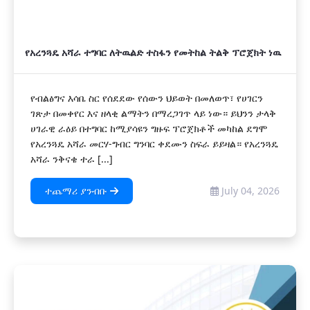
የአረንጓዴ አሻራ ተግባር ለትዉልድ ተስፋን የመትከል ትልቅ ፕሮጀክት ነዉ
የብልፅግና እሳቤ ስር የሰደደው የሰውን ህይወት በመለወጥ፣ የሀገርን
ገጽታ በመቀየር እና ዘላቂ ልማትን በማረጋገጥ ላይ ነው። ይህንን ታላቅ
ሀገራዊ ራዕይ በተግባር ከሚያሳዩን ግዙፍ ፕሮጀክቶች መካከል ደግሞ
የአረንጓዴ አሻራ መርሃ-ግብር ግንባር ቀደሙን ስፍራ ይይዛል። የአረንጓዴ
አሻራ ንቅናቄ ተራ [...]
ተጨማሪ ያንብቡ
July 04, 2026