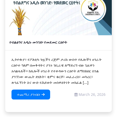
የብልፅግና አዲሱ መንገድ፡ የመደመር ርዕዮት
ኢትዮጵያ፥ የፖለቲካ ጉዟችን ረጅም ታሪክ ውስጥ የሌሎችን ሀገራት
ርዕዮተ ዓለም በመቅዳትና ያንኑ ገቢራዊ ለማድረግ ብዙ ጊዜዋን
አሳልፋለች። ከሌሎች ሀገራት የተቀዳውን ርዕዮት ለማስከበር ስንል
ያገኘነው ውጤት ድህነት፣ ቂምና ቁርሾ፣ መፈራረስ፣ መካረር፣
ጽንፈኝነት እና ውድ የሕይወት መስዋዕትነት መክፈል [...]
ተጨማሪ ያንብቡ
March 26, 2026