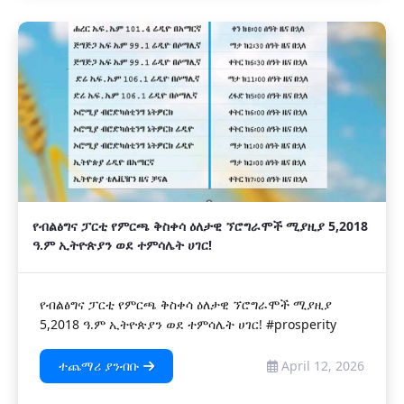
የብልፅግና ፓርቲ የምርጫ ቅስቀሳ ዕለታዊ ኘሮግራሞች ሚያዚያ 5,2018
ዓ.ም ኢትዮጵያን ወደ ተምሳሌት ሀገር!
የብልፅግና ፓርቲ የምርጫ ቅስቀሳ ዕለታዊ ኘሮግራሞች ሚያዚያ
5,2018 ዓ.ም ኢትዮጵያን ወደ ተምሳሌት ሀገር! #prosperity
ተጨማሪ ያንብቡ
April 12, 2026