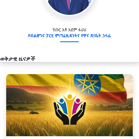
ክቡር አቶ አደም ፋራህ
የብልፅግና ፓርቲ ም/ፕሬዚዳንትና የዋና ጽ/ቤት ኃላፊ
ወቅታዊ ዜናዎች
አዲስ