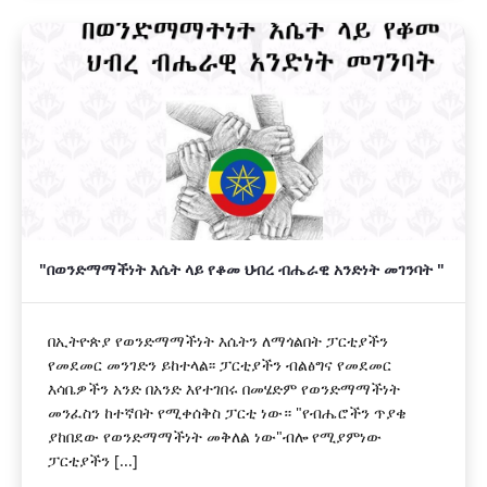
"በወንድማማችነት እሴት ላይ የቆመ ህብረ ብሔራዊ አንድነት መገንባት "
በኢትዮጵያ የወንድማማችነት እሴትን ለማጎልበት ፓርቲያችን
የመደመር መንገድን ይከተላል፡፡ ፓርቲያችን ብልፅግና የመደመር
እሳቤዎችን አንድ በአንድ እየተገበሩ በመሄድም የወንድማማችነት
መንፈስን ከተኛበት የሚቀሰቅስ ፓርቲ ነው። "የብሔሮችን ጥያቄ
ያከበደው የወንድማማችነት መቅለል ነው"ብሎ የሚያምነው
ፓርቲያችን [...]