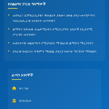
የብልፅግና ፓርቲ ዓላማዎች
ጠንካራ፣ ዴሞክራሲያዊ፣ ቅቡልነት ያለው፣ ዘላቂ ሀገረ-መንግሥትና
ኅብረብሔራዊ አንድነት መገንባት፤
ልማትና ፍትሐዊ ተጠቃሚነትን የሚያረጋግጥ አካታች የኢኮኖሚ
ሥርዓት መገንባት፤
ሁለንተናዊ ብልጽግናን የሚያሰፍን ማኅበራዊ ልማትን ማረጋገጥ፤
ሀገራዊ ክብርንና ጥቅምን ማዕከል ያደረገ የውጭ ግንኙነት ማካሄድ፡፡
ፈጣን አገናኞች
ዋና ገጽ
ቅ/ጽ/ቤት