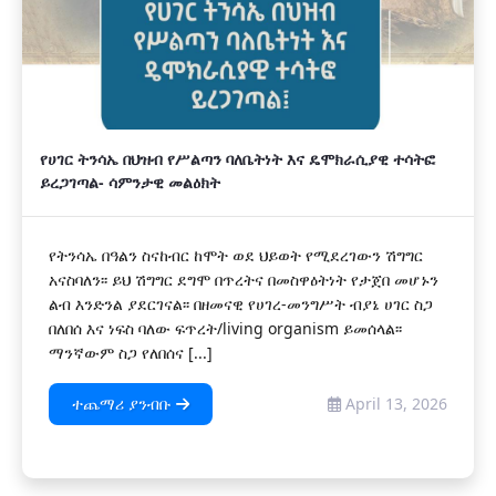
የሀገር ትንሳኤ በህዝብ የሥልጣን ባለቤትነት እና ዴሞክራሲያዊ ተሳትፎ
ይረጋገጣል- ሳምንታዊ መልዕክት
የትንሳኤ በዓልን ስናከብር ከሞት ወደ ህይወት የሚደረገውን ሽግግር
አናስባለን፡፡ ይህ ሽግግር ደግሞ በጥረትና በመስዋዕትነት የታጀበ መሆኑን
ልብ እንድንል ያደርገናል፡፡ በዘመናዊ የሀገረ-መንግሥት ብያኔ ሀገር ስጋ
በለበሰ እና ነፍስ ባለው ፍጥረት/living organism ይመሰላል፡፡
ማንኛውም ስጋ የለበሰና [...]
ተጨማሪ ያንብቡ
April 13, 2026