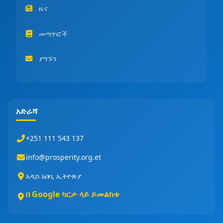
ዜና
መጣጥፎች
ያግኙን
አድራሻ
+251 111 543 137
info@prosperity.org.et
አዲስ አበባ, ኢትዮጵያ
በ Google ካርታ ላይ ይመልከቱ