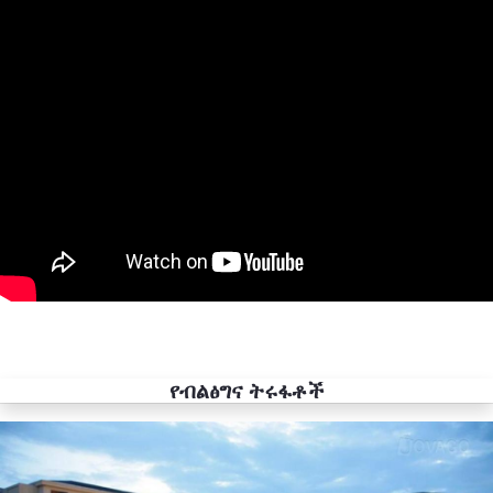
የብልፅግና ትሩፋቶች