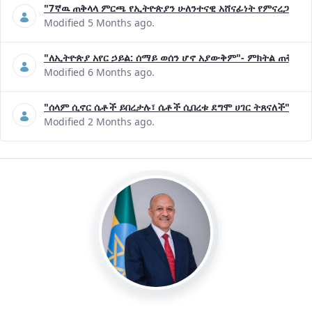
"7ኛዉ ጠቅላላ ምርጫ የኢትዮጵያን ሁለንተናዊ አሸናፊነት የምናረጋግጥበት እ
Modified 5 Months ago.
"ለኢትዮጵያ አየር ኃይል: ሰማይ ወሰን ሆኖ አያውቅም"- ምክትል ጠቅላይ 
Modified 6 Months ago.
"ሰላም ሲኖር ሴቶች ይበረታሉ፣ ሴቶች ሲበረቱ ደግሞ ሀገር ትጸናለች"- ዶ/
Modified 2 Months ago.