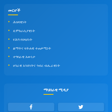
መርሆች
ሕዝባዊነት
ዴሞክራሲያዊነት
የሕግ የበላይነት
ልማትና ፍትሐዊ ተጠቃሚነት
ተግባራዊ እውነታ
ሀገራዊ አንድነትና ኅብረ ብሔራዊነት
ማህበራዊ ሚዲያ