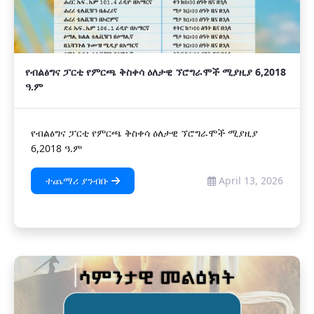
የብልፅግና ፓርቲ የምርጫ ቅስቀሳ ዕለታዊ ኘሮግራሞች ሚያዚያ 6,2018
ዓ.ም
የብልፅግና ፓርቲ የምርጫ ቅስቀሳ ዕለታዊ ኘሮግራሞች ሚያዚያ
6,2018 ዓ.ም
ተጨማሪ ያንብቡ
April 13, 2026