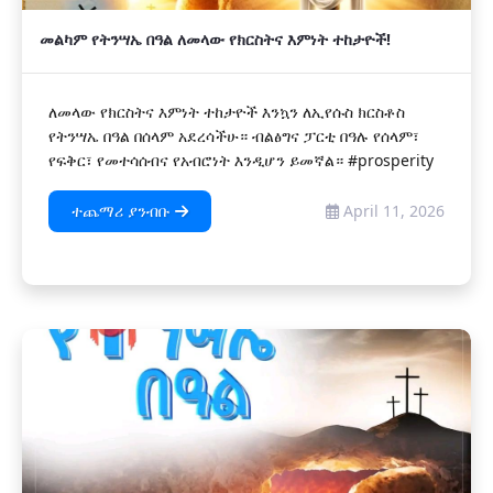
መልካም የትንሣኤ በዓል ለመላው የክርስትና እምነት ተከታዮች!
ለመላው የክርስትና እምነት ተከታዮች እንኳን ለኢየሱስ ክርስቶስ
የትንሣኤ በዓል በሰላም አደረሳችሁ። ብልፅግና ፓርቲ በዓሉ የሰላም፣
የፍቅር፣ የመተሳሰብና የአብሮነት እንዲሆን ይመኛል። #prosperity
ተጨማሪ ያንብቡ
April 11, 2026