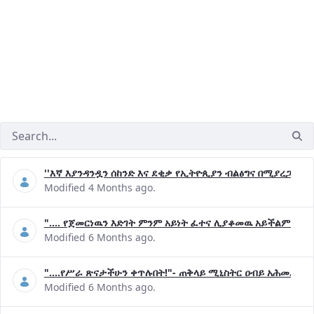
''እኛ እያንዳንዷን ሰከንድ እና ደቂቃ የኢትዮጲያን ብልፅግና በሚያረጋግጡ 
Modified 4 Months ago.
".... የጀመርነዉን እድገት ምንም አይነት ፈተና ሊያቆመዉ አይችልም"- ጠ
Modified 6 Months ago.
"....የሥራ ጽናታችሁን ቀጥሉበት!"- ጠቅላይ ሚኒስትር ዐብይ አሕመድ (ዶ
Modified 6 Months ago.