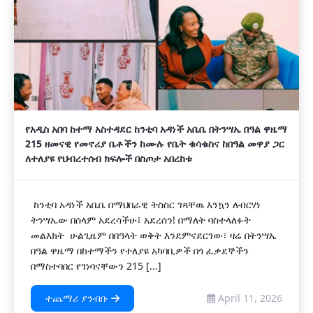
የአዲስ አበባ ከተማ አስተዳደር ከንቲባ አዳነች አቤቤ በትንሣኤ በዓል ዋዜማ
215 ዘመናዊ የመኖሪያ ቤቶችን ከሙሉ የቤት ቁሳቁስና ከበዓል መዋያ ጋር
ለተለያዩ የህብረተሰብ ክፍሎች በስጦታ አበረከቱ
ከንቲባ አዳነች አቤቤ በማህበራዊ ትስስር ገጻቸዉ እንኳን ለብርሃነ
ትንሣኤው በሰላም አደረሳችሁ፤ አደረሰን! በማለት ባስተላለፉት
መልእክት ሁልጊዜም በበዓላት ወቅት እንደምናደርገው፣ ዛሬ በትንሣኤ
በዓል ዋዜማ በከተማችን የተለያዩ አካባቢዎች በጎ ፈቃደኞችን
በማስተባበር የገነባናቸውን 215 [...]
ተጨማሪ ያንብቡ
April 11, 2026