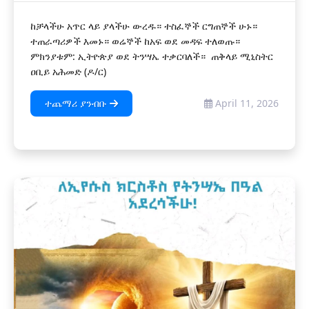
ከቻላችሁ አጥር ላይ ያላችሁ ውረዱ። ተስፈኞች ርግጠኞች ሁኑ።
ተጠራጣሪዎች እመኑ። ወሬኞች ከአፍ ወደ መዳፍ ተለወጡ።
ምክንያቱም: ኢትዮጵያ ወደ ትንሣኤ ተቃርባለች። ጠቅላይ ሚኒስትር
ዐቢይ አሕመድ (ዶ/ር)
ተጨማሪ ያንብቡ
April 11, 2026