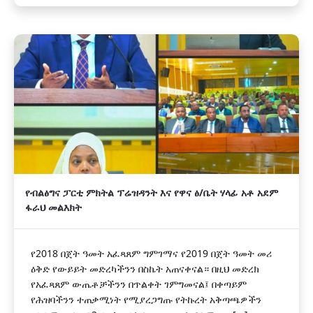
የብልፅግና ፓርቲ ምክትል ፕሬዝዳንት እና የዋና ፅ/ቤት ሃላፊ አቶ አደም
ፋራህ መልእክት
የ2018 በጀት ዓመት አፈጻጸም ግምገማና የ2019 በጀት ዓመት መሪ
ዕቅድ የውይይት መድረካችንን በስኬት አጠናቀናል። በዚህ መድረክ
የአፈጻጸም ውጤቶቻችንን በጥልቀት ገምግመናል፤ በቀጣይም
የሕዝባችንን ተጠቃሚነት የሚያረጋግጡ የትኩረት አቅጣጫዎችን