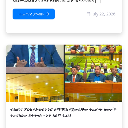
አስቀምጠናል። ለ3 ቀናት የተካሄደው መድረክ ዓላማውን [...]
ተጨማሪ ያንብቡ
July 22, 2026
ብልፅግና ፓርቲ የሕዝብን ኑሮ ለማሻሻል የጀመራቸው ተጨባጭ ለውጦች
ተጠናክረው ይቀጥላሉ - አቶ አደም ፋራህ