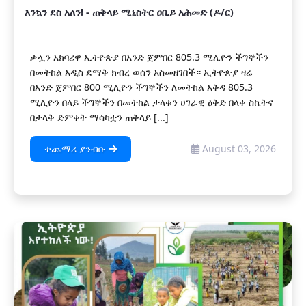
እንኳን ደስ አለን! - ጠቅላይ ሚኒስትር ዐቢይ አሕመድ (ዶ/ር)
ቃሏን አክባሪዋ ኢትዮጵያ በአንድ ጀምበር 805.3 ሚሊዮን ችግኞችን
በመትከል አዲስ ደማቅ ክብረ ወሰን አስመዘገበች። ኢትዮጵያ ዛሬ
በአንድ ጀምበር 800 ሚሊዮን ችግኞችን ለመትከል አቅዳ 805.3
ሚሊዮን በላይ ችግኞችን በመትከል ታላቁን ሀገራዊ ዕቅድ በላቀ ስኬትና
በታላቅ ድምቀት ማሳካቷን ጠቅላይ [...]
ተጨማሪ ያንብቡ
August 03, 2026