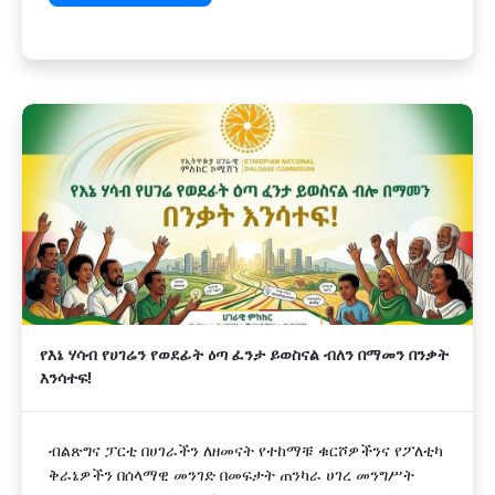
የእኔ ሃሳብ የሀገሬን የወደፊት ዕጣ ፈንታ ይወስናል ብለን በማመን በንቃት
እንሳተፍ!
ብልጽግና ፓርቲ በሀገራችን ለዘመናት የተከማቹ ቁርሾዎችንና የፖለቲካ
ቅራኔዎችን በሰላማዊ መንገድ በመፍታት ጠንካራ ሀገረ መንግሥት