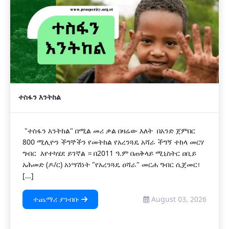
ተስፋን እንትከል
"ተስፋን እንትከል" በሚል መሪ ቃል በዛሬው እለት በአንድ ጀምበር
800 ሚሊዮን ችግኞችን የመትከል የአረንጓዴ አሻራ ችግኝ ተከላ መርሃ
ግብር እየተካሄደ ይገኛል ። በ2011 ዓ.ም በጠቅላይ ሚኒስትር ዐቢይ
አሕመድ (ዶ/ር) አነሣሽነት "የአረንጓዴ ዐሻራ" መርሐ ግብር ሲጀመር፣
[...]
ተጨማሪ ያንብቡ
August 03, 2026