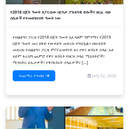
የ2018 በጀት ዓመት ለፓርቲው በርካታ ፖለቲካዊ ድሎችና ዘርፈ ብዙ
ስኬቶች የተመዘገቡበት ዓመት ነው
የብልፅግና ፓርቲ የ2018 በጀት ዓመት አፈጻጸም ግምገማና የ2019
በጀት ዓመት መሪ ዕቅድ የውይይት መድረክ ተካሂዷል። በውይይት
መድረኩ የብልፅግና ፓርቲ ም/ፕሬዝዳንት እና የዋና ጽ/ቤት ኃላፊ አቶ
አደም ፋራህን ጨምሮ የዋና ጽ/ቤት የዘርፍ ኃላፊ ሚኒስትሮች፣
ሚንስትር ደኤታዎች፣ የቅ/ጽ/ቤት ኃላፊዎችና [...]
ተጨማሪ ያንብቡ
July 22, 2026