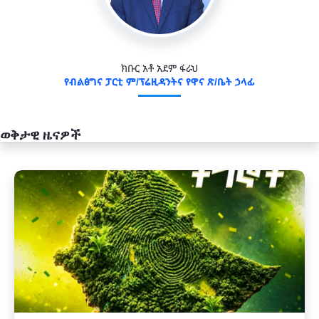
ክቡር አቶ አደም ፋራህ
የብልፅግና ፓርቲ ም/ፕሬዚዳንትና የዋና ጽ/ቤት ኃላፊ
ወቅታዊ ዜናዎች
አዲስ