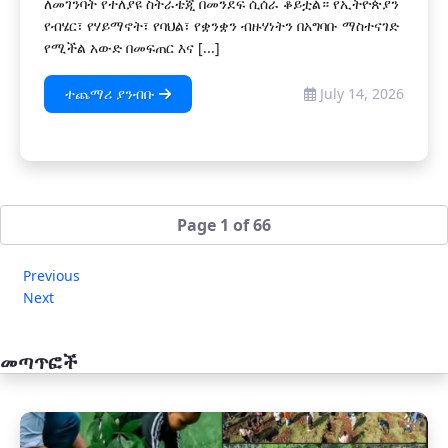
ለመገንባት የተለያዩ ስትራቴጂ በመንደፍ ሲሰራ ቆይቷል። የኢትዮጵያን
የብሄር፣ የሃይማኖት፣ የባህል፣ የቋንቋን ብዙሃነትን በአግባቡ ማስተናገድ
የሚችል አውድ በመፍጠር እና [...]
ተጨማሪ ያንብቡ
July 14, 2026
Page 1 of 66
Previous
Next
መጣጥፎች
አዲስ