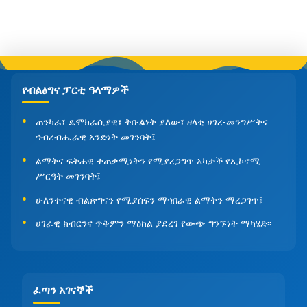
የብልፅግና ፓርቲ ዓላማዎች
ጠንካራ፣ ዴሞክራሲያዊ፣ ቅቡልነት ያለው፣ ዘላቂ ሀገረ-መንግሥትና
ኅብረብሔራዊ አንድነት መገንባት፤
ልማትና ፍትሐዊ ተጠቃሚነትን የሚያረጋግጥ አካታች የኢኮኖሚ
ሥርዓት መገንባት፤
ሁለንተናዊ ብልጽግናን የሚያሰፍን ማኅበራዊ ልማትን ማረጋገጥ፤
ሀገራዊ ክብርንና ጥቅምን ማዕከል ያደረገ የውጭ ግንኙነት ማካሄድ፡፡
ፈጣን አገናኞች