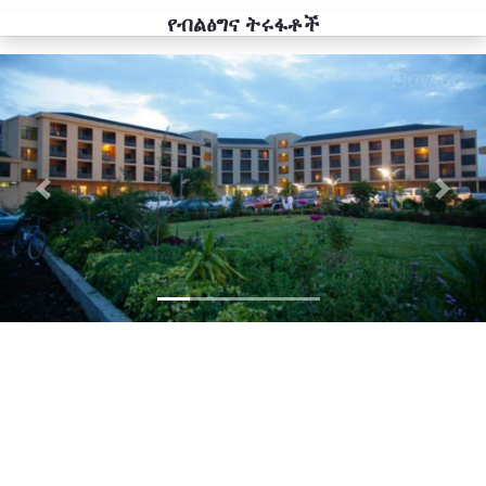
የብልፅግና ትሩፋቶች
Previous
Next