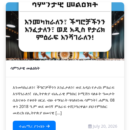
ሳምንታዊ መልዕክት
እንመካከራለን፣ ችግሮቻችንን እንፈታለን፣ ወደ አዲስ የታሪክ ምዕራፍ
እንሻገራለን! በኢትዮጵያ ብሔራዊ ምክክር ኮሚሽን ባለፉት ዓመታት
ሲከናወኑ የቆዩት ዘርፈ ብዙ ተግባራት ባሳለፍነዉ ሳምንት፤ ሐምሌ 08
ቀን 2018 ዓ.ም ወደ ወሳኝ ምዕራፍ ተሸጋግረዋል፡፡ ይህ የምክክር
መድረክ በኢትዮጵያ ዘመናዊ [...]
ተጨማሪ ያንብቡ
July 20, 2026