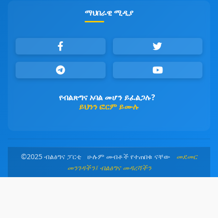
ማህበራዊ ሚዲያ
የብልጽግና አባል መሆን ይፈልጋሉ?
ይህንን ፎርም ይሙሉ
©2025 ብልፅግና ፓርቲ ሁሉም መብቶች የተጠበቁ ናቸው
መደመር
መንገዳችን፤ ብልፅግና መዳረሻችን