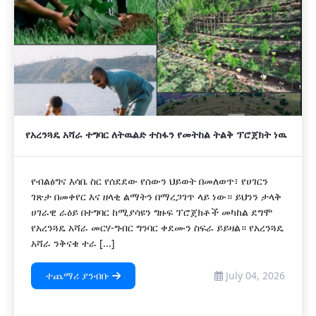
የአረንጓዴ አሻራ ተግባር ለትዉልድ ተስፋን የመትከል ትልቅ ፕሮጀክት ነዉ
የብልፅግና እሳቤ ስር የሰደደው የሰውን ህይወት በመለወጥ፣ የሀገርን
ገጽታ በመቀየር እና ዘላቂ ልማትን በማረጋገጥ ላይ ነው። ይህንን ታላቅ
ሀገራዊ ራዕይ በተግባር ከሚያሳዩን ግዙፍ ፕሮጀክቶች መካከል ደግሞ
የአረንጓዴ አሻራ መርሃ-ግብር ግንባር ቀደሙን ስፍራ ይይዛል። የአረንጓዴ
አሻራ ንቅናቄ ተራ [...]
ተጨማሪ ያንብቡ
July 04, 2026