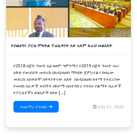
የብልፅግና ፓርቲ ምክትል ፕሬዚዳንት አቶ አደም ፋራህ መልእክት
የ2018 በጀት ዓመት አፈጻጸም ግምገማና የ2019 በጀት ዓመት መሪ
ዕቅድ የውይይት መድረክ በአዲስአበባ ማካሄድ ጀምረናል። ከዛሬው
መድረክ አስቀድሞ በትላንትናው እለት በአዲስአበባ ከተማ የተደረገው
የመስክ ስራዎች ጉብኝት በከተማ አስተዳደሩ የተሰሩ የልማት ስራዎች
የፓርቲያችን ዕሳቤዎች በላቀ [...]
ተጨማሪ ያንብቡ
July 21, 2026