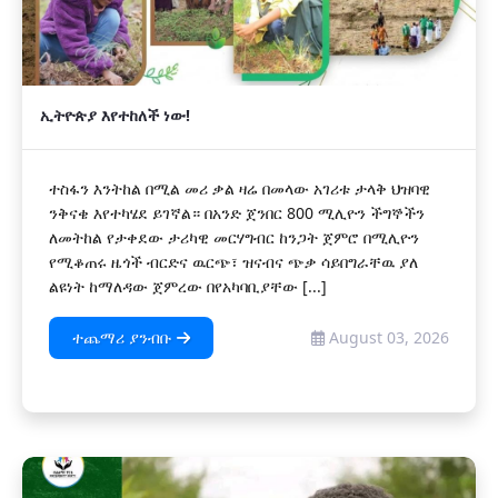
ኢትዮጵያ እየተከለች ነው!
ተስፋን እንትከል በሚል መሪ ቃል ዛሬ በመላው አገሪቱ ታላቅ ህዝባዊ
ንቅናቄ እየተካሄደ ይገኛል። በአንድ ጀንበር 800 ሚሊዮን ችግኞችን
ለመትከል የታቀደው ታሪካዊ መርሃግብር ከንጋት ጀምሮ በሚሊዮን
የሚቆጠሩ ዜጎች ብርድና ዉርጭ፣ ዝናብና ጭቃ ሳይበግራቸዉ ያለ
ልዩነት ከማለዳው ጀምረው በየአካባቢያቸው [...]
ተጨማሪ ያንብቡ
August 03, 2026