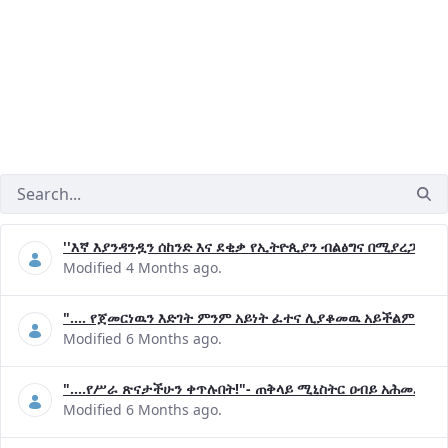
''እኛ እያንዳንዷን ሰከንድ እና ደቂቃ የኢትዮጲያን ብልፅግና በሚያረጋግጡ 
Modified 4 Months ago.
".... የጀመርነዉን እድገት ምንም አይነት ፈተና ሊያቆመዉ አይችልም"- ጠ
Modified 6 Months ago.
"....የሥራ ጽናታችሁን ቀጥሉበት!"- ጠቅላይ ሚኒስትር ዐብይ አሕመድ (ዶ
Modified 6 Months ago.