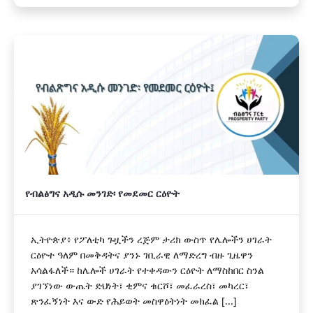
የብልፅግና አዲሱ መንገድ፡ የመደመር ርዕዮት
ኢትዮጵያ፥ የፖለቲካ ጉዟችን ረጅም ታሪክ ውስጥ የሌሎችን ሀገራት
ርዕዮተ ዓለም በመቅዳትና ያንኑ ገቢራዊ ለማድረግ ብዙ ጊዜዋን
አሳልፋለች። ከሌሎች ሀገራት የተቀዳውን ርዕዮት ለማስከበር ስንል
ያገኘነው ውጤት ድህነት፣ ቂምና ቁርሾ፣ መፈራረስ፣ መካረር፣
ጽንፈኝነት እና ውድ የሕይወት መስዋዕትነት መክፈል [...]