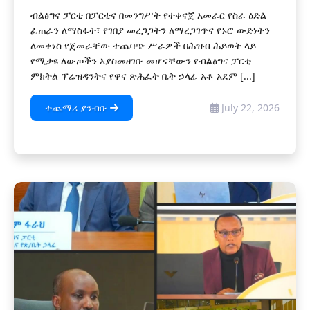
ብልፅግና ፓርቲ በፓርቲና በመንግሥት የተቀናጀ አመራር የስራ ዕድል
ፈጠራን ለማስፋት፣ የገበያ መረጋጋትን ለማረጋገጥና የኑሮ ውድነትን
ለመቀነስ የጀመራቸው ተጨባጭ ሥራዎች በሕዝብ ሕይወት ላይ
የሚታዩ ለውጦችን እያስመዘገቡ መሆናቸውን የብልፅግና ፓርቲ
ምክትል ፕሬዝዳንትና የዋና ጽሕፈት ቤት ኃላፊ አቶ አደም [...]
ተጨማሪ ያንብቡ
July 22, 2026