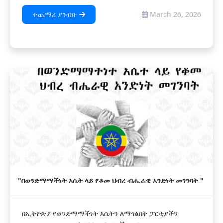
ተጨማሪ ያንብቡ
March 26, 2026
"በወንድማማችነት እሴት ላይ የቆመ ህብረ ብሔራዊ አንድነት መገንባት "
በኢትዮጵያ የወንድማማችነት እሴትን ለማጎልበት ፓርቲያችን