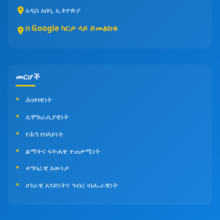
አዲስ አበባ, ኢትዮጵያ
በ Google ካርታ ላይ ይመልከቱ
መርሆች
ሕዝባዊነት
ዴሞክራሲያዊነት
የሕግ የበላይነት
ልማትና ፍትሐዊ ተጠቃሚነት
ተግባራዊ እውነታ
ሀገራዊ አንድነትና ኅብረ ብሔራዊነት