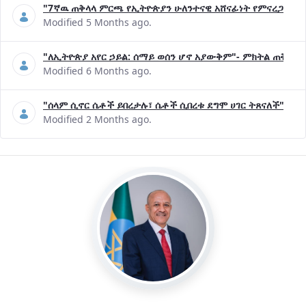
"7ኛዉ ጠቅላላ ምርጫ የኢትዮጵያን ሁለንተናዊ አሸናፊነት የምናረጋግጥበት እ
Modified 5 Months ago.
"ለኢትዮጵያ አየር ኃይል: ሰማይ ወሰን ሆኖ አያውቅም"- ምክትል ጠቅላይ 
Modified 6 Months ago.
"ሰላም ሲኖር ሴቶች ይበረታሉ፣ ሴቶች ሲበረቱ ደግሞ ሀገር ትጸናለች"- ዶ/
Modified 2 Months ago.