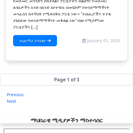
የመደመር መንገድን ይከተላል፡፡ ፓርቲያችን ብልፅግና የመደመር
እሳቤዎችን አንድ በአንድ እየተገበሩ በመሄድም የወንድማማችነት
መንፈስን ከተኛበት የሚቀሰቅስ ፓርቲ ነው። "የብሔሮችን ጥያቄ
ያከበደው የወንድማማችነት መቅለል ነው"ብሎ የሚያምነው
ፓርቲያችን [...]
ተጨማሪ ያንብቡ
January 01, 2026
Page 1 of 3
Previous
Next
ማህበራዊ ሚዲያዎችን ማስተሳሰር