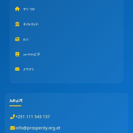
ዋና ገጽ
ቅ/ጽ/ቤት
ዜና
መጣጥፎች
ያግኙን
አድራሻ
+251 111 543 137
info@prosperity.org.et