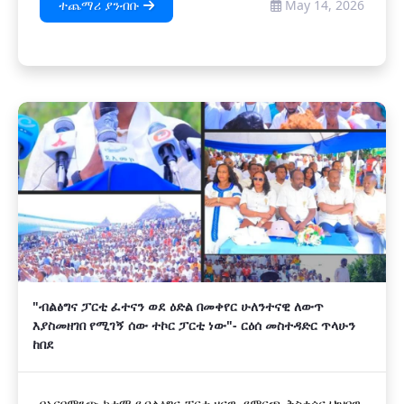
ተጨማሪ ያንብቡ
May 14, 2026
"ብልፅግና ፓርቲ ፈተናን ወደ ዕድል በመቀየር ሁለንተናዊ ለውጥ
እያስመዘገበ የሚገኝ ሰው ተኮር ፓርቲ ነው"- ርዕሰ መስተዳድር ጥላሁን
ከበደ
በአርባምንጭ ከተማ የብልፅግና ፓርቲ ዞናዊ የምርጫ ቅስቀሳና ህዝባዊ