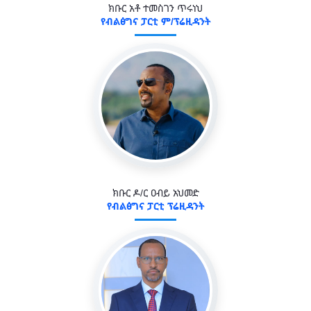
ክቡር አቶ ተመስገን ጥሩነህ
የብልፅግና ፓርቲ ም/ፕሬዚዳንት
ክቡር ዶ/ር ዐብይ አህመድ
የብልፅግና ፓርቲ ፕሬዚዳንት