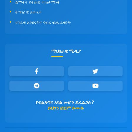
ልማትና ፍትሐዊ ተጠቃሚነት
ተግባራዊ እውነታ
ሀገራዊ አንድነትና ኅብረ ብሔራዊነት
ማህበራዊ ሚዲያ
የብልጽግና አባል መሆን ይፈልጋሉ?
ይህንን ፎርም ይሙሉ