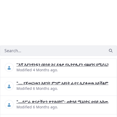
''እኛ እያንዳንዷን ሰከንድ እና ደቂቃ የኢትዮጲያን ብልፅግና በሚያረጋግጡ 
Modified 4 Months ago.
".... የጀመርነዉን እድገት ምንም አይነት ፈተና ሊያቆመዉ አይችልም"- ጠ
Modified 6 Months ago.
"....የሥራ ጽናታችሁን ቀጥሉበት!"- ጠቅላይ ሚኒስትር ዐብይ አሕመድ (ዶ
Modified 6 Months ago.