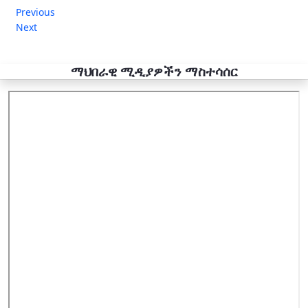
Previous
Next
ማህበራዊ ሚዲያዎችን ማስተሳሰር