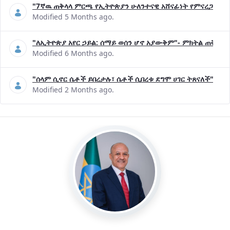
"7ኛዉ ጠቅላላ ምርጫ የኢትዮጵያን ሁለንተናዊ አሸናፊነት የምናረጋግጥበት እ
Modified 5 Months ago.
"ለኢትዮጵያ አየር ኃይል: ሰማይ ወሰን ሆኖ አያውቅም"- ምክትል ጠቅላይ 
Modified 6 Months ago.
"ሰላም ሲኖር ሴቶች ይበረታሉ፣ ሴቶች ሲበረቱ ደግሞ ሀገር ትጸናለች"- ዶ/
Modified 2 Months ago.