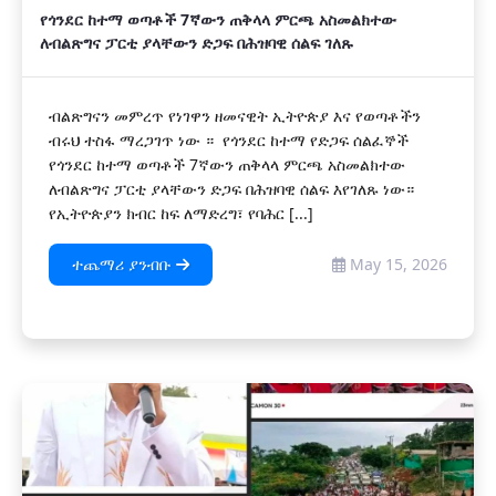
የጎንደር ከተማ ወጣቶች 7ኛውን ጠቅላላ ምርጫ አስመልክተው
ለብልጽግና ፓርቲ ያላቸውን ድጋፍ በሕዝባዊ ሰልፍ ገለጹ
ብልጽግናን መምረጥ የነገዋን ዘመናዊት ኢትዮጵያ እና የወጣቶችን
ብሩህ ተስፋ ማረጋገጥ ነው ። የጎንደር ከተማ የድጋፍ ሰልፈኞች
የጎንደር ከተማ ወጣቶች 7ኛውን ጠቅላላ ምርጫ አስመልክተው
ለብልጽግና ፓርቲ ያላቸውን ድጋፍ በሕዝባዊ ሰልፍ እየገለጹ ነው።
የኢትዮጵያን ክብር ከፍ ለማድረግ፣ የባሕር [...]
ተጨማሪ ያንብቡ
May 15, 2026