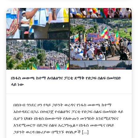
በነፋስ መውጫ ከተማ ለብልፅግና ፓርቲ ደማቅ የድጋፍ ሰልፍ በመካሄድ
ላይ ነው
በደቡብ ጎንደር ዞን የላይ ጋይንት ወረዳና የነፋስ መውጫ ከተማ
አስተዳደር በጋራ በተዘጋጀ የብልፅግና ፓርቲ የድጋፍ ሰልፍ በመካሄድ ላይ
ሲሆን ህዝቡ በነቂስ በመውጣት የለውጡን መንግስት እንደሚደግፍና
እንደሚመርጥ በድጋፍ ሰልፍ አረጋግጧል። በነፋስ መውጫና በላይ
ጋይንት ወረዳ በዙሪያው በሚገኙ ቀበሌዎች [...]