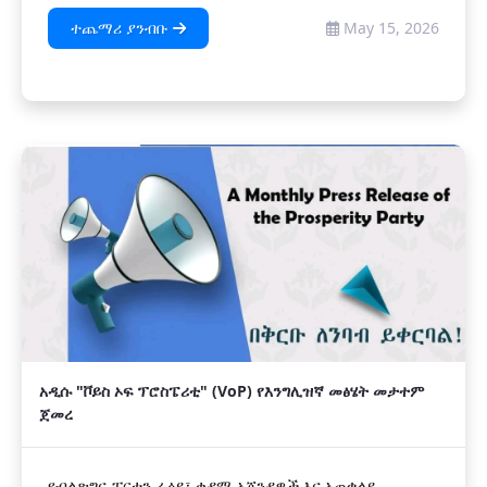
ተጨማሪ ያንብቡ
May 15, 2026
አዲሱ "ቮይስ ኦፍ ፕሮስፔሪቲ" (VoP) የእንግሊዝኛ መፅሄት መታተም
ጀመረ
የብልጽግና ፓርቲን ራዕይ፣ ቀዳሚ አጀንዳዎች እና አጠቃላይ