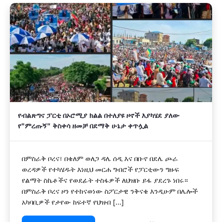
የብልጽግና ፓርቲ በኦሮሚያ ክልል በተለያዩ ዞኖች እያካሄደ ያለው
የ"ምረጡኝ" ቅስቀሳ ዘመቻ በደማቅ ሁኔታ ቀጥሏል
በምስራቅ ቦረና፣ በቄለም ወለጋ ዳሌ ሰዲ እና በቡኖ በደሌ ጮራ
ወረዳዎች የተካሄዱት እነዚህ መርሐ ግብሮች የፓርቲውን ግዙፍ
የልማት ስኬቶችና የወደፊት ተስፋዎች ለህዝቡ ይፋ ያደረጉ ነበሩ።
በምስራቅ ቦረና ዞን የተከናወነው ስፖርታዊ ንቅናቄ እንዲሁም በሌሎች
አካባቢዎች የታየው ከፍተኛ የህዝብ [...]