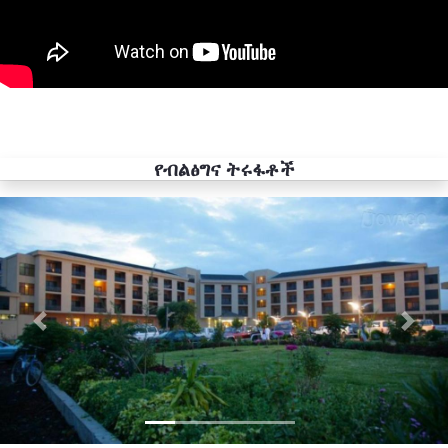
የብልፅግና ትሩፋቶች
Previous
Next