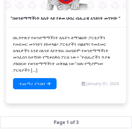
"በወንድማማችነት እሴት ላይ የቆመ ህብረ ብሔራዊ አንድነት መገንባት "
በኢትዮጵያ የወንድማማችነት እሴትን ለማጎልበት ፓርቲያችን
የመደመር መንገድን ይከተላል፡፡ ፓርቲያችን ብልፅግና የመደመር
እሳቤዎችን አንድ በአንድ እየተገበሩ በመሄድም የወንድማማችነት
መንፈስን ከተኛበት የሚቀሰቅስ ፓርቲ ነው። "የብሔሮችን ጥያቄ
ያከበደው የወንድማማችነት መቅለል ነው"ብሎ የሚያምነው
ፓርቲያችን [...]
ተጨማሪ ያንብቡ
January 01, 2026
Page 1 of 3