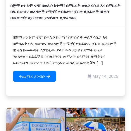
በጅማ ዞን ኦሞ ናዳ፣ በወሊሶ ከተማ፣ በምስራቅ ወለጋ ሳሲጋ እና በምስራቅ
ባሌ ሰውዌና ወረዳዎች የሚገኝ የብልፅግና ፓርቲ ደጋፊዎች በነቂስ
በመውጣት ለፓርቲው ያላቸውን ደጋፍ ገለፁ
በጅማ ዞን ኦሞ ናዳ፣ በወሊሶ ከተማ፣ በምስራቅ ወለጋ ሳሲጋ እና
በምስራቅ ባሌ ሰውዌና ወረዳዎች የሚገኝ የብልፅግና ፓርቲ ደጋፊዎች
በነቂስ በመውጣት ለፓርቲው ያላቸውን ደጋፍ በደማቅ ሁኔታ
ገልጸዋል። ሰልፈኞቹ "ብልፅግናን መምረጥ ሰላምን፣ ልማትንና
አብሮነትን መምረጥ ነው" የሚሉና መሰል መልዕክቶችን [...]
ተጨማሪ ያንብቡ
May 14, 2026