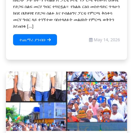
የድጋፍ ሰልፍ መርሃ ግብር ተካሂዷል። የክልሉ ርዕሰ መስተዳድር ጥላሁን
ከበደ በህዝባዊ የድጋፍ ሰልፉ እና የብልፅግና ፓርቲ የምርጫ ቅስቀሳ
መርሃ ግብር ላይ ተገኝተው ባስተላለፉት መልዕክት የምርጫ ወቅትን
እየጠበቁ [...]
ተጨማሪ ያንብቡ
May 14, 2026