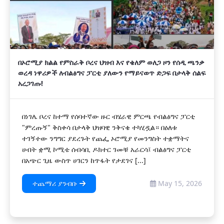
በኦሮሚያ ክልል የምስራቅ ቦረና ህዝብ እና የቄለም ወለጋ ዞን የሰዲ ጫንቃ
ወረዳ ነዋሪዎች ለብልፅግና ፓርቲ ያለውን የማይናወጥ ድጋፍ በታላቅ ሰልፍ
አረጋገጡ!
በነገሌ ቦረና ከተማ የሰባተኛው ዙር ብሄራዊ ምርጫ የብልፅግና ፓርቲ
"ምረጡኝ" ቅስቀሳ በታላቅ ህዝባዊ ንቅናቄ ተካሂዷል። በዕለቱ
ተገኝተው ንግግር ያደረጉት የጨፌ ኦሮሚያ የመንግስት ተቋማትና
ሀብት ቋሚ ኮሚቴ ሰብሳቢ ዶክተር ገመቹ አራርሳ፤ ብልፅግና ፓርቲ
በአጭር ጊዜ ውስጥ ሀገርን ከጥፋት የታደገና [...]
ተጨማሪ ያንብቡ
May 15, 2026