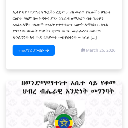
ኢትዮጵያ፥ የፖለቲካ ጉዟችን ረጅም ታሪክ ውስጥ የሌሎችን ሀገራት
ርዕዮተ ዓለም በመቅዳትና ያንኑ ገቢራዊ ለማድረግ ብዙ ጊዜዋን
አሳልፋለች። ከሌሎች ሀገራት የተቀዳውን ርዕዮት ለማስከበር ስንል
ያገኘነው ውጤት ድህነት፣ ቂምና ቁርሾ፣ መፈራረስ፣ መካረር፣
ጽንፈኝነት እና ውድ የሕይወት መስዋዕትነት መክፈል [...]
ተጨማሪ ያንብቡ
March 26, 2026