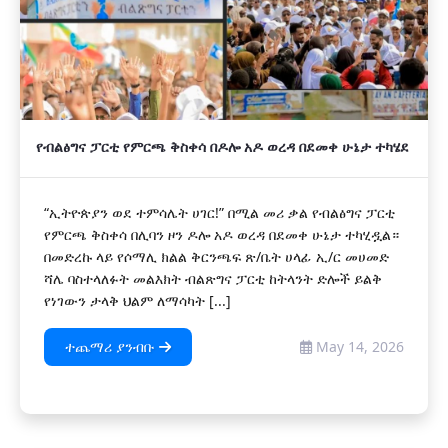
የብልፅግና ፓርቲ የምርጫ ቅስቀሳ በዶሎ አዶ ወረዳ በደመቀ ሁኔታ ተካሄደ
“ኢትዮጵያን ወደ ተምሳሌት ሀገር!” በሚል መሪ ቃል የብልፅግና ፓርቲ
የምርጫ ቅስቀሳ በሊባን ዞን ዶሎ አዶ ወረዳ በደመቀ ሁኔታ ተካሂዷል።
በመድረኩ ላይ የሶማሊ ክልል ቅርንጫፍ ጽ/ቤት ሀላፊ ኢ/ር መሀመድ
ሻሌ ባስተላለፉት መልእክት ብልጽግና ፓርቲ ከትላንት ድሎች ይልቅ
የነገውን ታላቅ ህልም ለማሳካት [...]
ተጨማሪ ያንብቡ
May 14, 2026