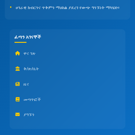
ሀገራዊ ክብርንና ጥቅምን ማዕከል ያደረገ የውጭ ግንኙነት ማካሄድ፡፡
ፈጣን አገናኞች
ዋና ገጽ
ቅ/ጽ/ቤት
ዜና
መጣጥፎች
ያግኙን