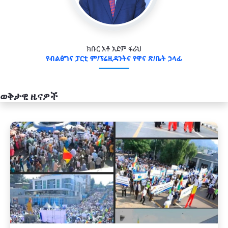
ክቡር አቶ አደም ፋራህ
የብልፅግና ፓርቲ ም/ፕሬዚዳንትና የዋና ጽ/ቤት ኃላፊ
ወቅታዊ ዜናዎች
አዲስ