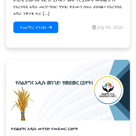
የአረንጓዴ አሻራ መርሃ-ግብር ግንባር ቀደሙን ስፍራ ይይዛል። የአረንጓዴ
አሻራ ንቅናቄ ተራ [...]
ተጨማሪ ያንብቡ
July 04, 2026
የብልፅግና አዲሱ መንገድ፡ የመደመር ርዕዮት