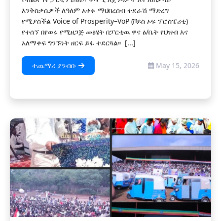
እንቅስቃሴዎች ለዓለም አቀፉ ማህበረሰብ ተደራሽ ማድረግ
የሚያስችል Voice of Prosperity–VoP (ቮይስ ኦፍ ፕሮስፔሪቲ)
የተሰኘ በየወሩ የሚዘጋጅ መፅሄት በፓርቲዉ ዋና ፅ/ቤት የህዝብ እና
አለማቀፍ ግንኙነት ዘርፍ ይፋ ተደርጓል፡፡ [...]
ተጨማሪ ያንብቡ
May 15, 2026