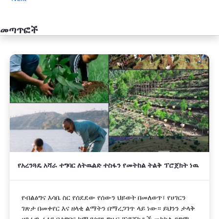
መጣጥፎች
አዲስ
የአረንጓዴ አሻራ ተግባር ለትዉልድ ተስፋን የመትከል ትልቅ ፕሮጀክት ነዉ
የብልፅግና እሳቤ ስር የሰደደው የሰውን ህይወት በመለወጥ፣ የሀገርን
ገጽታ በመቀየር እና ዘላቂ ልማትን በማረጋገጥ ላይ ነው። ይህንን ታላቅ
ሀገራዊ ራዕይ በተግባር ከሚያሳዩን ግዙፍ ፕሮጀክቶች መካከል ደግሞ