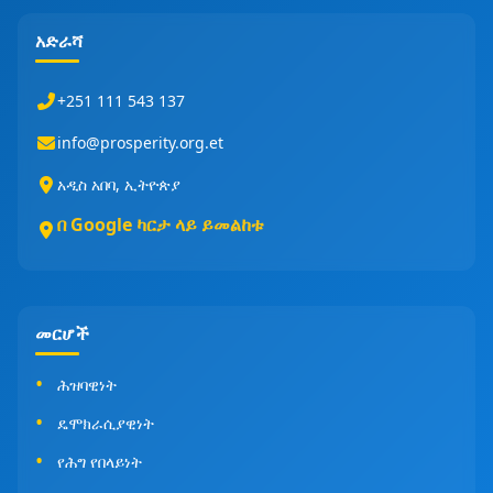
አድራሻ
+251 111 543 137
info@prosperity.org.et
አዲስ አበባ, ኢትዮጵያ
በ Google ካርታ ላይ ይመልከቱ
መርሆች
ሕዝባዊነት
ዴሞክራሲያዊነት
የሕግ የበላይነት