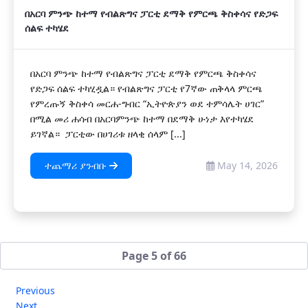
በአርባ ምንጭ ከተማ የብልጽግና ፓርቲ ደማቅ የምርጫ ቅስቀሳና የድጋፍ
ሰልፍ ተካሄደ
በአርባ ምንጭ ከተማ የብልጽግና ፓርቲ ደማቅ የምርጫ ቅስቀሳና
የድጋፍ ሰልፍ ተካሂዷል። የብልጽግና ፓርቲ የ7ኛው ጠቅላላ ምርጫ
የምረጡኝ ቅስቀሳ መርሐ-ግብር “ኢትዮጵያን ወደ ተምሳሌት ሀገር”
በሚል መሪ ሐሳብ በአርባምንጭ ከተማ በደማቅ ሁነታ እየተካሄደ
ይገኛል። ፓርቲው በሀገሪቱ ዘላቂ ሰላም [...]
ተጨማሪ ያንብቡ
May 14, 2026
Page 5 of 66
Previous
Next