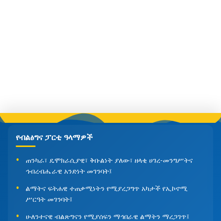
የብልፅግና ፓርቲ ዓላማዎች
ጠንካራ፣ ዴሞክራሲያዊ፣ ቅቡልነት ያለው፣ ዘላቂ ሀገረ-መንግሥትና
ኅብረብሔራዊ አንድነት መገንባት፤
ልማትና ፍትሐዊ ተጠቃሚነትን የሚያረጋግጥ አካታች የኢኮኖሚ
ሥርዓት መገንባት፤
ሁለንተናዊ ብልጽግናን የሚያሰፍን ማኅበራዊ ልማትን ማረጋገጥ፤