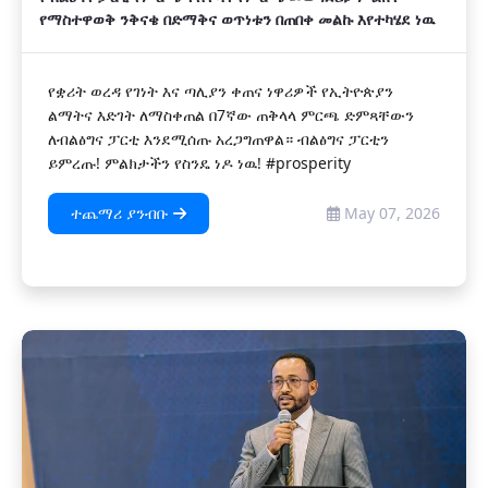
የማስተዋወቅ ንቅናቄ በድማቅና ወጥነቱን በጠበቀ መልኩ እየተካሄደ ነዉ
የቋሪት ወረዳ የገነት እና ጣሊያን ቀጠና ነዋሪዎች የኢትዮጵያን
ልማትና እድገት ለማስቀጠል በ7ኛው ጠቅላላ ምርጫ ድምጻቸውን
ለብልፅግና ፓርቲ እንደሚሰጡ አረጋግጠዋል። ብልፅግና ፓርቲን
ይምረጡ! ምልክታችን የስንዴ ነዶ ነዉ! #prosperity
ተጨማሪ ያንብቡ
May 07, 2026