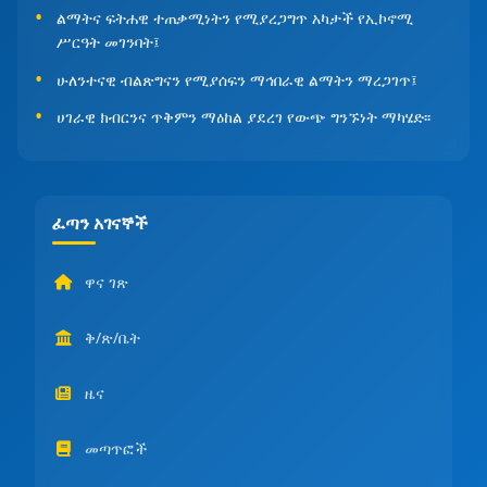
ልማትና ፍትሐዊ ተጠቃሚነትን የሚያረጋግጥ አካታች የኢኮኖሚ
ሥርዓት መገንባት፤
ሁለንተናዊ ብልጽግናን የሚያሰፍን ማኅበራዊ ልማትን ማረጋገጥ፤
ሀገራዊ ክብርንና ጥቅምን ማዕከል ያደረገ የውጭ ግንኙነት ማካሄድ፡፡
ፈጣን አገናኞች
ዋና ገጽ
ቅ/ጽ/ቤት
ዜና
መጣጥፎች