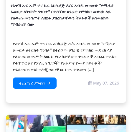
የአዋሽ ኤፍ ኤም ዋና ስራ አስኪያጅ ዶ/ር አብዱ መሀመድ ''የሚዲያ
እመርታ ለትርክት ግንባታ'' በተሰኘው ሀገራዊ የምክክር መድረክ ላይ
የለውጡ መንግሥት ለዘርፉ ያበረከታቸውን ትሩፋቶች አስመልክቶ
ማብራሪያ ሰጡ
የአዋሽ ኤፍ ኤም ዋና ስራ አስኪያጅ ዶ/ር አብዱ መሀመድ ''የሚዲያ
እመርታ ለትርክት ግንባታ'' በተሰኘው ሀገራዊ የምክክር መድረክ ላይ
የለውጡ መንግሥት ለዘርፉ ያበረከታቸውን ትሩፋቶች አብራርተዋል።
የቁጥጥር እና የፖለቲካ ገደቦች፣ የአቅምና የሙያ ክፍተቶች፣
የፋይናንስና የቴክኖሎጂ ገደቦች ዘርፉንና ተቋሙን [...]
ተጨማሪ ያንብቡ
May 07, 2026