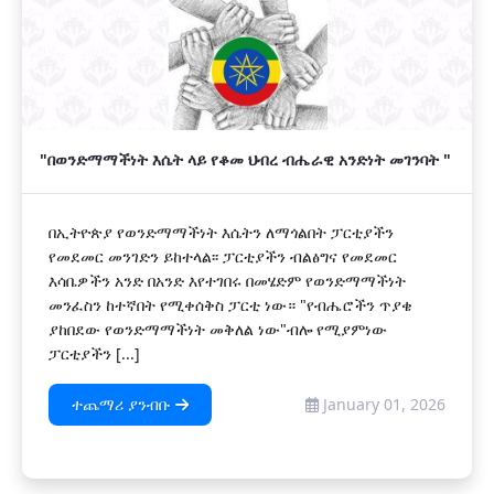
"በወንድማማችነት እሴት ላይ የቆመ ህብረ ብሔራዊ አንድነት መገንባት "
በኢትዮጵያ የወንድማማችነት እሴትን ለማጎልበት ፓርቲያችን
የመደመር መንገድን ይከተላል፡፡ ፓርቲያችን ብልፅግና የመደመር
እሳቤዎችን አንድ በአንድ እየተገበሩ በመሄድም የወንድማማችነት
መንፈስን ከተኛበት የሚቀሰቅስ ፓርቲ ነው። "የብሔሮችን ጥያቄ
ያከበደው የወንድማማችነት መቅለል ነው"ብሎ የሚያምነው
ፓርቲያችን [...]
ተጨማሪ ያንብቡ
January 01, 2026