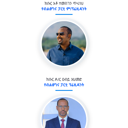
ክቡር አቶ ተመስገን ጥሩነህ
የብልፅግና ፓርቲ ም/ፕሬዚዳንት
ክቡር ዶ/ር ዐብይ አህመድ
የብልፅግና ፓርቲ ፕሬዚዳንት