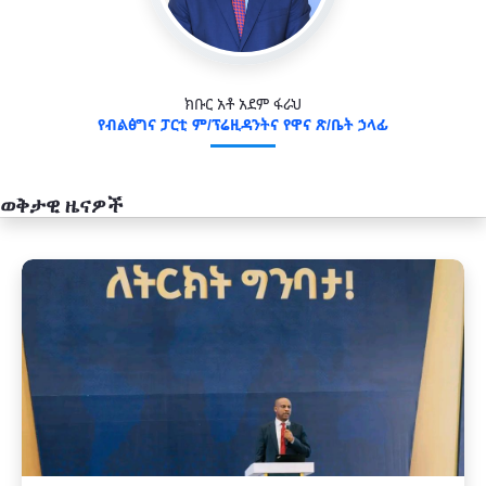
ክቡር አቶ አደም ፋራህ
የብልፅግና ፓርቲ ም/ፕሬዚዳንትና የዋና ጽ/ቤት ኃላፊ
ወቅታዊ ዜናዎች
አዲስ