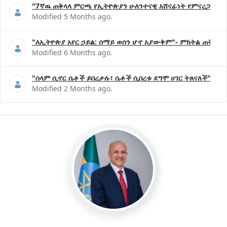
"7ኛዉ ጠቅላላ ምርጫ የኢትዮጵያን ሁለንተናዊ አሸናፊነት የምናረጋግጥበት እ
Modified 5 Months ago.
"ለኢትዮጵያ አየር ኃይል: ሰማይ ወሰን ሆኖ አያውቅም"- ምክትል ጠቅላይ 
Modified 6 Months ago.
"ሰላም ሲኖር ሴቶች ይበረታሉ፣ ሴቶች ሲበረቱ ደግሞ ሀገር ትጸናለች"- ዶ/
Modified 2 Months ago.