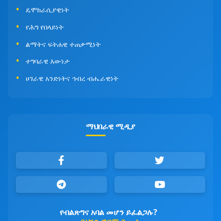
ዴሞክራሲያዊነት
የሕግ የበላይነት
ልማትና ፍትሐዊ ተጠቃሚነት
ተግባራዊ እውነታ
ሀገራዊ አንድነትና ኅብረ ብሔራዊነት
ማህበራዊ ሚዲያ
የብልጽግና አባል መሆን ይፈልጋሉ?