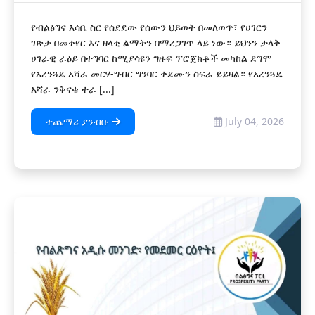
የብልፅግና እሳቤ ስር የሰደደው የሰውን ህይወት በመለወጥ፣ የሀገርን
ገጽታ በመቀየር እና ዘላቂ ልማትን በማረጋገጥ ላይ ነው። ይህንን ታላቅ
ሀገራዊ ራዕይ በተግባር ከሚያሳዩን ግዙፍ ፕሮጀክቶች መካከል ደግሞ
የአረንጓዴ አሻራ መርሃ-ግብር ግንባር ቀደሙን ስፍራ ይይዛል። የአረንጓዴ
አሻራ ንቅናቄ ተራ [...]
ተጨማሪ ያንብቡ
July 04, 2026