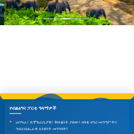
የብልፅግና ፓርቲ ዓላማዎች
ጠንካራ፣ ዴሞክራሲያዊ፣ ቅቡልነት ያለው፣ ዘላቂ ሀገረ-መንግሥትና
ኅብረብሔራዊ አንድነት መገንባት፤