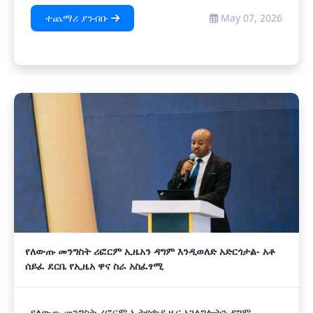
ተጨማሪ ያንብቡ
May 07, 2026
የለውጡ መንግስት ሪፎርም ኢዜአን ዳግም እንዲወለድ አድርጎታል- አቶ
ሰይፈ ደርቤ የኢዜአ ዋና ስራ አስፈፃሚ
የለውጡ መንግስት ሪፎርም ኢትዮጵያ ዜና አገልግሎትን ዳግም