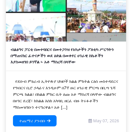
ብልፅግና ፓርቲ በመተባበርና በመተጋገዝ የአካታችን ፖለቲካ ሥርዓትን
በማጠናከር ፈተናዎችን ወደ ዕድል በመቀየር ሀገራዊ ስኬቶችን
እያስመዘገበ ይገኛል ፡- አቶ ማስረሻ በላቸው
የደቡብ ምዕራብ ኢትዮጵያ ህዝቦች ክልል ምክትል ርዕሰ መስተዳደርና
የግብርና ቢሮ ኃላፊና እንዲሁም በ7ኛ ዙር ሀገራዊ ምርጫ በቢጣ ጌሻ
ምርጫ ክልል፣ በክልል ምክር ቤት ዕጩ አቶ ማስረሻ በላቸው ብልፅግና
በሀገር ደረጃ፣ ከክልል እስከ አካባቢ ዘርፈ ብዙ ትሩፉቶችን
ማስመዝገቡን ተናግረዋል። አቶ [...]
ተጨማሪ ያንብቡ
May 07, 2026