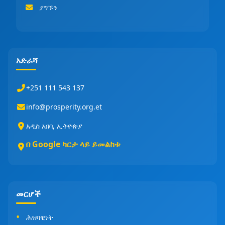
ያግኙን
አድራሻ
+251 111 543 137
info@prosperity.org.et
አዲስ አበባ, ኢትዮጵያ
በ Google ካርታ ላይ ይመልከቱ
መርሆች
ሕዝባዊነት