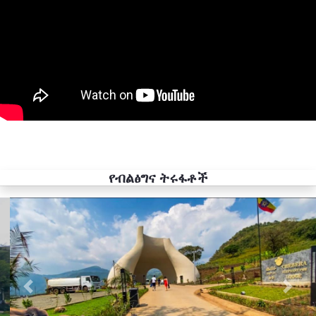
የብልፅግና ትሩፋቶች
Previous
Next