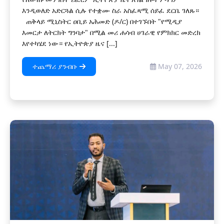
እንዲወለድ አድርጓል ሲሉ የተቋሙ ስራ አስፈጻሚ ሰይፈ ደርቤ ገለጹ።
ጠቅላይ ሚኒስትር ዐቢይ አሕመድ (ዶ/ር) በተገኙበት "የሚዲያ
እመርታ ለትርክት ግንባታ" በሚል መሪ ሐሳብ ሀገራዊ የምክክር መድረክ
እየተካሄደ ነው። የኢትዮጵያ ዜና [...]
ተጨማሪ ያንብቡ
May 07, 2026