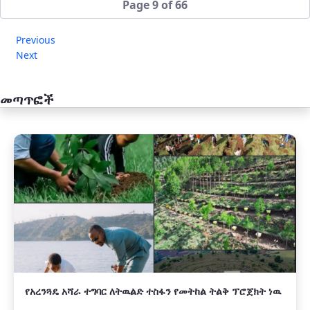
Page 9 of 66
Previous
Next
መጣጥፎች
አዲስ
የአረንጓዴ አሻራ ተግባር ለትዉልድ ተስፋን የመትከል ትልቅ ፕሮጀክት ነዉ