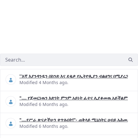
''እኛ እያንዳንዷን ሰከንድ እና ደቂቃ የኢትዮጲያን ብልፅግና በሚያረጋግጡ 
Modified 4 Months ago.
".... የጀመርነዉን እድገት ምንም አይነት ፈተና ሊያቆመዉ አይችልም"- ጠ
Modified 6 Months ago.
"....የሥራ ጽናታችሁን ቀጥሉበት!"- ጠቅላይ ሚኒስትር ዐብይ አሕመድ (ዶ
Modified 6 Months ago.