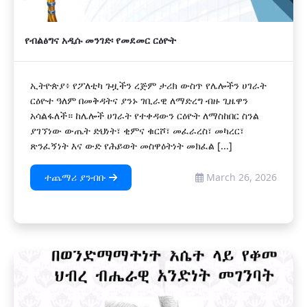
የብልፅግና አዲሱ መንገድ፡ የመደመር ርዕዮት
ኢትዮጵያ፥ የፖለቲካ ጉዟችን ረጅም ታሪክ ውስጥ የሌሎችን ሀገራት
ርዕዮተ ዓለም በመቅዳትና ያንኑ ገቢራዊ ለማድረግ ብዙ ጊዜዋን
አሳልፋለች። ከሌሎች ሀገራት የተቀዳውን ርዕዮት ለማስከበር ስንል
ያገኘነው ውጤት ድህነት፣ ቂምና ቁርሾ፣ መፈራረስ፣ መካረር፣
ጽንፈኝነት እና ውድ የሕይወት መስዋዕትነት መክፈል [...]
ተጨማሪ ያንብቡ
March 26, 2026