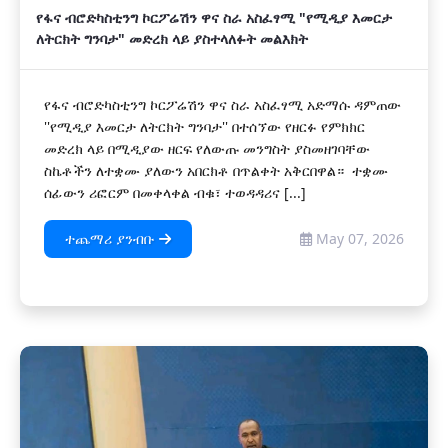
የፋና ብሮድካስቲንግ ኮርፖሬሽን ዋና ስራ አስፈፃሚ "የሚዲያ እመርታ
ለትርክት ግንባታ" መድረክ ላይ ያስተላለፉት መልእክት
የፋና ብሮድካስቲንግ ኮርፖሬሽን ዋና ስራ አስፈፃሚ አድማሱ ዳምጠው
''የሚዲያ እመርታ ለትርክት ግንባታ'' በተሰኘው የዘርፉ የምክክር
መድረክ ላይ በሚዲያው ዘርፍ የለውጡ መንግስት ያስመዘገባቸው
ስኬቶችን ለተቋሙ ያለውን አበርክቶ በጥልቀት አቅርበዋል። ‎ ተቋሙ
ሰፊውን ሪፎርም በመቀላቀል ብቁ፣ ተወዳዳሪና [...]
ተጨማሪ ያንብቡ
May 07, 2026