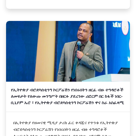
የኢትዮጵያ ብሮድካስቲንግ ኮርፖሬሽን የነበሩበትን ዘርፈ ብዙ ተግዳሮቶች
ለመፍታት የለውጡ መንግሥት በዘርፉ ያደረገው ሪፎርም በር ከፋች ነበር-
ቢኒያም ኤሮ ፣ የኢትዮጵያ ብሮድካስቲንግ ኮርፖሬሽን ዋና ስራ አስፈጻሚ
በኢትዮጵያ የዘመናዊ ሚዲያ ታሪክ ፈር ቀዳጁና የጥንቱ የኢትዮጵያ
ብሮድካስቲንግ ኮርፖሬሽን የነበሩበትን ዘርፈ ብዙ ተግዳሮቶች
ለመፍታት የለውጡ መንግሥት በዘርፉ ያደረገው ሪፎርም ተቋሙ