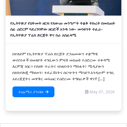
የኢትዮጵያ የህትመት ዘርፍ የለውጡ መንግሥት ትልቅ ትኩረት በመስጠት
ሰፊ ሪፎርም ካደረገባቸው ዘርፎች አንዱ ነው- መሳፍንት ተፈራ-
የኢትዮጵያ ፕሬስ ድርጅት ዋና ስራ አስፈጻሚ
‎በተለይም የኢትዮጵያ ፕሬስ ድርጅት ያጋጠመውን ተቋማዊ
ውስንነቶች በመለየት ተገቢውን ምላሽ መስጠት የሪፎርሙ ተቀዳሚ
እርምጃ ነበር። የይዘት ጥራትና ብዝሀነትን ማስፋት፣ ሚዲያውን
በቴክኖሎጂ ማዘመን፣ ተደራሽነትና ስርጭትን ማሳደግ እንዲሁም ተገቢ
አደረጃጀትና መዋቅር መፍጠር የሪፎርሙ ትግበራዎች ዋነኛ [...]
ተጨማሪ ያንብቡ
May 07, 2026