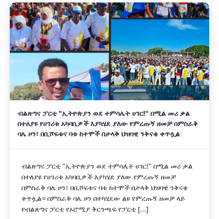
ብልጽግና ፓርቲ "ኢትዮጵያን ወደ ተምሳሌት ሀገር!" በሚል መሪ ቃል
በተለያዩ የሀገሪቱ አካባቢዎች እያካሄደ ያለው የምረጡኝ ዘመቻ በምስራቅ
ባሌ ዞን፣ በቢሾፍቱና ባቱ ከተሞች በታላቅ ህዝባዊ ንቅናቄ ቀጥሏል
ብልጽግና ፓርቲ "ኢትዮጵያን ወደ ተምሳሌት ሀገር!" በሚል መሪ ቃል
በተለያዩ የሀገሪቱ አካባቢዎች እያካሄደ ያለው የምረጡኝ ዘመቻ
በምስራቅ ባሌ ዞን፣ በቢሾፍቱና ባቱ ከተሞች በታላቅ ህዝባዊ ንቅናቄ
ቀጥሏል። በምስራቅ ባሌ ዞን በተካሄደው ልዩ የምረጡኝ ዘመቻ ላይ
የብልጽግና ፓርቲ የኦሮሚያ ቅርንጫፍ የፓርቲ [...]