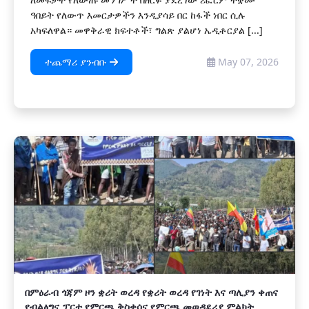
ዓበይት የለውጥ እመርታዎችን እንዲያሳይ በር ከፋች ነበር ሲሉ
አካፍለዋል። መዋቅራዊ ክፍተቶች፣ ግልጽ ያልሆነ ኤዲቶርያል [...]
ተጨማሪ ያንብቡ
May 07, 2026
በምዕራብ ጎጃም ዞን ቋሪት ወረዳ የቋሪት ወረዳ የገነት እና ጣሊያን ቀጠና
የብልፅግና ፓርቲ የምርጫ ቅስቀሳና የምርጫ መወዳደሪያ ምልክት